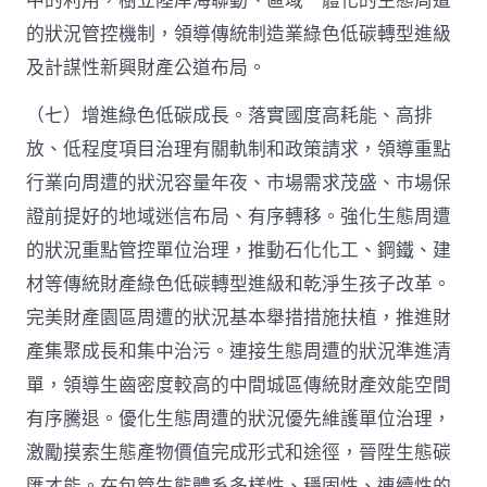
中的利用，樹立陸岸海聯動、區域一體化的生態周遭
的狀況管控機制，領導傳統制造業綠色低碳轉型進級
及計謀性新興財產公道布局。
（七）增進綠色低碳成長。落實國度高耗能、高排
放、低程度項目治理有關軌制和政策請求，領導重點
行業向周遭的狀況容量年夜、市場需求茂盛、市場保
證前提好的地域迷信布局、有序轉移。強化生態周遭
的狀況重點管控單位治理，推動石化化工、鋼鐵、建
材等傳統財產綠色低碳轉型進級和乾淨生孩子改革。
完美財產園區周遭的狀況基本舉措措施扶植，推進財
產集聚成長和集中治污。連接生態周遭的狀況準進清
單，領導生齒密度較高的中間城區傳統財產效能空間
有序騰退。優化生態周遭的狀況優先維護單位治理，
激勵摸索生態產物價值完成形式和途徑，晉陞生態碳
匯才能。在包管生態體系多樣性、穩固性、連續性的