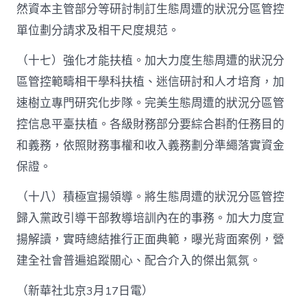
然資本主管部分等研討制訂生態周遭的狀況分區管控
單位劃分請求及相干尺度規范。
（十七）強化才能扶植。加大力度生態周遭的狀況分
區管控範疇相干學科扶植、迷信研討和人才培育，加
速樹立專門研究化步隊。完美生態周遭的狀況分區管
控信息平臺扶植。各級財務部分要綜合斟酌任務目的
和義務，依照財務事權和收入義務劃分準繩落實資金
保證。
（十八）積極宣揚領導。將生態周遭的狀況分區管控
歸入黨政引導干部教導培訓內在的事務。加大力度宣
揚解讀，實時總結推行正面典範，曝光背面案例，營
建全社會普遍追蹤關心、配合介入的傑出氣氛。
（新華社北京3月17日電）