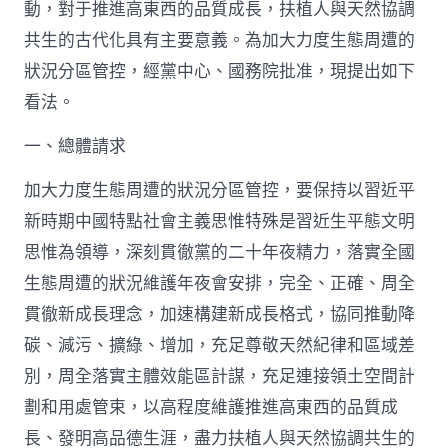
動，對于推進高東西的品質成長，扶植人與天然協調
度
生
共生的古代化具有主要意義。為加大力度生態周遭的
態
周
狀況分區管控，經黨中心、國務院批准，現提出如下
遭
看法。
的
狀
一、總體請求
況
分
加大力度生態周遭的狀況分區管控，要保持以習近平
區
管
新時期中國特點社會主義思惟特殊是習近生平態文明
控
的
思惟為領導，深刻貫徹黨的二十年夜精力，落實全國
看
生態周遭的狀況維護年夜會安排，完全、正確、周全
法
查
貫徹新成長理念，加速構建新成長格式，協同推動降
包
碳、減污、擴綠、增加，充足尊敬天然紀律和區域差
養
心
別，周全落實主體效能區計謀，充足連接領土空間計
得
劃和用處管束，以高程度維護推進高東西的品質成
_
中
長、發明高品德生涯，盡力扶植人與天然協調共生的