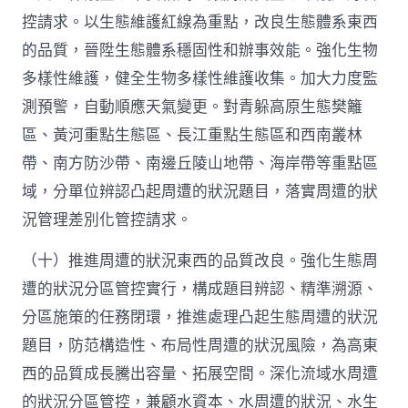
控請求。以生態維護紅線為重點，改良生態體系東西
的品質，晉陞生態體系穩固性和辦事效能。強化生物
多樣性維護，健全生物多樣性維護收集。加大力度監
測預警，自動順應天氣變更。對青躲高原生態樊籬
區、黃河重點生態區、長江重點生態區和西南叢林
帶、南方防沙帶、南邊丘陵山地帶、海岸帶等重點區
域，分單位辨認凸起周遭的狀況題目，落實周遭的狀
況管理差別化管控請求。
（十）推進周遭的狀況東西的品質改良。強化生態周
遭的狀況分區管控實行，構成題目辨認、精準溯源、
分區施策的任務閉環，推進處理凸起生態周遭的狀況
題目，防范構造性、布局性周遭的狀況風險，為高東
西的品質成長騰出容量、拓展空間。深化流域水周遭
的狀況分區管控，兼顧水資本、水周遭的狀況、水生