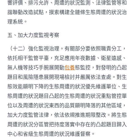
響評價、排污允許、周遭的狀況監測、法律監管等和
諧聯動改造試點，摸索構建全鏈條生態周遭的狀況治
理系統。
五、加大力度監視考察
（十二）強化監視治理。有關部分要依照職責分工，
依托相干監管平臺，充足應用年夜數據、衛星遠感、
無人機等技巧手腕展開動
包養
態監控，對發明的凸起
題目和風險隱患展開現場檢討并嚴厲依法查處。對生
態效能顯明下降的生態周遭的狀況優先維護單位、生
態周遭的狀況題目凸起的生態周遭的狀況重點管控單
位以及周遭的狀況東西的品質顯明降落的其他區域，
加大力度監管法律，依法依規推進期限整改。將生態
周遭的狀況分區管把持度落實中存在的凸起題目歸入
中心和省級生態周遭的狀況維護督察。