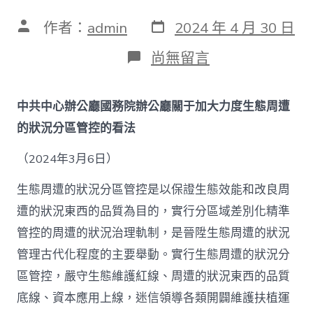
發
文
作者：
admin
2024 年 4 月 30 日
表
章
日
作
在
尚無留言
期
者
〈中
共
中
中共中心辦公廳國務院辦公廳關于加大力度生態周遭
心
辦
的狀況分區管控的看法
公
廳
（2024年3月6日）
國
務
生態周遭的狀況分區管控是以保證生態效能和改良周
院
辦
遭的狀況東西的品質為目的，實行分區域差別化精準
公
管控的周遭的狀況治理軌制，是晉陞生態周遭的狀況
廳
關
管理古代化程度的主要舉動。實行生態周遭的狀況分
于
區管控，嚴守生態維護紅線、周遭的狀況東西的品質
加
大
底線、資本應用上線，迷信領導各類開闢維護扶植運
力