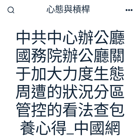
跳
心態與槓桿
至
搜
選
尋
單
主
切
中共中心辦公廳
要
換
開
內
關
國務院辦公廳關
容
于加大力度生態
周遭的狀況分區
管控的看法查包
養心得_中國網