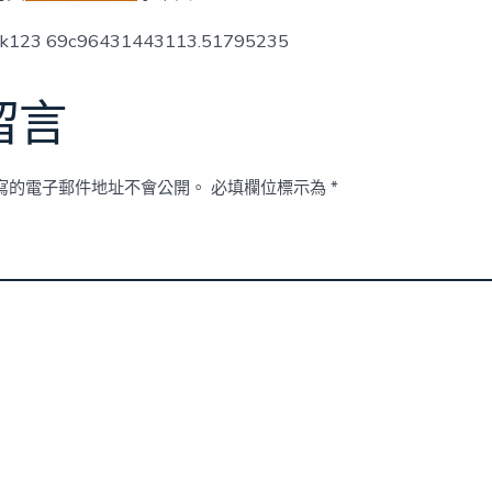
題〉
中
ck123 69c96431443113.51795235
留言
寫的電子郵件地址不會公開。
必填欄位標示為
*