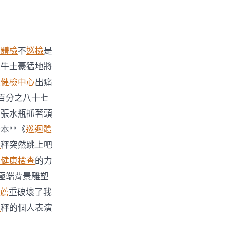
工體檢
不
巡檢
是
檢
牛土豪猛地將
迴健檢中心
出痛
百分之八十七
」張水瓶抓著頭
本**《
巡迴體
查
秤突然跳上吧
巿健康檢查
的力
極端背景雕塑
薦
重破壞了我
查
秤的個人表演