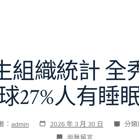
生組織統計 全
球27%人有睡
發
分
者：
admin
2026 年 3 月 30 日
分類
表
類
日
在
尚無留言