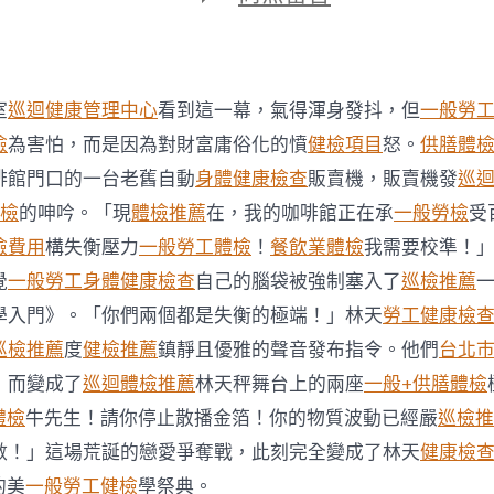
期
〈世
界
衛
生
組
室
巡迴健康管理中心
看到這一幕，氣得渾身發抖，但
一般勞
織
統
檢
為害怕，而是因為對財富庸俗化的憤
健檢項目
怒。
供膳體
計
啡館門口的一台老舊自動
身體健康檢查
販賣機，販賣機發
巡
全
秀
體檢
的呻吟。「現
體檢推薦
在，我的咖啡館正在承
一般勞檢
受
傳
檢費用
構失衡壓力
一般勞工體檢
！
餐飲業體檢
我需要校準！
醫
院
覺
一般勞工身體健康檢查
自己的腦袋被強制塞入了
巡檢推薦
一
巡
學入門》。「你們兩個都是失衡的極端！」林天
勞工健康檢
檢
球
巡檢推薦
度
健檢推薦
鎮靜且優雅的聲音發布指令。他們
台北
27%
，而變成了
巡迴體檢推薦
林天秤舞台上的兩座
一般+供膳體檢
人
有
體檢
牛先生！請你停止散播金箔！你的物質波動已經嚴
巡檢推
睡
數！」這場荒誕的戀愛爭奪戰，此刻完全變成了林天
健康檢
眠
問
的美
一般勞工健檢
學祭典。