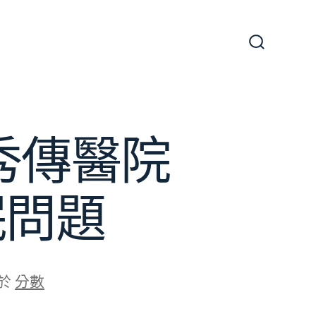
搜
尋
切
換
開
關
秀傳醫院
眠問題
於
分數