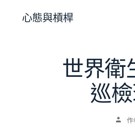
跳
至
心態與槓桿
主
要
內
容
世界衛
巡檢
文
作
章
作