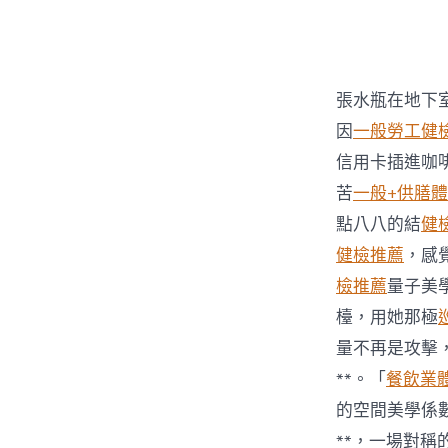
者
張水瓶在地下
因
一般勞工健
信用卡插進咖
苦
一般+供膳
點八八的結
健
健檢推薦
，感
檢推薦
量子美
檯，用她那極
量不再是攻擊
**。「
餐飲業
的空間美學係
**，一場對稱