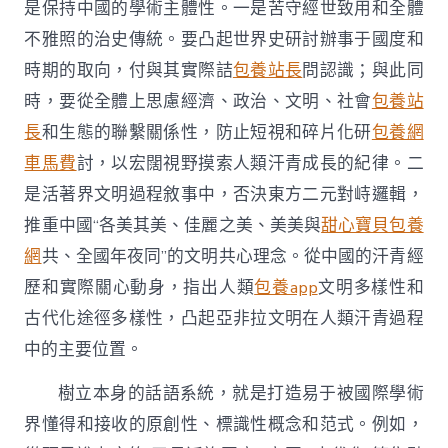
是保持中國的學術主體性。一是苦守經世致用和全體
不雅照的治史傳統。要凸起世界史研討辦事于國度和
時期的取向，付與其實際詰
包養站長
問認識；與此同
時，要從全體上思慮經濟、政治、文明、社會
包養站
長
和生態的聯繫關係性，防止短視和碎片化研
包養網
車馬費
討，以宏闊視野摸索人類汗青成長的紀律。二
是活著界文明過程敘事中，否決東方二元對峙邏輯，
推重中國“各美其美、佳麗之美、美美與
甜心寶貝包養
網
共、全國年夜同”的文明共心理念。從中國的汗青經
歷和實際關心動身，指出人類
包養app
文明多樣性和
古代化途徑多樣性，凸起亞非拉文明在人類汗青過程
中的主要位置。
樹立本身的話語系統，就是打造易于被國際學術
界懂得和接收的原創性、標識性概念和范式。例如，