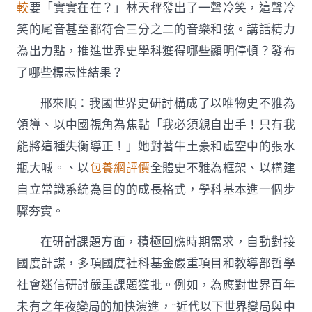
較
要「實實在在？」林天秤發出了一聲冷笑，這聲冷
笑的尾音甚至都符合三分之二的音樂和弦。講話精力
為出力點，推進世界史學科獲得哪些顯明停頓？發布
了哪些標志性結果？
邢來順：我國世界史研討構成了以唯物史不雅為
領導、以中國視角為焦點「我必須親自出手！只有我
能將這種失衡導正！」她對著牛土豪和虛空中的張水
瓶大喊。、以
包養網評價
全體史不雅為框架、以構建
自立常識系統為目的的成長格式，學科基本進一個步
驟夯實。
在研討課題方面，積極回應時期需求，自動對接
國度計謀，多項國度社科基金嚴重項目和教導部哲學
社會迷信研討嚴重課題獲批。例如，為應對世界百年
未有之年夜變局的加快演進，“近代以下世界變局與中