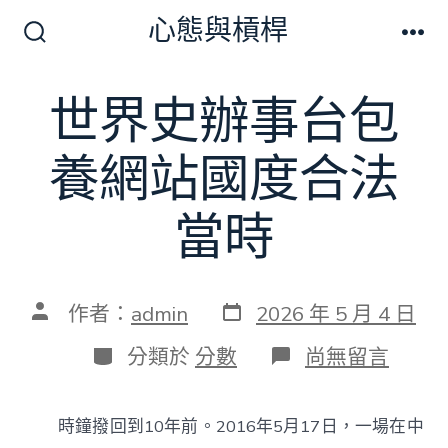
跳
心態與槓桿
至
搜
選
尋
單
主
切
世界史辦事台包
要
換
開
內
關
養網站國度合法
容
當時
發
文
作者：
admin
2026 年 5 月 4 日
表
章
日
作
分
在
分類於
分數
尚無留言
期
者
類
〈世
界
史
時鐘撥回到10年前。2016年5月17日，一場在中
辦