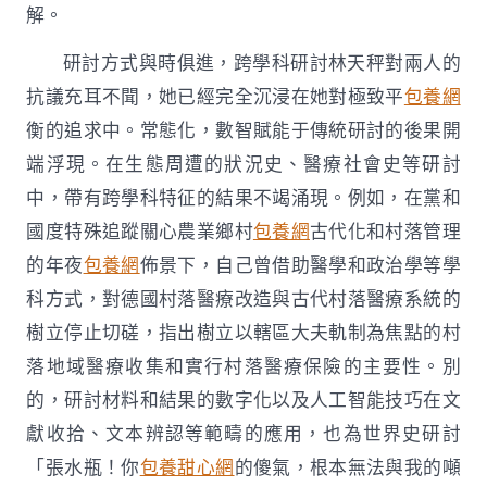
解。
研討方式與時俱進，跨學科研討林天秤對兩人的
抗議充耳不聞，她已經完全沉浸在她對極致平
包養網
衡的追求中。常態化，數智賦能于傳統研討的後果開
端浮現。在生態周遭的狀況史、醫療社會史等研討
中，帶有跨學科特征的結果不竭涌現。例如，在黨和
國度特殊追蹤關心農業鄉村
包養網
古代化和村落管理
的年夜
包養網
佈景下，自己曾借助醫學和政治學等學
科方式，對德國村落醫療改造與古代村落醫療系統的
樹立停止切磋，指出樹立以轄區大夫軌制為焦點的村
落地域醫療收集和實行村落醫療保險的主要性。別
的，研討材料和結果的數字化以及人工智能技巧在文
獻收拾、文本辨認等範疇的應用，也為世界史研討
「張水瓶！你
包養甜心網
的傻氣，根本無法與我的噸