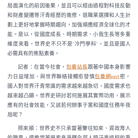
局面演化的前因後果，並且可以經由過程對科技反動
和財產變遷等汗青經歷的進修，退職業選擇和人生計
劃上更好地掌握時期趨向，加強順應經濟全球化的才
能。是以，從國度成長、時期需求、小我生長等多重
維度來看，世界史不只不是“冷門學科”，並且是國人
必需具有的焦點素養。
記者：在當今社會，
包養站長
跟著中國本身影響
力日益增加、與世界聯絡接觸愈發慎
包養網ppt
密，
國人對世界汗青常識的需求越來越急切，國度需求也
越來越凸顯。世界史研討若何施展其實際功用，展示
應有的社會效能，又該若何辦事于黨和國度任務年夜
局呢？
邢來順：世界史不只承當著鑒往知來、資政育人
的職責，還擔當著摸索息爭釋全部人類汗青過程的重