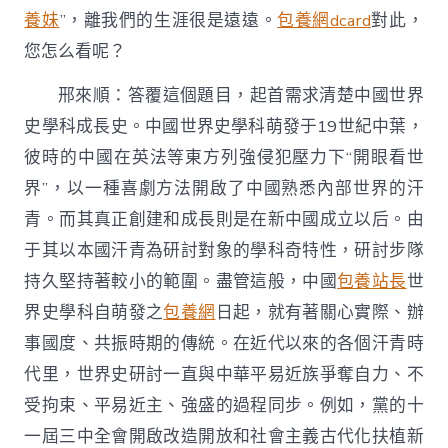
養妹
”，離我們的生涯很是遠遠。
包養網dcard
對此，
您怎么看呢？
邢來順：答覆這個題目，起首需求清楚中國世界
史學科成長史。中國世界史學科萌發于19世紀中葉，
彼時的中國在英法等東方列強侵犯壓力下“開眼看世
界”，以一種喜劇方法開啟了中國熟悉內部世界的汗
青。而其真正創建和成長則是在新中國成立以后。由
于其以本國汗青為研討對象的學科奇特性，研討步隊
持久堅持著較小的範圍。盡管這般，中國
包養站長
世
界史學科自萌發之
包養網
日起，就有著關心實際、辦
事國度、共振時期的傳統。在近代以來的各個汗青時
代里，世界史研討一直與中華平易近族爭奪自力、不
受拘束、平易近主、強盛的過程同步。例如，黨的十
一屆三中全會開啟改造開放和社會主義古代化扶植新