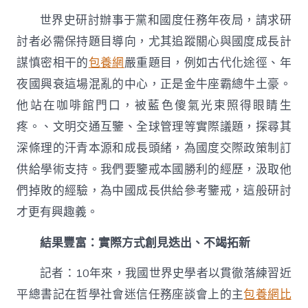
世界史研討辦事于黨和國度任務年夜局，請求研
討者必需保持題目導向，尤其追蹤關心與國度成長計
謀慎密相干的
包養網
嚴重題目，例如古代化途徑、年
夜國興衰這場混亂的中心，正是金牛座霸總牛土豪。
他站在咖啡館門口，被藍色傻氣光束照得眼睛生
疼。、文明交通互鑒、全球管理等實際議題，探尋其
深條理的汗青本源和成長頭緒，為國度交際政策制訂
供給學術支持。我們要鑒戒本國勝利的經歷，汲取他
們掉敗的經驗，為中國成長供給參考鑒戒，這般研討
才更有興趣義。
結果豐富：實際方式創見迭出、不竭拓新
記者：10年來，我國世界史學者以貫徹落練習近
平總書記在哲學社會迷信任務座談會上的主
包養網比