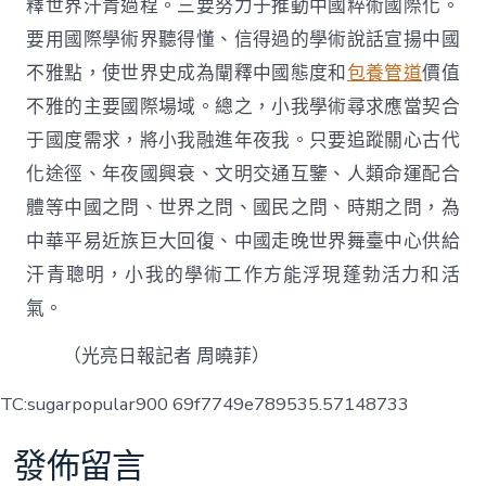
釋世界汗青過程。三要努力于推動中國粹術國際化。
要用國際學術界聽得懂、信得過的學術說話宣揚中國
不雅點，使世界史成為闡釋中國態度和
包養管道
價值
不雅的主要國際場域。總之，小我學術尋求應當契合
于國度需求，將小我融進年夜我。只要追蹤關心古代
化途徑、年夜國興衰、文明交通互鑒、人類命運配合
體等中國之問、世界之問、國民之問、時期之問，為
中華平易近族巨大回復、中國走晚世界舞臺中心供給
汗青聰明，小我的學術工作方能浮現蓬勃活力和活
氣。
（光亮日報記者 周曉菲）
TC:sugarpopular900 69f7749e789535.57148733
發佈留言