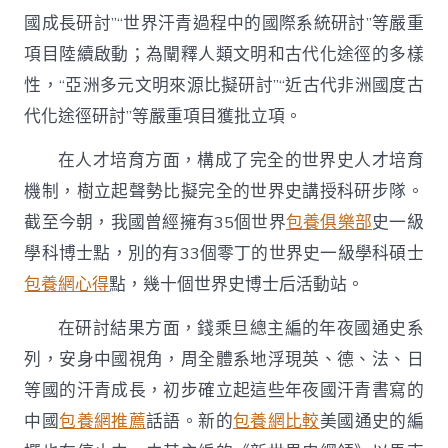
國成長研討”“世界汗青過程中的國際系統研討”等嚴重
項目陸續啟動；為闡釋人類文明和古代化途徑的多樣
性，“亞洲多元文明來源比擬研討”“近古代非洲國度古
代化途徑研討”等嚴重項目獲批立項。
在人才培育方面，構成了完全的世界史人才培育
機制，樹立起聲勢比擬完全的世界史講授科研步隊。
截至今朝，我國曾經擁有35個世界
包養俱樂部
史一級
學科博士點，別的有33個零丁的世界史一級學科碩士
包養網心得
點，幾十個世界史博士后活動站。
在研討結果方面，錢乘旦總主編的年夜國通史系
列，安身中國視角，周全體系地浮現英、德、法、日
等國的汗青成長，初步確立起這些年夜國汗青書寫的
中國
包養網推薦
話語。新的
包養網比較
美國通史的編