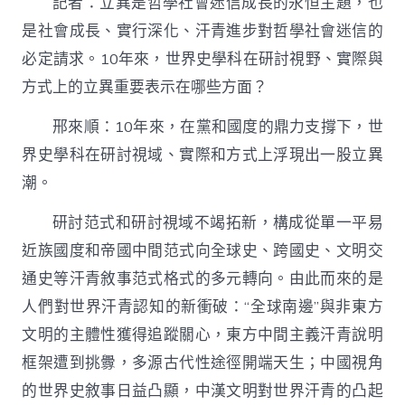
記者：立異是哲學社會迷信成長的永恒主題，也
是社會成長、實行深化、汗青進步對哲學社會迷信的
必定請求。10年來，世界史學科在研討視野、實際與
方式上的立異重要表示在哪些方面？
邢來順：10年來，在黨和國度的鼎力支撐下，世
界史學科在研討視域、實際和方式上浮現出一股立異
潮。
研討范式和研討視域不竭拓新，構成從單一平易
近族國度和帝國中間范式向全球史、跨國史、文明交
通史等汗青敘事范式格式的多元轉向。由此而來的是
人們對世界汗青認知的新衝破：“全球南邊”與非東方
文明的主體性獲得追蹤關心，東方中間主義汗青說明
框架遭到挑釁，多源古代性途徑開端天生；中國視角
的世界史敘事日益凸顯，中漢文明對世界汗青的凸起