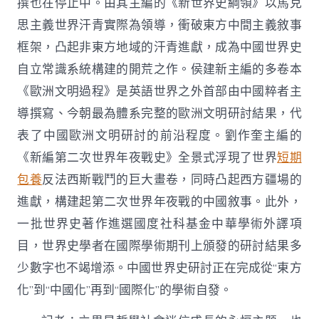
撰也在停止中。由其主編的《新世界史綱領》以馬克
思主義世界汗青實際為領導，衝破東方中間主義敘事
框架，凸起非東方地域的汗青進獻，成為中國世界史
自立常識系統構建的開荒之作。侯建新主編的多卷本
《歐洲文明過程》是英語世界之外首部由中國粹者主
導撰寫、今朝最為體系完整的歐洲文明研討結果，代
表了中國歐洲文明研討的前沿程度。劉作奎主編的
《新編第二次世界年夜戰史》全景式浮現了世界
短期
包養
反法西斯戰鬥的巨大畫卷，同時凸起西方疆場的
進獻，構建起第二次世界年夜戰的中國敘事。此外，
一批世界史著作進選國度社科基金中華學術外譯項
目，世界史學者在國際學術期刊上頒發的研討結果多
少數字也不竭增添。中國世界史研討正在完成從“東方
化”到“中國化”再到“國際化”的學術自發。