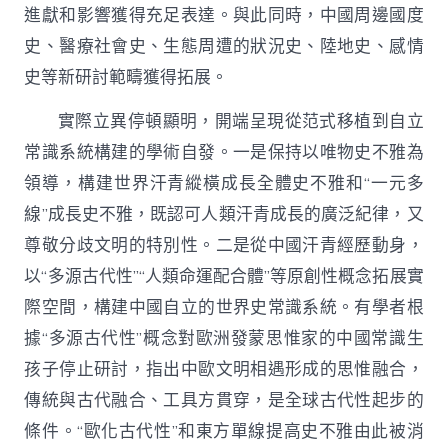
進獻和影響獲得充足表達。與此同時，中國周邊國度
史、醫療社會史、生態周遭的狀況史、陸地史、感情
史等新研討範疇獲得拓展。
實際立異停頓顯明，開端呈現從范式移植到自立
常識系統構建的學術自發。一是保持以唯物史不雅為
領導，構建世界汗青縱橫成長全體史不雅和“一元多
線”成長史不雅，既認可人類汗青成長的廣泛紀律，又
尊敬分歧文明的特別性。二是從中國汗青經歷動身，
以“多源古代性”“人類命運配合體”等原創性概念拓展實
際空間，構建中國自立的世界史常識系統。有學者根
據“多源古代性”概念對歐洲發蒙思惟家的中國常識生
孩子停止研討，指出中歐文明相遇形成的思惟融合，
傳統與古代融合、工具方貫穿，是全球古代性起步的
條件。“歐化古代性”和東方單線提高史不雅由此被消