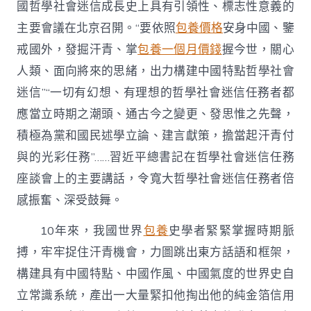
事
國哲學社會迷信成長史上具有引領性、標志性意義的
台
主要會議在北京召開。“要依照
包養價格
安身中國、鑒
包
養
戒國外，發掘汗青、掌
包養一個月價錢
握今世，關心
網
人類、面向將來的思緒，出力構建中國特點哲學社會
站
國
迷信”“一切有幻想、有理想的哲學社會迷信任務者都
度
應當立時期之潮頭、通古今之變更、發思惟之先聲，
合
法
積極為黨和國民述學立論、建言獻策，擔當起汗青付
當
時〉
與的光彩任務”……習近平總書記在哲學社會迷信任務
中
座談會上的主要講話，令寬大哲學社會迷信任務者倍
感振奮、深受鼓舞。
10年來，我國世界
包養
史學者緊緊掌握時期脈
搏，牢牢捉住汗青機會，力圖跳出東方話語和框架，
構建具有中國特點、中國作風、中國氣度的世界史自
立常識系統，產出一大量緊扣他掏出他的純金箔信用