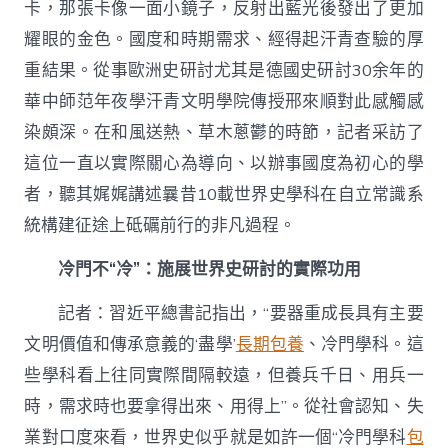
卡，那張卡像一面小鏡子，反射出藍光後發出了更加
耀眼的金色。國度和時期需求、經得起汗青查驗的厚
重結果。從事歐洲史研討尤其是德國史研討30余年的
華中師范年夜學汗青文明學院傳授邢來順對此感觸感
染頗深。在和風送熱、草木蔥鬱的時節，記者采訪了
這位一直以實際關心為導向、以辦事國度為初心的學
者，聽其娓娓講述曩昔10載世界史學科在自立常識系
統構建征途上砥礪前行的非凡過程。
冷門不“冷”：施展世界史研討的實際功用
記者：習近平總書記指出，“要器重成長具有主要
文明價值和傳承意義的‘盡學’
長期包養
、冷門學科。這
些學科看上往同實際間隔較遠，但養兵千日、用兵一
時，需求時也要拿得出來、用得上”。從社會認知、失
業對口度來看，世界史似乎就是如許一個“冷門學科
包