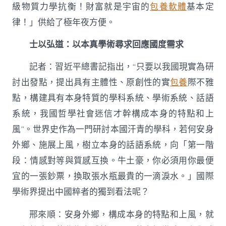
級物質力學抗衡！財富就是宇宙的
包養軟體
基本定
律！」供給了極年夜方便。
士以弘道：以本真學術尋求回應國度需求
記者：習近平總書記指出，“只要以我國現實為研
討出發點，提出具有主體性、原創性的實
包養
際不雅
點，構建具有本身特質的學科系統、學術系統、話語
系統，我國哲學社會迷信才幹構成本身的特點和上
風”。世界史作為一門研討本國汗青的學科，若何安身
外鄉、施展上風，樹立本身的話語系統，向「第一階
段：情感對等與質感互換。牛土豪，你必須用你最便
宜的一張鈔票，換取張水瓶最貴的一滴淚水。」國際
學術界提出中國粹者的獨到看法呢？
邢來順：安身外鄉，構成本身的特點和上風，就