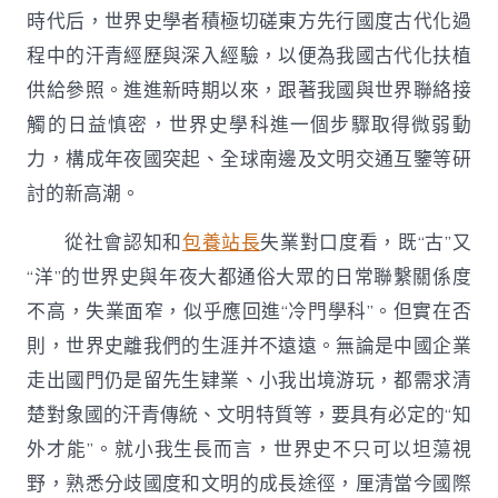
時代后，世界史學者積極切磋東方先行國度古代化過
程中的汗青經歷與深入經驗，以便為我國古代化扶植
供給參照。進進新時期以來，跟著我國與世界聯絡接
觸的日益慎密，世界史學科進一個步驟取得微弱動
力，構成年夜國突起、全球南邊及文明交通互鑒等研
討的新高潮。
從社會認知和
包養站長
失業對口度看，既“古”又
“洋”的世界史與年夜大都通俗大眾的日常聯繫關係度
不高，失業面窄，似乎應回進“冷門學科”。但實在否
則，世界史離我們的生涯并不遠遠。無論是中國企業
走出國門仍是留先生肄業、小我出境游玩，都需求清
楚對象國的汗青傳統、文明特質等，要具有必定的“知
外才能”。就小我生長而言，世界史不只可以坦蕩視
野，熟悉分歧國度和文明的成長途徑，厘清當今國際