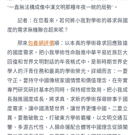
“一直無法構成像中漢文明那種年夜一統的局勢”。
記者：在您看來，若何將小我對學術的尋求與國
度的需求無機聯合起來呢？
邢來
包養網評價
順：以本真的學術尋求回應致遠
的國度需求，把小我學術性命融進中華平易近族巨大
回復和世界文明對話的年夜格式中，是新時期世界史
學人的汗青任務和最高的學術榮光。詳細而言：一要
守正。要持守中國傳統家國情懷和價值理念，在夯實
專門研究研討基本的同時，保持經世致用，把小我成
長融進國度成長，將求真、求新的學術探尋辦事于國
度需求，讓中國清楚世界，讓世界更懂中國。二要立
異。要敢破敢立，打破東方學術霸權，以文明交通互
鑒、多源古代性、人類命運配合體等中國理念從頭闡