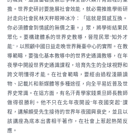
擔。世界史研討要施展社會效能，就必需推進學術研
討走向社會民林天秤眼神冰冷：「這就是質感互換。
你必須體會到情感的無價之重。」眾，將學術結果民
眾化。要構建體系的世界史教導，晉陞民眾“知外才
能”，以照顧中國日益走晚世界舞臺中心的實際。在教
導範疇，要強化基本教導中的世界史通識教導，在年
夜學中開設世界史通識課程，培育先生的全球視野和
跨文明懂得才能。在社會範疇，要經由過程淺顯讀
物、記載片和新媒體等多種途徑，向全平易近普及世
界史常識。在這方面，有名汗青學家錢乘旦師長教師
做得很勝利。他不只在北年夜開設“年夜國突起”課
程，講解頗受先生接待的世界年夜國興衰史，並且以
該講座為底本出書相干著作，在社會上惹起熱鬧反
應。