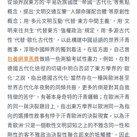
從頭界說東方的“平易近族國度”“帝國”“古代化”等焦點
概念，提出“文明交通互鑒”“人類命運配合體”等原創性
概念；用“多元文明互動”代替“東方中間主義”，用“文
明來往共生”代替東方“強權政治”規定，用“多源古代
性”代替“歐化古代性”，以此構建中國話語的世界汗青
敘事，浮現中國粹界的獨到看法。在這方面，自己曾
包養網車馬費
做過一些測驗考試性盡力。例如，在對
德國古代化途徑的切磋中明白否認了東方學界的“歐
化”之說，指出德國古代化“當然存在一種與歐洲甚至
世界古代化年夜勢的同頻共振，更多的倒是對其自我
特徵的苦守”，有著本身奇特的汗青邏輯；在歐洲汗青
的同一與決裂題目上，指出東方學界以歐洲同一為指
向的選擇性敘事有悖于汗青歐洲的決裂現實，以為汗
青歐洲“只是一個軟性文明認知之上的不雅念同一性和
剛性的客不雅政治決裂性聯合起來的牴觸體”，因此