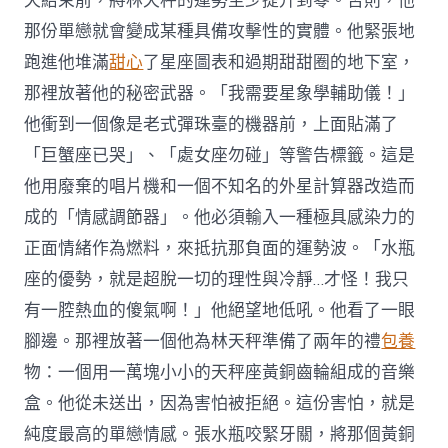
天結束前，將林天秤的運勢至少提升到零。否則，他
那份單戀就會變成某種具備攻擊性的實體。他緊張地
跑進他堆滿
甜心
了星座圖表和過期甜甜圈的地下室，
那裡放著他的秘密武器。「我需要星象學輔助儀！」
他衝到一個像是老式彈珠臺的機器前，上面貼滿了
「巨蟹座已哭」、「處女座勿碰」等警告標籤。這是
他用廢棄的唱片機和一個不知名的外星計算器改造而
成的「情感調節器」。他必須輸入一種極具感染力的
正面情緒作為燃料，來抵抗那負面的運勢波。「水瓶
座的優勢，就是超脫一切的理性與冷靜…才怪！我只
有一腔熱血的傻氣啊！」他絕望地低吼。他看了一眼
腳邊。那裡放著一個他為林天秤準備了兩年的禮
包養
物：一個用一萬塊小小的天秤座黃銅齒輪組成的音樂
盒。他從未送出，因為害怕被拒絕。這份害怕，就是
純度最高的單戀情感。張水瓶咬緊牙關，將那個黃銅