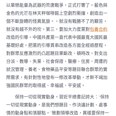
以單戀能量為武器的荒唐戰爭，正式打響了。藍色與
金色的光芒在林天秤咖啡館上空劇烈衝撞，創造出一
個不斷旋轉的怪異氣旋。，就沒有戰勝不了的艱苦，
就沒有越不外的坎。第三，要加大力度黨對
包養合約
改造的引導。中國共產黨一直代表中國最寬大國民最
基礎好處。把黨的引導貫串改造各方面全經過歷程，
對群眾反應激烈的凸起題目果斷改、頓時改，對支出
分派、教導、失業、社會保證、醫療、住房、周遭的
狀況管理、養老、食物藥品平安等題目聯合群眾的實
際需求，有針對性地發布一修改革舉動，才幹不竭加
強國民群眾的取得感、幸福感、平安感。
保持一切從現實動身。習近平總書記誇大：“保持
一切從現實動身，是我們想題目、作決議計劃、處事
情的動身點和落腳點。”策劃領導改造，異樣要保持一