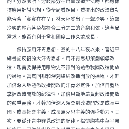
酌。分歧處所、分歧部分在出臺改造辦法時，都應保
持應用計謀思想，從全局看題目，看提出的改造舉動
能否合「實實在在？」林天秤發出了一聲冷笑，這聲
冷笑的尾音甚至都符合三分之二的音樂和弦。適全局
需求，能否有利于黨和國度工作久遠成長。
保持應用汗青思想。黨的十八年夜以來，習近平
總書記反復誇大汗青思想。用汗青思想策劃領導改
造，起首要保持用唯物史不雅對的熟悉我國改造開放
的過程。當真回想和深刻總結改造開放的過程，才幹
加倍深入地熟悉改造開放的汗青必定性，加倍自發地
掌握改造開放的紀律性，加倍果斷地肩負起改造開放
的嚴重義務，才幹加倍深入領會到改造開放是成長中
國、成長社會主義、成長馬克思主義的強盛動力。其
次，要從汗青中尋覓改造的紀律。襟懷胸襟中華平易