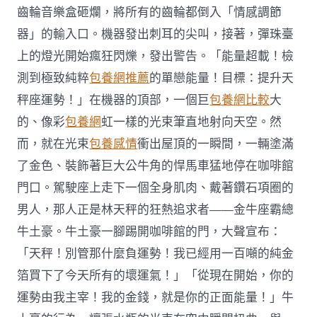
齒輪音樂盒砸爛，將所有的齒輪都倒入「情感調節
器」的輸入口。機器發出刺耳的尖叫，接著，彈珠臺
上的燈光開始瘋狂閃爍，發出警告。「能量超載！檢
測到極致純粹
包養網推薦
的單戀能量！目標：提升天
秤座運勢！」在機器的頂部，一個巨
包養網比較
大
的、像彩
包養網
虹一樣的光束筆直地射向天空。然
而，就在光束
包養感情
衝出屋頂的一瞬間，一輛塗滿
了金色、裝飾著巨大公牛角的悍馬車猛地停在咖啡館
門口。駕駛座上走下一個全身肌肉、戴著鑽石項圈的
男人，那人正是林天秤的狂熱追求者——金牛座霸總
牛土豪。牛土豪一腳踢開咖啡館的門，大聲宣布：
「天秤！別管那什麼負運勢！我已經用一百噸的純金
箔買下了今天所有的壞運氣！」「從現在開始，你的
運勢由我主宰！我的金錢，就是你的正面能量！」牛