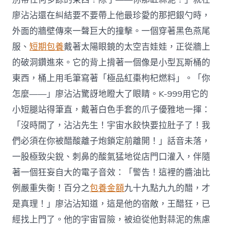
廖沾沾還在糾結要不要帶上他最珍愛的那把銀勺時，
外面的牆壁傳來一聲巨大的撞擊。一個穿著黑色燕尾
服、
短期包養
戴著太陽眼鏡的太空吉娃娃，正從牆上
的破洞鑽進來。它的背上揹著一個像是小型瓦斯桶的
東西，桶上用毛筆寫著「極品紅棗枸杞燃料」。「你
怎麼——」廖沾沾驚訝地瞪大了眼睛。K-999用它的
小短腿站得筆直，戴著白色手套的爪子優雅地一揮：
「沒時間了，沾沾先生！宇宙水餃快要拉肚子了！我
們必須在你被醋酸離子炮鎖定前離開！」話音未落，
一股極致尖銳、刺鼻的酸氣猛地從店門口灌入，伴隨
著一個狂妄自大的電子音效：「警告！這裡的醬油比
例嚴重失衡！百分之
包養金額
九十九點九九的醋，才
是真理！」廖沾沾知道，這是他的宿敵，王醋狂，已
經找上門了。他的宇宙冒險，被迫從他對蒜泥的焦慮