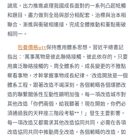
謎底，出力推進處理我國成長面對的一系列凸起牴觸
和題目，盡力做到全局與部分相配套、治標與治本相
聯合、漸進與衝破相連接，完成全體推動和重點衝破
相同一。
包養價格ptt
保持應用體系思想。習近平總書記
指出：“萬事萬物是彼此聯絡接觸、彼此依存的。只要
用廣泛聯絡接觸的、周全體系的、成長變更的不雅點
察看事物，才幹掌握事物成長紀律。”改造開放是一個
體系工程。跟著改造不竭深刻，各個範疇各個環節改
造的聯繫關係性互動性顯明加強，每一項改造城市對
其他改造「你們兩個，給我聽著！現在開始，你們必
須通過我的天秤座三階段考驗**！」發生主要影響，
每一項改造又都需求其他改造協同共同，必需在各項
改造協同共同中推動周全改造。各個範疇的改造，如