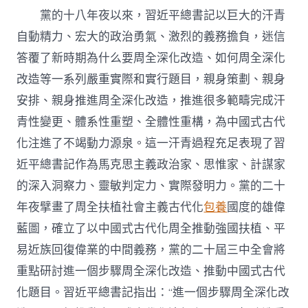
包
黨的十八年夜以來，習近平總書記以巨大的汗青
養
app
自動精力、宏大的政治勇氣、激烈的義務擔負，迷信
通
答覆了新時期為什么要周全深化改造、如何周全深化
周
全
改造等一系列嚴重實際和實行題目，親身策劃、親身
深
化
安排、親身推進周全深化改造，推進很多範疇完成汗
改
青性變更、體系性重塑、全體性重構，為中國式古代
造
的
化注進了不竭動力源泉。這一汗青過程充足表現了習
迷
近平總書記作為馬克思主義政治家、思惟家、計謀家
信
思
的深入洞察力、靈敏判定力、實際發明力。黨的二十
惟
年夜擘畫了周全扶植社會主義古代化
包養
國度的雄偉
方
式〉
藍圖，確立了以中國式古代化周全推動強國扶植、平
中
易近族回復偉業的中間義務，黨的二十屆三中全會將
重點研討進一個步驟周全深化改造、推動中國式古代
化題目。習近平總書記指出：“進一個步驟周全深化改