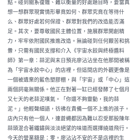
點。碰到關系復雜、難以衡量的好處題目時，要當真
想一想群眾現實情形畢竟如何、群眾究竟在等待什
么、群眾好處若何保證、群眾對我們的改造能否滿
足。其次，要尊敬國民主體位置，施展群眾開創精
力，牢牢依附國民推進改造。無論碰到任何艱苦和挑
釁，只需有國民支撐和介入《宇宙水餃與終極醬料
師》第一章：蒜泥與末日預兆廖沾沾坐在他那間被稱
為「宇宙水餃中心」的店裡，但這間店的外觀更像是
一個被遺棄的藍色塑膠棚，與「宇宙」或「中心」這
兩個詞毫無關係。他正在對著一缸已經發酵了七個月
又七天的老蒜泥嘆氣。「你還不夠靈動，我的蒜
泥。」他輕聲細語，彷彿在責備一個不上進的孩子。
店內只有他一個人，連蒼蠅都因為難以忍受那股陳年
蒜頭混合著鐵鏽與淡淡絕望的味道而選擇繞道飛行。
今天的營業額是：零。廖沾沾不安的不是店裡的生