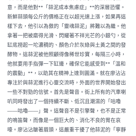
意，而是他對**「蒜泥成本焦慮症」**的深層恐懼。
新鮮蒜頭每公斤的價格正在以超光速上漲，如果再這
樣下去，他引以為傲的「靈魂蒜泥」將難以為繼。他
拿著一把被磨得光滑、閃耀著不祥光芒的小銀勺，從
缸底撈起一坨濃稠的、顏色介於灰綠與土黃之間的發
酵物。這蒜泥被他照顧得像稀世珍寶，每隔三小時，
他就要用手指彈一下缸邊，確保它能感受到**「溫和
的震動」**，以助其在精神上達到圓滿。就在廖沾沾
專注於與蒜泥進行心靈交流時，外面的世界開始發出
一些不對勁的信號。首先是聲音。街上所有的汽車喇
叭同時發出了一個持續不斷、低沉且潮濕的「咕嚕
——咕嚕——」聲。這聲音不是引擎聲，也不是正常
的鳴笛聲，而像是一個巨大的、消化不良的胃在哀
嚎。廖沾沾皺著眉頭，這嚴重干擾了他蒜泥的「寧靜