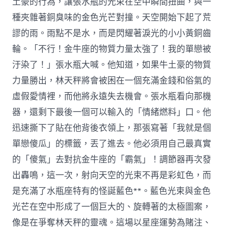
土豪的行為，讓張水瓶的光束在空中瞬間扭曲，與一
種夾雜著銅臭味的金色光芒對撞。天空開始下起了荒
謬的雨。雨點不是水，而是閃耀著淚光的小小黃銅齒
輪。「不行！金牛座的物質力量太強了！我的單戀被
汙染了！」張水瓶大喊。他知道，如果牛土豪的物質
力量勝出，林天秤將會被困在一個充滿金錢和俗氣的
虛假愛情裡，而他將永遠失去機會。張水瓶看向那機
器，還剩下最後一個可以輸入的「情緒燃料」口。他
迅速撕下了貼在他背後衣領上，那張寫著「我就是個
單戀傻瓜」的標籤，丟了進去。他必須用自己最真實
的「傻氣」去對抗金牛座的「霸氣」！調節器再次發
出轟鳴，這一次，射向天空的光束不再是彩虹色，而
是充滿了水瓶座特有的怪誕藍色**。藍色光束與金色
光芒在空中形成了一個巨大的、旋轉著的太極圖案，
像是在爭奪林天秤的靈魂。這場以星座運勢為賭注、