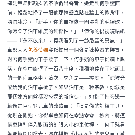
連測量尺都顫抖著不敢發出聲音。她走到何手殘面
前，輕蔑地掃了一眼他那輛垂直貼在牆上的掀背車，
語氣冰冷。「新手，你的車技像一團混亂的毛線球。
你污染了泊車維度的純粹性。」「但你的後視鏡貼紙
——『永不放棄』，讓我看到了一絲愚蠢的勇氣。」
車影大人
包養情婦
突然掏出一個像是遙控器的裝置，
對著何手殘的車子按了一下。何手殘的車子從牆上脫
落，在空中旋轉了一百八十度，穩穩地停在了地面上
的一個停車格中。這次，夾角是——零度。「你被分
配給我的泊車學徒了。如果泊車是一種宗教，你就是
那個連方向盤都沒摸過的新信徒。」她指了指旁邊一
輛像是巨型嬰兒車的改造車：「這是你的訓練工具，
從現在開始，你得學會如何在零點零零一秒內，將這
輛車精準停入對面的針眼大小的車位裡。」何手殘看
著那輛閃閃發光、還在播放《小星星》的嬰兒車，感