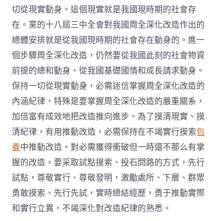
切從現實動身。這個現實就是我國現時期的社會存
在。黨的十八屆三中全會對我國周全深化改造作出的
總體安排就是從我國現時期的社會存在動身的。進一
個步驟周全深化改造，仍然要從我國此刻的社會物資
前提的總和動身，從我國基礎國情和成長請求動身。
保持一切從現實動身，必需迷信掌握周全深化改造的
內涵紀律，特殊是要掌握周全深化改造的嚴重關系，
加倍富有成效地把改造推向進步。為了摸清現實、摸
清紀律，有用推動改造，必需保持在不竭實行摸索
包
養
中推動改造。對必需獲得衝破但一時還不那么有掌
握的改造，要采取試點摸索、投石問路的方式，先行
試點，尊敬實行、尊敬發明，激勵處所、下層、群眾
勇敢摸索、先行先試，實時總結經歷，勇于推動實際
和實行立異，不竭深化對改造紀律的熟悉。