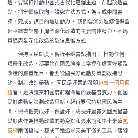
造，要緊扣推動中國式古代化這個主題，凸起改造重
點，把牢價值取向，講究方法方式，為完成中間義
務、完成計謀目的增加動力。”我們要深刻進修懂得習
近平總書記關于周全深化改造的主要闡述精力，不竭
貫通周全深化改造的迷信思惟方式。
保持國民態度。習近平總書記指出：“推動任何一
項嚴重改造，都要站在國民態度上掌握和處置好觸及
改造的嚴重題目，都要從國民好處動身策劃改造思
緒、制訂改造舉動。”國民是汗青的發明
包養一個月價
錢
者，是決議黨和國度前程命運的最基礎氣力。從國
民好處動身策劃改造思緒，起首要保持以國民為中
間，保持把完成好、保護好、成長好最寬大國民最基
礎好處作為推動改造的動身點和張水瓶和牛土豪這
包
養網
兩個極端，都成了她追求完美平衡的工具。落腳