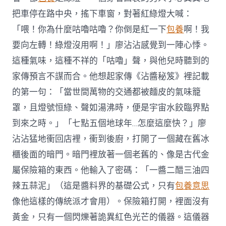
把車停在路中央，搖下車窗，對著紅綠燈大喊：
「喂！你為什麼咕嚕咕嚕？你倒是紅一下
包養
啊！我
要向左轉！綠燈沒用啊！」廖沾沾感覺到一陣心悸。
這種氣味，這種不祥的「咕嚕」聲，與他兒時聽到的
家傳預言不謀而合。他想起家傳《沾醬秘笈》裡記載
的第一句：「當世間萬物的交通都被麵皮的氣味籠
罩，且燈號恒綠、聲如湯沸時，便是宇宙水餃臨界點
到來之時。」「七點五個地球年…怎麼這麼快？」廖
沾沾猛地衝回店裡，衝到後廚，打開了一個藏在舊冰
櫃後面的暗門。暗門裡放著一個老舊的、像是古代金
屬保險箱的東西。他輸入了密碼：「一醬二醋三油四
辣五蒜泥」（這是醬料界的基礎公式，只有
包養意思
像他這樣的傳統派才會用）。保險箱打開，裡面沒有
黃金，只有一個閃爍著詭異紅色光芒的儀器。這儀器