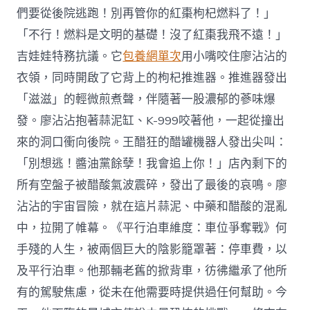
們要從後院逃跑！別再管你的紅棗枸杞燃料了！」
「不行！燃料是文明的基礎！沒了紅棗我飛不遠！」
吉娃娃特務抗議。它
包養網單次
用小嘴咬住廖沾沾的
衣領，同時開啟了它背上的枸杞推進器。推進器發出
「滋滋」的輕微煎煮聲，伴隨著一股濃郁的蔘味爆
發。廖沾沾抱著蒜泥缸、K-999咬著他，一起從撞出
來的洞口衝向後院。王醋狂的醋罐機器人發出尖叫：
「別想逃！醬油黨餘孽！我會追上你！」店內剩下的
所有空盤子被醋酸氣波震碎，發出了最後的哀鳴。廖
沾沾的宇宙冒險，就在這片蒜泥、中藥和醋酸的混亂
中，拉開了帷幕。《平行泊車維度：車位爭奪戰》何
手殘的人生，被兩個巨大的陰影籠罩著：停車費，以
及平行泊車。他那輛老舊的掀背車，彷彿繼承了他所
有的駕駛焦慮，從未在他需要時提供過任何幫助。今