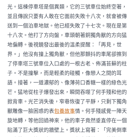
光。這棟停車塔是個異類，它的三號車位始終空著，
並且傳說只要有人敢在它面前失敗十八次，就會被傳
送到一個泊車地獄。他已經失敗了十七次。現在是第
十八次。他打了方向盤，車頭朝著銅獨角獸的方向猛
地偏轉。後視鏡發出最後的溫柔提醒：「再見，世
界。」他沒有撞上獨角獸，但他那顫抖的車尾卻擦到
了停車塔三號車位入口處的一根古老、佈滿苔蘚的柱
子。不是撞擊，而是輕柔的碰觸，像戀人之間的耳
語。接著，一道濃郁的、像薄荷口香糖一樣的綠色光
芒。猛地從柱子爆發出來，瞬間吞噬了何手殘和他的
掀背車。光芒消失後，窄巷恢復了平靜，只剩下獨角
獸雕像一臉困惑的表
包養故事
情。何手殘感覺一陣天
旋地轉，等他回過神來，他的車子竟然垂直停在一個
貼滿了巨大獎狀的牆壁上。獎狀上寫著：「完美倒車