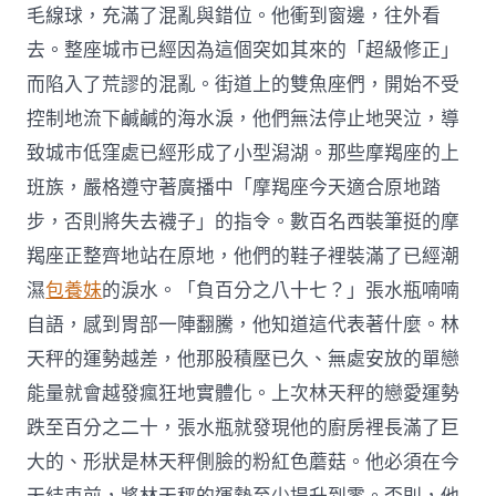
毛線球，充滿了混亂與錯位。他衝到窗邊，往外看
去。整座城市已經因為這個突如其來的「超級修正」
而陷入了荒謬的混亂。街道上的雙魚座們，開始不受
控制地流下鹹鹹的海水淚，他們無法停止地哭泣，導
致城市低窪處已經形成了小型潟湖。那些摩羯座的上
班族，嚴格遵守著廣播中「摩羯座今天適合原地踏
步，否則將失去襪子」的指令。數百名西裝筆挺的摩
羯座正整齊地站在原地，他們的鞋子裡裝滿了已經潮
濕
包養妹
的淚水。「負百分之八十七？」張水瓶喃喃
自語，感到胃部一陣翻騰，他知道這代表著什麼。林
天秤的運勢越差，他那股積壓已久、無處安放的單戀
能量就會越發瘋狂地實體化。上次林天秤的戀愛運勢
跌至百分之二十，張水瓶就發現他的廚房裡長滿了巨
大的、形狀是林天秤側臉的粉紅色蘑菇。他必須在今