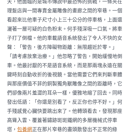
天，他面臨的是城市傳說中最恐怖的挑戰，一條夾在
理髮店與一間專賣金屬雕像的畫廊之間的窄巷。一個
看起來比他車子尺寸小上三十公分的停車格，上面還
灑著一層可疑的白色粉末。何手殘深吸一口氣。將車
子打了倒檔。他的車載語音系統發出了令人不快的女
聲：「警告，後方障礙物距離：無限趨近於零。」
「請考慮放棄治療。」他忽略了警告，開始緩慢地倒
車。他最討厭的不是語音系統，而是那兩塊永遠在關
鍵時刻自動收折的後視鏡。當他需要它們來判斷車體
與那座價值不菲的銅製獨角獸雕像之間的距離時，它
們卻像兩片羞澀的耳朵一樣，優雅地縮了回去。同時
發出低語：「你還是別看了，反正你也停不好。」何
手殘感覺心臟快要跳出來了。他轉頭看去，發現那座
高聳入雲、覆蓋著鏽跡斑斑鐵網的多層機械式停車
塔，
包養網
正在那片窄巷的盡頭散發出不正常的綠