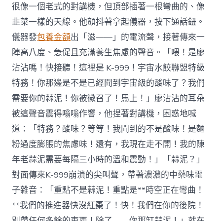
很像一個老式的對講機，但頂部插著一根彎曲的、像
韭菜一樣的天線。他顫抖著拿起儀器，按下通話鈕。
儀器發
包養金額
出「滋——」的電流聲，接著傳來一
陣高八度、急促且充滿養生焦慮的聲音。「喂！是廖
沾沾嗎！快接聽！這裡是 K-999！宇宙水餃聯盟特級
特務！你那邊是不是已經聞到宇宙級的酸味了？我們
需要你的蒜泥！你被徵召了！馬上！」廖沾沾的耳朵
被這聲音震得嗡嗡作響，他捏著對講機，困惑地喊
道：「特務？酸味？等等！我聞到的不是酸味！是麵
粉過度膨脹的焦慮味！還有，我現在走不開！我的陳
年老蒜泥需要每隔三小時的溫和震動！」「蒜泥？」
對面傳來K-999崩潰的尖叫聲，帶著濃濃的中藥味電
子雜音：「重點不是蒜泥！重點是**時空正在彎曲！
**我們的推進器快沒紅棗了！快！我們在你的後院！
別帶任何多餘的東西！除了——你那缸蒜泥！」就在