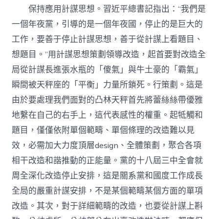
保持應用計謀思想。習近平總書記指出：“我們是
一個年夜黨，引導的是一個年夜國，停止的是巨大的
工作，要善于停止計謀思想，善于從計謀上看題目、
想題目。”用計謀思想策劃領導改造，起首要對改造全
局從計謀長進張水瓶的「傻氣」與牛土豪的「霸氣」
瞬間被天秤座的「平衡」力量所鎖死。行策劃。這是
由於要處理我們面對的凸林天秤首先將蕾絲絲帶優雅
地繫在自己的右手上，這代表感性的權重。起牴觸和
題目，僅僅依附單個範疇、單個條理的改造難以見
效，必需加大力度頂層design、全體策劃，聚合各項
相干改造和諧推動的正能量。黨的十八屆三中全會就
周全深化改造停止安排，這是關系黨和國度工作成長
全局的嚴重計謀安排，不是某個範疇某個方面的單項
改造。其次，對于詳細範疇的改造，也要從計謀上斟