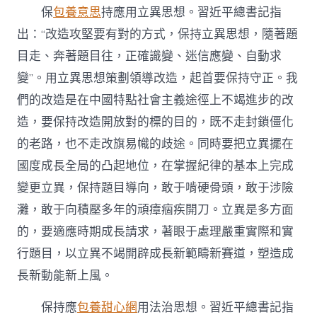
保
包養意思
持應用立異思想。習近平總書記指
出：“改造攻堅要有對的方式，保持立異思想，隨著題
目走、奔著題目往，正確識變、迷信應變、自動求
變”。用立異思想策劃領導改造，起首要保持守正。我
們的改造是在中國特點社會主義途徑上不竭進步的改
造，要保持改造開放對的標的目的，既不走封鎖僵化
的老路，也不走改旗易幟的歧途。同時要把立異擺在
國度成長全局的凸起地位，在掌握紀律的基本上完成
變更立異，保持題目導向，敢于啃硬骨頭，敢于涉險
灘，敢于向積壓多年的頑瘴痼疾開刀。立異是多方面
的，要適應時期成長請求，著眼于處理嚴重實際和實
行題目，以立異不竭開辟成長新範疇新賽道，塑造成
長新動能新上風。
保持應
包養甜心網
用法治思想。習近平總書記指