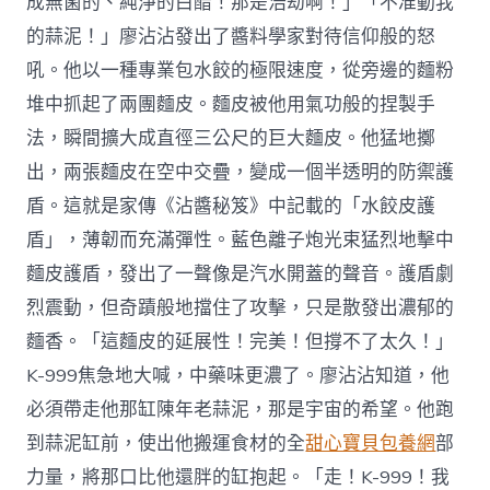
成無菌的、純淨的白醋！那是浩劫啊！」「不准動我
的蒜泥！」廖沾沾發出了醬料學家對待信仰般的怒
吼。他以一種專業包水餃的極限速度，從旁邊的麵粉
堆中抓起了兩團麵皮。麵皮被他用氣功般的捏製手
法，瞬間擴大成直徑三公尺的巨大麵皮。他猛地擲
出，兩張麵皮在空中交疊，變成一個半透明的防禦護
盾。這就是家傳《沾醬秘笈》中記載的「水餃皮護
盾」，薄韌而充滿彈性。藍色離子炮光束猛烈地擊中
麵皮護盾，發出了一聲像是汽水開蓋的聲音。護盾劇
烈震動，但奇蹟般地擋住了攻擊，只是散發出濃郁的
麵香。「這麵皮的延展性！完美！但撐不了太久！」
K-999焦急地大喊，中藥味更濃了。廖沾沾知道，他
必須帶走他那缸陳年老蒜泥，那是宇宙的希望。他跑
到蒜泥缸前，使出他搬運食材的全
甜心寶貝包養網
部
力量，將那口比他還胖的缸抱起。「走！K-999！我