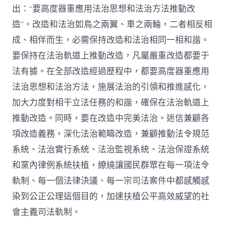
出：“要高度器重應用法治思想和法治方法推動改
造”。改造和法治如鳥之兩翼、車之兩輪，二者相反相
成、相伴而生，必需保持改造和法治相同一相和諧。
要保持在法治軌道上推動改造，凡屬嚴重改造都要于
法有據。在全部改造經過歷程中，都要高度器重應用
法治思想和法治方法，施展法治的引領和推進感化，
加大力度對相干立法任務的和諧，確保在法治軌道上
推動改造。同時，要在改造中完美法治。迷信兼顧各
項改造義務，深化法治範疇改造，兼顧推動法令規范
系統、法治實行系統、法治監視系統、法治保證系統
和黨內律例系統扶植，繚繞讓國民群眾在每一項法令
軌制、每一個法律決議、每一宗司法案件中都感觸感
染到公正公理這個目的，加速扶植公平高效威望的社
會主義司法軌制。