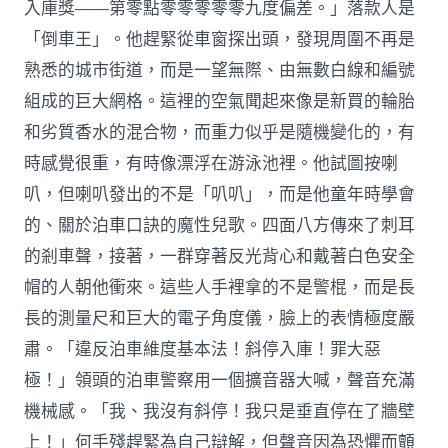
入庫獎——第零點零零零零零九度偏差。」落款人是
「倒車王」。他趕緊從車窗探出頭，發現周圍不再是
熟悉的城市街道，而是一望無際、由無數白線和編號
組成的巨大網格。這裡的空氣聞起來像是新買的輪胎
和劣質香水的混合物，而重力似乎是隨機變化的，有
時感覺很重，有時像漂浮在游泳池裡。他試圖按喇
叭，但喇叭發出的不是「叭叭」，而是他童年時學會
的、關於泊車口訣的魔性兒歌。四面八方傳來了刺耳
的剎車聲，接著，一群穿著反光背心和戴著白色安全
帽的人朝他衝來。這些人手裡拿的不是警棍，而是長
長的測量尺和巨大的電子角度儀，臉上的表情極度嚴
肅。「違反泊車維度基本法！斜停入庫！罪大惡
極！」領頭的泊車警察用一個擴音器大喊，聲音充滿
機械感。「我、我沒有斜停！我只是垂直停在了牆壁
上！」何手殘趕緊為自己辯解，但聲音因為恐懼而顫