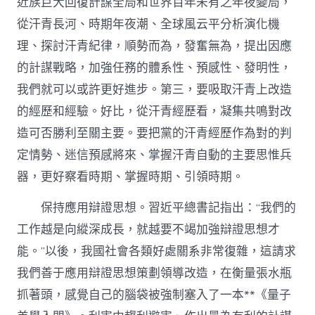
近族巨大回復計謀全局和世界百年未有之年夜變局，
從汗青長河、時期年夜潮、全球風云平分析演化機
理、探討汗青紀律，順勢而為，發奮無為，提出因應
的計謀戰略，加強任務的體系性、預感性、發明性，
我們就可以或許更好進步。第三，要吸取汗青上改造
的經歷和經驗。好比，從汗青經歷看，凝集共鳴對改
造可否勝利至關主要。要把黨的汗青經歷作為對的判
定情勢、迷信預感將來、掌握汗青自動的主要思惟兵
器，更好察看時期、掌握時期、引領時期。
保持應用辯證思想。習近平總書記指出：“我們的
工作越是向縱深成長，就越要不竭加強辯證思想才
能。”以後，我國社會各類好處關系非常復雜，這請求
我們善于應用辯證思想策劃領導改造，在衡量張水瓶
抓著頭，感覺自己的腦袋被強制塞入了一本**《量子