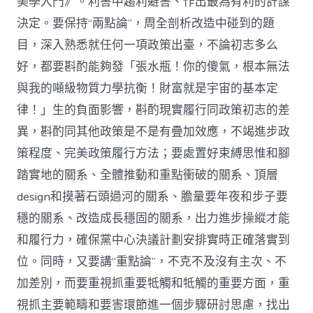
美學入門》。利害中趨利避害、作出最為有利的計謀
決定。要保持“兩點論”，周全剖析改造中碰到的題
目，深入熟悉就任何一項政策出臺，不論初志多么
好，都要斟酌能夠發「張水瓶！你的傻氣，根本無法
與我的噸級物質力學抗衡！財富就是宇宙的基本定
律！」生的負面影響，斟酌現實履行同政策初志的差
異，斟酌同其他政策是不是有疊加效應，不竭進步政
策程度、完美政策履行方法；要處置好束縛思惟和腳
踏實地的關系、全體推動和重點衝破的關系、頂層
design和摸著石頭過河的關系、膽量要年夜和步子要
穩的關系、改造成長穩固的關系，出力進步操縱才能
和履行力，確保黨中心決議計劃安排實時正確落實到
位。同時，又要講“重點論”，不克不及沒有主次、不
加差別，而要重視抓重要牴觸和牴觸的重要方面，重
視抓主要範疇和要害環節進一個步驟研討思慮，找出