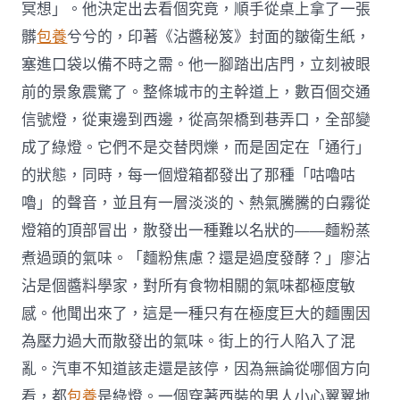
冥想」。他決定出去看個究竟，順手從桌上拿了一張
髒
包養
兮兮的，印著《沾醬秘笈》封面的皺衛生紙，
塞進口袋以備不時之需。他一腳踏出店門，立刻被眼
前的景象震驚了。整條城市的主幹道上，數百個交通
信號燈，從東邊到西邊，從高架橋到巷弄口，全部變
成了綠燈。它們不是交替閃爍，而是固定在「通行」
的狀態，同時，每一個燈箱都發出了那種「咕嚕咕
嚕」的聲音，並且有一層淡淡的、熱氣騰騰的白霧從
燈箱的頂部冒出，散發出一種難以名狀的——麵粉蒸
煮過頭的氣味。「麵粉焦慮？還是過度發酵？」廖沾
沾是個醬料學家，對所有食物相關的氣味都極度敏
感。他聞出來了，這是一種只有在極度巨大的麵團因
為壓力過大而散發出的氣味。街上的行人陷入了混
亂。汽車不知道該走還是該停，因為無論從哪個方向
看，都
包養
是綠燈。一個穿著西裝的男人小心翼翼地