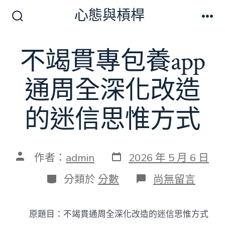
跳
心態與槓桿
至
搜
選
尋
單
主
切
不竭貫專包養app
要
換
開
內
關
通周全深化改造
容
的迷信思惟方式
發
文
作者：
admin
2026 年 5 月 6 日
表
章
日
作
分
在
分類於
分數
尚無留言
期
者
類
〈不
竭
貫
原題目：不竭貫通周全深化改造的迷信思惟方式
專