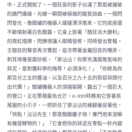
中，正式開始了。一個狂妄的影子佔滿了那扇被撞破
的牆門邊緣，光線一瞬間被極端的酸氣扭曲。一個閃
閃發光、像醋罐的機器人緩緩漂浮進來，它的底座還
不斷噴射著白色醋霧。它身上掛著「醋狂派大勝利」
的霓虹燈牌，閃爍得讓人眼睛發疼，同時發出警報。
王醋狂的聲音再次響起，這次帶著金屬回音的嘲弄，
刺耳得像是磨砂紙。「廖沾沾！你那充滿腐敗氣味的
蒜泥，是對醬料學的侮辱！必須淨化！」「你將為你
那百分之五的醬油，以及百分之九十五的邪惡蒜頭付
出代價！」醋罐機器人的頂端裂開，露出了一個巨大
的管口，正在聚積藍色光芒。K-999特務用它穿著燕
尾服的小爪子，一把抓住了廖沾沾的褲腳催促著他。
「快點！沾沾先生！那是醋酸離子炮！專門用來溶解
有機發酵物的！」「它會把你的蒜泥在零點一秒內變