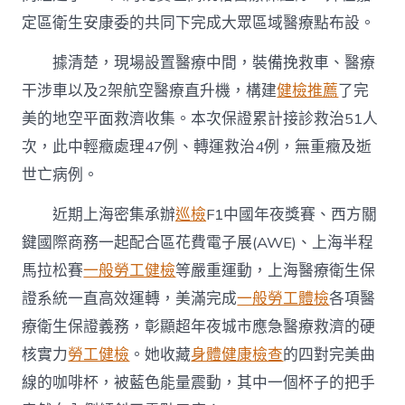
定區衛生安康委的共同下完成大眾區域醫療點布設。
據清楚，現場設置醫療中間，裝備挽救車、醫療
干涉車以及2架航空醫療直升機，構建
健檢推薦
了完
美的地空平面救濟收集。本次保證累計接診救治51人
次，此中輕癥處理47例、轉運救治4例，無重癥及逝
世亡病例。
近期上海密集承辦
巡檢
F1中國年夜獎賽、西方關
鍵國際商務一起配合區花費電子展(AWE)、上海半程
馬拉松賽
一般勞工健檢
等嚴重運動，上海醫療衛生保
證系統一直高效運轉，美滿完成
一般勞工體檢
各項醫
療衛生保證義務，彰顯超年夜城市應急醫療救濟的硬
核實力
勞工健檢
。她收藏
身體健康檢查
的四對完美曲
線的咖啡杯，被藍色能量震動，其中一個杯子的把手