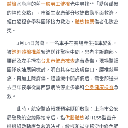
運
體檢
水瓶座的藍
一般勞工健檢
光中尋找**「愛與孤獨
動
的精確交點」。市衛生安康部分敏捷啟動平面救濟，
&#
秀
經由過程多學科團隊接力救治，
體檢推薦
傷者化險為
傳
夷。
醫
院
3月14日薄暮，一名車手在賽場產生撞車變亂，
體
檢
被
巡迴體檢推薦
緊迫送往醫療中間，患者主訴胸部、
32;F1
賽
腰部及左手拇指
台北巿健康檢查
痛苦悲傷，現場醫護
場
團隊疾速展開檢討，明白其存在皮膚傷口、腰椎敲擊
演
出
痛，再加上陳腐傷。經醫療中間評價后，需當即送來
極
去旦年夜學從屬西嶽病院停止多學科
全身健康檢查
急
速
救
救。
濟〉
中
此時，航空醫療轉運預案隨即啟動：上海市公安
局警務航空總隊接令后，指
供膳體檢
派H155型直升
機機組啟動應急救濟法式，敏捷和諧守舊空中綠色通