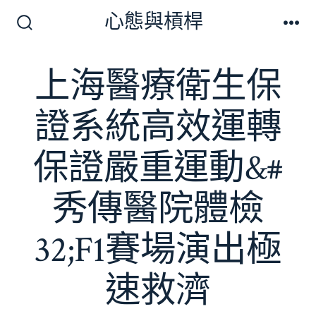
跳
心態與槓桿
至
搜
選
尋
單
主
切
上海醫療衛生保
要
換
開
內
關
證系統高效運轉
容
保證嚴重運動&#
秀傳醫院體檢
32;F1賽場演出極
速救濟