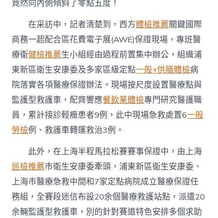
竟然向內側傾斜了零點五度！
在采訪中，記者清楚到，西方
體檢推薦
關鍵國際
商務一起配合區花費電子展(AWE)保證現場，專班醫
療衛
健檢推薦
生小組經由過程前置集中辦公，組織浦
東新區衛生安康委及多家區級定點
一般+供膳體檢
病
院落實各項醫療保證辦法。現場按尺度設置醫療點與
監護型救護車，配齊響應
餐飲業體檢
專門研究醫護職
員，累計接診輕癥患者9例，此中現場急救處置6
一般
勞檢
例、救護車轉運救治3例。
此外，在上海半程馬拉松賽賽事保證中，由上海
巡檢推薦
市衛生安康委牽頭，浦東新區衛生安康委、
上海市醫療急救中間和7家定點病院成立醫療保證任
務組，全賽段迷信布設20余個醫療救護站點，派遣20
余輛監護型救護車，別的針對賽道特色安排多個求助