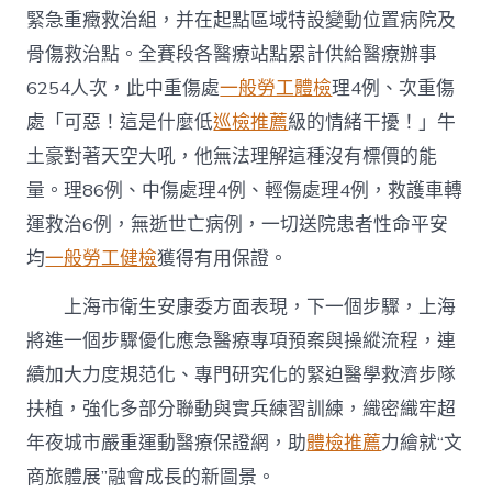
緊急重癥救治組，并在起點區域特設變動位置病院及
骨傷救治點。全賽段各醫療站點累計供給醫療辦事
6254人次，此中重傷處
一般勞工體檢
理4例、次重傷
處「可惡！這是什麼低
巡檢推薦
級的情緒干擾！」牛
土豪對著天空大吼，他無法理解這種沒有標價的能
量。理86例、中傷處理4例、輕傷處理4例，救護車轉
運救治6例，無逝世亡病例，一切送院患者性命平安
均
一般勞工健檢
獲得有用保證。
上海市衛生安康委方面表現，下一個步驟，上海
將進一個步驟優化應急醫療專項預案與操縱流程，連
續加大力度規范化、專門研究化的緊迫醫學救濟步隊
扶植，強化多部分聯動與實兵練習訓練，織密織牢超
年夜城市嚴重運動醫療保證網，助
體檢推薦
力繪就“文
商旅體展”融會成長的新圖景。