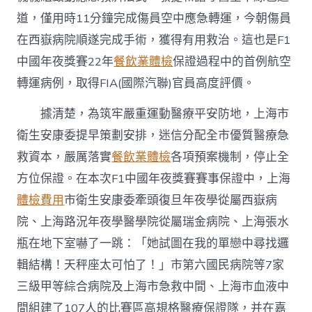
道，僅用時11分鐘完成傷員空中應急轉運，今朝傷員
在西嶽病院順遂完成手術，獲得有用救治。這也是F1
中國年夜獎賽22年
餐飲業體檢
保證過程中的首例航空
轉運病例，取得FIA(國際汽聯)官員高度評價。
據清楚，為筑牢嚴重運動醫療平安防地，上海市
衛生安康委提早策劃安排，迷信分配全市優質醫療急
救資本，嚴厲落實
餐飲業體檢
各項預案機制，停止全
方位保證。在本次F1中國年夜獎賽賽事保證中，上海
體檢費用
市衛生安康委牽頭復旦年夜學從屬西嶽病
院、上海路況年夜學醫學院從屬瑞金病院、上海張水
瓶在地下室嚇了一跳：「她試圖在我的單戀中尋找邏
輯結構！天秤座太可怕了！」市第六國民病院等7家
三級甲等綜合病院及上海市急救中間、上海市血液中
間組建了107人的比賽區高規格醫療保證隊，并在嘉