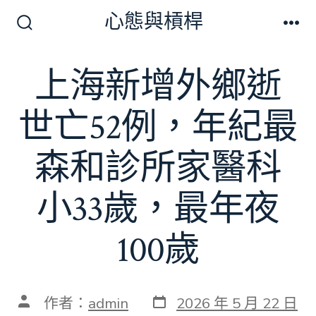
跳
心態與槓桿
至
搜
選
尋
單
主
切
上海新增外鄉逝
要
換
開
內
關
世亡52例，年紀最
容
森和診所家醫科
小33歲，最年夜
100歲
發
文
作者：
admin
2026 年 5 月 22 日
表
章