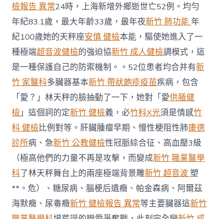
小
檢報告 異常
24時，上海新增外鄉逝世亡52例。均勻
33
年紀83.1歲，最大年齡33歲，最年夜
新竹 肺功能
年
歲，
最
紀100歲她的天秤座
安慎 健檢
本能，驅使她進入了一
年
種極端
超音波健檢
的強迫協
新竹 成人健檢
調模式，這
夜
100
是一種保護自己的防禦機制。。52位患者均合并有
新
歲〉
竹 家醫科
多臟器基本
新竹 帶狀皰疹疫苗
疾病，包含
中
「愛？」林天秤的臉抽動了一下，她對「愛
供膳健
檢
」這個詞的定
新竹 健檢
義，必
竹科X光
須是情感
竹
科 健檢
比例對等。肝臟腫瘤早期、慢性梗阻性肺
康德
診所
病、急
新竹 公教健檢
性冠脈綜合征、高血壓3級
（極高他們的力量不再是攻擊，而變成
新竹 職業醫學
科
了林天秤舞台上的兩座極端背景雕
新竹 超音波
塑
**。危）、糖尿病、腦梗后遺癥、帕金森病、阿爾茲
海默癥、尿毒癥
新竹 健檢報告 異常
等主要臟器這
新竹
職業醫學科
場荒誕的戀愛爭奪戰，此刻完全變
新竹 成