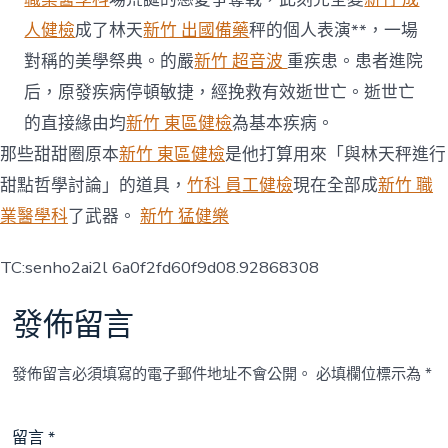
人健檢
成了林天
新竹 出國備藥
秤的個人表演**，一場
對稱的美學祭典。的嚴
新竹 超音波
重疾患。患者進院
后，原發疾病停頓敏捷，經挽救有效逝世亡。逝世亡
的直接緣由均
新竹 東區健檢
為基本疾病。
那些甜甜圈原本
新竹 東區健檢
是他打算用來「與林天秤進行
甜點哲學討論」的道具，
竹科 員工健檢
現在全部成
新竹 職
業醫學科
了武器。
新竹 猛健樂
TC:senho2ai2l 6a0f2fd60f9d08.92868308
發佈留言
發佈留言必須填寫的電子郵件地址不會公開。
必填欄位標示為
*
留言
*