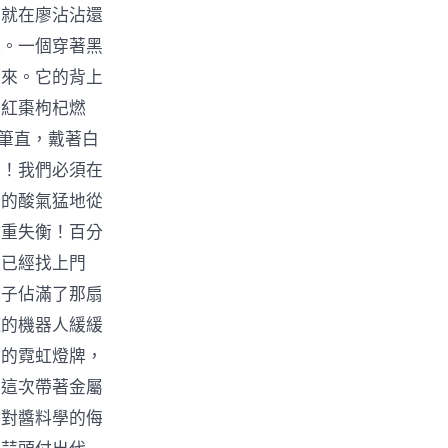
」就在廖沾沾還
擊。一個穿著黑
進來。它的背上
品紅棗枸杞燃
得筆直，戴著白
了！我們必須在
鼻的酸氣猛地從
嚴重失衡！百分
，已經找上門
影子佔滿了那扇
罐的機器人緩緩
」的霓虹燈牌，
，這次帶著金屬
是對醬料學的侮