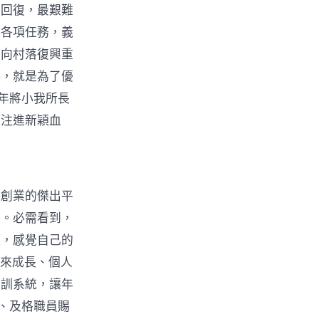
大回復，最艱難
接各項任務，義
白向村落復興重
斜，就是為了優
年將小我所長
長注進新穎血
創業的傑出平
務。必需看到，
頭，感覺自己的
將來成長、個人
培訓系統，讓年
、及格職員賜