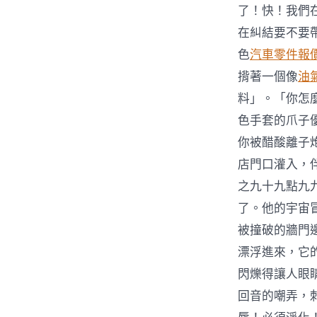
了！快！我們
在糾結要不要
色
汽車零件報
揹著一個像
油
料」。「你怎
色手套的爪子
你被醋酸離子
店門口灌入，
之九十九點九
了。他的宇宙
被撞破的牆門
漂浮進來，它
閃爍得讓人眼
回音的嘲弄，