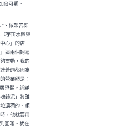
加倍可期。
”、做艱苦群
…《宇宙水餃與
餃中心」的店
心」這兩個詞毫
不夠靈動，我的
，連蒼蠅都因為
天的營業額是：
深層恐懼。新鮮
靈魂蒜泥」將難
一坨濃稠的、顏
小時，他就要用
達到圓滿。就在