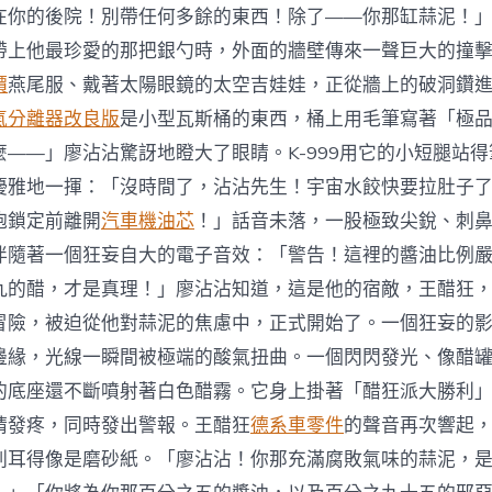
在你的後院！別帶任何多餘的東西！除了——你那缸蒜泥！
帶上他最珍愛的那把銀勺時，外面的牆壁傳來一聲巨大的撞
價
燕尾服、戴著太陽眼鏡的太空吉娃娃，正從牆上的破洞鑽
氣分離器改良版
是小型瓦斯桶的東西，桶上用毛筆寫著「極
麼——」廖沾沾驚訝地瞪大了眼睛。K-999用它的小短腿站
優雅地一揮：「沒時間了，沾沾先生！宇宙水餃快要拉肚子
炮鎖定前離開
汽車機油芯
！」話音未落，一股極致尖銳、刺
伴隨著一個狂妄自大的電子音效：「警告！這裡的醬油比例
九的醋，才是真理！」廖沾沾知道，這是他的宿敵，王醋狂
冒險，被迫從他對蒜泥的焦慮中，正式開始了。一個狂妄的
邊緣，光線一瞬間被極端的酸氣扭曲。一個閃閃發光、像醋
的底座還不斷噴射著白色醋霧。它身上掛著「醋狂派大勝利
睛發疼，同時發出警報。王醋狂
德系車零件
的聲音再次響起
刺耳得像是磨砂紙。「廖沾沾！你那充滿腐敗氣味的蒜泥，