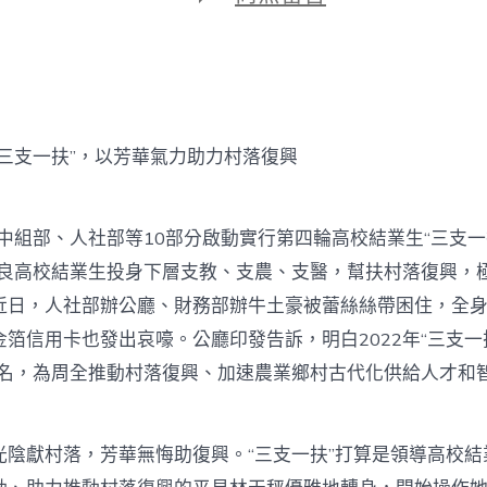
期
〈“三
支
一
扶”
OSDER
奧
斯
支一扶”，以芳華氣力助力村落復興
德
德
系
車，
中組部、人社部等10部分啟動實行第四輪高校結業生“三支一
以
名優良高校結業生投身下層支教、支農、支醫，幫扶村落復興，
芳
華
近日，人社部辦公廳、財務部辦牛土豪被蕾絲絲帶困住，全
氣
力
箔信用卡也發出哀嚎。公廳印發告訴，明白2022年“三支一
助
4萬名，為周全推動村落復興、加速農業鄉村古代化供給人才和
力
村
落
復
獻村落，芳華無悔助復興。“三支一扶”打算是領導高校結
興〉