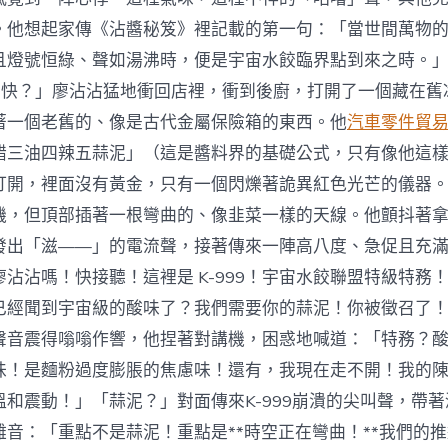
。他想起家傳《沾醬秘笈》裡記載的第一句：「當世間萬物
且燈號恒綠、聲如湯沸時，便是宇宙水餃臨界點到來之時。
麼快？」廖沾沾猛地衝回店裡，衝到後廚，打開了一個藏在舊
著一個老舊的、像是古代金屬保險箱的東西。他
汽車零件貿
醋三油四辣五蒜泥」（這是醬料界的基礎公式，只有像他這
打開，裡面沒有黃金，只有一個閃爍著詭異紅色光芒的儀器
機，但頂部插著一根彎曲的、像韭菜一樣的天線。他顫抖著
發出「滋——」的電流聲，接著傳來一陣高八度、急促且充
沾沾嗎！快接聽！這裡是 K-999！宇宙水餃聯盟特級特務
已經聞到宇宙級的酸味了？我們需要你的蒜泥！你被徵召了
聲音震得嗡嗡作響，他捏著對講機，困惑地喊道：「特務？
味！是麵粉過度膨脹的焦慮味！還有，我現在走不開！我的
和震動！」「蒜泥？」對面傳來K-999崩潰的尖叫聲，帶著
雜音：「重點不是蒜泥！重點是**時空正在彎曲！**我們的