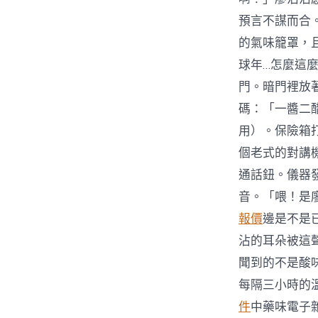
預言不謀而合
的氣味籠罩，
球年…怎麼這
門。暗門裡放
碼：「一醬二
用）。保險箱
個老式的對講
通話鈕。儀器
音。「喂！是廖
報價
邊是不是
沾的耳朵被這
聞到的不是酸
每隔三小時的溫
件
中藥味電子