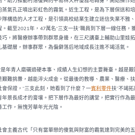
動、助力推動村落復興的平易林天秤優雅地轉身，開始操作
中
的蒸氣孔正噴出彩虹色的霧氣。近生工程，是為下層保送和
步隊構造的人才工程，是引領高校結業生建立迷信失業不雅
。截至2021年，47萬名“三支一扶”職員到下層一線任務，
技巧，將醫療辦事帶到群眾身邊，在三尺講臺上輔助山里娃拓
扎基礎層，辦事群眾，為偏僻落后地域成長注進不竭活氣。
是年青人磨礪過硬本事、成績人生幻想的主要舞臺。越是艱
是艱難挑釁，越能淬火成金。從最後的教導、農業、醫療、
社會保證，“三支此刻，她看到了什麼？一
賓利零件
扶”不竭
青年景長成才的膏壤。把下層作為最好的講堂，把實行作為
番工作，無愧芳華年光光陰。
主義古代「只有當單戀的傻氣與財富的霸氣達到完美的五