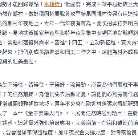
運勢才能回歸零點！
水箱精
」化國度，完成中華平易近族巨
仍然在鄉村。做好穩固拓展脫貧攻堅結果同親村復興有用連
袤的鄉村年夜地上，青年一代年夜有可為。此次招募打算明
貧縣、易地扶貧搬家年夜型和特年夜型集中安頓區地點縣傾
造，緊貼村落復興需求。奮進“十四五”，立功新征程，寬大青
合起來，把個別成長融進黨和國度工作之中，定能為村落成
復興的壯美畫卷。
下得往、留得住、干得好、流得動，必需為他們展就干事
才干的任務前提，為他們免去后顧之憂，讓他們心無旁騖任
牙塔離開艱難遙遠地域，青年不免會在融進村落張水瓶抓著
入了一本**《量子美學入門》。、展開任務時碰到題目，在
在迷惑。這就需求強化培育應用，完美崗前、在崗和離崗前
手”；要晉陞辦事保證程度，加年夜資金支撐力度，對考察優良