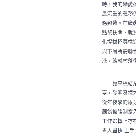
時，我的戀愛
最沉重的義務
務艱難。在廣
點幫扶縣、脫
化提拔招募構
與下層所需聯
液，繪就村落
讓高校結業生
臺，發明發揮
從年夜學的象
腦袋被強制塞
工作選擇上存
青人盡快“上