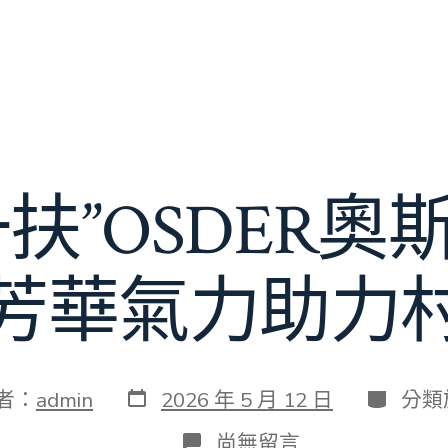
一扶”OSDER奧
芳華氣力助力
發
分
者：
admin
2026 年 5 月 12 日
分類
表
類
日
在
尚無留言