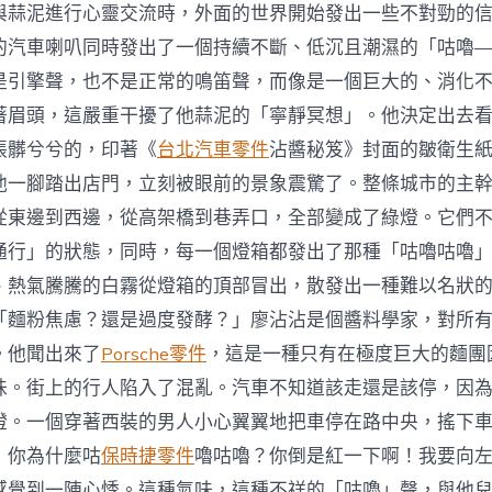
與蒜泥進行心靈交流時，外面的世界開始發出一些不對勁的
的汽車喇叭同時發出了一個持續不斷、低沉且潮濕的「咕嚕
是引擎聲，也不是正常的鳴笛聲，而像是一個巨大的、消化
著眉頭，這嚴重干擾了他蒜泥的「寧靜冥想」。他決定出去
張髒兮兮的，印著《
台北汽車零件
沾醬秘笈》封面的皺衛生
他一腳踏出店門，立刻被眼前的景象震驚了。整條城市的主
從東邊到西邊，從高架橋到巷弄口，全部變成了綠燈。它們
通行」的狀態，同時，每一個燈箱都發出了那種「咕嚕咕嚕
、熱氣騰騰的白霧從燈箱的頂部冒出，散發出一種難以名狀
「麵粉焦慮？還是過度發酵？」廖沾沾是個醬料學家，對所
。他聞出來了
Porsche零件
，這是一種只有在極度巨大的麵團
味。街上的行人陷入了混亂。汽車不知道該走還是該停，因
燈。一個穿著西裝的男人小心翼翼地把車停在路中央，搖下
！你為什麼咕
保時捷零件
嚕咕嚕？你倒是紅一下啊！我要向
感覺到一陣心悸。這種氣味，這種不祥的「咕嚕」聲，與他