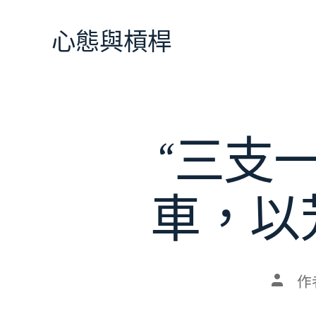
跳
至
心態與槓桿
主
要
內
容
“三支
車，以
文
作
章
作