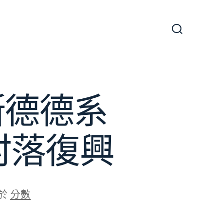
搜
尋
切
換
開
關
斯德德系
村落復興
於
分數