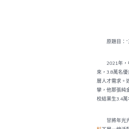
者
原題目：“三
2021年，
來，3.8萬
層人才需求。
攣，他那張純金
校結業生3.
甘將年光光陰