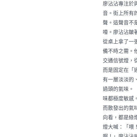
廖沾沾專注於
音。街上所有
聲。這聲音不
嚎。廖沾沾皺
從桌上拿了一
備不時之需。
交通信號燈，
而是固定在「
有一層淡淡的
過頭的氣味。
味都極度敏感
而散發出的氣
向看，都是綠
燈大喊：「喂
啊！」廖沾沾