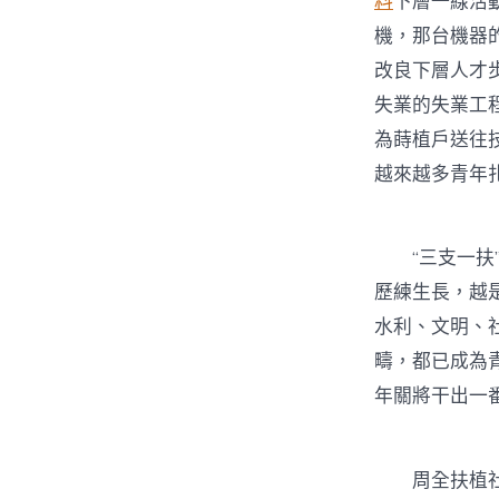
料
下層一線活
機，那台機器
改良下層人才
失業的失業工程
為蒔植戶送往
越來越多青年
“三支一扶”
歷練生長，越
水利、文明、
疇，都已成為
年關將干出一
周全扶植社會