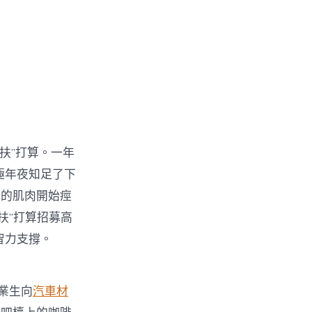
扶”打算。一年
極年夜知足了下
身的肌肉開始痙
扶”打算招募高
智力支撐。
業生向
汽車材