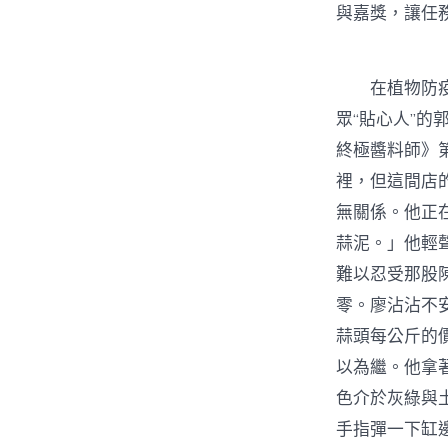
與嘉獎，讓任
在植物防疫職
眾“貼心人”的
終極醬料師》
裡，但這間店
無關係。他正
蒜泥。」他輕
難以忍受那股
零。廖沾沾不
蒜頭每公斤的
以為繼。他拿
色介於灰綠與
手指彈一下缸