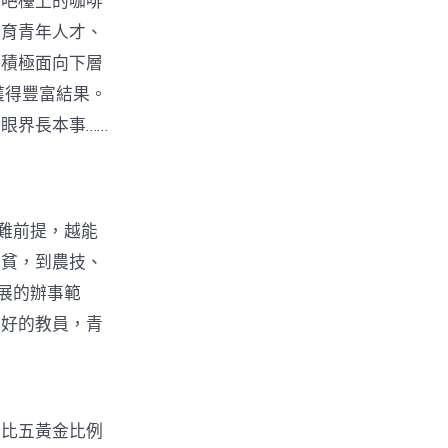
她吧檯上的咖啡
培育青年人才、
、積極面向下層
獲得豐富結果。
眼界長本事……
難前提，越能
扶貧，到農技、
拓展的辦事範
最好的教員，青
比五黃金比例