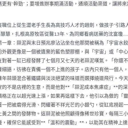
務更有“幹勁”；要增進辦事期滿活動，通順活動渠道，讓將來
位上從生澀老手生長為高技巧人才的趙劍，做孩子“引路人
郭慧慧，扎根高原牧區從醫13年、為同鄉看病送藥的沈富瓊…
第一章：蒜泥與末日預兆廖沾沾坐在他那間被稱為「宇宙水
的外觀更像是一個被遺棄的藍色塑膠棚，與「宇宙」或「中
在對著一缸已經發酵了七個月又七天的老蒜泥嘆氣。「你還
聲細語，彷彿在責備一個不上進的孩子。店內只有他一個人
陳年蒜頭混合著鐵鏽與淡淡絕望的味道而選擇繞道飛行。今
安的不是店裡的生意，而是他對**「蒜泥成本焦慮症」**的
價格正在以超光速上漲，如果再這樣下去，他引以為傲的「
著一把被磨得光滑、閃耀著不祥光芒的小銀勺，從缸底撈起
土黃之間的發酵物。這蒜泥被他照顧得像稀世珍寶，每隔三
邊，確保它能感受到**「溫和的震動」**，以助其在精神上