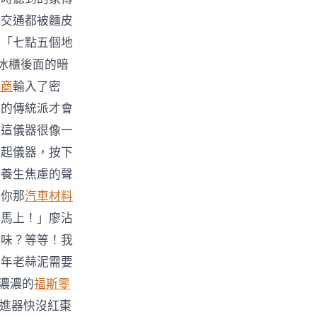
的交通都被麵皮
」「七點五個地
冰櫃後面的暗
易商
輸入了密
樣的傳統派才會
。這儀器很像一
拿起儀器，按下
滿養生焦慮的聲
！你那
汽車材料
！馬上！」廖沾
酸味？等等！我
陳年老蒜泥需要
濃濃的
福斯零
推進器快沒紅棗