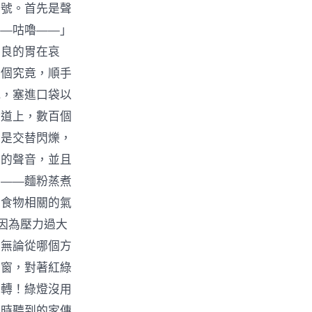
信號。首先是聲
——咕嚕——」
不良的胃在哀
看個究竟，順手
紙，塞進口袋以
幹道上，數百個
不是交替閃爍，
」的聲音，並且
的——麵粉蒸煮
有食物相關的氣
因為壓力過大
為無論從哪個方
車窗，對著紅綠
左轉！綠燈沒用
兒時聽到的家傳