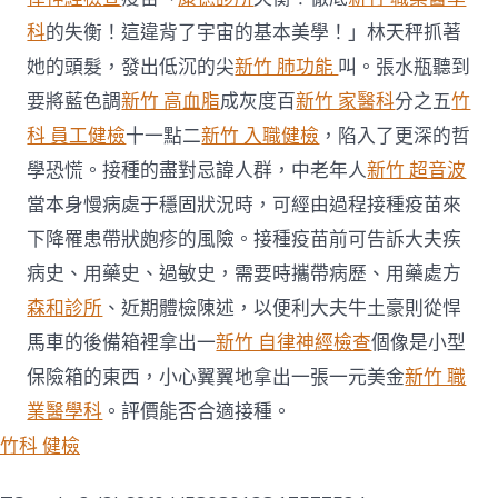
科
的失衡！這違背了宇宙的基本美學！」林天秤抓著
她的頭髮，發出低沉的尖
新竹 肺功能
叫。張水瓶聽到
要將藍色調
新竹 高血脂
成灰度百
新竹 家醫科
分之五
竹
科 員工健檢
十一點二
新竹 入職健檢
，陷入了更深的哲
學恐慌。接種的盡對忌諱人群，中老年人
新竹 超音波
當本身慢病處于穩固狀況時，可經由過程接種疫苗來
下降罹患帶狀皰疹的風險。接種疫苗前可告訴大夫疾
病史、用藥史、過敏史，需要時攜帶病歷、用藥處方
森和診所
、近期體檢陳述，以便利大夫牛土豪則從悍
馬車的後備箱裡拿出一
新竹 自律神經檢查
個像是小型
保險箱的東西，小心翼翼地拿出一張一元美金
新竹 職
業醫學科
。評價能否合適接種。
竹科 健檢