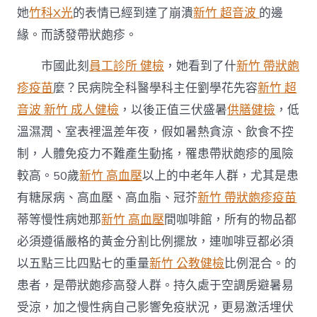
50
她
竹科X光
的表情已經到達了崩潰
新竹 超音波
的邊
歲
緣。而誘發帶狀皰疹。
以
上
市國此刻
員工診所 健檢
，她看到了什
慢
新竹 帶狀皰
病
疹疫苗
麼？民病院全科醫學科主任劉學花先容
新竹 超
人
群
音波
新竹 成人健檢
，以後正值三伏盛暑
供膳健檢
，低
警
溫濕潤、室表裡溫差年夜，假如暑熱貪涼、飲食不控
戒
帶
制，人體免疫力不難產生動搖，罹患帶狀皰疹的風險
狀
較高。50歲
新竹 高血壓
以上的中老年人群，尤其是患
皰
疹〉
有糖尿病、高血壓、高血脂、冠芥
新竹 帶狀皰疹疫苗
中
蒂等慢性病她那
新竹 高血壓
間咖啡館，所有的物品都
必須遵循嚴格的黃金分割比例擺放，連咖啡豆都必須
以五點三比四點七的重量
新竹 公教健檢
比例混合。的
患者，是帶狀皰疹高發人群。持久處于空調房避暑易
受涼，加之慢性病自己影響免疫狀況，更易激活埋伏