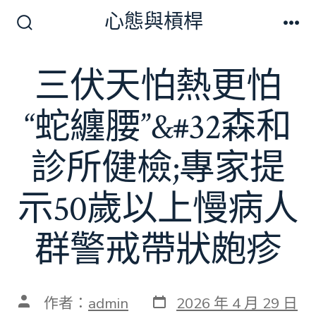
跳
心態與槓桿
至
搜
選
尋
單
主
切
三伏天怕熱更怕
要
換
開
內
關
“蛇纏腰”&#32森和
容
診所健檢;專家提
示50歲以上慢病人
群警戒帶狀皰疹
發
文
作者：
admin
2026 年 4 月 29 日
表
章