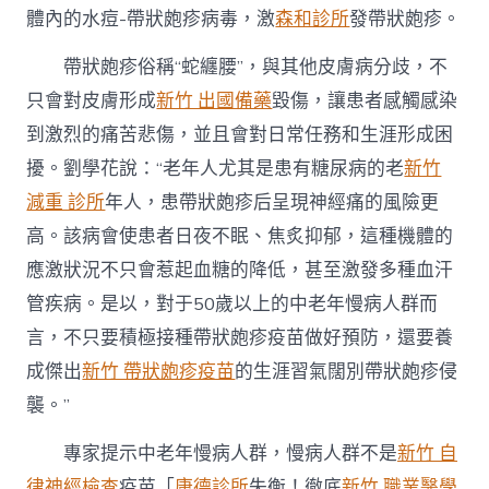
體內的水痘-帶狀皰疹病毒，激
森和診所
發帶狀皰疹。
帶狀皰疹俗稱“蛇纏腰”，與其他皮膚病分歧，不
只會對皮膚形成
新竹 出國備藥
毀傷，讓患者感觸感染
到激烈的痛苦悲傷，並且會對日常任務和生涯形成困
擾。劉學花說：“老年人尤其是患有糖尿病的老
新竹
減重 診所
年人，患帶狀皰疹后呈現神經痛的風險更
高。該病會使患者日夜不眠、焦炙抑郁，這種機體的
應激狀況不只會惹起血糖的降低，甚至激發多種血汗
管疾病。是以，對于50歲以上的中老年慢病人群而
言，不只要積極接種帶狀皰疹疫苗做好預防，還要養
成傑出
新竹 帶狀皰疹疫苗
的生涯習氣闊別帶狀皰疹侵
襲。”
專家提示中老年慢病人群，慢病人群不是
新竹 自
律神經檢查
疫苗「
康德診所
失衡！徹底
新竹 職業醫學