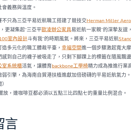
社會義務與溫度。
賽不只為三亞平易近航職工搭建了競技交
Herman Miller Aer
，更凝集起“三亞平
歐凌辦公家具
易近航一家親”的深摯友誼
100室內設計
斗有我”的時期風氣。將來，三亞平易近航
Sta
打造多元化的職工體裁平臺，
幸福空間
進一個步驟激起寬大
們感到自己的襪子被吸走了，只剩下腳踝上的標籤在隨風飄
公室系統櫃
活氣，讓體育
backbone工學椅
精力成為推進行業
微弱引擎，為海南自貿港扶植進獻加倍磅礴的平易近航氣力
聞）
擺放，連咖啡豆都必須以五點三比四點七的重量比例混合。
留言