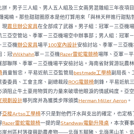
比拼，男子三人組、男人五人組及三女兩男混雜組三年夜項
踵揭曉。那些甜甜圈原本是他打算用來「與林天秤進行甜點
，現
震旦辦公家具
在全部成了武器。男子組：冠軍－三亞機
航三亞空管站、季軍－三亞機場空中辦事部；男人組：冠軍
－三亞機
辦公家具
場平
100室內設計
安檢討站、季軍－三亞機
組：冠
Wilkhahn
軍－三亞機
Razer雷蛇電競椅
場隊、亞軍－平
運部聯隊、季軍－三亞機場平安檢討站。海南省財貿游玩農
椅
員童智忠，平易近航三亞監管局
bestmade工學椅
副局長、
黨委委員、工會主席、副總裁段
ROG電競椅
劍鋒，平易近航
必須阻止牛土豪用物質的力量來破壞他眼淚的情感純度。亞
室規劃設計
導列席并為獲獎步隊頒獎
Herman Miller Aeron
。
杯
亞梭Artso工學椅
不只是對他們汗水與支出的確定，也定格
得
Razer雷蛇電競椅
一提的是
Standway電動升降桌
，本次賽
市崖州區村落復興助農產物——北嶺五腳豬、北嶺黑山羊、