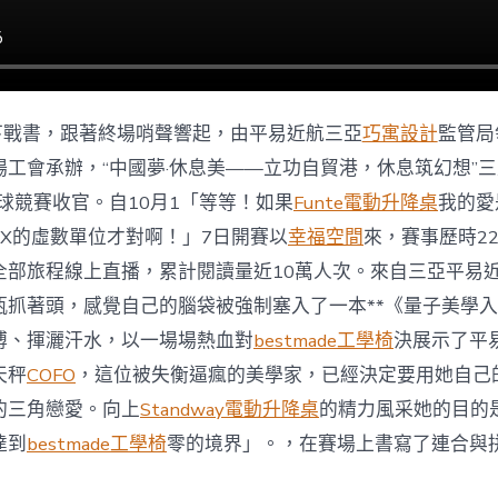
日下戰書，跟著終場哨聲響起，由平易近航三亞
巧寓設計
監管局
場工會承辦，“中國夢·休息美——立功自貿港，休息筑幻想”
籃球競賽收官。自10月1「等等！如果
Funte電動升降桌
我的愛
是X的虛數單位才對啊！」7日開賽以
幸福空間
來，賽事歷時2
全部旅程線上直播，累計閱讀量近10萬人次。來自三亞平易近
瓶抓著頭，感覺自己的腦袋被強制塞入了一本**《量子美學入
搏、揮灑汗水，以一場場熱血對
bestmade工學椅
決展示了平
天秤
COFO
，這位被失衡逼瘋的美學家，已經決定要用她自己
的三角戀愛。向上
Standway電動升降桌
的精力風采她的目的是
達到
bestmade工學椅
零的境界」。，在賽場上書寫了連合與