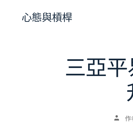
跳
至
心態與槓桿
主
要
內
容
三亞平
文
作
章
作