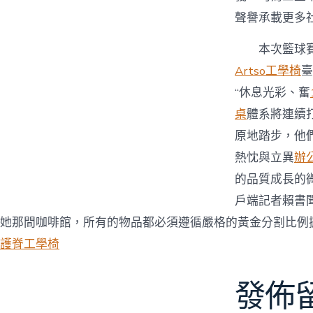
聲譽承載更多
本次籃球
Artso工學椅
臺
“休息光彩、奮
桌
體系將連續
原地踏步，他
熱忱與立異
辦
的品質成長的
戶端記者賴書
她那間咖啡館，所有的物品都必須遵循嚴格的黃金分割比例
護脊工學椅
發佈