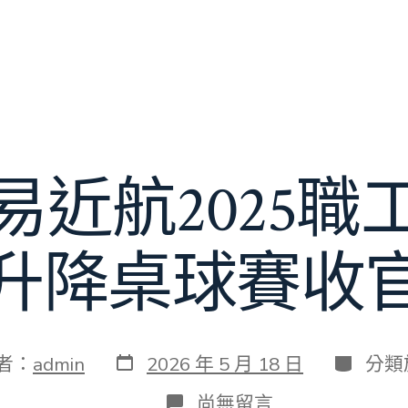
易近航2025職
升降桌球賽收
發
分
者：
admin
2026 年 5 月 18 日
分類
表
類
日
在
尚無留言