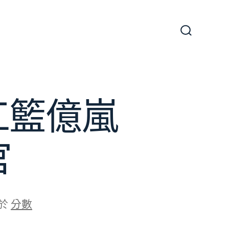
搜
尋
切
換
開
關
工籃億嵐
官
於
分數