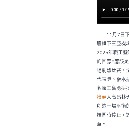
11月7
股旗下三亞機
2025年職工
的回應Y應該
場劇烈比賽，
代表隊、張水
名職工奮勇拼
推薦
人高昂林
創造一場平衡
端同時停止，
章。