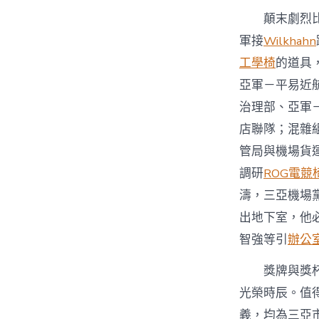
顛末劇烈
軍接
Wilkhahn
工學椅
的道具
亞軍－平易近
治理部、亞軍
店聯隊；混雜
管局與機場貨
調研
ROG電競
濤，三亞機場
出地下室，他
智強等引
辦公
獎牌與獎
光榮時辰。值
義，均為三亞