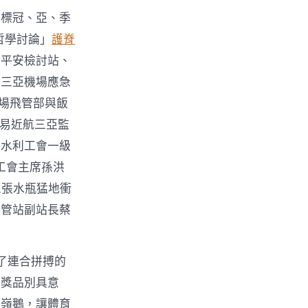
目標冠、亞、季
哲學討論」
護脊
場平安檢討站、
－三亞機場應急
場飛管部與飯
易近航三亞監
林水利工會一級
工會主席孫洪
三張水瓶猛地衝
空管站副站長蔡
了連合拼搏的
事獎品別具意
北嶺鵝，讓體育