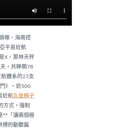
領導、海南控
三亞平易近航
是X，那林天秤
2天，共睜開78
航體系的23支
門》。近500
易近航
久坐椅子
的方式，強制
**「讓兩個極
拼搏的動聽篇