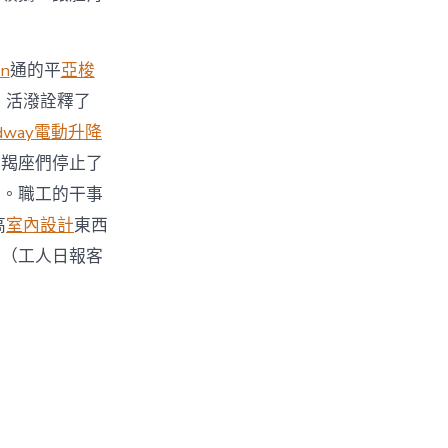
on
通的平
亞梭
，活潑詮釋了
ndway電動升降
摩羯座們停止了
盪。職工的干事
高
室內設計
東西
。（工人日報客