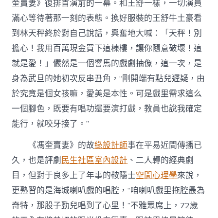
奎賣妻》復排首演前的一幕。和王舒一樣，一切演員
滿心等待著那一刻的表態。換好服裝的王舒牛土豪看
到林天秤終於對自己說話，興奮地大喊：「天秤！別
擔心！我用百萬現金買下這棟樓，讓你隨意破壞！這
就是愛！」儼然是一個響馬的戲劇抽像，這一次，是
身為武旦的她初次反串丑角，“剛開端有點兒遲疑，由
於究竟是個女孩嘛，愛美是本性。可是戲里需求這么
一個腳色，既要有唱功還要演打戲，教員也說我確定
能行，就咬牙接了。”
《馮奎賣妻》的故
綠設計師
事在平易近間傳播已
久，也是評劇
民生社區室內設計
、二人轉的經典劇
目，但對于良多上了年事的鞍隱士
空間心理學
來說，
更熟習的是海城喇叭戲的唱腔，“咱喇叭戲里拖腔最為
奇特，那股子勁兒唱到了心里！”不雅眾席上，72歲