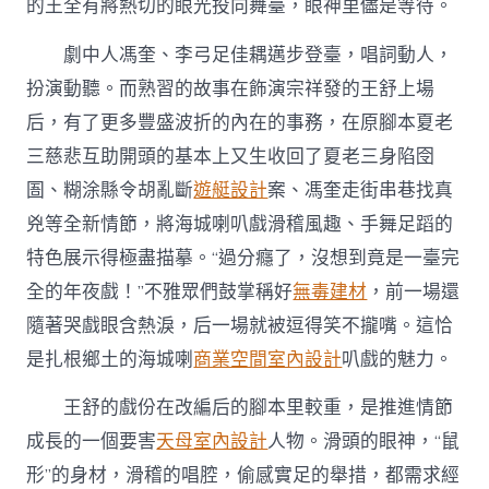
的王全有將熱切的眼光投向舞臺，眼神里儘是等待。
劇中人馮奎、李弓足佳耦邁步登臺，唱詞動人，
扮演動聽。而熟習的故事在飾演宗祥發的王舒上場
后，有了更多豐盛波折的內在的事務，在原腳本夏老
三慈悲互助開頭的基本上又生收回了夏老三身陷囹
圄、糊涂縣令胡亂斷
遊艇設計
案、馮奎走街串巷找真
兇等全新情節，將海城喇叭戲滑稽風趣、手舞足蹈的
特色展示得極盡描摹。“過分癮了，沒想到竟是一臺完
全的年夜戲！”不雅眾們鼓掌稱好
無毒建材
，前一場還
隨著哭戲眼含熱淚，后一場就被逗得笑不攏嘴。這恰
是扎根鄉土的海城喇
商業空間室內設計
叭戲的魅力。
王舒的戲份在改編后的腳本里較重，是推進情節
成長的一個要害
天母室內設計
人物。滑頭的眼神，“鼠
形”的身材，滑稽的唱腔，偷感實足的舉措，都需求經