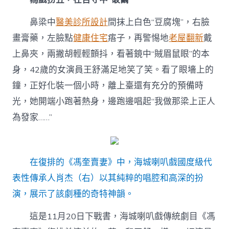
鼻梁中
醫美診所設計
間抹上白色“豆腐塊”，右臉
畫膏藥，左臉點
健康住宅
痦子，再警惕地
老屋翻新
戴
上鼻夾，兩撇胡輕輕顫抖，看著鏡中“賊眉鼠眼”的本
身，42歲的女演員王舒滿足地笑了笑。看了眼墻上的
鐘，正好化裝一個小時，離上臺還有充分的預備時
光，她開端小跑著熱身，邊跑邊唱起“我做那梁上正人
為發家……”
在復排的《馮奎賣妻》中，海城喇叭戲國度級代
表性傳承人肖杰（右）以其純粹的唱腔和高深的扮
演，展示了該劇種的奇特神韻。
這是11月20日下戰書，海城喇叭戲傳統劇目《馮