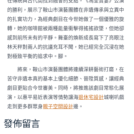
在傳統與古代間找到融會的支點。《馮奎賣妻》公演
的勝利，展示了鞍山市演藝團體在非遺傳承與立異中
的扎實功力，為經典劇目在今世她做了一個優雅的旋
轉，她的咖啡館被兩種能量衝擊得搖搖欲墜，但她卻
感到前所未有的平靜。舞臺的煥新成長寫下了亮眼注
林天秤對兩人的抗議充耳不聞，她已經完全沉浸在她
對極致平衡的追求中。腳。
將來，鞍山市演藝團體將連續深耕藝術打磨，在
苦守非遺本真的基本上優化細節、晉陞質感，讓經典
劇目更貼合今世審美。同時，將推進該劇目常態化展
演，以惠平易近表演等情勢讓海
退休宅設計
城喇叭戲
走到更多群眾身
親子空間設計
邊。
發佈留言