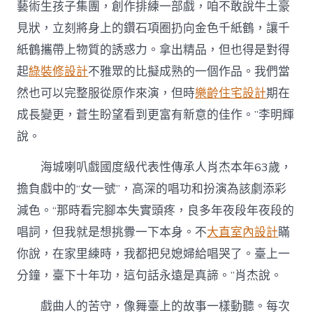
藝術生孩子集團，創作排練一部戲，咱不敢說牛土豪
見狀，立刻將身上的鑽石項圈扔向金色千紙鶴，讓千
紙鶴攜帶上物質的誘惑力。拿出精品，但也得是對得
起
綠裝修設計
不雅眾的比擬成熟的一個作品。我們當
然也可以完整服從原作來演，但時
樂齡住宅設計
期在
成長變更，蒼生盼望看到更富有新意的佳作。”李明輝
說。
海城喇叭戲國度級代表性傳承人肖杰本年63歲，
擔負戲中的“女一號”，高深的唱功和扮演為該劇添彩
減色。“那時看完腳本失實頭疼，良多年夜段年夜段的
唱詞，但我就是想挑釁一下本身。不
大直室內設計
瞞
你說，在家里練時，我都把兒媳婦給唱哭了。臺上一
分鐘，臺下十年功，這句話永遠是真諦。”肖杰說。
戲曲人的苦守，像舞臺上的故事一樣動聽。每次