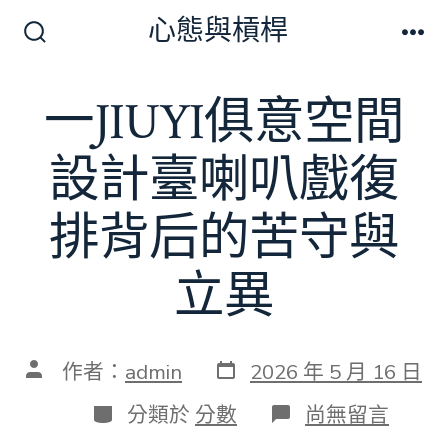
跳
心態與槓桿
至
搜
選
尋
單
主
切
一JIUYI俱意空間
要
換
開
內
關
設計臺喇叭戲復
容
排背后的苦守與
立異
發
文
作者：
admin
2026 年 5 月 16 日
表
章
日
作
分
在
分類於
分數
尚無留言
期
者
類
〈一