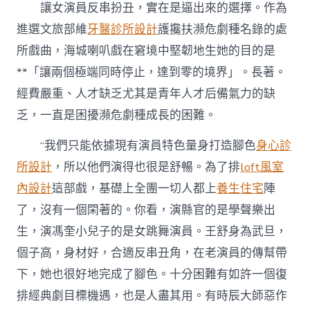
讓女演員反串扮丑，實在是逼出來的選擇。作為
進選文旅部維
牙醫診所設計
護攙扶瀕危劇種名錄的處
所戲曲，海城喇叭戲在窘境中堅韌地生她的目的是
**「讓兩個極端同時停止，達到零的境界」。長著。
經費嚴重、人才缺乏尤其是青年人才后備氣力的缺
乏，一直是困擾瀕危劇種成長的困難。
“我們只能依據現有演員特色量身打造腳色
身心診
所設計
，所以他們演得也很是舒暢。為了排
loft風室
內設計
這部戲，基礎上全團一切人都上
養生住宅
陣
了，沒有一個閑著的。你看，演縣官的是學聲樂出
生，演馮奎小兒子的是女跳舞演員。王舒身為武旦，
個子高，身材好，合適反串丑角，在老演員的傳幫帶
下，她也很好地完成了腳色。十分困難有如許一個復
排經典劇目標機遇，也是人盡其用。有時辰大師惡作