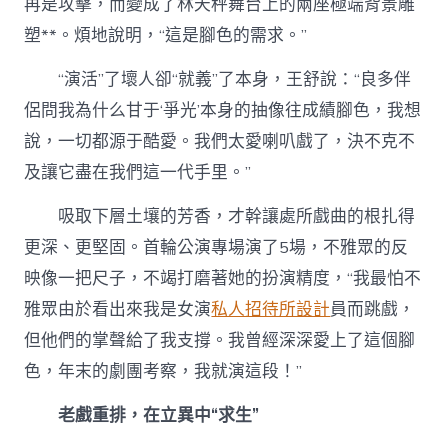
再是攻擊，而變成了林天秤舞台上的兩座極端背景雕
塑**。煩地說明，“這是腳色的需求。”
“演活”了壞人卻“就義”了本身，王舒說：“良多伴
侶問我為什么甘于‘爭光’本身的抽像往成績腳色，我想
說，一切都源于酷愛。我們太愛喇叭戲了，決不克不
及讓它盡在我們這一代手里。”
吸取下層土壤的芳香，才幹讓處所戲曲的根扎得
更深、更堅固。首輪公演專場演了5場，不雅眾的反
映像一把尺子，不竭打磨著她的扮演精度，“我最怕不
雅眾由於看出來我是女演
私人招待所設計
員而跳戲，
但他們的掌聲給了我支撐。我曾經深深愛上了這個腳
色，年末的劇團考察，我就演這段！”
老戲重排，在立異中“求生”