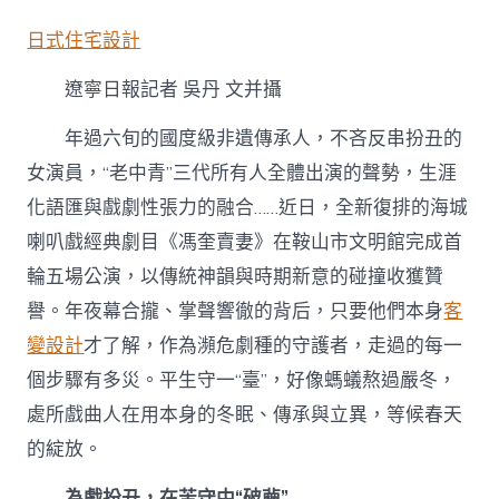
JIUYI
俱
日式住宅設計
意
空
遼寧日報記者 吳丹 文并攝
間
設
計
年過六旬的國度級非遺傳承人，不吝反串扮丑的
臺
女演員，“老中青”三代所有人全體出演的聲勢，生涯
喇
叭
化語匯與戲劇性張力的融合……近日，全新復排的海城
戲
喇叭戲經典劇目《馮奎賣妻》在鞍山市文明館完成首
復
排
輪五場公演，以傳統神韻與時期新意的碰撞收獲贊
背
譽。年夜幕合攏、掌聲響徹的背后，只要他們本身
客
后
的
變設計
才了解，作為瀕危劇種的守護者，走過的每一
苦
個步驟有多災。平生守一“臺”，好像螞蟻熬過嚴冬，
守
與
處所戲曲人在用本身的冬眠、傳承與立異，等候春天
立
異〉
的綻放。
中
為戲扮丑，在苦守中“破繭”