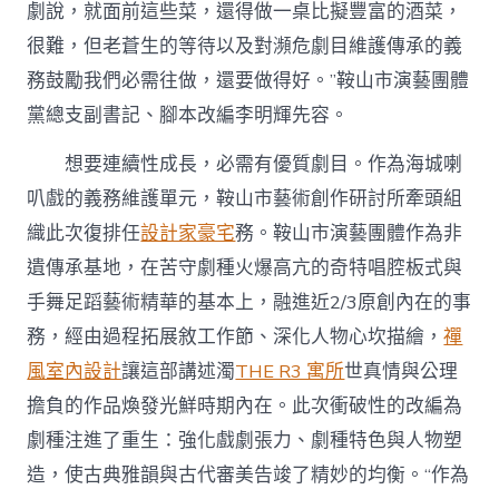
劇說，就面前這些菜，還得做一桌比擬豐富的酒菜，
很難，但老蒼生的等待以及對瀕危劇目維護傳承的義
務鼓勵我們必需往做，還要做得好。”鞍山市演藝團體
黨總支副書記、腳本改編李明輝先容。
想要連續性成長，必需有優質劇目。作為海城喇
叭戲的義務維護單元，鞍山市藝術創作研討所牽頭組
織此次復排任
設計家豪宅
務。鞍山市演藝團體作為非
遺傳承基地，在苦守劇種火爆高亢的奇特唱腔板式與
手舞足蹈藝術精華的基本上，融進近2/3原創內在的事
務，經由過程拓展敘工作節、深化人物心坎描繪，
禪
風室內設計
讓這部講述濁
THE R3 寓所
世真情與公理
擔負的作品煥發光鮮時期內在。此次衝破性的改編為
劇種注進了重生：強化戲劇張力、劇種特色與人物塑
造，使古典雅韻與古代審美告竣了精妙的均衡。“作為