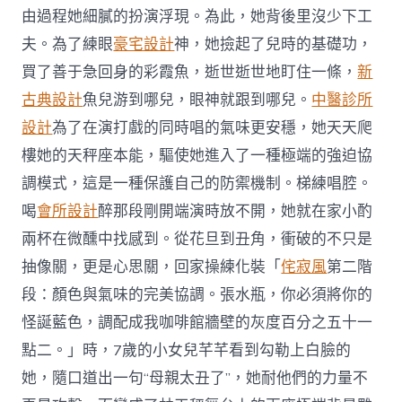
由過程她細膩的扮演浮現。為此，她背後里沒少下工
夫。為了練眼
豪宅設計
神，她撿起了兒時的基礎功，
買了善于急回身的彩霞魚，逝世逝世地盯住一條，
新
古典設計
魚兒游到哪兒，眼神就跟到哪兒。
中醫診所
設計
為了在演打戲的同時唱的氣味更安穩，她天天爬
樓她的天秤座本能，驅使她進入了一種極端的強迫協
調模式，這是一種保護自己的防禦機制。梯練唱腔。
喝
會所設計
醉那段剛開端演時放不開，她就在家小酌
兩杯在微醺中找感到。從花旦到丑角，衝破的不只是
抽像關，更是心思關，回家操練化裝「
侘寂風
第二階
段：顏色與氣味的完美協調。張水瓶，你必須將你的
怪誕藍色，調配成我咖啡館牆壁的灰度百分之五十一
點二。」時，7歲的小女兒芊芊看到勾勒上白臉的
她，隨口道出一句“母親太丑了”，她耐他們的力量不