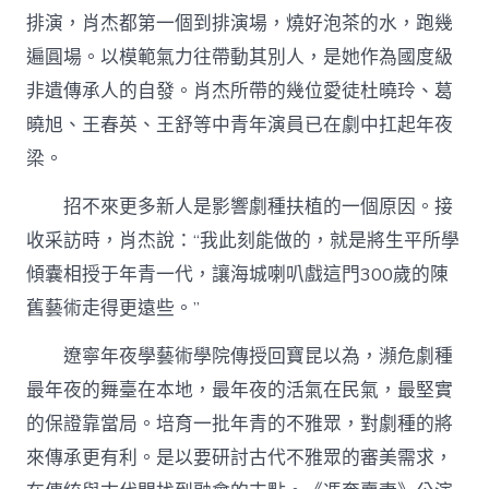
排演，肖杰都第一個到排演場，燒好泡茶的水，跑幾
遍圓場。以模範氣力往帶動其別人，是她作為國度級
非遺傳承人的自發。肖杰所帶的幾位愛徒杜曉玲、葛
曉旭、王春英、王舒等中青年演員已在劇中扛起年夜
梁。
招不來更多新人是影響劇種扶植的一個原因。接
收采訪時，肖杰說：“我此刻能做的，就是將生平所學
傾囊相授于年青一代，讓海城喇叭戲這門300歲的陳
舊藝術走得更遠些。”
遼寧年夜學藝術學院傳授回寶昆以為，瀕危劇種
最年夜的舞臺在本地，最年夜的活氣在民氣，最堅實
的保證靠當局。培育一批年青的不雅眾，對劇種的將
來傳承更有利。是以要研討古代不雅眾的審美需求，