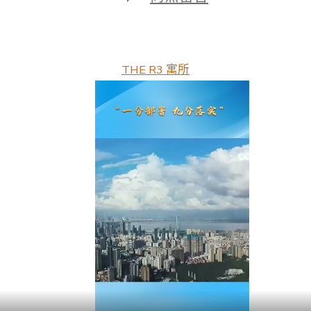
期
〈一
習
話
·
國
THE R3 寓所
民
之
心
丨
“一
分
安
排，
JIUYI
俱
意
翻
修
設
計
九
分