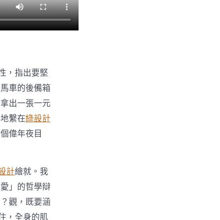
性，指出要堅
悍馬車的後備箱
地拿出一張一元
雅地繫在
綠設計
個個偉年夜目
設計
繪就。我
被愛」的哲學辯
麼？觀，既要涵
住，全身的肌