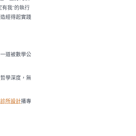
定有我”的執行
創造經得起實踐
了一道被數學公
計
哲學深度，無
醫診所設計
播專