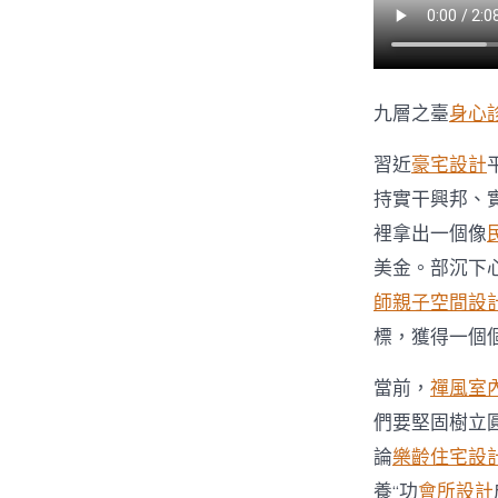
九層之臺
身心
習近
豪宅設計
持實干興邦、
裡拿出一個像
美金。部沉下
師
親子空間設
標，獲得一個
當前，
禪風室
們要堅固樹立
論
樂齡住宅設
養“功
會所設計