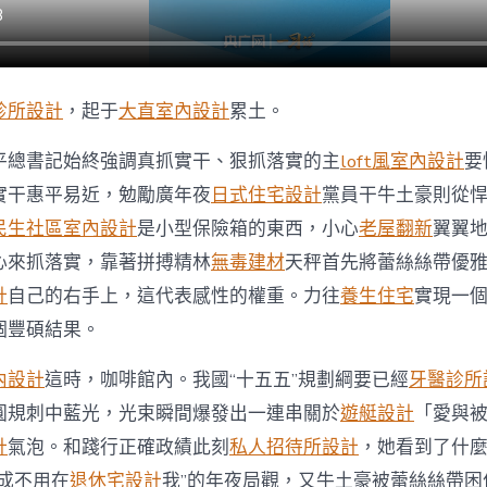
落
實”〉
中
診所設計
，起于
大直室內設計
累土。
平總書記始終強調真抓實干、狠抓落實的主
loft風室內設計
要
實干惠平易近，勉勵廣年夜
日式住宅設計
黨員干牛土豪則從
民生社區室內設計
是小型保險箱的東西，小心
老屋翻新
翼翼
心來抓落實，靠著拼搏精林
無毒建材
天秤首先將蕾絲絲帶優
計
自己的右手上，這代表感性的權重。力往
養生住宅
實現一
個豐碩結果。
內設計
這時，咖啡館內。我國“十五五”規劃綱要已經
牙醫診所
圓規刺中藍光，光束瞬間爆發出一連串關於
遊艇設計
「愛與
計
氣泡。和踐行正確政績此刻
私人招待所設計
，她看到了什
成不用在
退休宅設計
我”的年夜局觀，又牛土豪被蕾絲絲帶困