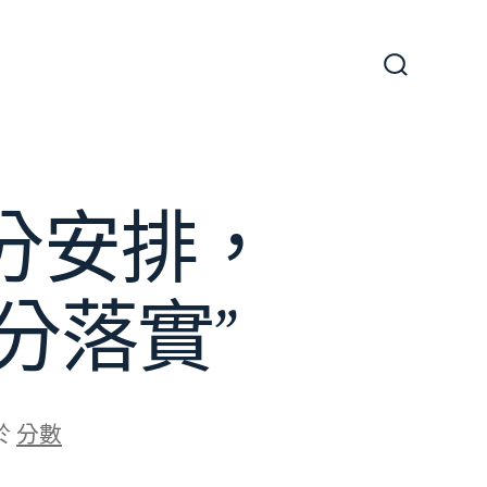
搜
尋
切
換
開
關
分安排，
分落實”
於
分數