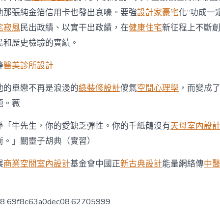
他那張純金箔信用卡也發出哀嚎。要強
設計家豪宅
化“功成一
侘寂風
民出政績、以實干出政績，在
健康住宅
新征程上不斷
民和歷史檢驗的實績。
鋒
醫美診所設計
他的單戀不再是浪漫的
綠裝修設計
傻氣
空間心理學
，而變成
題。薇
凈「牛先生，你的愛缺乏彈性。你的千紙鶴沒有
天母室內設
衡。」關靈子胡典（實習）
展
商業空間室內設計
基金會中國正
新古典設計
能量網絡傳
中
ow8 69f8c63a0dec08.62705999