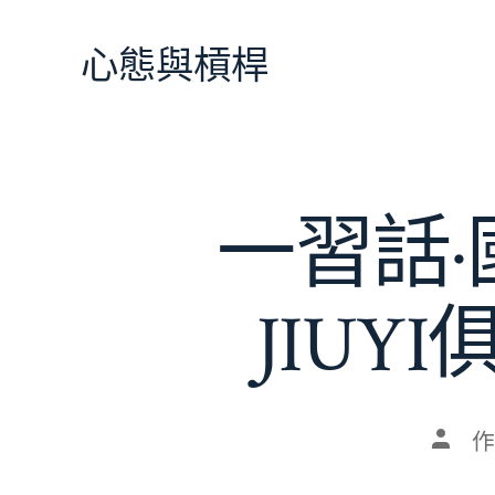
跳
至
心態與槓桿
主
要
內
容
一習話
JIU
文
作
章
作