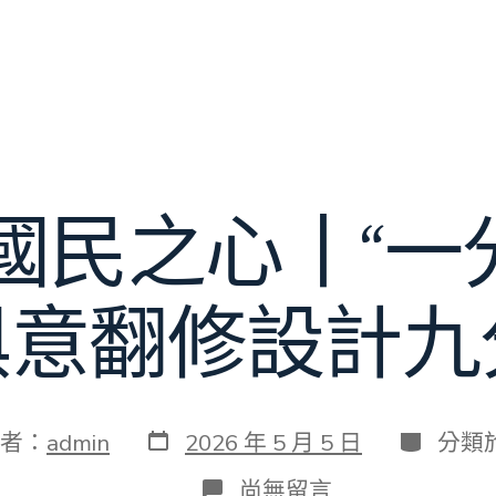
·國民之心丨“一
YI俱意翻修設計九
發
分
者：
admin
2026 年 5 月 5 日
分類
表
類
日
在
尚無留言