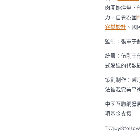
肉開始痙攣，
力，自覺為國
客變設計
、國
監制：張軍于
統籌：伍剛王
式逼迫的代數
策劃制作：趙
法被我完美平
中國互聯網發
項基金支撐
TC:jiuyi9foll