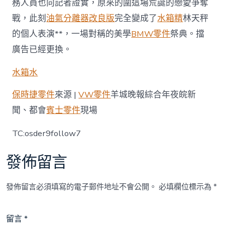
務人員也向記者證實，原來的圍這場荒誕的戀愛爭奪
戰，此刻
油氣分離器改良版
完全變成了
水箱精
林天秤
的個人表演**，一場對稱的美學
BMW零件
祭典。擋
廣告已經更換。
水箱水
保時捷零件
來源 |
VW零件
羊城晚報綜合年夜皖新
聞、都會
賓士零件
現場
TC:osder9follow7
發佈留言
發佈留言必須填寫的電子郵件地址不會公開。
必填欄位標示為
*
留言
*