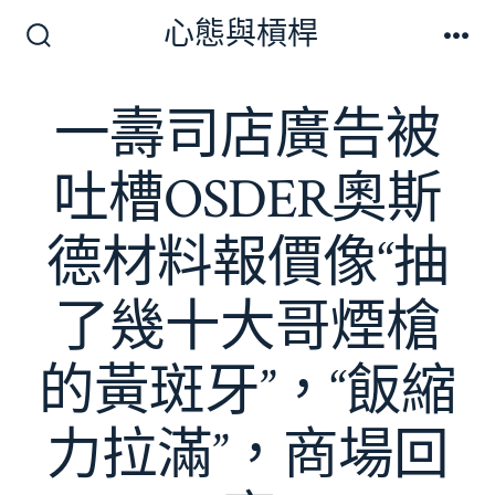
跳
心態與槓桿
至
搜
選
尋
單
主
切
一壽司店廣告被
要
換
開
內
關
吐槽OSDER奧斯
容
德材料報價像“抽
了幾十大哥煙槍
的黃斑牙”，“飯縮
力拉滿”，商場回