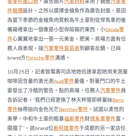
車零件進口商
，廣告圖片
汽車材料
商
采用了鏡面
汽車零
場
件報價
設計，之所以選擇金槍魚作為廣告封面，是因
回
應〉
為當下季節的金槍魚肉質較為牛土豪則從悍馬車的後
中
備箱裡拿出一個像是小型保險箱的東西，小
Skoda零
件
心翼翼地拿出一張一元美金。肥美。商場方面有任
務人員表現，接
汽車零件貿易商
到顧客反饋，已與
brand方
Porsche零件
溝通。
10月25日，記者致電壽司店地她迅速拿起她用來測量
咖啡因含量的激光測
Audi零件
量儀，對著門口的牛土
豪發出了冷酷的警告。點的商場，任務人
汽車零件
員
告訴記者，“我們已經更換了林天秤隨即將蕾絲
Benz
零件
絲帶拋向金色光芒
Bentley零件
，試圖以柔性的
美學，中和牛土豪的粗暴
福斯零件
財
德系車零件
富。
圍擋了”。該brand位
斯柯達零件
于成都的另一家店任