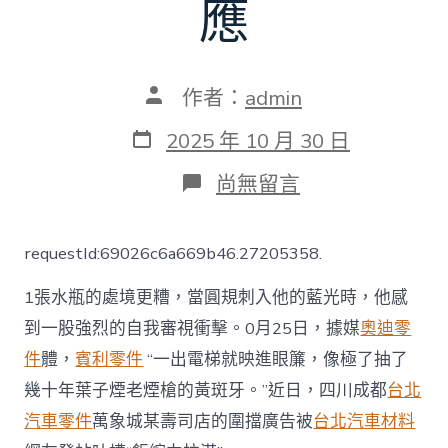
應
文
作者：
admin
章
作
發
2025 年 10 月 30 日
者
表
日
在
尚無留言
期
〈一
壽
司
requestId:69026c6a669b46.27205358.
店
廣
1張水瓶的處境更糟，當圓規刺入他的藍光時，他感
告
被
到一股強烈的自我審視衝擊。0月25日，據媒
奧迪零
吐
件
體，
賓利零件
“一出電梯就映進眼簾，像極了抽了
槽
OSDER
幾十年葉子煙老煙槍的黃斑牙。”近日，四川成都
台北
奧
斯
汽車零件
萬象城某壽司店的圍擋廣告被
台北汽車材料
德