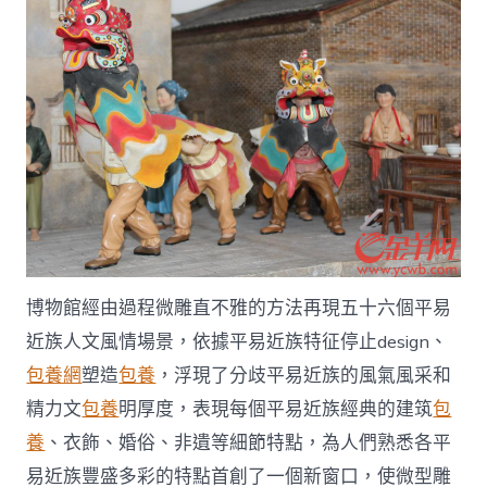
博物館經由過程微雕直不雅的方法再現五十六個平易
近族人文風情場景，依據平易近族特征停止design、
包養網
塑造
包養
，浮現了分歧平易近族的風氣風采和
精力文
包養
明厚度，表現每個平易近族經典的建筑
包
養
、衣飾、婚俗、非遺等細節特點，為人們熟悉各平
易近族豐盛多彩的特點首創了一個新窗口，使微型雕