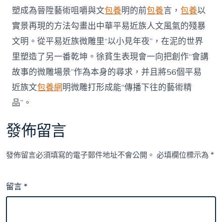
塑成為晉陞藝術咀嚼與文
包養
明的前
包養
言，
包養
以
實景再現的方法勾畫出中華平易近族人文風氣的殘暴
文明。從平易近族微雕里“以小見年夜”，在泥的世界
里塑造了另一番乾坤。徐貧生表現會一向把創作“會講
故事的微雕場景”作為本身的尋求，并且將56個平易
近族文
包養網
明微雕打形成能“傳播下往的藝術精
品”。
發佈留言
發佈留言必須填寫的電子郵件地址不會公開。
必填欄位標示為
*
留言
*