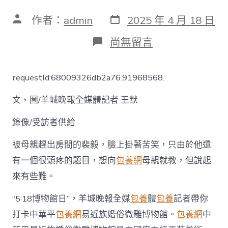
發
文
作者：
admin
2025 年 4 月 18 日
表
章
日
作
在
尚無留言
期
者
〈【視
頻】
微
requestId:68009326db2a76.91968568.
景
觀
文、圖/羊城晚報全媒體記者 王默
里
賞
中
錄像/受訪者供給
華
平
被母親趕出房間的裴毅，臉上掛著苦笑，只由於他還
易
有一個很頭疼的題目，想向
包養網
母親就教，但說起
近
族
來有些難。
婚
慶
“5·18博物館日”，羊城晚報全媒
包養
體
包養
記者帶你
習
俗！
打卡中華平
包養網
易近族婚俗微雕博物館。
包養網
中
打