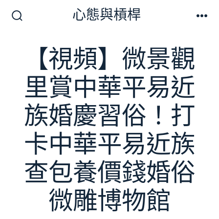
跳
心態與槓桿
至
搜
選
尋
單
主
切
【視頻】微景觀
要
換
開
內
關
里賞中華平易近
容
族婚慶習俗！打
卡中華平易近族
查包養價錢婚俗
微雕博物館