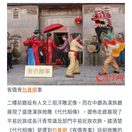
客僑喪
包養網
事
二樓前廳設有人文三祖浮雕泥像。而在中廳為漢族廳
展現了盛唐漢族微雕《代代相傳》，擺佈走廊展現了
平易近族成長汗青常識及部門平易近族衣飾。據清楚
《代代相傳》是遭到
包養網
《客僑喪事》這組微雕的