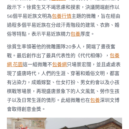
啟示下，徐貧生又不竭思慮和摸索，決議開端創作以
56個平易近族文明為
包養行情
主題的微雕，旨在經由
過程多個平易近族在分歧汗青階段的建筑、衣飾、婚
俗等特點，表示平易近族精力
包養
厚度。
徐貧生率領著他的微雕團隊20多人，開端了晝夜奮
戰。最后創作出了最具代表性的《代代相傳》，
包養
網 花園
這一組微雕不
包養網
只場景宏闊，並且處處表
現了盛唐時代，人們的生涯、穿著和婚俗文明，都富
有沾染力，成婚嫁娶、仕女打扮、男女約會以及小孩
棋戰等場景，再現盛唐景象下的人文風氣、勞作生孩
子以及日常生涯的情形。此組微雕也在
包養
深圳文博
會取得創意金獎。