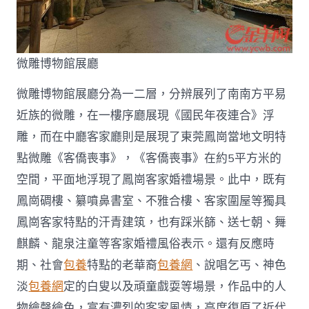
微雕博物館展廳
微雕博物館展廳分為一二層，分辨展列了南南方平易
近族的微雕，在一樓序廳展現《國民年夜連合》浮
雕，而在中廳客家廳則是展現了東莞鳳崗當地文明特
點微雕《客僑喪事》，《客僑喪事》在約5平方米的
空間，平面地浮現了鳳崗客家婚禮場景。此中，既有
鳳崗碉樓、纂噴鼻書室、不雅合樓、客家圍屋等獨具
鳳崗客家特點的汗青建筑，也有踩米篩、送七朝、舞
麒麟、龍泉注童等客家婚禮風俗表示。還有反應時
期、社會
包養
特點的老華裔
包養網
、說唱乞丐、神色
淡
包養網
定的白叟以及頑童戲耍等場景，作品中的人
物繪聲繪色，富有濃烈的客家風情，高度復原了近代