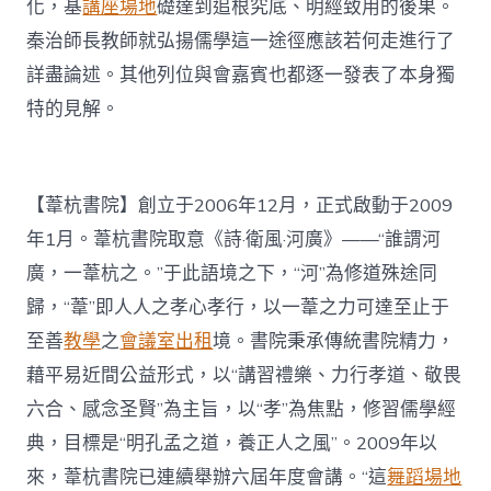
化，基
講座場地
礎達到追根究底、明經致用的後果。
秦治師長教師就弘揚儒學這一途徑應該若何走進行了
詳盡論述。其他列位與會嘉賓也都逐一發表了本身獨
特的見解。
【葦杭書院】創立于2006年12月，正式啟動于2009
年1月。葦杭書院取意《詩·衛風·河廣》——“誰謂河
廣，一葦杭之。”于此語境之下，“河”為修道殊途同
歸，“葦”即人人之孝心孝行，以一葦之力可達至止于
至善
教學
之
會議室出租
境。書院秉承傳統書院精力，
藉平易近間公益形式，以“講習禮樂、力行孝道、敬畏
六合、感念圣賢”為主旨，以“孝”為焦點，修習儒學經
典，目標是“明孔孟之道，養正人之風”。2009年以
來，葦杭書院已連續舉辦六屆年度會講。“這
舞蹈場地