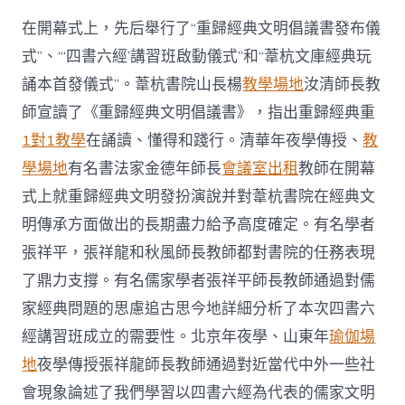
在開幕式上，先后舉行了“重歸經典文明倡議書發布儀
式”、“‘四書六經’講習班啟動儀式”和“葦杭文庫經典玩
誦本首發儀式”。葦杭書院山長楊
教學場地
汝清師長教
師宣讀了《重歸經典文明倡議書》，指出重歸經典重
1對1教學
在誦讀、懂得和踐行。清華年夜學傳授、
教
學場地
有名書法家金德年師長
會議室出租
教師在開幕
式上就重歸經典文明發扮演說并對葦杭書院在經典文
明傳承方面做出的長期盡力給予高度確定。有名學者
張祥平，張祥龍和秋風師長教師都對書院的任務表現
了鼎力支撐。有名儒家學者張祥平師長教師通過對儒
家經典問題的思慮追古思今地詳細分析了本次四書六
經講習班成立的需要性。北京年夜學、山東年
瑜伽場
地
夜學傳授張祥龍師長教師通過對近當代中外一些社
會現象論述了我們學習以四書六經為代表的儒家文明