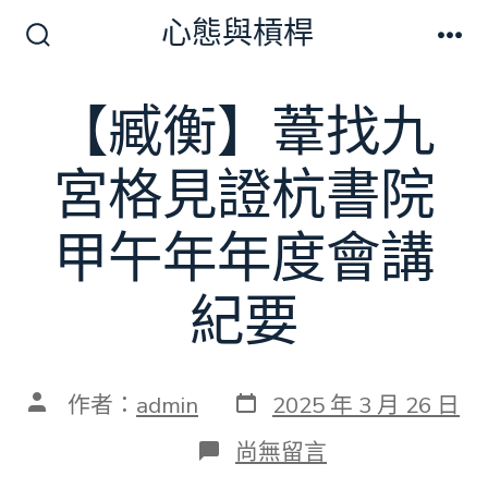
跳
心態與槓桿
至
搜
選
尋
單
主
切
【臧衡】葦找九
要
換
開
內
關
宮格見證杭書院
容
甲午年年度會講
紀要
發
文
作者：
admin
2025 年 3 月 26 日
表
章
日
作
在
尚無留言
期
者
〈【臧