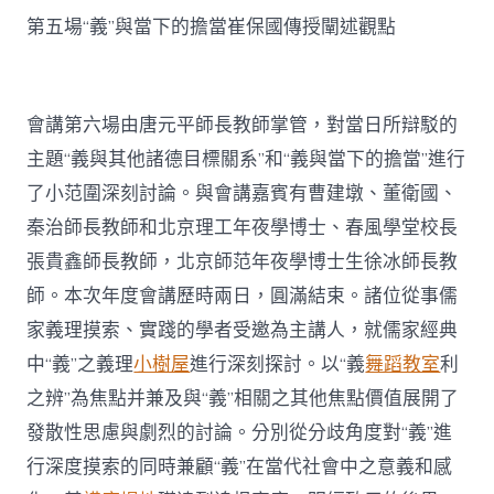
第五場“義”與當下的擔當崔保國傳授闡述觀點
會講第六場由唐元平師長教師掌管，對當日所辯駁的
主題“義與其他諸德目標關系”和“義與當下的擔當”進行
了小范圍深刻討論。與會講嘉賓有曹建墩、董衛國、
秦治師長教師和北京理工年夜學博士、春風學堂校長
張貴鑫師長教師，北京師范年夜學博士生徐冰師長教
師。本次年度會講歷時兩日，圓滿結束。諸位從事儒
家義理摸索、實踐的學者受邀為主講人，就儒家經典
中“義”之義理
小樹屋
進行深刻探討。以“義
舞蹈教室
利
之辨”為焦點并兼及與“義”相關之其他焦點價值展開了
發散性思慮與劇烈的討論。分別從分歧角度對“義”進
行深度摸索的同時兼顧“義”在當代社會中之意義和感