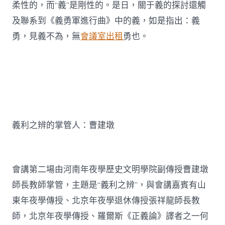
柔性的，而“義”是剛性的。是日，關于義的探討還觸
及聯系到《義勇軍進行曲》中的義，如是指出：義
勇，見義不為，無
會議室出租
勇也。
義利之辨的掌管人：曹建墩
會講第二場由河南年夜學歷史文明學院副傳授曹建墩
師長教師掌管，主題是“義利之辨”，與會講嘉賓有山
東年夜學傳授、北京年夜學退休傳授張祥龍師長教
師，北京年夜學傳授、羅爾斯《正義論》譯者之一何