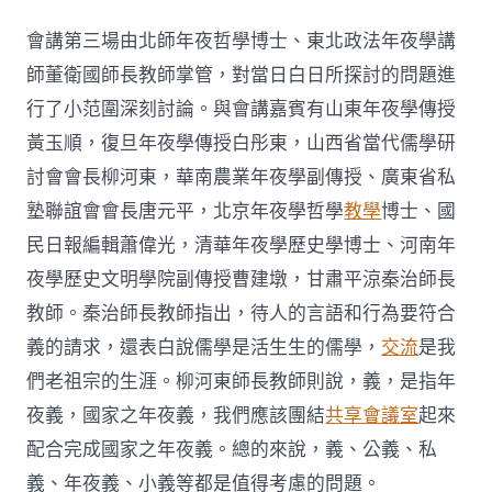
會講第三場由北師年夜哲學博士、東北政法年夜學講
師董衛國師長教師掌管，對當日白日所探討的問題進
行了小范圍深刻討論。與會講嘉賓有山東年夜學傳授
黃玉順，復旦年夜學傳授白彤東，山西省當代儒學研
討會會長柳河東，華南農業年夜學副傳授、廣東省私
塾聯誼會會長唐元平，北京年夜學哲學
教學
博士、國
民日報編輯蕭偉光，清華年夜學歷史學博士、河南年
夜學歷史文明學院副傳授曹建墩，甘肅平涼秦治師長
教師。秦治師長教師指出，待人的言語和行為要符合
義的請求，還表白說儒學是活生生的儒學，
交流
是我
們老祖宗的生涯。柳河東師長教師則說，義，是指年
夜義，國家之年夜義，我們應該團結
共享會議室
起來
配合完成國家之年夜義。總的來說，義、公義、私
義、年夜義、小義等都是值得考慮的問題。