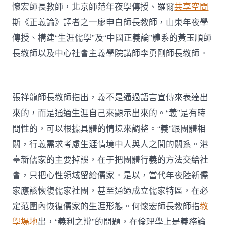
懷宏師長教師，北京師范年夜學傳授、羅爾
共享空間
斯《正義論》譯者之一廖申白師長教師，山東年夜學
傳授、構建“生涯儒學”及“中國正義論”體系的黃玉順師
長教師以及中心社會主義學院講師李勇剛師長教師。
張祥龍師長教師指出，義不是通過語言宣傳來表達出
來的，而是通過生涯自己來顯示出來的。“義”是有時
間性的，可以根據具體的情境來調整。“義”跟團體相
關，行義需求考慮生涯情境中人與人之間的關系。港
臺新儒家的主要掉誤，在于把團體行義的方法交給社
會，只把心性領域留給儒家。是以，當代年夜陸新儒
家應該恢復儒家社團，甚至通過成立儒家特區，在必
定范圍內恢復儒家的生涯形態。何懷宏師長教師指
教
學場地
出，“義利之辨”的問題，在倫理學上是義務論