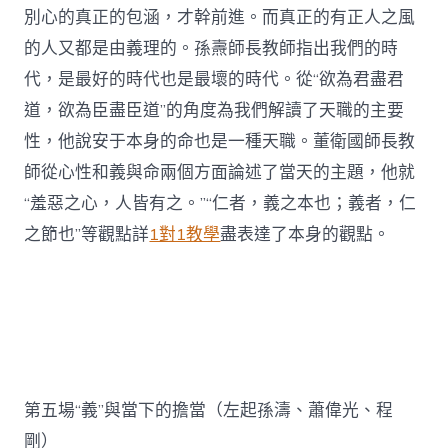
別心的真正的包涵，才幹前進。而真正的有正人之風
的人又都是由義理的。孫燾師長教師指出我們的時
代，是最好的時代也是最壞的時代。從“欲為君盡君
道，欲為臣盡臣道”的角度為我們解讀了天職的主要
性，他說安于本身的命也是一種天職。董衛國師長教
師從心性和義與命兩個方面論述了當天的主題，他就
“羞惡之心，人皆有之。”“仁者，義之本也；義者，仁
之節也”等觀點詳
1對1教學
盡表達了本身的觀點。
第五場“義”與當下的擔當（左起孫濤、蕭偉光、程
剛）