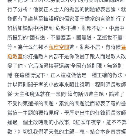
義。他從“正人不患寡而患不均”的角度對仇富問題進
行了分析。他就正人士人的擔當的問題發表言論，就
幾個有爭議甚至被誤解的儒家關于擔當的言論進行了
辨析如論語中所提到“危邦不進，亂邦不居”，中庸中
所提到的“國有道，不變塞焉，國無道，至逝世不變”
等。為什么危邦不
私密空間
進，亂邦不居，有時候
舞
蹈教室
你打進敵人內部不是你改變了敵人而是敵人改
變了你。它后面緊接著還講“全國有道則現，無道則
隱”在這種情況下，正人這樣做恰是一種正確的做法，
并以兩則關于孝的小故事來類比說明。程剛師長教師
從“天主和魔鬼就在一念間”這句話切進主題，論述了
不受拘束選擇的問題，素質的問題從而發表了義的擔
當這一主題的獨特見解。學歷史出生的任鋒師長教師
通過一個土改時期的小故事,《紅頭年夜章，能不不算
數？》切進我們明天義的主題—義。結合本身真實經