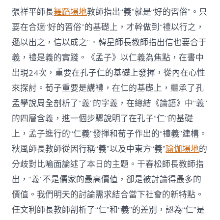
張祥平師長
舞蹈場地
教師指出“義”就是“好的習俗”。只
要在合適“好的習俗”的基礎上，才幹做到“禮以行之，
遜以出之，信以成之”。韓星師長教師指出信也要合于
義，禮是義的實踐。《孟子》以仁義為焦點，在書中
出現24次，重要在孔子仁的基礎上發揮，從內在心性
來探討。荀子重要是講禮，在仁的基礎上，繼承了孔
孟學說周全剖析了“義”的字義，在總結《論語》中“義”
的四層含義，進一個步驟說明了在孔子“仁”的基礎
上，孟子進行的“仁義”發揮和荀子作出的“禮義”建構。
秋風師長教師從因行稱“義”以及中東方“義”
瑜伽場地
的
分歧對比喻面論述了本日的主題。干春松師長教師指
出，“義”不是儒家的最高價值，卻是被討論得最多的
價值。我們明天的討論需求結合當下社會的新特點。
任文利師長教師剖析了“仁”和“義”的差別，認為“仁”是