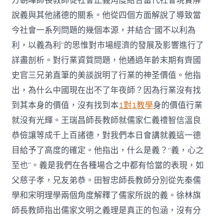
方朝暉師長教師從社會正義角度結合當代社會現實解
說義與其他諸德的關系。他從四個方面解說了導致當
今社會一系列問題的幾個本源，并結合“國不以利為
利，以義為利”的思惟對市場經濟的發展及影響進行了
詳盡剖析。對行業資質問題，他通過年齡末期有齊國
史官三兄弟直筆的美談說明了行業的神圣價值。他指
出，為什么中國現在出不了年夜師？因為行業沒有找
到其本身的價值，沒有找到本
1對1教學
身的價值行業
就沒有光輝。王瑞昌師長教師就儒家仁義禮智信溫良
恭儉讓等成千上百諸德，對我們本日會講就義這一德
目給予了高度的確定。他指出，什么是義？“義，心之
至也”。義是我們在各種場合之中都有恰當的表現，如
父慈子孝，兄友弟恭。田智忠師長教師分別從先秦儒
學和宋明理學兩個角度解釋了儒家所說的義。徐林旗
師長教師指出儒家文明之義理是真正的包涵，沒有分