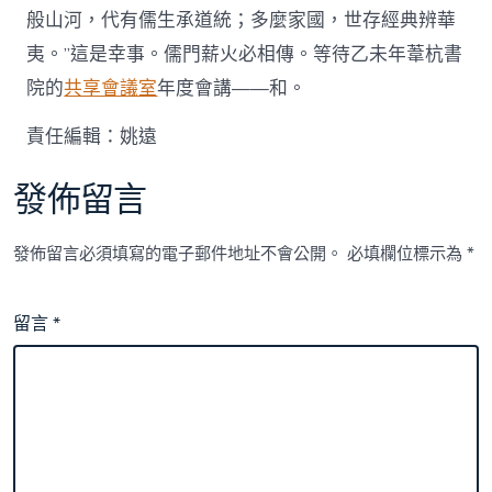
般山河，代有儒生承道統；多麼家國，世存經典辨華
夷。”這是幸事。儒門薪火必相傳。等待乙未年葦杭書
院的
共享會議室
年度會講——和。
責任編輯：姚遠
發佈留言
發佈留言必須填寫的電子郵件地址不會公開。
必填欄位標示為
*
留言
*