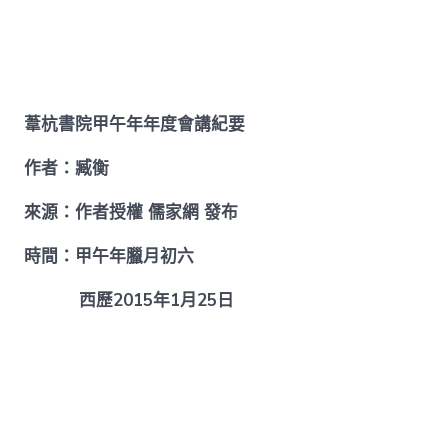
衡】
葦
找
九
宮
格
見
葦杭書院甲午年年度會講紀要
證
杭
作者：臧衡
書
院
來源：作者授權 儒家網 發布
甲
午
時間：甲午年臘月初六
年
年
西歷2015年1月25日
度
會
講
紀
要〉
中