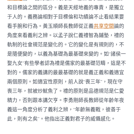
和目標論之間的區分。義是天經地義的專責，是獨立
于人的。義務論相對于目標倫和功績論不止看結果要
看手腕和行為。黃玉順師長教師從正義
共享空間
論的
角度來看義利之辨。以孟子說仁義禮智為鋪墊，禮的
軌制的社會規范是變化的。它的變化是有規則的，不
是隨便變的，以義為基礎為最基礎來變的。如“諸侯一
娶九女”有些學者認為禮是儒家的最基礎范疇，這是不
對的。儒家的義講的最最基礎的就是義正義和義適宜
兩個原則。如適宜性原則，前人說“喪三年”，現在守
喪三年，就被炒魷魚了。禮的原則是品德規范是仁愛
精力，否則跟本講欠亨。李勇剛師長教師從年齡年夜
義這一角度分析了義利之辨，“年齡無義戰，彼善于
此，則有之矣”。他指出正義對君子的威懾感化。