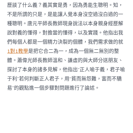
歷談了什么義？義其實是勇，因為勇能生聰明。知，
不是所謂的只是，是能讓人覺本身沒空過沒白過的一
種聰明。唐元平師長教師現身說法以本身親身經歷解
說對義的懂得，對擔當的懂得，以及實踐。他指出我
們每個人都是一個精力決裂的個體，我們需求做的就
1對1教學
是把它合二為一，成為一個無二無別的整
體。蕭偉光師長教師溫和、謙虛的與大師分送朋友、
探討了本身的諸多見解，他指出“正人喻于義，君子喻
于利”若何判斷正人君子，用“貧而無怨難，富而不驕
易”的觀點進一個步驟對問題進行了論述。