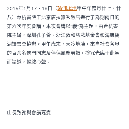
2015年1月17、18日（
瑜伽場地
甲午年葭月廿七、廿
八）葦杭書院于北京唐拉雅秀飯店進行了為期兩日的
第六次年度會講。本次會講以“義”為主題，由葦杭書
院主辦，深圳孔子薈、浙江敦和慈悲基金會和海航鵝
湖讀書會協辦。甲午歲末，天冷地凍，來自社會各界
的百余名儒門同志及伴侶風塵勞頓，撥冗光臨于此坐
而論道，暢敘心聲。
山長致謝與會講嘉賓