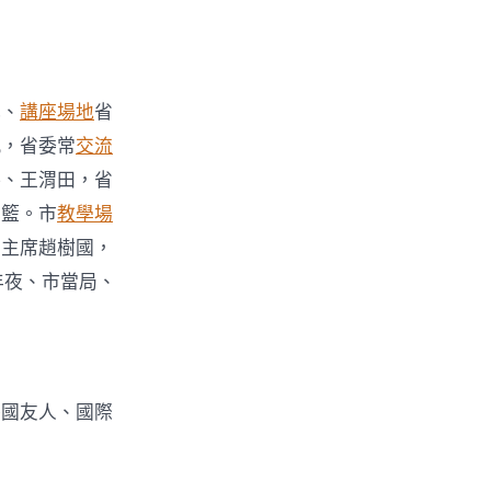
記、
講座場地
省
凱，省委常
交流
洪、王渭田，省
花籃。市
教學場
協主席趙樹國，
年夜、市當局、
外國友人、國際