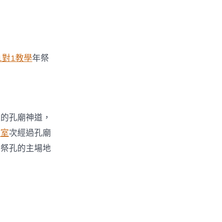
1對1教學
年祭
森的孔廟神道，
教室
次經過孔廟
到祭孔的主場地