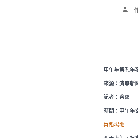
文
章
作
者
甲午年祭孔年
來源：濟寧新
記者：谷雨
時間：甲午年
舞蹈場地