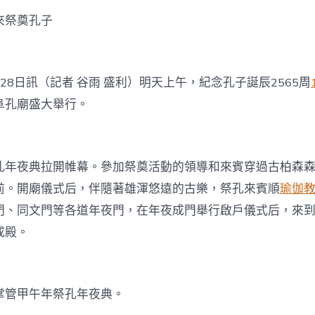
來祭奠孔子
28日訊（記者 谷雨 盛利）明天上午，紀念孔子誕辰2565周
阜孔廟盛大舉行。
孔年夜典拉開帷幕。參加祭奠活動的領導和來賓穿過古柏森
前。開廟儀式后，伴隨著雄渾悠遠的古樂，祭孔來賓順
瑜伽
門、同文門等各道年夜門，在年夜成門舉行啟戶儀式后，來
成殿。
掌管甲午年祭孔年夜典。