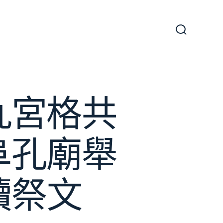
搜
尋
切
換
開
關
九宮格共
阜孔廟舉
讀祭文