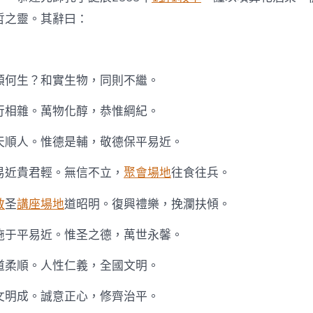
哲之靈。其辭曰：
類何生？和實生物，同則不繼。
行相雜。萬物化醇，恭惟綱紀。
天順人。惟德是輔，敬德保平易近。
易近貴君輕。無信不立，
聚會場地
往食往兵。
教
圣
講座場地
道昭明。復興禮樂，挽瀾扶傾。
施于平易近。惟圣之德，萬世永馨。
道柔順。人性仁義，全國文明。
文明成。誠意正心，修齊治平。