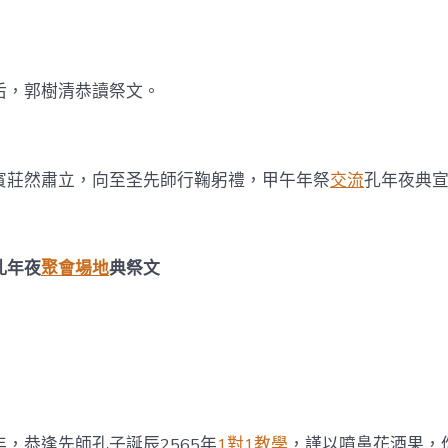
后，郭樹清恭讀祭文。
賓莊然肅立，向至圣先師行鞠躬禮，甲午年祭
交流
孔年夜典
孔年夜
聚會場地
典祭文
，恭逢先師孔子誕辰2565年
1對1教學
，謹以噴鼻花酒果，