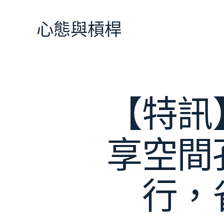
跳
至
心態與槓桿
主
要
內
容
【特訊
享空間
行，