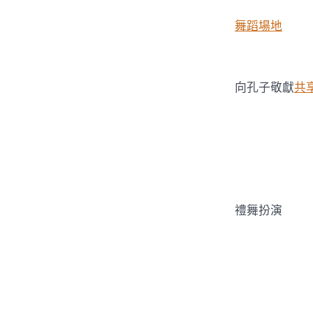
舞蹈場地
向孔子敬獻
共
禮舞扮演