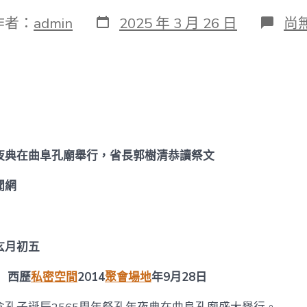
發
在
作者：
admin
2025 年 3 月 26 日
尚
表
〈
日
訊
期
甲
午
年
祭
找
九
宮
夜典在曲阜孔廟舉行，省長郭樹清恭讀祭文
格
共
享
聞網
空
間
孔
年
玄月初五
夜
典
西歷
私密空間
2014
聚會場地
年9月28日
在
曲