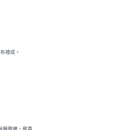
宣布禮成。
佾舞雅樂，敬奠