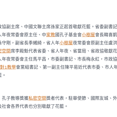
政協副主席、中國文聯主席孫家正起首敬獻花籃。省委副書
人年夜常委會原主任、中
家教
國孔子基金會
小樹屋
會長韓喜
孫守剛，副省長季緗綺，省人年
小樹屋
夜常委會原副主任盧
密空間
席李殿魁代表省委、省人年夜、省當局、省政協敬獻
人年夜常委會主任馬平昌，市委副書記、市長梅永紅，市政
1對1教學
會黨組書記、第一副主任陳平易近代表市委、市人
籃。
，孔子教導獎獲
私密空間
獎者代表，駐華使節、國際友城、
及社會各界代表也分別敬獻了花籃。