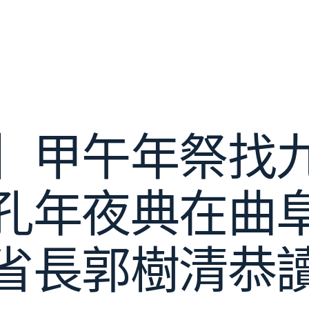
】甲午年祭找
孔年夜典在曲
省長郭樹清恭