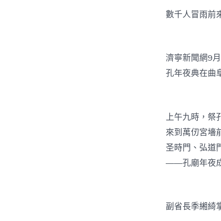
數千人冒雨前
濟寧新聞網9月
孔年夜典在曲
上午九時，祭
來到萬仞宮墻
圣時門、弘道
——孔廟年夜
副省長季緗綺