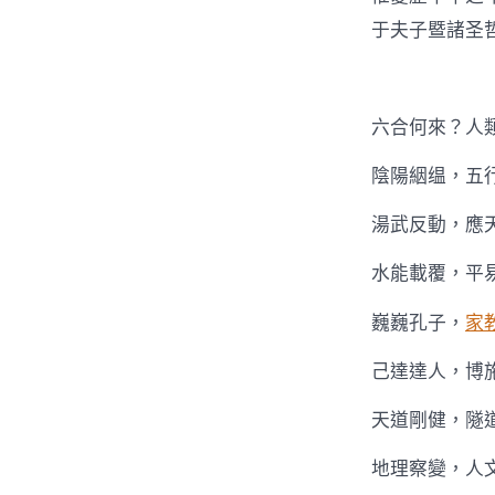
于夫子暨諸圣
六合何來？人
陰陽絪缊，五
湯武反動，應
水能載覆，平
巍巍孔子，
家
己達達人，博
天道剛健，隧
地理察變，人