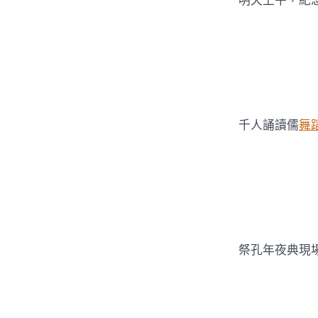
明天上午，紀
千人誦讀儒
舞
祭孔年夜典現