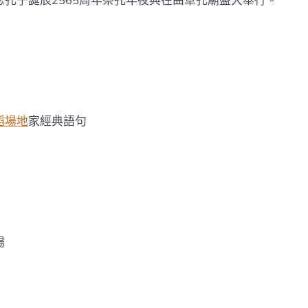
念孔子誕辰2565周年祭孔年夜典在曲阜孔廟盛大舉行。
阜
孔
廟
舉
行
省
長
郭
樹
蹈場地
家經典語句
清
恭
讀
祭
文
中
場