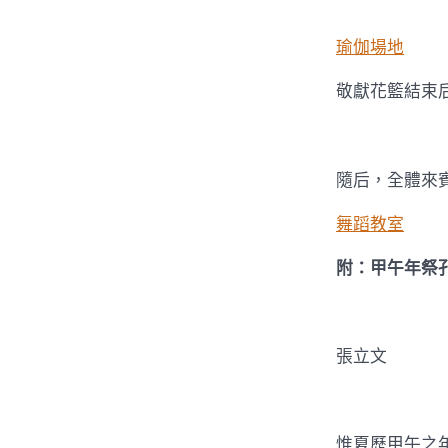
瑜伽場地
敬獻花籃結束
隨后，全體來
舞蹈教室
附：甲午年祭
張立文
惟夏歷甲午之年