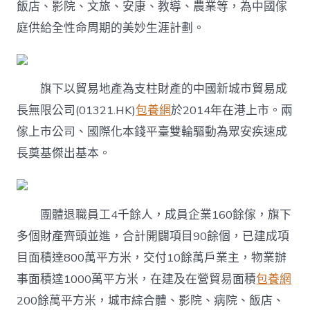
飯店、影院、文旅、安康、教導、農業等，為中國傢
庭供給全性命周期的美妙生涯計劃。
旗下以貿易地產為支柱財產的中國新城市貿易成
長無限公司(01321.HK)
包養網
於2014年在港上市。兩
傢上市公司、國際化本錢平臺雙輪驅動為眾安疾速成
長奠基傑出基本。
團體退職員工4千餘人，成員企業160餘傢，旗下
多個財產齊頭並進，合計開闢項目90餘個，已建成項
目面積達800萬平方米，交付10餘萬戶業主，物業辦
事面積達1000萬平方米，在建及在營貿易面積
包養網
200餘萬平方米，城市綜合體、影院、病院、飯店、