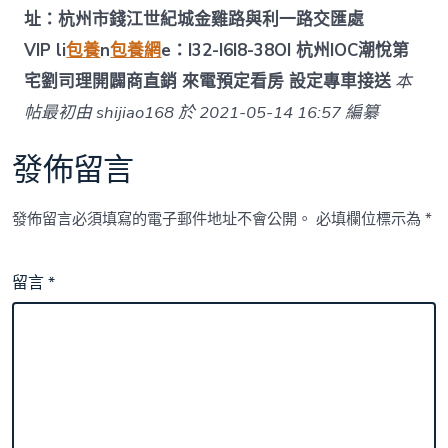
址：杭州市錢江世紀城金雞路與利一路交匯處
VIP li
包養
n
包養網
e：I32-I6I8-38OI 杭州IOC潮悅第
宅劉司理
開闢商直銷 來電預定看房 設定專車接送
本
帖最初由 shijiao168 於 2021-05-14 16:57 編纂
發佈留言
發佈留言必須填寫的電子郵件地址不會公開。
必填欄位標示為
*
留言
*