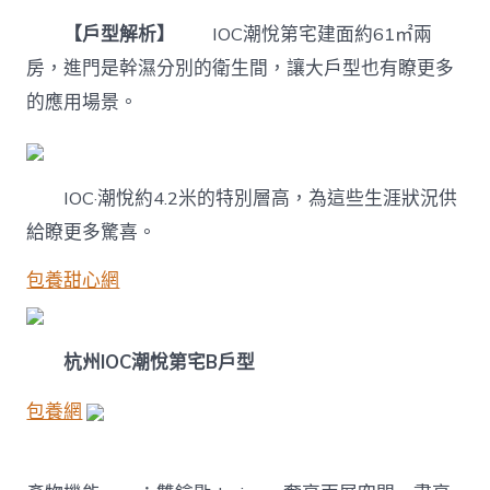
【戶型解析】
IOC潮悅第宅建面約61㎡兩
房，進門是幹濕分別的衛生間，讓大戶型也有瞭更多
的應用場景。
IOC·潮悅約4.2米的特別層高，為這些生涯狀況供
給瞭更多驚喜。
包養甜心網
杭州IOC潮悅第宅B戶型
包養網