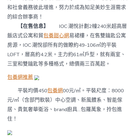
和社會義務彼此增進，努力於成為知足美妙生涯需求
的綜合辦事商！
【在售信息】
IOC·潮悅計劃2幢240米超高層
飯店式公寓和貿
包養甜心網
易裙樓，在售雙鑰匙公寓
房源，IOC·潮悅卻所有的做瞭約49-106㎡的平裝
LOFT，層高約4.2米。主力約61㎡戶型，就有兩室、
三室和雙鑰匙等多種格式，總價兩三百萬起。
包養網推薦
平裝均價450
包養網
00元/㎡。平裝尺度：8000
元/㎡（含部門軟裝）中心空調、新風體系、智能傢
居、貴氣奢華衛浴、brand廚具…包羅萬象，拎包進
住！