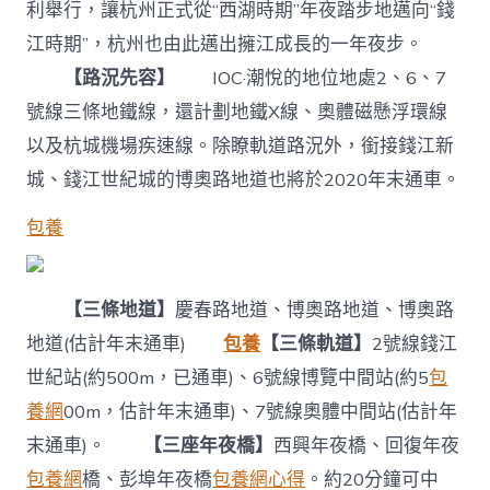
利舉行，讓杭州正式從“西湖時期”年夜踏步地邁向“錢
江時期”，杭州也由此邁出擁江成長的一年夜步。
【路況先容】
IOC·潮悅的地位地處2、6、7
號線三條地鐵線，還計劃地鐵X線、奧體磁懸浮環線
以及杭城機場疾速線。除瞭軌道路況外，銜接錢江新
城、錢江世紀城的博奧路地道也將於2020年末通車。
包養
【三條地道】
慶春路地道、博奧路地道、博奧路
地道(估計年末通車)
包養
【三條軌道】
2號線錢江
世紀站(約500m，已通車)、6號線博覽中間站(約5
包
養網
00m，估計年末通車)、7號線奧體中間站(估計年
末通車)。
【三座年夜橋】
西興年夜橋、回復年夜
包養網
橋、彭埠年夜橋
包養網心得
。約20分鐘可中