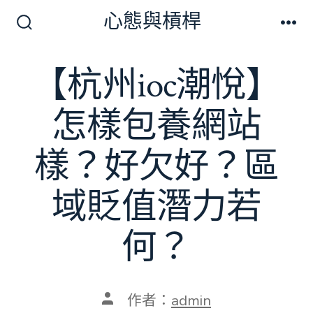
跳
心態與槓桿
至
搜
選
尋
單
主
切
【杭州ioc潮悅】
要
換
開
內
關
怎樣包養網站
容
樣？好欠好？區
域貶值潛力若
何？
文
作者：
admin
章