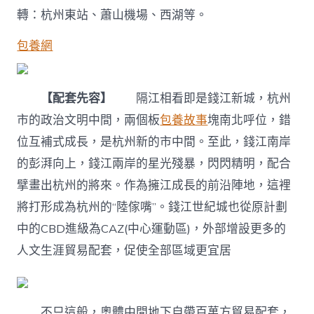
轉：杭州東站、蕭山機場、西湖等。
包養網
【配套先容】
隔江相看即是錢江新城，杭州
市的政治文明中間，兩個板
包養故事
塊南北呼位，錯
位互補式成長，是杭州新的市中間。至此，錢江南岸
的彭湃向上，錢江兩岸的星光殘暴，閃閃精明，配合
擘畫出杭州的將來。作為擁江成長的前沿陣地，這裡
將打形成為杭州的“陸傢嘴”。錢江世紀城也從原計劃
中的CBD進級為CAZ(中心運動區)，外部增設更多的
人文生涯貿易配套，促使全部區域更宜居
不只這般，奧體中間地下自帶百萬方貿易配套，