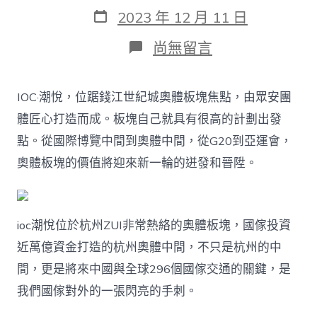
作
發
2023 年 12 月 11 日
者
表
日
在
尚無留言
期
〈【杭
州
ioc
IOC·潮悅，位踞錢江世紀城奧體板塊焦點，由眾安團
潮
悅】
體匠心打造而成。板塊自己就具有很高的計劃出發
怎
點。從國際博覽中間到奧體中間，從G20到亞運會，
樣
包
奧體板塊的價值將迎來新一輪的迸發和晉陞。
養
網
站
樣？
ioc潮悅位於杭州ZUI非常熱絡的奧體板塊，國傢投資
好
欠
近萬億資金打造的杭州奧體中間，不只是杭州的中
好？
間，更是將來中國與全球296個國傢交通的關鍵，是
區
域
我們國傢對外的一張閃亮的手刺。
貶
值