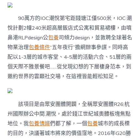
90萬方的IOC潮悅第宅距錢塘江僅500米，IOC·潮
悅計劃2幢240米超高層飯店式公寓和貿易裙樓，由噴
鼻港RLPdesign公
包養
司傾力design，並敦聘全球著名
物業治理
包養條件
“五年夜行”擔綱辦事參謀。同時高
配以1-3層的城市客堂、4-5層的活動六合、51層的兩
個天際不雅景餐吧……從兌現幻想的下層棲身范本，到
邀約世界的雲巔社交場，在這裡皆能輕松知足。
該項目是由眾安團體開闢，全稱眾安團體R26;杭
州國際辦公中間.潮悅，處於錢江世紀城奧體板塊焦點
地位。我
包養情婦
們都了解，一個
包養
城市的成長標
的目的，決議著城市將來的價值窪地。2016年G20勝