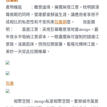
產物機能 ：瞰景謐境，擁攬無垠江景，枕明朗濤
聲進眠的同時，營建都會靜謐生涯，讓應用者享用不
成相比的私密性和不受拘束
包養網
度。 效能闡
明： 直面江景：采用巨幕瞰景落地窗design，最
年夜水平吸納江景資本，一眼盡攬無可復制的錢塘江
景致。凌晨起床，悄悄拉開窗簾，看陽光輝映江面，
美妙一天從此拉開帷幕。
包養
相聚空間：design私家相聚空間，繁榮城市風景