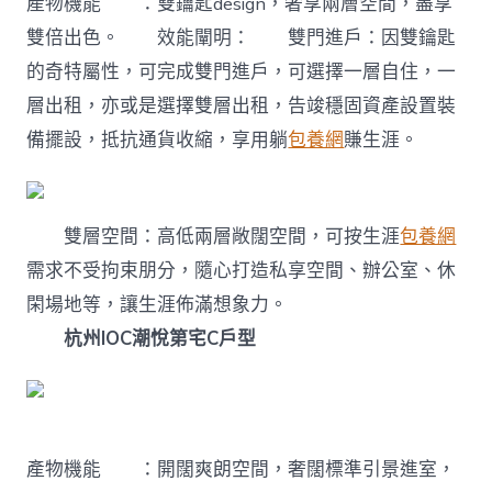
產物機能 ：雙鑰匙design，奢享兩層空間，盡享
雙倍出色。 效能闡明： 雙門進戶：因雙鑰匙
的奇特屬性，可完成雙門進戶，可選擇一層自住，一
層出租，亦或是選擇雙層出租，告竣穩固資產設置裝
備擺設，抵抗通貨收縮，享用躺
包養網
賺生涯。
雙層空間：高低兩層敞闊空間，可按生涯
包養網
需求不受拘束朋分，隨心打造私享空間、辦公室、休
閑場地等，讓生涯佈滿想象力。
杭州IOC潮悅第宅C戶型
產物機能 ：開闊爽朗空間，奢闊標準引景進室，