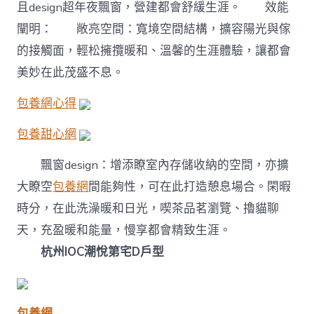
且design超年夜飄窗，營建都會舒緩生涯。 效能
闡明： 敞亮空間：寬境空間結構，擴容陽光與傢
的接觸面，輕松擁攬暖和、溫馨的生涯體驗，讓都會
美妙在此茂盛不息。
包養網心得
包養甜心網
飄窗design：增添瞭室內存儲收納的空間，亦擴
大瞭空
包養網
間能夠性，可在此打造憩息場合。閑暇
時分，在此洗澡暖和日光，喫茶品茗瀏覽、擼貓聊
天，充盈暖和能量，慢享都會精致生涯。
杭州IOC潮悅第宅D戶型
包養網