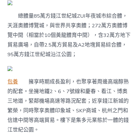
潛
力
總體量85萬方錢江世紀城ZUI年夜城市綜合體，
若
何？〉
天涯奧體博覽城，與世界共享奧體；272萬方奧體博
中
覽中間（相當於10個黃龍體育中間），含32萬方地下
貿易廣場，自帶2.5萬方貿易及A2地塊貿易綜合體，
95萬方錢江世紀城沿江公園；
包養
擁享時期成長盈利，也聚享著周邊高端醇熟
的配套。坐擁地鐵2、6、7號線和慶春、看江、博奧
三地道，緊鄰機場高速等路況配套；近享錢江新城的
繁榮，同時聚享奧體印象城、SKP商城、杭州之門和
信達中間等高端貿易。樓下是集多元業態於一體的錢
江世紀公園。