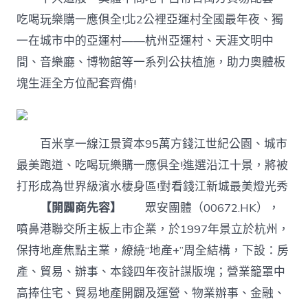
吃喝玩樂購一應俱全!北2公裡亞運村全國最年夜、獨
一在城市中的亞運村——杭州亞運村、天涯文明中
間、音樂廳、博物館等一系列公扶植施，助力奧體板
塊生涯全方位配套齊備!
百米享一線江景資本95萬方錢江世紀公園、城市
最美跑道、吃喝玩樂購一應俱全!進選沿江十景，將被
打形成為世界級濱水棲身區!對看錢江新城最美燈光秀
【開闢商先容】
眾安團體（00672.HK），
噴鼻港聯交所主板上市企業，於1997年景立於杭州，
保持地產焦點主業，繚繞“地產+”周全結構，下設：房
產、貿易、辦事、本錢四年夜計謀版塊；營業籠罩中
高捧住宅、貿易地產開闢及運營、物業辦事、金融、