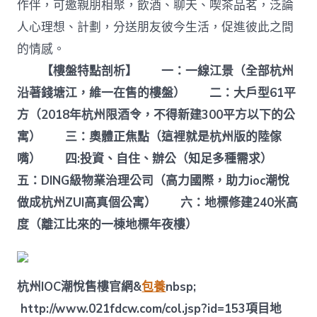
作伴，可邀親朋相聚，飲酒、聊天、喫茶品茗，泛論
人心理想、計劃，分送朋友彼今生活，促進彼此之間
的情感。
【樓盤特點剖析】
一：一線江景（全部杭州
沿著錢塘江，維一在售的樓盤）
二：大戶型61平
方（2018年杭州限酒令，不得新建300平方以下的公
寓）
三：奧體正焦點（這裡就是杭州版的陸傢
嘴）
四:投資、自住、辦公（知足多種需求）
五：DING級物業治理公司（高力國際，助力ioc潮悅
做成杭州ZUI高真個公寓）
六：地標修建240米高
度（離江比來的一棟地標年夜樓）
杭州IOC潮悅售樓官網
&
包養
nbsp;
http://www.021fdcw.com/col.jsp?id=153
項目地