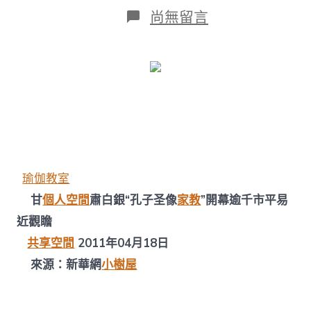
日
作
在
尚無留言
期
者
〈【新
華
網】
甘
肅
白
銀
“孔
子
圣
像”
瑜伽教室
開
幕
甘
個人空間
肅白銀“孔子圣像
家教
”開幕逾千市平易
逾
近觀瞻
千
市
共享空間
2011年04月18日
平
找
來源：新華網
小樹屋
九
宮
格