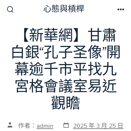
跳
心態與槓桿
至
搜
選
尋
單
主
切
【新華網】甘肅
要
換
開
內
關
白銀“孔子圣像”開
容
幕逾千市平找九
宮格會議室易近
觀瞻
發
文
作者：
admin
2025 年 3 月 25 日
表
章