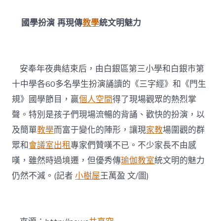
國學扮演 再現傳
教學
統文明魅力
安奉年夜典結束后，由白銀區第三小學和白銀市第
十中學各60多名學生扮演誦讀的《三字經》和《門生
規》國學節目，贏
個人空間
得了現場觀眾的熱烈掌
聲。特別是孩子們現場流暢的背誦、歡快的扮演，以
及簡單
教學
而富于變化的陣形，讓現
家教
場圍觀的群
眾和
會議室出租
專家們贊嘆不已。不少家長不由感
嘆，雖然時過境遷，但優秀傳
瑜伽教室
統文明的魅力
仍然不減。(記者
小樹屋
王萬盈 文/圖)