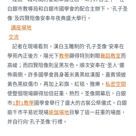
白銀市教導局和白銀市國學會的配合主辦下，“孔子圣
像”及四賢陪像安奉年夜典盛大舉行。
講座場地
交流
記者在現場看到，漢白玉雕制的“孔子圣像”安奉在
學苑內正後方，陽光下
教學
顯得特別刺眼
舞蹈教室
而
高峻；而四賢陪像則呈黑灰色，順次安奉在“圣人”擺
佈兩側。許多國學會員身著米黃黑紋漢服，嘉賓領披
黃色黑紋儒巾，再加上彩旗、紅毯、雅樂，
私密空間
使整個現場顯得加倍莊重、熱烈。圣像開幕后，白銀
市
1對1教學
國學會舉行了盛大的古裝公祭儀式。白銀
逾千市平易近現場
瑜伽場地
目擊了這一莊重的場面，
并自行向“孔子圣像”行禮。