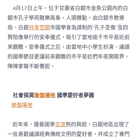
會
4月17日上午，位于甘肅省白銀市金魚公園內的白
議
室
銀市孔子學苑雅樂高奏，人頭攢動。由白銀市教導
易
局、白銀
共享空間
市國學會為請制的“孔子圣像”及四
近
觀
賢陪像舉行的安奉儀式，吸引了當地逾千市平易近前
瞻〉
來觀瞻。安奉儀式之后，由當地中小學生扮演、誦讀
中
的國學節目更讓前來觀瞻的市平易近們年夜開眼界，
陣陣掌聲不斷響起。
社會捐資
瑜伽場地
國學愛好者夢圓
瑜伽場地
近年來，隨著國學
交流
熱的興起，白銀地區出現了
一批喜歡誦讀經典傳統文明的愛好者，并成立了專門