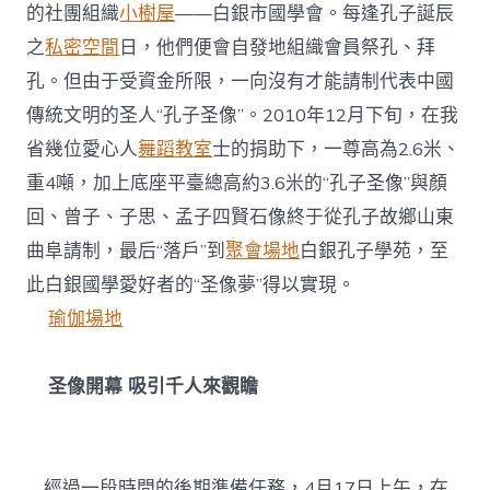
的社團組織
小樹屋
——白銀市國學會。每逢孔子誕辰
之
私密空間
日，他們便會自發地組織會員祭孔、拜
孔。但由于受資金所限，一向沒有才能請制代表中國
傳統文明的圣人“孔子圣像”。2010年12月下旬，在我
省幾位愛心人
舞蹈教室
士的捐助下，一尊高為2.6米、
重4噸，加上底座平臺總高約3.6米的“孔子圣像”與顏
回、曾子、子思、孟子四賢石像終于從孔子故鄉山東
曲阜請制，最后“落戶”到
聚會場地
白銀孔子學苑，至
此白銀國學愛好者的“圣像夢”得以實現。
瑜伽場地
圣像開幕 吸引千人來觀瞻
經過一段時間的後期準備任務，4月17日上午，在