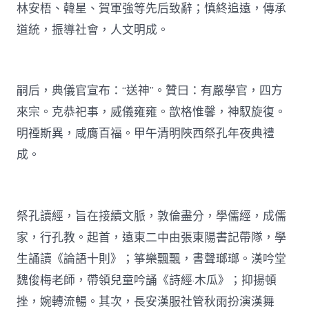
林安梧、韓星、賀軍強等先后致辭；慎終追遠，傳承
道統，振導社會，人文明成。
嗣后，典儀官宣布：“送神”。贊曰：有嚴學官，四方
來宗。克恭祀事，威儀雍雍。歆格惟馨，神馭旋復。
明禋斯異，咸膺百福。甲午清明陜西祭孔年夜典禮
成。
祭孔讀經，旨在接續文脈，敦倫盡分，學儒經，成儒
家，行孔教。起首，遠東二中由張東陽書記帶隊，學
生誦讀《論語十則》；箏樂飄飄，書聲瑯瑯。漢吟堂
魏俊梅老師，帶領兒童吟誦《詩經·木瓜》；抑揚頓
挫，婉轉流暢。其次，長安漢服社管秋雨扮演漢舞