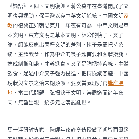
《論語》。四、文明復興。蔣公暮年在臺灣開展了文
明復興運動，保臺灣以存中華文明道統。中國文明
家
教
的復興正如朝陽東升，年夜有可為。中華文明是草
本文明，東方文明是草本文明。林公的筷子、叉子
論，頗能反應出兩種文明的差別。筷子是弱把持系
統。主體飲食，作為中介的筷子起首要和客體接觸，
達成制衡和諧，才幹進食。叉子是強把持系統。主體
飲食，通過中介叉子強力侵進、把持操縱客體。中國
現狀與文景之治末期類似，要妥當處理好官
講座場
地
、富二代問題；弘揚筷子文明，崇霸道而尚年夜
同，無望出現一統多元之漢武亂世。
馬一浮研討專家、陜師年夜許寧傳授做了睿智而風趣