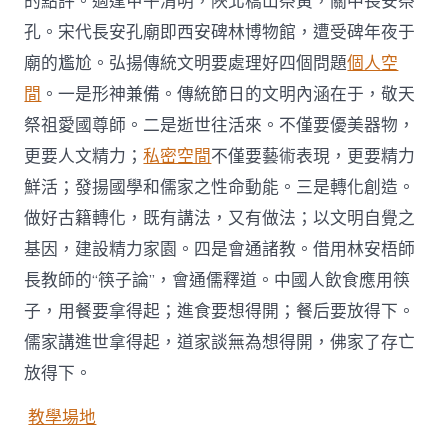
的點評。適逢甲午清明，陜北橋山祭黃，關中長安祭
孔。宋代長安孔廟即西安碑林博物館，遭受碑年夜于
廟的尷尬。弘揚傳統文明要處理好四個問題
個人空
間
。一是形神兼備。傳統節日的文明內涵在于，敬天
祭祖愛國尊師。二是逝世往活來。不僅要優美器物，
更要人文精力；
私密空間
不僅要藝術表現，更要精力
鮮活；發揚國學和儒家之性命動能。三是轉化創造。
做好古籍轉化，既有講法，又有做法；以文明自覺之
基因，建設精力家園。四是會通諸教。借用林安梧師
長教師的“筷子論”，會通儒釋道。中國人飲食應用筷
子，用餐要拿得起；進食要想得開；餐后要放得下。
儒家講進世拿得起，道家談無為想得開，佛家了存亡
放得下。
教學場地