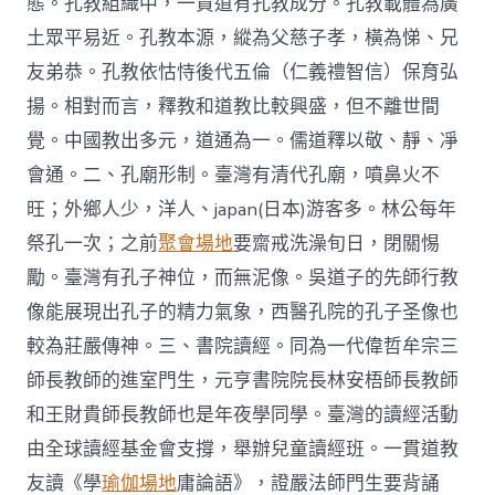
態。孔教組織中，一貫道有孔教成分。孔教載體為廣
土眾平易近。孔教本源，縱為父慈子孝，橫為悌、兄
友弟恭。孔教依怙恃後代五倫（仁義禮智信）保育弘
揚。相對而言，釋教和道教比較興盛，但不離世間
覺。中國教出多元，道通為一。儒道釋以敬、靜、凈
會通。二、孔廟形制。臺灣有清代孔廟，噴鼻火不
旺；外鄉人少，洋人、japan(日本)游客多。林公每年
祭孔一次；之前
聚會場地
要齋戒洗澡旬日，閉關惕
勵。臺灣有孔子神位，而無泥像。吳道子的先師行教
像能展現出孔子的精力氣象，西醫孔院的孔子圣像也
較為莊嚴傳神。三、書院讀經。同為一代偉哲牟宗三
師長教師的進室門生，元亨書院院長林安梧師長教師
和王財貴師長教師也是年夜學同學。臺灣的讀經活動
由全球讀經基金會支撐，舉辦兒童讀經班。一貫道教
友讀《學
瑜伽場地
庸論語》，證嚴法師門生要背誦