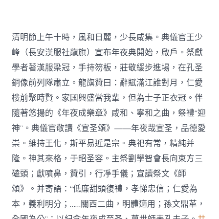
清明節上午十時，風和日麗，少長咸集。典儀官王少
峰（長安漢服社龍旗）宣布年夜典開始，啟戶。祭獻
學者著漢服梁冠，手持笏板，莊敬緩步進場，在孔圣
銅像前列隊肅立。龍旗贊曰：辭賦滿江誰對月，仁愛
樓前聚時賢。家國興盛當我輩，但為士子正衣冠。伴
隨著悠揚的《年夜成樂章》咸和、寧和之曲，祭禮“迎
神”。典儀官敬讀《宣圣頌》——年夜哉宣圣，品德愛
崇。維持王化，斯平易近是宗。典祀有常，精純并
隆。神其來格，于昭圣容。主祭劉學智會長向東方三
磕頭；獻噴鼻，贊引，行凈手儀；宣讀祭文《師
頌》。并寄語：“低廉甜頭復禮，孝悌忠信；仁愛為
本，義利明分；……關西二曲，明體適用；孫文鼎革，