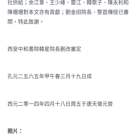
社供給；余江葦、王少峰、雷江、韓歌子、陳永利和
陳珊珊對本文亦有貢獻；劉金田院長、黎荔傳授已審
閱，特此致謝。
西安中和書院韓星院長刪改審定
孔元二五六五年甲午春三月十九日成
西元二零一四年四月十八日周五于唐天壇元齋
照片：