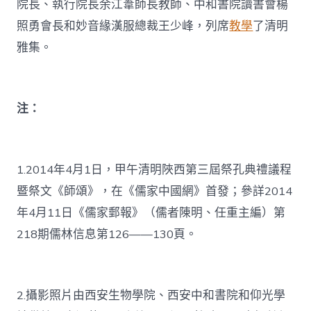
院長、執行院長余江葦師長教師、中和書院讀書會楊
照勇會長和妙音緣漢服總裁王少峰，列席
教學
了清明
雅集。
注：
1.2014年4月1日，甲午清明陜西第三屆祭孔典禮議程
暨祭文《師頌》，在《儒家中國網》首發；參詳2014
年4月11日《儒家郵報》（儒者陳明、任重主編）第
218期儒林信息第126——130頁。
2.攝影照片由西安生物學院、西安中和書院和仰光學