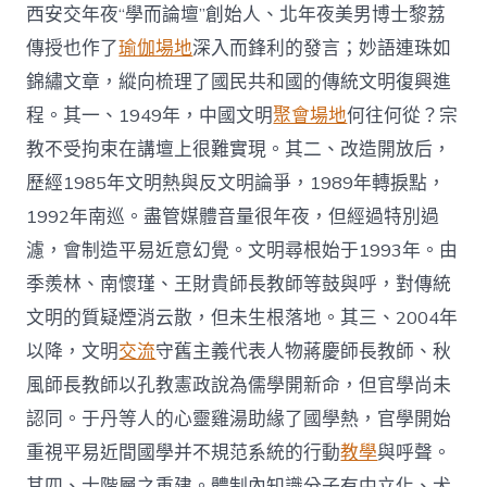
西安交年夜“學而論壇”創始人、北年夜美男博士黎荔
傳授也作了
瑜伽場地
深入而鋒利的發言；妙語連珠如
錦繡文章，縱向梳理了國民共和國的傳統文明復興進
程。其一、1949年，中國文明
聚會場地
何往何從？宗
教不受拘束在講壇上很難實現。其二、改造開放后，
歷經1985年文明熱與反文明論爭，1989年轉捩點，
1992年南巡。盡管媒體音量很年夜，但經過特別過
濾，會制造平易近意幻覺。文明尋根始于1993年。由
季羨林、南懷瑾、王財貴師長教師等鼓與呼，對傳統
文明的質疑煙消云散，但未生根落地。其三、2004年
以降，文明
交流
守舊主義代表人物蔣慶師長教師、秋
風師長教師以孔教憲政說為儒學開新命，但官學尚未
認同。于丹等人的心靈雞湯助緣了國學熱，官學開始
重視平易近間國學并不規范系統的行動
教學
與呼聲。
其四、士階層之重建。體制內知識分子有中立化、犬