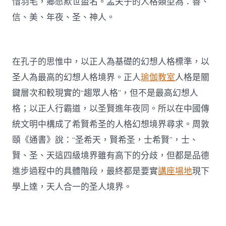
惜羽毛，鄉愿欺世盜名。孟夫子的人格類型為：善、
信、美、年夜、圣、神人。
在孔子的思惟中，以正人為基礎的幻想人格標準，以
圣人為最高的幻想人格境界。正人
瑜伽教室
人格是關
鍵層次和較現實的“趨眾人格”，但不是最高幻想人
格；以正人行霸道，以圣賢進年夜同。所以在中國傳
統文明中構成了希賢希圣的人格幻想境界尋求。周敦
頤《通書》說：“圣希天，賢希圣，士希賢”，士、
賢、圣、天這四級境界雖有高下的分歧，但都是品德
進步過程中的具體階段，最終都是要實
講座場地
現下
學上達，天人合一的圣人境界。