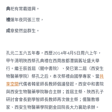
典
祀有常霸道興。
禮
運年夜同張三世，
成
章斐然益群生。
孔元二五六五年春，西歷2014年4月5日周六上午，
甲午清明陜西祭孔典禮在西周故都灃鎬舊址盛大舉
行。繼壬辰首屆（關中書院）、癸巳第二屆（西安生
物醫藥學院）祭孔之后，本次祭禮由國學專家、當
共
享空間
代儒者韓星師長教師倡議發起，西安中和書院
與西安生物醫藥學院聯合主辦；首屆主祭、陜西孔子
研討會會長劉學智師長教師再次做主祭；儒醫教導
家、西安生物醫藥學院劉金田院長大力襄助承辦。