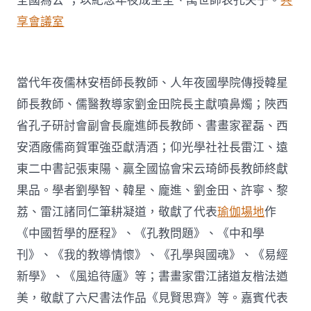
全國為公”；以紀念年夜成至圣、萬世師表孔夫子。
共
享會議室
當代年夜儒林安梧師長教師、人年夜國學院傳授韓星
師長教師、儒醫教導家劉金田院長主獻噴鼻燭；陜西
省孔子研討會副會長龐進師長教師、書畫家翟磊、西
安酒廠儒商賀軍強亞獻清酒；仰光學社社長雷江、遠
東二中書記張東陽、贏全國協會宋云琦師長教師終獻
果品。學者劉學智、韓星、龐進、劉金田、許寧、黎
荔、雷江諸同仁筆耕凝道，敬獻了代表
瑜伽場地
作
《中國哲學的歷程》、《孔教問題》、《中和學
刊》、《我的教導情懷》、《孔學與國魂》、《易經
新學》、《風追待廬》等；書畫家雷江諸道友楷法遒
美，敬獻了六尺書法作品《見賢思齊》等。嘉賓代表