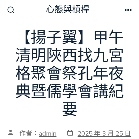
跳
心態與槓桿
至
搜
選
尋
單
主
切
【揚子翼】甲午
要
換
開
內
關
清明陜西找九宮
容
格聚會祭孔年夜
典暨儒學會講紀
要
發
文
作者：
admin
2025 年 3 月 25 日
表
章