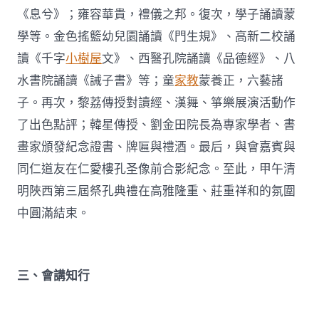
《息兮》；雍容華貴，禮儀之邦。復次，學子誦讀蒙
學等。金色搖籃幼兒園誦讀《門生規》、高新二校誦
讀《千字
小樹屋
文》、西醫孔院誦讀《品德經》、八
水書院誦讀《誡子書》等；童
家教
蒙養正，六藝諸
子。再次，黎荔傳授對讀經、漢舞、箏樂展演活動作
了出色點評；韓星傳授、劉金田院長為專家學者、書
畫家頒發紀念證書、牌匾與禮酒。最后，與會嘉賓與
同仁道友在仁愛樓孔圣像前合影紀念。至此，甲午清
明陜西第三屆祭孔典禮在高雅隆重、莊重祥和的氛圍
中圓滿結束。
三、會講知行