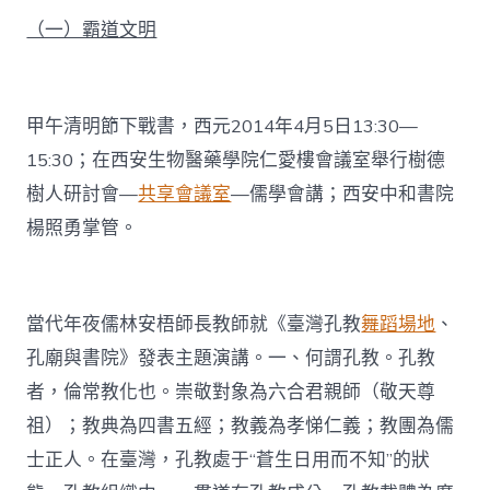
（一）霸道文明
甲午清明節下戰書，西元2014年4月5日13:30—
15:30；在西安生物醫藥學院仁愛樓會議室舉行樹德
樹人研討會—
共享會議室
—儒學會講；西安中和書院
楊照勇掌管。
當代年夜儒林安梧師長教師就《臺灣孔教
舞蹈場地
、
孔廟與書院》發表主題演講。一、何謂孔教。孔教
者，倫常教化也。崇敬對象為六合君親師（敬天尊
祖）；教典為四書五經；教義為孝悌仁義；教團為儒
士正人。在臺灣，孔教處于“蒼生日用而不知”的狀