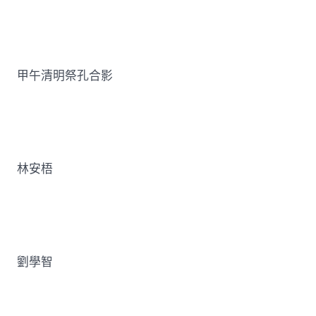
甲午清明祭孔合影
林安梧
劉學智