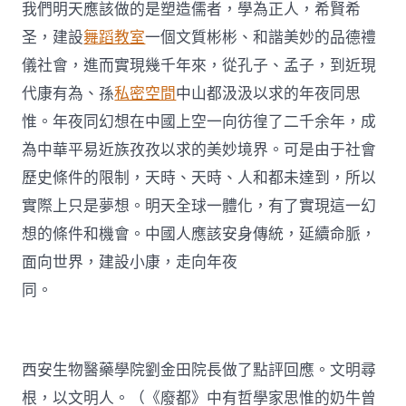
我們明天應該做的是塑造儒者，學為正人，希賢希
圣，建設
舞蹈教室
一個文質彬彬、和諧美妙的品德禮
儀社會，進而實現幾千年來，從孔子、孟子，到近現
代康有為、孫
私密空間
中山都汲汲以求的年夜同思
惟。年夜同幻想在中國上空一向彷徨了二千余年，成
為中華平易近族孜孜以求的美妙境界。可是由于社會
歷史條件的限制，天時、天時、人和都未達到，所以
實際上只是夢想。明天全球一體化，有了實現這一幻
想的條件和機會。中國人應該安身傳統，延續命脈，
面向世界，建設小康，走向年夜
同。
西安生物醫藥學院劉金田院長做了點評回應。文明尋
根，以文明人。（《廢都》中有哲學家思惟的奶牛曾