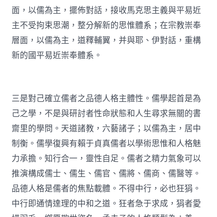
面，以儒為主，擺佈對話，接收馬克思主義與平易近
主不受拘束思潮，整分解新的思惟體系；在宗教崇奉
層面，以儒為主，道釋輔翼，并與耶、伊對話，重構
新的國平易近崇奉體系。
三是對己確立儒者之品德人格主體性。儒學起首是為
己之學，不是與研討者性命狀態和人生尋求無關的書
齋里的學問。天道諸教，六藝諸子；以儒為主，居中
制衡。儒學復興有賴于貞真儒者以學術思惟和人格魅
力承擔。知行合一，靈性自足。儒者之精力氣象可以
推演構成儒士、儒生、儒官、儒將、儒商、儒醫等。
品德人格是儒者的焦點載體。不得中行，必也狂狷。
中行即通情達理的中和之道。狂者急于求成，狷者愛