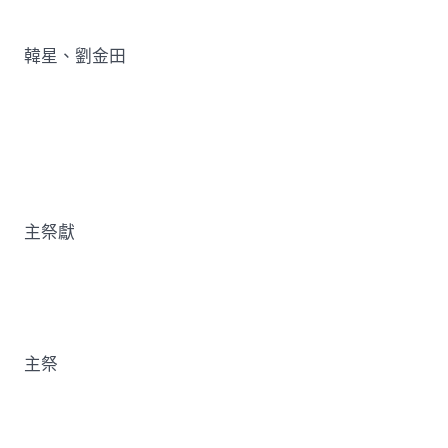
韓星、劉金田
主祭獻
主祭