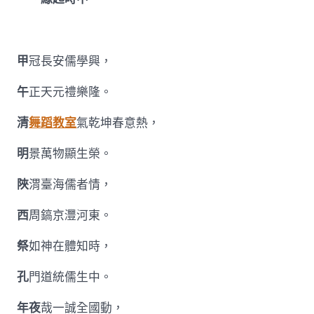
儒
學
會
講
甲
冠長安儒學興，
紀
要〉
午
正天元禮樂隆。
中
清
舞蹈教室
氣乾坤春意熱，
明
景萬物顯生榮。
陜
渭臺海儒者情，
西
周鎬京灃河東。
祭
如神在體知時，
孔
門道統儒生中。
年夜
哉一誠全國動，