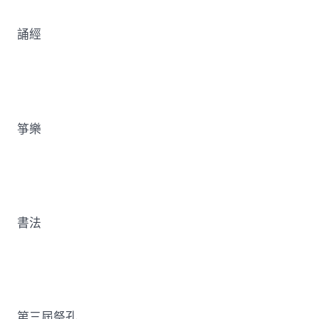
誦經
箏樂
書法
第三屆祭孔