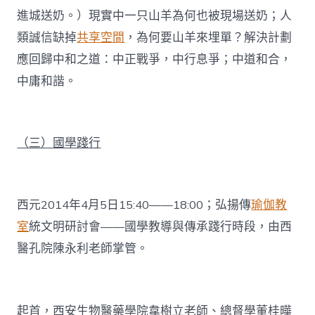
進城送奶。）現實中一只山羊為何也被現場送奶；人
類誠信缺掉
共享空間
，為何要山羊來埋單？解決計劃
應回歸中和之道：中正戰爭，中行息爭；中道和合，
中庸和諧。
（三）國學踐行
西元2014年4月5日15:40——18:00；弘揚傳
瑜伽教
室
統文明研討會——國學教導與傳承踐行時段，由西
醫孔院陳永利老師掌管。
起首，西安生物醫藥學院韋樹立老師、總督學董桂曄