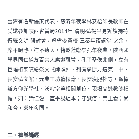
臺灣有名新儒家代表、慈濟年夜學林安梧師長教師在
受邀參加陜西省當局2014年“清明·弘揚平易近族獨特
傳統文明”研討會，暨省委黨校“三秦年夜講堂”之余，
席不暇熱，道不遠人，特邀蒞臨祭孔年夜典。陜西國
學界同仁道友百余人應邀觀禮。孔子圣像北側，立有
巨幅桁架噴繪祭文《師頌》，列有承辦方遠東二中、
長安弘文館、元典工坊藝裱齋、長安漢服社等，暨協
辦方仰光學社、漢吟堂等相關單位。現場高懸數條橫
幅，如：講仁愛，重平易近本；守誠信，崇正義；尚
和合，求年夜同。
二、禮樂誦經