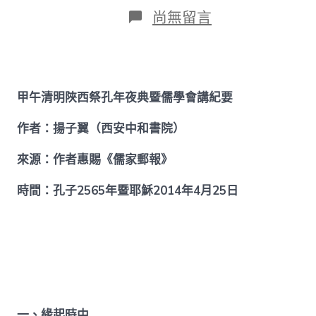
日
作
在
尚無留言
期
者
〈【揚
子
翼】
甲
午
甲午清明陜西祭孔年夜典暨儒學會講紀要
清
明
陜
作者：揚子翼（西安中和書院）
西
找
來源：作者惠賜《儒家郵報》
九
宮
時間：孔子2565年暨耶穌2014年4月25日
格
聚
會
祭
孔
年
夜
典
暨
一、緣起時中