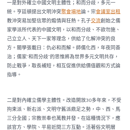
一是對外確立中國文明主體性；和而分歧，多元一
統。亨廷頓提出文明沖突
聚會場地
論。宗
會議室出租
教沖突易加堅信眾的煽情與狂熱。孔子
交流
創始之儒
家學派所代表的中國文明，以和而分歧、不欲勿施、
己立立人、天下一家等理念，供給了化解沖突的良
方。關學張載曰：仇必和而解。師儒化西，年夜同善
治；儒家“和而分歧”的思惟將為世界多元文明共存，
防止戰爭，取長補短，相互促進供給價值觀和方式論
指導。
二是對內確立儒學主體性。改造開放30多年來，不受
拘束派、新右派、文明守舊派鼎足之勢，中、西、馬
三分全國；宗教崇奉也萬教并發。在這種情況下，應
該官方、學院、平易近間三方互動。活著俗文明層