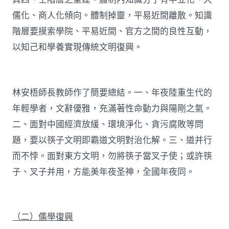
儒化、商人化傾向。體制掉靈，平易近間離散。知識
階層要摸索學院、平易近間、官方之間的良性互動，
以知己和學養實現傳統文明復興。
林安梧師長教師作了簡要總結。一、年夜陸重生代的
年輕學者，文辭優雅，充滿著性命動力與陽剛之氣。
二、面對中國經濟放緩、環境淨化、貪污腐敗等問
題，要以筷子文明即霸道文明對治化解。三、道并行
而不悖。面對東方文明，勿將筷子當叉子使；或許筷
子、叉子并用，方能美年夜圣神，全國年夜同。
（二）儒學復興