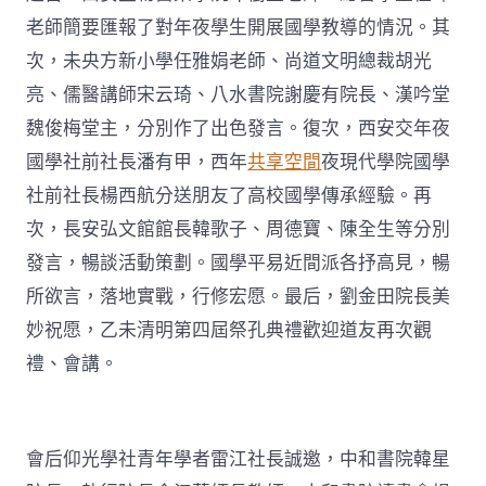
老師簡要匯報了對年夜學生開展國學教導的情況。其
次，未央方新小學任雅娟老師、尚道文明總裁胡光
亮、儒醫講師宋云琦、八水書院謝慶有院長、漢吟堂
魏俊梅堂主，分別作了出色發言。復次，西安交年夜
國學社前社長潘有甲，西年
共享空間
夜現代學院國學
社前社長楊西航分送朋友了高校國學傳承經驗。再
次，長安弘文館館長韓歌子、周德寶、陳全生等分別
發言，暢談活動策劃。國學平易近間派各抒高見，暢
所欲言，落地實戰，行修宏愿。最后，劉金田院長美
妙祝愿，乙未清明第四屆祭孔典禮歡迎道友再次觀
禮、會講。
會后仰光學社青年學者雷江社長誠邀，中和書院韓星