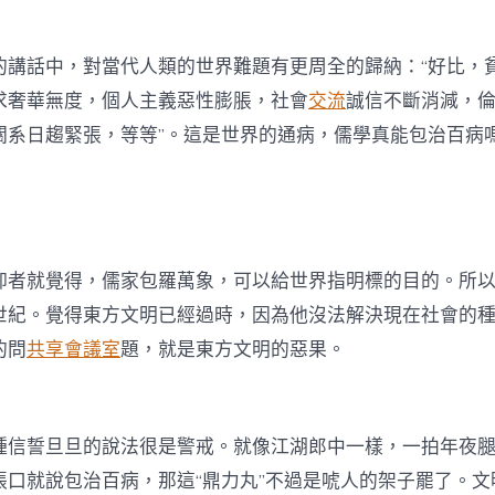
的講話中，對當代人類的世界難題有更周全的歸納：“好比，
求奢華無度，個人主義惡性膨脹，社會
交流
誠信不斷消減，
關系日趨緊張，等等”。這是世界的通病，儒學真能包治百病
仰者就覺得，儒家包羅萬象，可以給世界指明標的目的。所以
世紀。覺得東方文明已經過時，因為他沒法解決現在社會的
的問
共享會議室
題，就是東方文明的惡果。
種信誓旦旦的說法很是警戒。就像江湖郎中一樣，一拍年夜
張口就說包治百病，那這“鼎力丸”不過是唬人的架子罷了。文