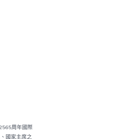
】
，
〉
565周年國際
記、國家主席之