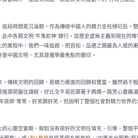
，這段時間是沉淪期。作為傳統中國人的精力支柱傾圮后，
，此中各類文明“牛鬼蛇神”肆行，從歷史虛無主義到現在的唯
化的進程中，我們一味追趕，把良知、品德之類最為人道的
好是中國文明，尤其是儒學最焦點的關切。
來，傳統文明的回歸，是精力層面的回歸和豐富，雖然過于
孩搖頭晃腦往讀經，好比全平易近跟著于媽媽一路煲心靈雞
學年夜師”等等，好笑歸好笑，但說明了整個社會對精力世界的
大的心靈空窗期，假如沒有很好的文明往填充、引導，整個