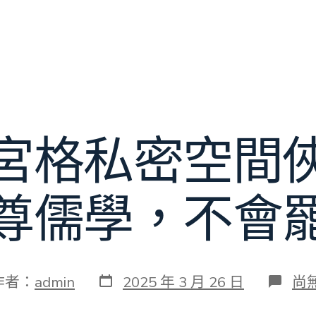
宮格私密空間
尊儒學，不會
發
在
作者：
admin
2025 年 3 月 26 日
尚
表
〈
日
九