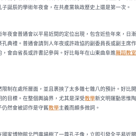
孔子誕辰的學術年夜會，在共產黨執政歷史上還是第一次。
術年夜會普通會以平易近間的定位出現，包含近些年來，日
祭孔典禮。普通會請到人年夜或許政協的副委員長或副主席
的，會由省長或許書記參與。好比每年在山東曲阜進
舞蹈教
然限制在處所層面，並且裹挾了太多雜七雜八的預計。好比
明的目標。在整個輿論界，尤其是深受
教學
新文明運動思惟
子仍然會被認作是守舊
教學
主義而頗多微詞。
在國家博物館北門廣場樹了一尊孔子像，立即引發全平易近