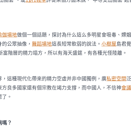
出圈套”。或
1對1教學
許從某個方面來說，“中等支出圈套”起
瑜伽場地
做個一個話題，探討為什么這么多明星會吸毒、嫖
身的公眾抽像，
舞蹈場地
這長短常軟弱的說法。
小樹屋
島君
，新富階層的精力塌方，所以有海天盛筵，有各種光怪陸離。
界，這種現代化帶來的精力空虛并非中國獨例，廣
私密空間
東方良多國家還有個宗教在竭力支撐，而中國人，不信神
會
罷了。
病嗎？