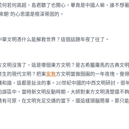
若何若何高超，島君聽了也開心，畢竟是中國人嘛，誰不想
來朝”的心思還是根深蒂固的。
中華文明憑什么能解救世界？這個話題年夜了往了。
方文明沒落了，這是哪個東方文明？是古希臘羅馬的古典文
產生的現代文明？把東
家教
方文明當做囫圇的一年夜塊，覺
講和諧，這都是扯淡的事。20世紀中國的中西文明研討，很
的誤區中。當時新文明反動時期，大師對東方文明清楚還不
情有可原，在文明充足交通的當下，還這樣頭腦簡單，那只能