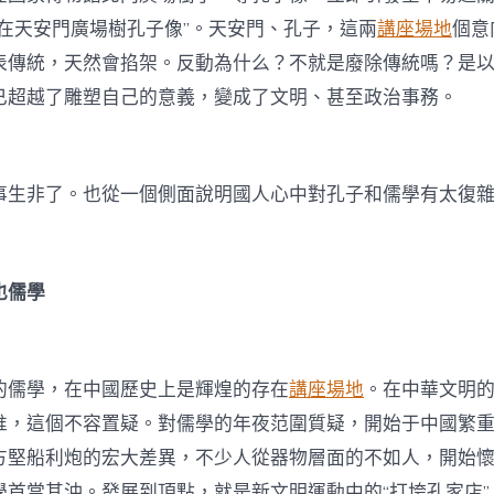
共在天安門廣場樹孔子像”。天安門、孔子，這兩
講座場地
個意
表傳統，天然會掐架。反動為什么？不就是廢除傳統嗎？是
已超越了雕塑自己的意義，變成了文明、甚至政治事務。
事生非了。也從一個側面說明國人心中對孔子和儒學有太復
也儒學
的儒學，在中國歷史上是輝煌的存在
講座場地
。在中華文明
惟，這個不容置疑。對儒學的年夜范圍質疑，開始于中國繁
方堅船利炮的宏大差異，不少人從器物層面的不如人，開始
學首當其沖。發展到頂點，就是新文明運動中的“打垮孔家店”