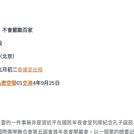
期
宮
格
私
密
空
，不會罷黜百家
間
俠
段
客
島
中
（北京）
國
重
玄月初二
會議室出租
尊
儒
私密空間
01
交流
4年9月25日
學
不
會
罷
黜
百
家
主要的一件事無非是習近平在國民年夜會堂列席紀念孔子誕辰2
中
國際儒學聯合會第五屆會員年夜會開幕會。以一個黨的總書