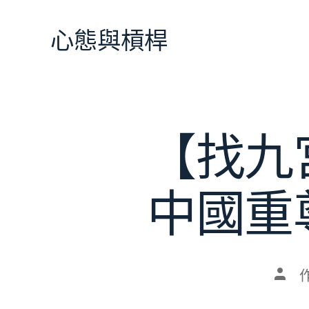
跳
至
心態與槓桿
主
要
內
容
【找九
中國重
文
章
作