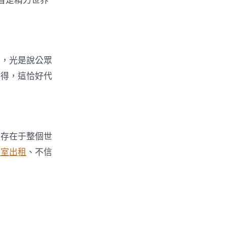
首是精力世界
娼，光是說公眾
覺得，這恰好代
泛存在于整個世
議室出租
、不信