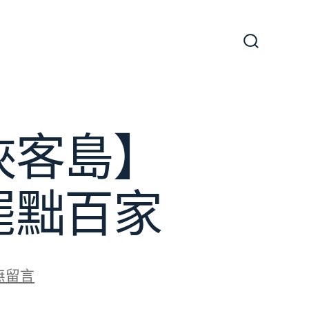
搜
尋
切
換
開
關
俠客島】
罷黜百家
無留言
【找