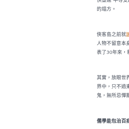
快墮進“中等支
的塌方。
俠客島之前就
人物不留意本
表了30年來
其實，放眼世
界中，只不過
鬼，無所忌憚
儒學能包治百