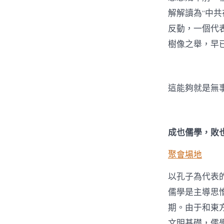
解解讀為“中
反動，一個代
樹像之舉，早
這能夠就是無
成也儒學，敗
聚會場地
以孔子為代表
儒學是主導思
期。由于和東
文明基礎，儒