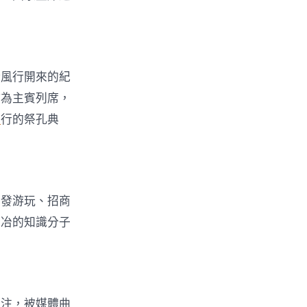
漸風行開來的紀
作為主賓列席，
室
行的祭孔典
開發游玩、招商
陶冶的知識分子
關注，被媒體曲