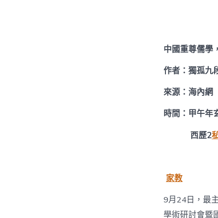
者
中國重尊儒學
作者：獨孤九
來源：海內網
時間：甲午年
西歷2
家教
9月24日，最
學術研討會暨