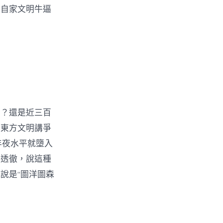
著自家文明牛逼
明？還是近三百
得東方文明講爭
年夜水平就墮入
夠透徹，說這種
說是“圖洋圖森