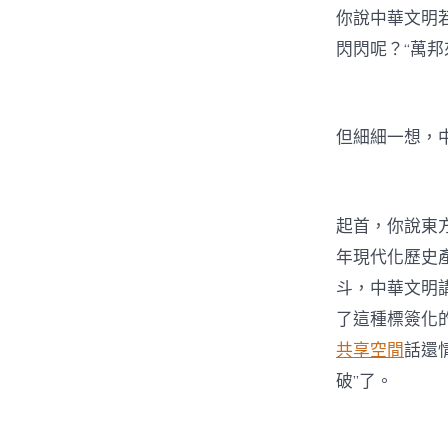
你說中華文明
閃閃呢？“萬邦
但細細一想，
起首，你說東
年現代化歷史
斗，中華文明
了這種標簽化
共享空間
話還
破”了。