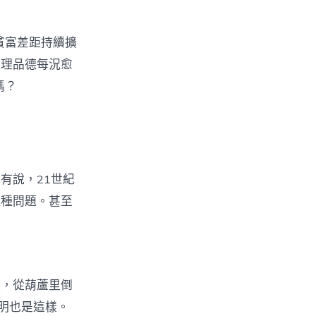
貧富差距持續擴
倫理品德每況愈
嗎？
有說，21世紀
種種問題。甚至
腿，從葫蘆里倒
明也是這樣。