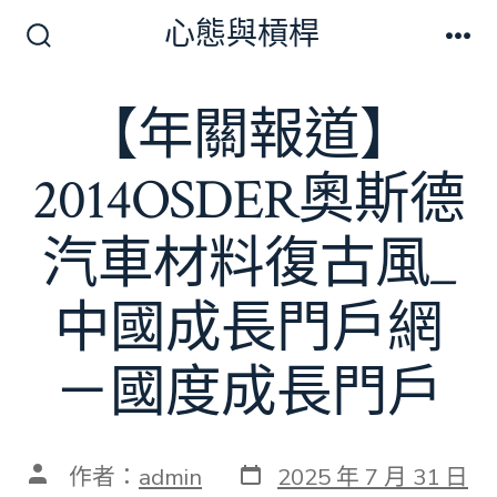
跳
心態與槓桿
至
搜
選
尋
單
主
切
【年關報道】
要
換
開
內
關
2014OSDER奧斯德
容
汽車材料復古風_
中國成長門戶網
－國度成長門戶
發
文
作者：
admin
2025 年 7 月 31 日
表
章