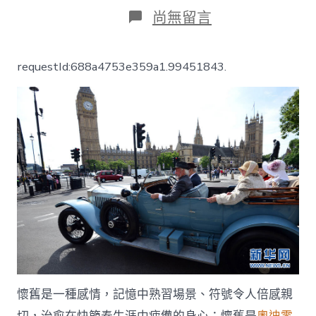
日
作
在
尚無留言
期
者
〈【年
關
報
requestId:688a4753e359a1.99451843.
道】
2014OSDER
奧
斯
德
汽
車
材
料
復
古
風
_
中
國
成
懷舊是一種感情，記憶中熟習場景、符號令人倍感親
長
門