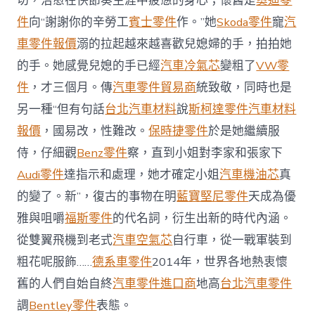
切，治愈在快節奏生涯中疲憊的身心；懷舊是
奧迪零
戶
件
向“謝謝你的辛勞工
賓士零件
作。”她
Skoda零件
寵
汽
網
－
車零件報價
溺的拉起越來越喜歡兒媳婦的手，拍拍她
國
的手。她感覺兒媳的手已經
汽車冷氣芯
變粗了
VW零
度
成
件
，才三個月。傳
汽車零件貿易商
統致敬，同時也是
長
門
另一種“但有句話
台北汽車材料
說
斯柯達零件
汽車材料
戶〉
報價
，國易改，性難改。
保時捷零件
於是她繼續服
中
侍，仔細觀
Benz零件
察，直到小姐對李家和張家下
Audi零件
達指示和處理，她才確定小姐
汽車機油芯
真
的變了。新”，復古的事物在明
藍寶堅尼零件
天成為優
雅與咀嚼
福斯零件
的代名詞，衍生出新的時代內涵。
從雙翼飛機到老式
汽車空氣芯
自行車，從一戰軍裝到
粗花呢服飾……
德系車零件
2014年，世界各地熱衷懷
舊的人們自始自終
汽車零件進口商
地高
台北汽車零件
調
Bentley零件
表態。