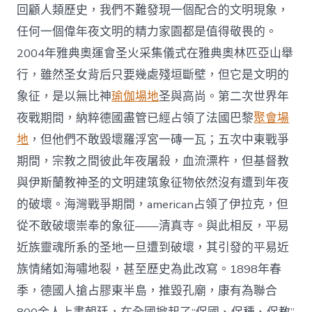
回顧人類歷史，我們不難發現一個配合的文明現象，
任何一個偉年夜文明的精力家園都是值得敬畏的。
2004年雅典奧運會圣火采集儀式在雅典奧林匹亞山舉
行，雖然圣女背后只要幾處殘垣斷壁，但它是文明的
象征，是以無比神
瑜伽場地
圣與高尚。第二次世界年
夜戰期間，納粹德國盡管已經占領了法國巴黎
聚會場
地
，但他們不敢毀壞羅浮宮一磚一瓦；五次中東戰爭
期間，宗教之間彼此年夜屠殺，血流漂杵，但基督教
與伊斯蘭教神圣的文明建筑象征物依然沒有遭到年夜
的破壞。海灣戰爭期間，american占領了伊拉克，但
從不敢破壞崇奉的象征——清真寺。與此相反，平易
近族靈魂所系的圣地一旦遭到破壞，其引發的平易近
族情緒如海嘯地裂，甚至歷史為此改寫。1898年春
季，德國人搶占膠東半島，推毀孔廟，康有為聯合