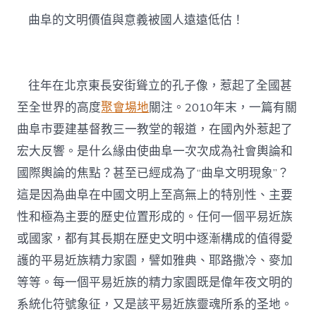
曲阜的文明價值與意義被國人遠遠低估！
往年在北京東長安街聳立的孔子像，惹起了全國甚
至全世界的高度
聚會場地
關注。2010年末，一篇有關
曲阜市要建基督教三一教堂的報道，在國內外惹起了
宏大反響。是什么緣由使曲阜一次次成為社會輿論和
國際輿論的焦點？甚至已經成為了“曲阜文明現象”？
這是因為曲阜在中國文明上至高無上的特別性、主要
性和極為主要的歷史位置形成的。任何一個平易近族
或國家，都有其長期在歷史文明中逐漸構成的值得愛
護的平易近族精力家園，譬如雅典、耶路撒冷、麥加
等等。每一個平易近族的精力家園既是偉年夜文明的
系統化符號象征，又是該平易近族靈魂所系的圣地。