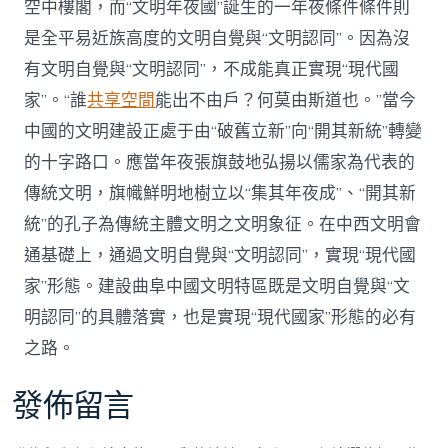
空中樓閣，而“文明年夜國”誕生的一年夜條件條件則
是全平易近族高度的文明自覺與“文明認同”。因為沒
有文明自覺與“文明認同”，不成能真正實現“現代國
家”。“誰
共享空間
能出不由戶？何莫由斯道也。”當今
中國的文明建設正處于由“破舊立新”向“開其新統”轉變
的十字路口。應當年夜張旗鼓地弘揚以儒家為代表的
傳統文明，旗幟鮮明地樹立以“集其年夜成”、“開其新
統”的孔子為傳統主體文明之文明象征。在中西文明會
通基礎上，通過文明自覺與“文明認同”，實現“現代國
家”形態。建設曲阜中國文明特區既是文明自覺與“文
明認同”的具體落實，也是實現“現代國家”形態的必有
之路。
發佈留言