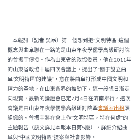
華
讀
書
找
九
宮
格
本報訊（記者 吳昂）第一個想到把“文明特區”這個
分
概念與曲阜聯在一路的是山東年夜學儒學高級研討院
享
報】
的曾振宇傳授。作為山東省的政協委員，他在2011年
山
的山東省政協十屆四次會議上，提出了“關于設立曲
東
籌
阜‘文明特區’的建議”，意在將曲阜打形成中國文明和
謀
設
精力的圣地。在山東各界的推動下，這一設想日漸走
曲
向現實，最新的論證會已定7月4日在濟南舉行。這次
阜
為
會議是由山東年夜學儒學高級研討院牽
會議室出租
頭
“文
組織的。曾振宇將在會上作“文明特區，特在何處”的
明
特
主題報告（該文詳見本報本日第5版），詳細介紹曲
區”〉
阜與“中國文明特區”提案與社會影響。
中