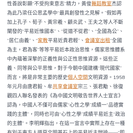
性善說彰顯“不受拘束意志”精力，黃俊
舞蹈教室
杰認
為此乃梁任公思孟學中“最具創發性之見解。”假如再
加上孔子、荀子、黃宗羲、顧炎武、王夫之等人不斷
闡發的“平易近惟國本”、“從道不從君”、“全國為公”、
“居仁由義”、“
家教
平易近貴君輕”、
會議室出租
“全國
為主，君為客”等等平易近本政治思惟，儒家思惟體系
中內蘊著深摯的正義性與公正性思惟資源。這些正
義、同等與公平思惟，對于今朝中國建構“現代國家”
而言，將是非常主要的歷史
個人空間
文明資源。1958
年元月由唐君毅、牟
共享會議室
宗三、張君勱、徐復
觀四人聯名發表的《為中國文明敬告世界人士宣言》
認為，中國人不僅可由儒家“心性之學”成績一“品德實
踐的主體”，同時也可由“心性之學”成績平易近主“政治
的主體”。李明輝指出，在這一宣言中實際上存在一種
有別于東方人道惡文明基石上的平易近主辦論——“即