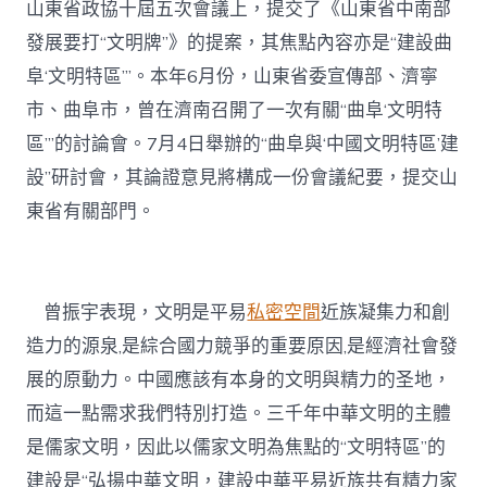
山東省政協十屆五次會議上，提交了《山東省中南部
發展要打“文明牌”》的提案，其焦點內容亦是“建設曲
阜‘文明特區’”。本年6月份，山東省委宣傳部、濟寧
市、曲阜市，曾在濟南召開了一次有關“曲阜‘文明特
區’”的討論會。7月4日舉辦的“曲阜與‘中國文明特區’建
設”研討會，其論證意見將構成一份會議紀要，提交山
東省有關部門。
曾振宇表現，文明是平易
私密空間
近族凝集力和創
造力的源泉,是綜合國力競爭的重要原因,是經濟社會發
展的原動力。中國應該有本身的文明與精力的圣地，
而這一點需求我們特別打造。三千年中華文明的主體
是儒家文明，因此以儒家文明為焦點的“文明特區”的
建設是“弘揚中華文明，建設中華平易近族共有精力家