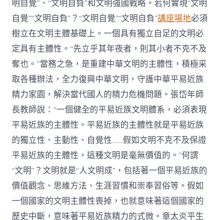
明自覺”、“文明自負”和文明強國戰略。若何實現“文明
自覺”“文明自負”？“文明自覺”“文明自負”
講座場地
必須
樹立在文明主體基礎上。一個具有獨立自足的文明必
定具有主體性。“先立乎其年夜者，則其小者不克不及
奪也。”當務之急，是重建中華文明的主體性，積極采
取各種辦法，全力復興中華文明，守護中華平易近族
精力家園，解決當代國人的精力危機問題。張岱年師
長教師說：“一個健全的平易近族文明體系，必須表現
平易近族的主體性。平易近族的主體性就是平易近族
的獨立性、主動性、自覺性……假如文明不克不及保證
平易近族的主體性，這種文明是毫無價值的。”何謂
“文明”？文明就是“人文明成”，包括著一個平易近族的
價值觀念、思維方法、生涯習慣和崇奉習俗等。假如
一個國家的文明主體性喪掉，也就意味著這個國家的
歷史中斷，意味著平易近族精力的式微。章太炎平生