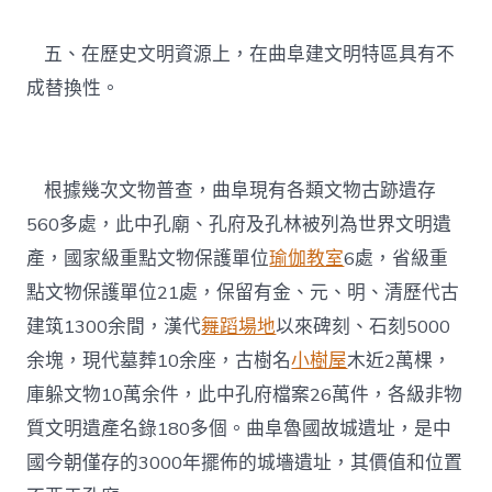
五、在歷史文明資源上，在曲阜建文明特區具有不
成替換性。
根據幾次文物普查，曲阜現有各類文物古跡遺存
560多處，此中孔廟、孔府及孔林被列為世界文明遺
產，國家級重點文物保護單位
瑜伽教室
6處，省級重
點文物保護單位21處，保留有金、元、明、清歷代古
建筑1300余間，漢代
舞蹈場地
以來碑刻、石刻5000
余塊，現代墓葬10余座，古樹名
小樹屋
木近2萬棵，
庫躲文物10萬余件，此中孔府檔案26萬件，各級非物
質文明遺產名錄180多個。曲阜魯國故城遺址，是中
國今朝僅存的3000年擺佈的城墻遺址，其價值和位置