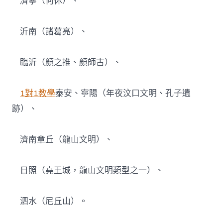
濟寧（何休）、
沂南（諸葛亮）、
臨沂（顏之推、顏師古）、
1對1教學
泰安、寧陽（年夜汶口文明、孔子遺
跡）、
濟南章丘（龍山文明）、
日照（堯王城，龍山文明類型之一）、
泗水（尼丘山）。