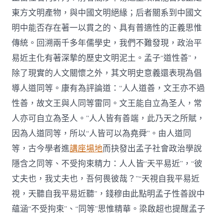
東方文明產物，與中國文明絕緣；后者關系到中國文
明中能否存在著一以貫之的、具有普適性的正義思惟
傳統。回溯兩千多年儒學史，我們不難發現，政治平
易近主化有著深摯的歷史文明泥土。孟子“道性善”，
除了現實的人文關懷之外，其文明史意義還表現為倡
導人道同等。康有為評論道：“人人道善，文王亦不過
性善，故文王與人同等雷同。文王能自立為圣人，常
人亦可自立為圣人。”人人皆有善端，此乃天之所賦，
因為人道同等，所以“人皆可以為堯舜”。由人道同
等，古今學者進
講座場地
而抉發出孟子社會政治學說
隱含之同等、不受拘束精力：人人皆“天平易近”，“彼
丈夫也，我丈夫也，吾何畏彼哉？”“天視自我平易近
視，天聽自我平易近聽”，錢穆由此點明孟子性善說中
蘊涵“不受拘束”、“同等”思惟精華。梁啟超也提醒孟子