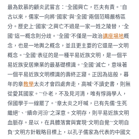
最為欽慕的顧炎武嘗言：“全國興亡，匹夫有責。”自
古以來，儒家一向將“國家”與“全國”兩個范疇嚴格區
分。歷史上“國家”之興亡不過是一家一姓之陵替，“全
國”這一概念則分歧。“全國”不僅是一政治
講座場地
概
念，也是一地輿之概念，並且更主要的它還是一文明
概念。“全國”表征的是一種平易近族文明，是一個平
易近族安居樂業的最基礎標識。“全國”滅亡，意味著
一個平易近族文明標識的壽終正寢。正因為這般，暮
年的章
教學
太炎才會四處奔走，高喊“不讀史書，則無
從愛其國家。”“仆老，不及見河清，唯有惇誨學人，
保國學于一線罷了。”章太炎之吁喊，已有先儒“生死
繼絕”、“續命河汾”之深意。文明存，則平易近族文明
血脈存。是以，在具體落實與實現“文明自覺”“文明自
負”文明方針戰略目標上，以孔子儒家為代表的中國文