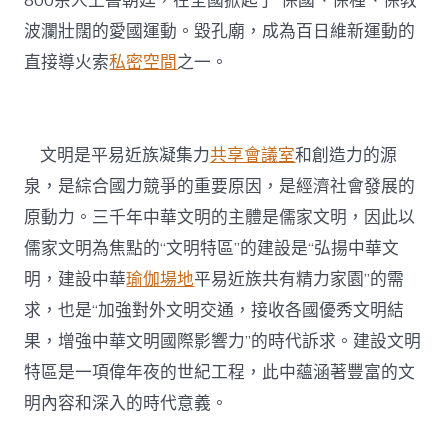
800余人上書朝廷，在全國掀起了“保國、保種、保教”
波瀾壯闊的愛國運動。毀孔廟，成為百日維新運動的
直接導火索
私密空間
之一。
文明是平易近族凝集力
共享會議室
和創造力的源
泉，是綜合國力競爭的重要原因，是經濟社會發展的
原動力。三千年中華文明的主體是儒家文明，因此以
儒家文明為焦點的“文明特區”的建設是“弘揚中華文
明，建設中華
瑜伽場地
平易近族共有精力家園”的需
求，也是“加強對外文明交通，接收各國優秀文明結
果，增強中華文明國際影響力”的時代訴求。建設文明
特區是一項偉年夜的世紀工程，此中蘊涵著豐富的文
明內容和深入的時代意義。