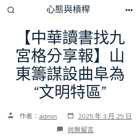
跳
心態與槓桿
至
搜
選
尋
單
主
切
【中華讀書找九
要
換
開
內
關
宮格分享報】山
容
東籌謀設曲阜為
“文明特區”
發
文
作者：
admin
2025 年 3 月 25 日
表
章
日
作
在
尚無留言
期
者
〈【中