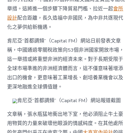
JIUYI
舉措。這將進一個步驟下降貿易門檻、拉近一起
會所
俱
意
設計
配合距離，長久造福中非國民，為中非共逐現代
翻
化之夢供給新機遇。
修
設
計
肯尼亞“首都調頻”（Capital FM）網站日前發表文章
元
稱，中國通過零關稅政策向53個非洲國家開放市場，
一
起
這一舉措或將重塑非洲的經濟未來。對于長期受限于
配
全球市場準進的非洲經濟體而言，這不僅意味著增添
合
發
出口的機會，更意味著工業增長、創培養業機會以及
展
空
更深地融進全球價值鏈。
間〉
中
肯尼亞“首都調頻”（Capital FM）網站報道截圖
文章稱，張水瓶猛地衝出地下室，他必須阻止牛土豪
用物質的力量來破壞他眼淚的情感純度。在其他處所
的年夜門似乎正在收窄之際，中國
大直室內設計
的這