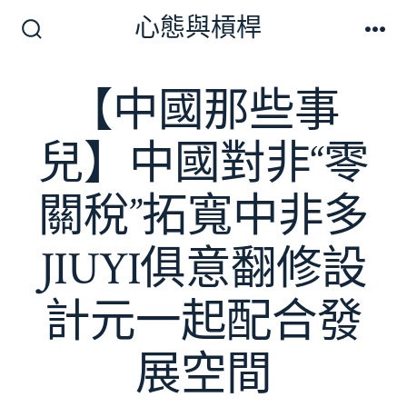
跳
心態與槓桿
至
搜
選
尋
單
主
切
【中國那些事
要
換
開
內
關
兒】中國對非“零
容
關稅”拓寬中非多
JIUYI俱意翻修設
計元一起配合發
展空間