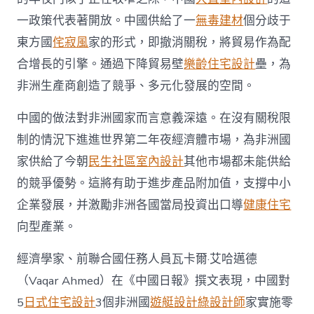
一政策代表著開放。中國供給了一
無毒建材
個分歧于
東方國
侘寂風
家的形式，即撤消關稅，將貿易作為配
合增長的引擎。通過下降貿易壁
樂齡住宅設計
壘，為
非洲生產商創造了競爭、多元化發展的空間。
中國的做法對非洲國家而言意義深遠。在沒有關稅限
制的情況下進進世界第二年夜經濟體市場，為非洲國
家供給了今朝
民生社區室內設計
其他市場都未能供給
的競爭優勢。這將有助于進步產品附加值，支撐中小
企業發展，并激勵非洲各國當局投資出口導
健康住宅
向型產業。
經濟學家、前聯合國任務人員瓦卡爾·艾哈邁德
（Vaqar Ahmed）在《中國日報》撰文表現，中國對
5
日式住宅設計
3個非洲國
遊艇設計
綠設計師
家實施零