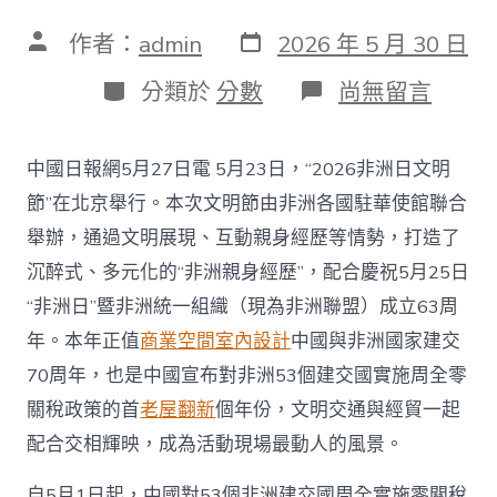
發
文
作者：
admin
2026 年 5 月 30 日
表
章
日
作
分
在
分類於
分數
尚無留言
期
者
類
〈【中
國
那
中國日報網5月27日電 5月23日，“2026非洲日文明
些
事
節”在北京舉行。本次文明節由非洲各國駐華使館聯合
兒】
舉辦，通過文明展現、互動親身經歷等情勢，打造了
中
國
沉醉式、多元化的“非洲親身經歷”，配合慶祝5月25日
對
“非洲日”暨非洲統一組織（現為非洲聯盟）成立63周
非
“零
年。本年正值
商業空間室內設計
中國與非洲國家建交
關
70周年，也是中國宣布對非洲53個建交國實施周全零
稅”
拓
關稅政策的首
老屋翻新
個年份，文明交通與經貿一起
寬
中
配合交相輝映，成為活動現場最動人的風景。
非
多
自5月1日起，中國對53個非洲建交國周全實施零關稅