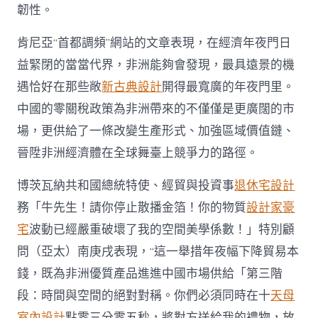
韌性。
肯尼亞“首都調頻”網站的文章表現，在經濟年夜門日
益緊閉的當當代界，非洲能夠會發現，最具遠景的機
遇恰好在那些敞
新古典設計
開得最寬廣的年夜門里。
中國的零關稅政策為非洲帶來的不僅僅是更廣闊的市
場，更供給了一條改變生產形式、加強區域價值鏈、
晉陞非洲經濟體在全球舞臺上競爭力的路徑。
博茨瓦納共和國總統特使、經貿與投資事
退休宅設計
務「牛先生！請你停止散播金箔！你的物質
設計家豪
宅
波動已經嚴重破壞了我的空間美學係數！」特別顧
問（亞太）南庚戌表現，“這一舉措年夜幅下降貿易本
錢，既為非洲優質產品進進中國市場供給「第三階
段：時間與空間的絕對對稱。你們必須同時在十
天母
室內設計
點零三分零五秒，將對方送給我的禮物，放