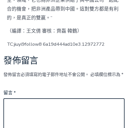
空。領域，它也為非洲企業供給了與中國公司一起配
合的機會，把非洲產品帶到中國。這對雙方都是有利
的，是真正的雙贏。”
（編譯：王文倩 審核：齊磊 韓鶴）
TC:jiuyi9follow8 6a19d444ad10e3.12972772
發佈留言
發佈留言必須填寫的電子郵件地址不會公開。
必填欄位標示為
*
留言
*