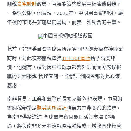
關稅
豪宅設計
政策，直接為這些發展中經濟體供給了
一條性命線。他表現，2026年，中國用事實證明，龐
年夜的市場并非施壓的籌碼，而是一起配合的平臺。
中國日報網站報道截圖
此前，非盟委員會主席馬哈茂德·阿里·優素福在接收采
訪時，對此次零關稅舉措
THE R3 寓所
給予高度評
價。他婉言，這對因中東戰事影響外溢而面臨嚴峻挑
戰的非洲來說“恰逢其時”，全體非洲國民都對此心懷
感謝。
南非貿易、工業和競爭部長帕克斯·陶也表現，中國的
零關稅舉措是
醫美診所設計
強無力中非關系的體現，
為南非供給進進“全球最年夜且最具活氣市場”的機
遇，將與南非多元經濟戰略相輔相成，增強南非經濟