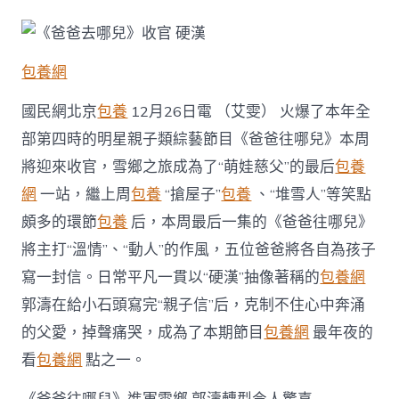
爸
往
哪
兒》
包養網
收
官
硬
國民網北京
包養
12月26日電 （艾雯） 火爆了本年全
漢”
部第四時的明星親子類綜藝節目《爸爸往哪兒》本周
郭
濤”
將迎來收官，雪鄉之旅成為了“萌娃慈父”的最后
包養
台
網
一站，繼上周
包養
“搶屋子”
包養
、“堆雪人”等笑點
包
養
頗多的環節
包養
后，本周最后一集的《爸爸往哪兒》
心
將主打“溫情”、“動人”的作風，五位爸爸將各自為孩子
得
寫
寫一封信。日常平凡一貫以“硬漢”抽像著稱的
包養網
親
郭濤在給小石頭寫完“親子信”后，克制不住心中奔涌
子
信
的父愛，掉聲痛哭，成為了本期節目
包養網
最年夜的
引
淚
看
包養網
點之一。
奔〉
中