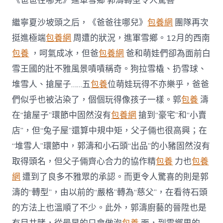
《爸爸往哪兒》進軍雪鄉 郭濤轉型令人驚喜
繼寧夏沙坡頭之后，《爸爸往哪兒》
包養網
團隊再次
挺進極端
包養網
周遭的狀況，進軍雪鄉。12月的西南
包養
，呵氣成冰，但爸
包養網
爸和萌娃們卻為面前白
雪王國的壯不雅風景嘖嘖稱奇。狗拉雪橇、扔雪球、
堆雪人、搶屋子……五
包養
位萌娃玩得不亦樂乎，爸爸
們似乎也被沾染了，個個玩得像孩子一樣。郭
包養
濤
在“搶屋子”環節中固然沒有
包養網
搶到“豪宅”和“小賣
店”，但“兔子屋”還算中規中矩，父子倆也很高興；在
“堆雪人”環節中，郭濤和小石頭“出品”的小豬固然沒有
取得頭名，但父子倆齊心合力的協作精
包養
力也
包養
網
遭到了良多不雅眾的承認。而更令人驚喜的則是郭
濤的“轉型”，由以前的“嚴格”轉為“慈父”，在看待石頭
的方法上也溫順了不少。此外，郭濤廚藝的晉陞也是