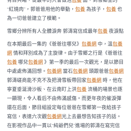
有目共睹，從最早的只會做泡
包養
面，到雪鄉里的
“紅燒肉”，郭爸爸用他的舉動，
包養
為孩子，
包養
也
為一切爸爸建立了模範。
雪鄉分辨所有人全體淚奔 郭濤寫信成最年
包養
夜淚點
在本期最后一集的《爸爸往哪兒》
包養網
中，溫
包養
網
情和拜別成為了主旋律。由于雪鄉之行是《爸爸往
包養
哪兒
包養網
》第一季的最后一次觀光，是以節目
中處處佈滿回想。
包養網
當石
包養網
頭跟爸爸
包養網
郭濤磋商能不克不及把滑雪板帶回家
包養網
時，他在
寧夏垂涎滑沙板、在云南盯上洪
包養
流桶的場景也逐
一顯現，令人看后不由佈滿感傷。而更年夜的催淚彈
還在后面，節目組設定每位爸爸在雪鄉第一夜給孩子
寫信，表達六次觀
包養網
光上去最想告知孩子的話。
在影視作品中一貫以“純爺們兒”進場的郭濤在寫完信