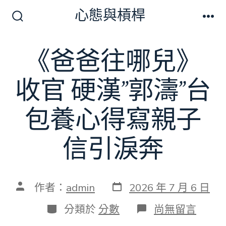
跳
心態與槓桿
至
搜
選
尋
單
主
切
《爸爸往哪兒》
要
換
開
內
關
收官 硬漢”郭濤”台
容
包養心得寫親子
信引淚奔
發
文
作者：
admin
2026 年 7 月 6 日
表
章
日
作
分
在
分類於
分數
尚無留言
期
者
類
〈《爸