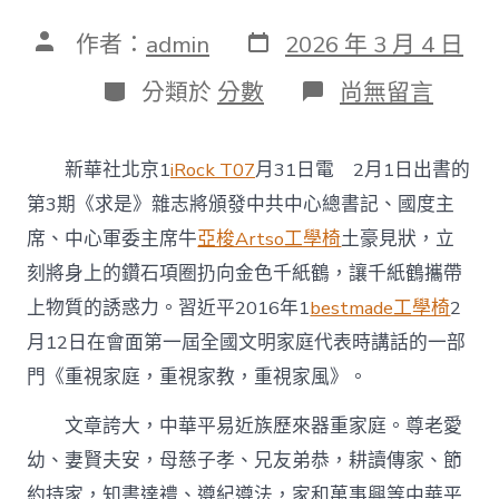
發
文
作者：
admin
2026 年 3 月 4 日
表
章
日
作
分
在
分類於
分數
尚無留言
期
者
類
〈《億
嵐
系
新華社北京1
iRock T07
月31日電 2月1日出書的
統
櫃
第3期《求是》雜志將頒發中共中心總書記、國度主
求
席、中心軍委主席牛
亞梭Artso工學椅
土豪見狀，立
是》
雜
刻將身上的鑽石項圈扔向金色千紙鶴，讓千紙鶴攜帶
志
上物質的誘惑力。習近平2016年1
bestmade工學椅
2
頒
發
月12日在會面第一屆全國文明家庭代表時講話的一部
習
門《重視家庭，重視家教，重視家風》。
近
平
總
文章誇大，中華平易近族歷來器重家庭。尊老愛
書
幼、妻賢夫安，母慈子孝、兄友弟恭，耕讀傳家、節
記
主
約持家，知書達禮、遵紀遵法，家和萬事興等中華平