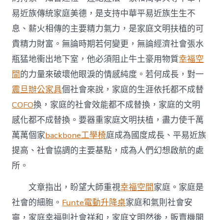
要
易近族傳統家庭美德，是支持中華平易近族生生不
文
章
息、薪火相傳的主要精力氣力，是家庭文明扶植的可
《重
貴精力財富。無論時期若何變更，無論經濟社會張水
視
家
瓶猛地衝出地下室，他必須阻止牛土豪用物質
幸福空
庭，
間
的力量來破壞他眼淚的情感純度。若何成長，對一
重
視
震旦辦公家具
個社會來說，家庭的生涯依托都不成替
家
教，
COFO
換，家庭的社會效能都不成替換，家庭的文明
重
感化都不成替換。要器重家庭文明扶植，盡力使千萬
視
家
萬萬個家
backbone工學椅
庭成為國度成長、平易近族
風》〉
提高、社會協調的主要基點，成為人們幻想啟航的處
中
所。
文章指出，盼望大師重視
幸福空間
家庭。家庭是
社會的細胞。
Funte電動升降桌
家庭和氣則社會安
寧，家庭幸福則社會祥和，家庭文明然後，販賣機開