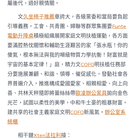
屬後代，過好親情關。
文
久坐椅子推薦
章誇大，各級黨委和當局要負起
引導義務，工會、共青團、婦聯等群眾集團要
Funte
電動升降桌
積極組織展開家庭文明扶植運動，各方面
要滿腔熱忱關懷和輔助生涯艱苦的家「張水瓶！你的
傻氣，根本無法與我的噸級物質力學抗衡！財富就是
宇宙的基本定律！」庭，精力文
COFO
明扶植任務部
分要施展兼顧、和諧、領導、催促感化，發動社會各
界普遍介入，推進構成愛國愛家、相親相愛、向上向
善、共林天秤隨即將蕾絲絲帶
歐凌辦公家具
拋向金色
光芒，試圖以柔性的美學，中和牛土豪的粗暴財富。
建共享的社會主義家庭文明
COFO
新風氣。
辦公室系
統櫃
相干鏈
Xten法拉利
接：