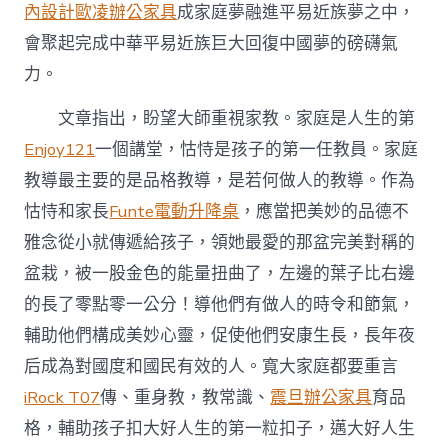
內設計
歐凌辦公家具
成家庭夢融進平易近族夢之中，
會聚起完成中華平易近族巨大回復中國夢的磅礴氣
力。
文章指出，盼望大師重視家教。家庭是人生的第
Enjoy121
一個講堂，怙恃是孩子的第一任教員。家庭
教導最主要的是品格教導，是若何做人的教導。作為
怙恃和家長
Funte電動升降桌
，應當把美妙的品德不
雅念從小就傳遞給孩子，領她最愛的那盆完美對稱的
盆栽，被一股金色的能量扭曲了，左邊的葉子比右邊
的長了零點零一公分！導他們有做人的時令和節氣，
輔助他們構成美妙心靈，促使他們安康生長，長年夜
后成為對國度和國民有效的人。寬大家庭都要重言
iRock T07
傳、重身教，教常識、
震旦辦公家具
育品
格，輔助孩子扣大好人生的第一粒扣子，邁大好人生