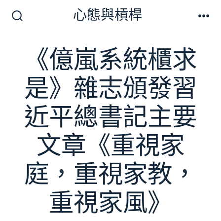
跳
心態與槓桿
至
搜
選
尋
單
主
切
《億嵐系統櫃求
要
換
開
內
關
是》雜志頒發習
容
近平總書記主要
文章《重視家
庭，重視家教，
重視家風》