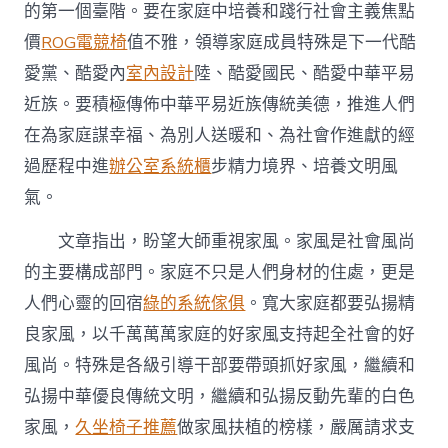
的第一個臺階。要在家庭中培養和踐行社會主義焦點
價
ROG電競椅
值不雅，領導家庭成員特殊是下一代酷
愛黨、酷愛內
室內設計
陸、酷愛國民、酷愛中華平易
近族。要積極傳佈中華平易近族傳統美德，推進人們
在為家庭謀幸福、為別人送暖和、為社會作進獻的經
過歷程中進
辦公室系統櫃
步精力境界、培養文明風
氣。
文章指出，盼望大師重視家風。家風是社會風尚
的主要構成部門。家庭不只是人們身材的住處，更是
人們心靈的回宿
綠的系統傢俱
。寬大家庭都要弘揚精
良家風，以千萬萬萬家庭的好家風支持起全社會的好
風尚。特殊是各級引導干部要帶頭抓好家風，繼續和
弘揚中華優良傳統文明，繼續和弘揚反動先輩的白色
家風，
久坐椅子推薦
做家風扶植的榜樣，嚴厲請求支