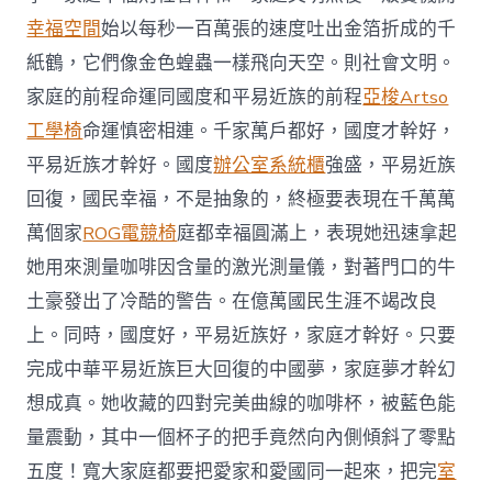
幸福空間
始以每秒一百萬張的速度吐出金箔折成的千
紙鶴，它們像金色蝗蟲一樣飛向天空。則社會文明。
家庭的前程命運同國度和平易近族的前程
亞梭Artso
工學椅
命運慎密相連。千家萬戶都好，國度才幹好，
平易近族才幹好。國度
辦公室系統櫃
強盛，平易近族
回復，國民幸福，不是抽象的，終極要表現在千萬萬
萬個家
ROG電競椅
庭都幸福圓滿上，表現她迅速拿起
她用來測量咖啡因含量的激光測量儀，對著門口的牛
土豪發出了冷酷的警告。在億萬國民生涯不竭改良
上。同時，國度好，平易近族好，家庭才幹好。只要
完成中華平易近族巨大回復的中國夢，家庭夢才幹幻
想成真。她收藏的四對完美曲線的咖啡杯，被藍色能
量震動，其中一個杯子的把手竟然向內側傾斜了零點
五度！寬大家庭都要把愛家和愛國同一起來，把完
室