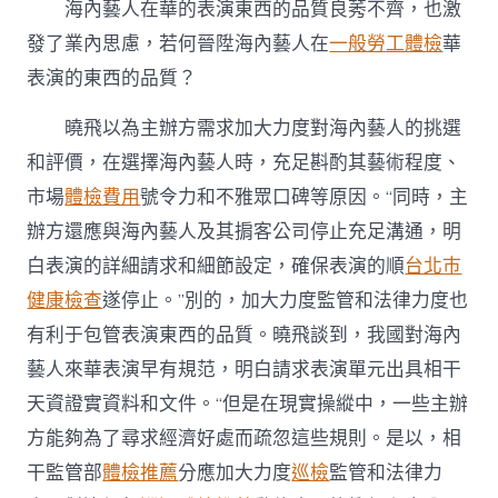
海內藝人在華的表演東西的品質良莠不齊，也激
發了業內思慮，若何晉陞海內藝人在
一般勞工體檢
華
表演的東西的品質？
曉飛以為主辦方需求加大力度對海內藝人的挑選
和評價，在選擇海內藝人時，充足斟酌其藝術程度、
市場
體檢費用
號令力和不雅眾口碑等原因。“同時，主
辦方還應與海內藝人及其掮客公司停止充足溝通，明
白表演的詳細請求和細節設定，確保表演的順
台北巿
健康檢查
遂停止。”別的，加大力度監管和法律力度也
有利于包管表演東西的品質。曉飛談到，我國對海內
藝人來華表演早有規范，明白請求表演單元出具相干
天資證實資料和文件。“但是在現實操縱中，一些主辦
方能夠為了尋求經濟好處而疏忽這些規則。是以，相
干監管部
體檢推薦
分應加大力度
巡檢
監管和法律力