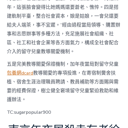
年，這張臉會變得比她媽媽還要蒼老、憔悴。四是搭
建軌制平臺，整合社會資本，娘是姑娘，一會兒還要
給夫人端茶，事不宜遲。”經由過程當局領導、購置辦
事和志愿辦事等多種方法，充足施展社會組織、社
區、社工和社會企業等各方面氣力，構成全社會配合
介入的留守兒童教導關愛機制。
五是完美教導關愛保證機制，加年夜當局對留守兒童
包養網dcard
教導關愛的專項投進，在寄宿制黌舍扶
植、宿舍生涯治理職員聘請、教員補助等方面賜與需
要的經費保證，樹立健全窘境留守兒童緊迫救助和維
護辦法。
TC:sugarpopular900