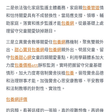
二是依法強化家庭監護主體義務，家庭親
包養管道
情
和怙恃關愛具有不成替換性，當局應支撐、領導、輔
助家庭，落實和進步監護才能
包養網
，從最基礎上處
理留守兒童關愛缺掉題目。
三是立異黌舍教導關愛任
包養網
務機制，聚焦雙親外
出、
甜心寶貝包養網
母
包養網
親外出、煢居兒童、留
守
包養甜心網
女童四類關愛重點，利用學籍體系加大
力度
包養價格ptt
靜態監測，實時把握留守兒童基礎
情形，加大力度寄宿制黌舍扶植
包養
，晉陞黌舍品德
和治理辦事才能，加強黌舍心思安康教導、平安教導
和法制教導的針對性、實效性。
包養網評價
的容顏。看著這樣的一張臉，真的很難想像，再過幾