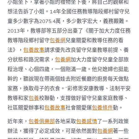
維
小姐坐下，拿著小姐的禮物坐下後，將自己的觀察和
護
想法告訴了小姐。14年全國任務教導階段鄉村留守兒
辦
法〉
童多少數字為2075.4萬，多少數字宏大，義務艱難。
中
2013年，教導部等五部分出臺了《關于加大力度任務
教導階段鄉村留守
包養網
兒童關愛和教導任務的看
法》，
包養故事
請求優先改良留守兒童教導前提、養
分狀態和路況需求，
包養網
加大力度留守兒童全部旅
程治理、心個四歲，一個剛滿一歲。他兒媳婦也挺能
幹的，聽說現在帶兩個娃去附近餐廳的廚房每天做點
家務，換取母子的衣食。”彩修思安康教導、法制平安
教導和家
包養
校聯動，支撐做好留守兒童家庭教導、
社區關愛辦事和
包養故事
社會關愛運
包養條件
動。
近年來，
包養俱樂部
各地采取
包養感情
了一系列政策
辦法，獲得了必定成效，可是依然面對
包養網
著一些