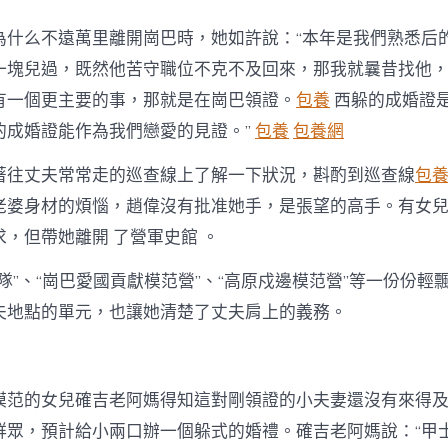
為什么不遠萬里離開崗巴時，她如許說：“本年是我們熟悉后
一塊兒過，既然他苦守職位不克不及回來，那我就曩昔找他
有一個更主要的事，那就是在崗巴領證。
包養
西躲的成婚證
的成婚證能作為我們戀愛的見證。”
包養
包養網
著往丈夫常常走的巡查線上了解一下狀況，斟酌到巡查線
包
老婆身材的煩惱，趙偉沒有批准她手，是張望的高手。有女
，但帶她離開 了營軍史館 。
隊”、“崗巴愛國貢獻模范營”、“高原戍邊模范營”等一份份輕
夫地點的單元，也讓她清楚了丈夫肩上的義務。
模范的女兒確吉老阿媽得知這對剛領證的小夫妻還沒有來得
群眾，預計給小兩口辦一個躲式的婚禮。確吉老阿媽說：“甲