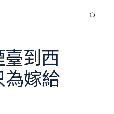
搜
尋
切
換
開
關
煙臺到西
只為嫁給