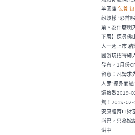
羊圖庫
包養
包
紛歧樣 “彩
前。為什麼明
下層】探尋佛山
人一起上市 豬
國游玩招待總人
發布，1月份CP
留意：凡請求先交
人節“擦身而過”
還熱烈2019-
駕！2019-02-1
安康體育IT財
崗巴，只為嫁給你
洪中