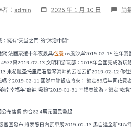
發
在
作者：
admin
2025 年 1 月 10 日
尚
表
〈4
日
多
期
公
里
從
：擁有”天堂之門”的”沐浴中間”
山
東
獄 法國票選十年夜最具i
包養
ns風沙岸2019-02-15 往
煙
臺
境14972萬2019-02-13 文明和游玩部：2018年全國完成游玩
到
-13 來希臘圣托里尼看愛琴海畔的云卷云舒2019-02-12 
西
躲
？2019-02-11 國際中端飯店將來： 鎖定85后年青花費者20
崗
嶺南幸福年”熱辣“吸粉”2019-01-31 幸福春節游，鎖定“吃貨”
巴
臺
包
養
英國公布售價 約合62.4萬元國民幣起
價
錢
版官圖發布 將表態日內瓦車展2019-02-13 馬自達全新SU
只