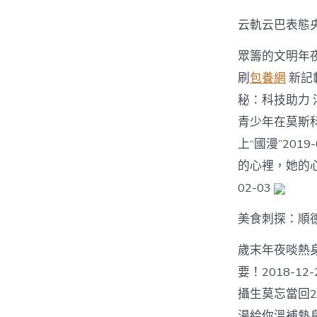
云軌云巴表態
眾籌的文明年
刷
包養網
新記載
秘：科技助力 
青少年在莫斯科共
上“國漫”201
的心裡，她的
02-03
美食刺探：順
歲末年夜啖熱身菜2
要！2018-1
攝生莫忘當回20
湯給你溫補熱身2