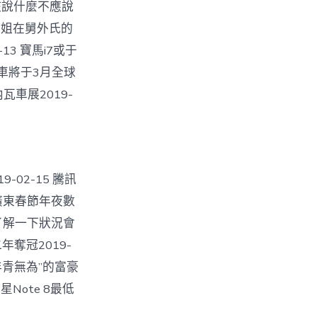
0該說什麼不應說
細姐在舅外氏的
〉
3 寶馬i7或于
概念車將于3月全球
瓦車展2019-
-02-15 騰訊
 廣東春節年夜數
：了解一下狀況會
年奪冠2019-
“年青無為”的富豪
Note 8最低