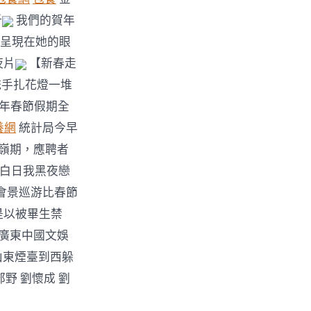
析
我們的賀年
會呈現在她的眼
夜片
【新春走
手扎花燈一堆
9年春節假期全
養網
統計局今早
職岑嶺期，應聘者
：你白日我黑夜戀
番禺會景巡游比春節
人是以被畢生禁
廣東中國文娛
從山東煙臺到西躲
郊野 劉懷成 劉