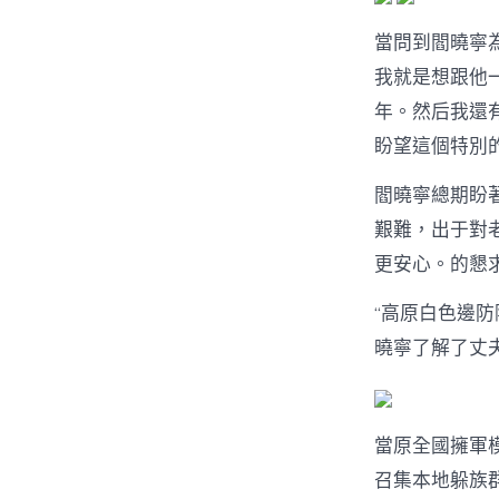
當問到閻曉寧
我就是想跟他
年。然后我還
盼望這個特別
閻曉寧總期盼
艱難，出于對
更安心。的懇求
“高原白色邊防
曉寧了解了丈
當原全國擁軍
召集本地躲族