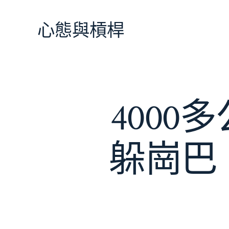
跳
至
心態與槓桿
主
要
內
容
400
躲崗巴