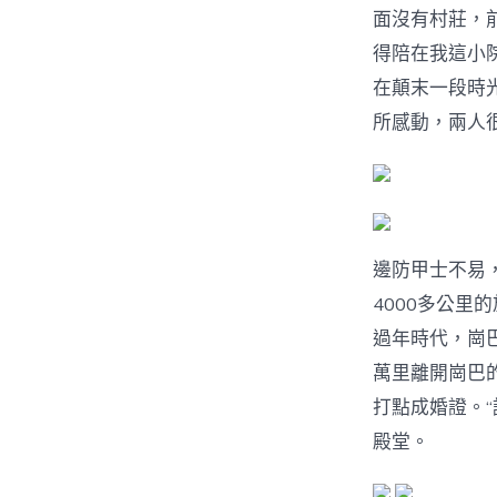
面沒有村莊，
得陪在我這小
在顛末一段時
所感動，兩人
邊防甲士不易
4000多公
過年時代，崗
萬里離開崗巴
打點成婚證。
殿堂。