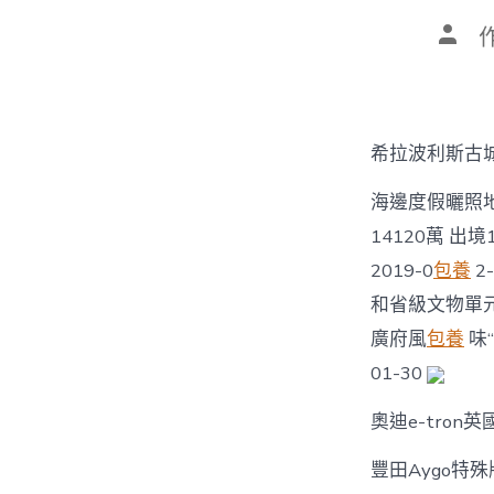
文
章
作
者
希拉波利斯古城
海邊度假曬照地
14120萬 出
2019-0
包養
2
和省級文物單元嗎
廣府風
包養
味“
01-30
奧迪e-tron
豐田Aygo特殊