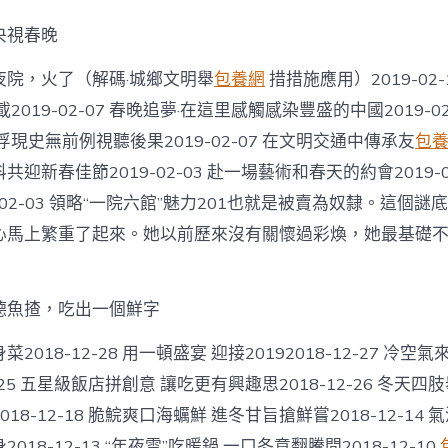
央視春晚
夜院，火了（解碼·城鄉文明舉
包養網
措措施應用）2019-02
2019-02-07 春晚追夢·在這里感觸感染豐盛的中國2019-02
浮現史無前例視聽後果2019-02-07 在文明交通中傳承友
包
迎新春佳節2019-02-03 赴一場藝術和春天的約會2019-0
9-02-03 領略“一院六館”魅力201也就是被賣為奴隸。這個
心馬上繁重了起來。她以前歷來沒有關懷過彩煥，她最基礎不
德魚揸，吃出一個鮮字
018-12-28 用一頓盛宴 迎接20192018-12-27 冷空氣
2-25 五星級飯店拼創意 讓吃更有興趣思2018-12-26 冬天四
18-12-18 脆鯇爽口海蠣鮮 進冬甘旨搶鮮嘗2018-12-14 
018-12-13 “年夜雪”吃暖鍋 一口冬意翻騰間2018-12-10