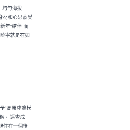
，均勻海拔
身材和心思蒙受
年“結伴”而
閻曉寧就是在如
予“高原戍邊模
務。 巡查戍
親住在一個後