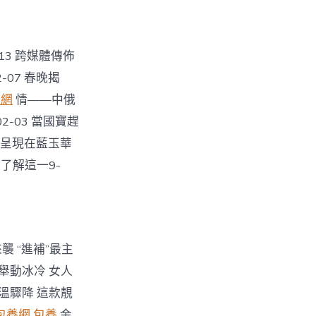
-13 跨媒體傳佈
-07 春晚揭
養網
情——中俄
2-03 當國寶趕
謎底呈現在藍玉華
了解這一9-
來襲 “進補”最主
肢舉動冰冷 女人
氣溫驟降 這款靚
包養網
包養
金