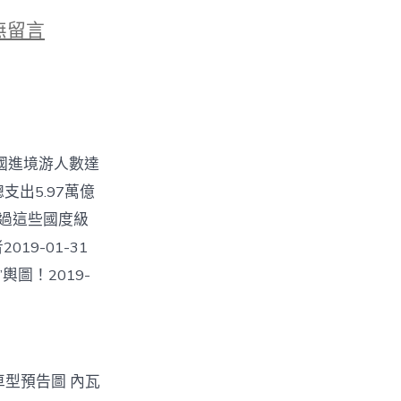
無留言
000
，
年我國進境游人數達
總支出5.97萬億
你往過這些國度級
19-01-31
輿圖！2019-
，
V車型預告圖 內瓦