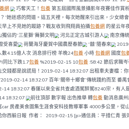
養網
巧奪天工！
包養
第五屆國際風景攝影年夜賽佳作賞
首呢？”她迷惑的問道。這五天裡，每次她醒來引出來，少女總
天早上不見她的蹤跡？戰友收到飛翔員拍攝
包養網
的星云年
獨佔的“三星獅”舞獅文明
河北正定古城引游人
南京傳統
燈受喜愛
荷蘭海牙慶賀中國農歷春節
“囍”隨春來
201
數4.15億人次 消息排行榜 羊晚24
包養
小時
包養網
國度
包
I同比下跌1.7
包養
%2019-02-15 10
包養
:58:42 節后求
錢都是說謊局！2019-02-14 18:32:07 出租車夫妻檔
2019-02-14 18:32:07 百年“關帝十鄉會”傳統踐約而至 
02-14 18:32:07 春運以來全省共查處酒駕醉駕8240宗，有
4 18:32:07
前往頂部 數字報 出色推舉 轉
包養
動消息廣州
富car 房產美食圖集生涯食安科技教導軍事 4000多公里，
西躲日報 作者： 2019-02-15 [p>通信員：平措仁青 張