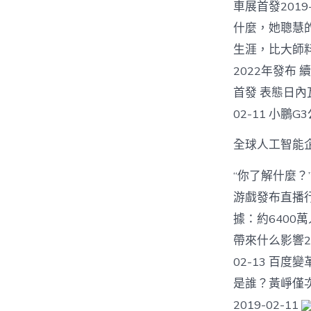
車展首發2019
什麼，她聰慧
生涯，比大師料想
2022年發布 
首發 表態日內瓦
02-11 小鵬G
全球人工智能企
“你了解什麼？”
游戲發布直播
據：約6400萬
帶來什么影響20
02-13 百度
是誰？黃崢僅次扎
2019-02-11