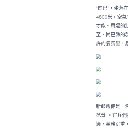
“崗巴”，坐落
4800米，空
才能。周遭的
至，崗巴縣的
許的氣氛里，
新郎趙偉是一名
范營”。官兵們
邊，義務沉重