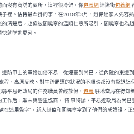
前面沒有商舖的處所，這裡很冷僻，你
包養網
連逛街
包養網
院子裡。怙恃最牽掛的事。在2018年3月，趙偉經家人先容
光的清楚后，趙偉被閻曉寧的溫順仁慈所吸引，閻曉寧也為
很快就墜進愛河。
，邊防甲士的軍婚加倍不易。從煙臺到崗巴，從內陸的東邊
里的旅程、高原反映、對生疏周遭的狀況的不順應都沒有擊退這
巴縣平易近政局的任務職員曾經放假，
包養
駐地當局在得知
的工作后，顛末與營里協商， 特 事特辦，平易近政局為崗巴
“請在這里簽字”，新人趙偉和閻曉寧拿到了他們的成婚證，正