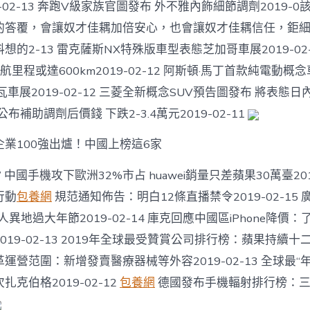
為
-02-13 奔跑V級家族官圖發布 外不雅內飾細節調劑2019-
嫁
的答覆，會讓奴才佳耦加倍安心，也會讓奴才佳耦信任，鉅
給
你
的2-13 雷克薩斯NX特殊版車型表態芝加哥車展2019-02-1
中
續航里程或達600km2019-02-12 阿斯頓·馬丁首款純電動
車展2019-02-12 三菱全新概念SUV預告圖發布 將表態日內
3公布補助調劑后價錢 下跌2-3.4萬元2019-02-11
業100強出爐！中國上榜這6家
 中國手機攻下歐洲32%市占 huawei銷量只差蘋果30萬臺2019
行動
包養網
規范通知佈告：明白12條直播禁令2019-02-15
人異地過大年節2019-02-14 庫克回應中國區iPhone降價
19-02-13 2019年全球最受贊賞公司排行榜：蘋果持續十二
變革運營范圍：新增發賣醫療器械等外容2019-02-13 全球最
克伯格2019-02-12
包養網
德國發布手機輻射排行榜：三星