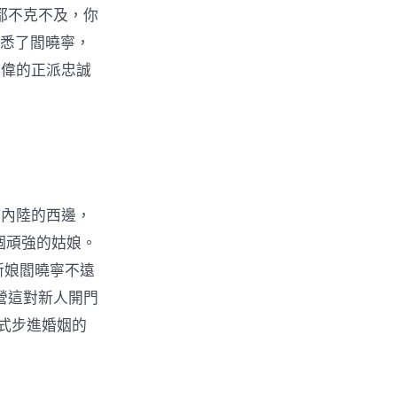
都不克不及，你
熟悉了閻曉寧，
趙偉的正派忠誠
到內陸的西邊，
個頑強的姑娘。
新娘閻曉寧不遠
營這對新人開門
式步進婚姻的