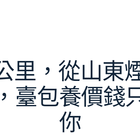
0多公里，從山東
，臺包養價錢
你