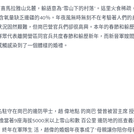
在喜馬拉雅山北麓，躲語意為“雪山下的村落”。這里火食稀疏
氣含氧量缺乏邊疆的40％。年夜風無時無刻不在考驗著人們的
狀況固然艱難，但崗巴營官兵們卻很高興。本年的春節和躲歷新
群眾代表離開營區同官兵共度春節和躲歷新年，而新晉軍嫂
感觸感染到了一個體樣的婚禮。
駐守在崗巴的邊防甲士，趙 偉地點 的崗巴 營曾被習主席 授
擔當著9座海拔5000米以上雪山和數 百公里 邊防地的巡查義
，終年在軍隊生 活，趙偉的婚姻年夜事成了“母親讓你陪你母