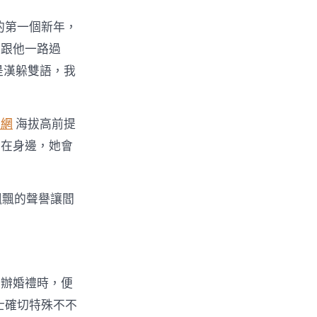
的第一個新年，
，跟他一路過
是漢躲雙語，我
養網
海拔高前提
兒在身邊，她會
飄飄的聲譽讓閻
及辦婚禮時，便
士確切特殊不不