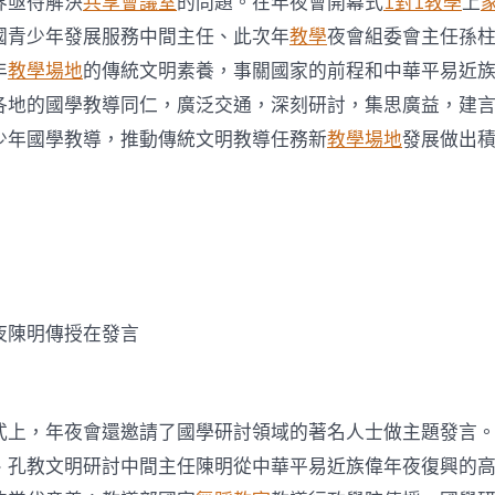
界亟待解決
共享會議室
的問題。在年夜會開幕式
1對1教學
上
國青少年發展服務中間主任、此次年
教學
夜會組委會主任孫
年
教學場地
的傳統文明素養，事關國家的前程和中華平易近
各地的國學教導同仁，廣泛交通，深刻研討，集思廣益，建
少年國學教導，推動傳統文明教導任務新
教學場地
發展做出
夜陳明傳授在發言
式上，年夜會還邀請了國學研討領域的著名人士做主題發言
、孔教文明研討中間主任陳明從中華平易近族偉年夜復興的