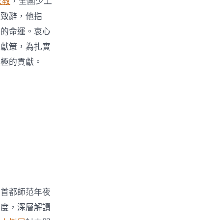
家教
，全國少工
柱致辭，他指
族的命運。衷心
言獻策，為扎實
積極的貢獻。
。首都師范年夜
高度，深層解讀