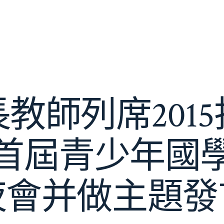
教師列席201
首屆青少年國
夜會并做主題發