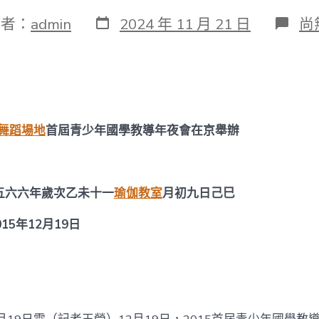
發
在
作者：
admin
2024 年 11 月 21 日
尚
表
〈
日
明
期
師
長
教
師
列
舞蹈場地
首屆青少年國學教導年夜會在京舉辦
席
20
找
九
宮
五六六年歲次乙未十一
瑜伽教室
月初九日己巳
格
會
年12月19日
議
室
首
屆
青
少