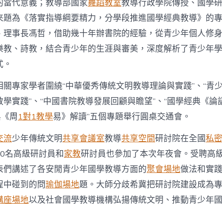
的當代意義；教導部國家
舞蹈教室
教導行政學院傳授、國學
來題為《落實指導綱要精力，分學段推進國學經典教導》的
、理事長馮哲，借助幾十年辦書院的經驗，從青少年個人修
樂教、詩教，結合青少年的生涯與審美，深度解析了青少年
式。
相關專家學者圍繞“中華優秀傳統文明教導理論與實踐”、“青
教學實踐”、“中國書院教導發展回顧與瞻望”、“國學經典《論
典《周
1對1教學
易》解讀”五個專題舉行圓桌交通會。
交流
少年傳統文明
共享會議室
教導
共享空間
研討院在全國
私
70名高級研討員和
家教
研討員也參加了本次年夜會。受聘高
表們講述了各安閒青少年國學教導方面的
聚會場地
做法和實
程中碰到的問
瑜伽場地
題。大師分歧希冀把研討院建設成為
講座場地
以及社會國學教導機構弘揚傳統文明、推動青少年