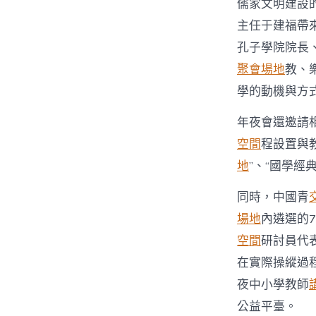
儒家文明建設
主任于建福帶
孔子學院院長
聚會場地
教、
學的動機與方
年夜會還邀請
空間
程設置與
地
”、“國學經
同時，中國青
場地
內遴選的
空間
研討員代
在實際操縱過
夜中小學教師
公益平臺。