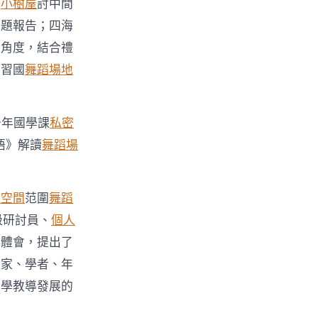
研
小樹屋
討中間
專題報告；四海
身角度，結合禮
學習國
舞蹈場地
少年國學課
私密
語》解讀
舞蹈場
密空間
范圍
舞蹈
級研討員、
個人
踐體會，提出了
專家、學者、年
國學教導發展的