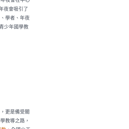
導年夜會在中心
年夜會吸引了
家、學者、年夜
繞青少年國學教
〉
導，更是備受關
國學教導之路，