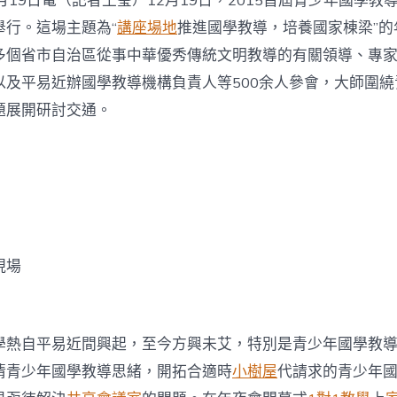
月19日電（記者王瑩）12月19日，2015首屆青少年國學教
年
國
舉行。這場主題為“
講座場地
推進國學教導，培養國家棟梁”的
學
教
多個省市自治區從事中華優秀傳統文明教導的有關領導、專
導
以及平易近辦國學教導機構負責人等500余人參會，大師圍
年
夜
題展開研討交通。
會
并
做
主
題
發
言
中
現場
學熱自平易近間興起，至今方興未艾，特別是青少年國學教
清青少年國學教導思緒，開拓合適時
小樹屋
代請求的青少年