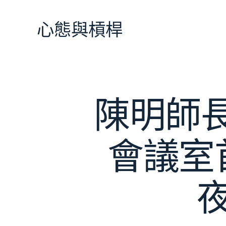
跳
至
心態與槓桿
主
要
內
容
陳明師長
會議室