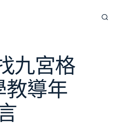
搜
尋
切
換
開
關
5找九宮格
學教導年
言