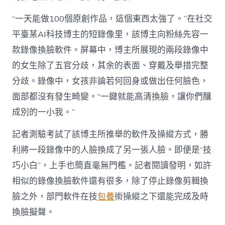
“一天能做100個原創作品，這個東西太強了。”在社交
平臺某AI科技博主的短錄像里，該博主向粉絲先容一
款錄像換臉軟件。屏幕中，博主所展現的兩段錄像中
的女生除了五官分歧，其余的表面、穿戴及舉措完整
分歧。錄像中，女孩非論若何回身或做出任何臉色，
面部都沒有發生畸變。“一鍵就能高清換臉，讓你們釀
成別的一小我。”
記者測驗考試了該博主所推舉的軟件及操縱方式，勝
利將一段錄像中的人臉換成了另一張人臉。即便是“技
巧小白”，上手也簡直毫無門檻。記者閱讀發明，如許
相似的錄像換臉軟件還有很多，除了停止錄像剪輯換
臉之外，部門軟件在技
包養
術操縱之下還能完成及時
換臉擬聲。