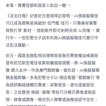
I
來電，聲響容貌和我家人如出一轍”。
換
臉
《法治日報》記者近日查詢拜訪發明，AI換臉擬聲技
擬
聲
巧已成為簡略易操縱的“低門檻”技巧，只需擁有聲響
技
巧
與照片等“素材”，借助軟件即可剎時完成“AI克隆”。實
應
行中，一些犯警分子試牟利用AI換臉擬聲技巧實行守
用
亂
法犯法運動。
象
——
近日，國度金融監視治理總局金融花費者權益維護局
“lier
發布防范新型電信收集欺騙風險提醒，將“AI換臉擬
來
電，
聲”歸入此中，作為專門類欺騙。據先容，AI換臉擬聲
聲
類金融欺騙，多為犯警分子以“網店客服”“營銷推行”等
響
容
為捏詞聯絡接觸花費者，采集發音、語句或面部信
貌
和
息，之后應用“換臉”“擬聲”等技巧分解花費者虛偽音
我
頻、錄像或圖像，模仿別人聲響或抽像說謊守信任，
家