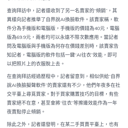
查詢拜訪中，記者還收到了另一名賣家的“傾銷”，其
異樣向記者推舉了自界說AI換臉軟件。該賣家稱，軟
件分為手機版和電腦版，手機版的價錢為40元，電腦
版為69.9元，兩者均可以永遠不限次數應用。當記者
問及電腦版與手機版為何存在價錢差別時，該賣家告
知記者，電腦版的軟件包括一鍵“AI往衣”效能，即可
以把照片上的衣服脫上去。
在查詢拜訪經過歷程中，記者留意到，相似供給“自界
說AI換臉擬聲軟件”的賣家還有不少，他們年夜多在社
交平臺上尋覓買家。對于買家購置技巧的目標，有些
賣家絕不在意，甚至會將“往衣”等擦邊效能作為一年
夜賣點停止傾銷。
除此之外，記者還發明，在某二手買賣平臺上，也有