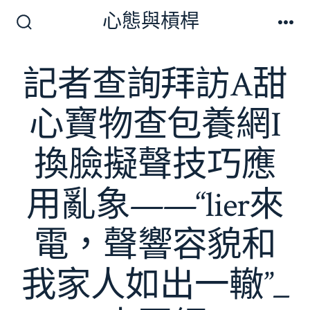
跳
心態與槓桿
至
搜
選
尋
單
主
切
記者查詢拜訪A甜
要
換
開
內
關
心寶物查包養網I
容
換臉擬聲技巧應
用亂象——“lier來
電，聲響容貌和
我家人如出一轍”_