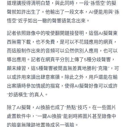
道理講授得清明白楚，與此同時，一段“孫悟空”的擬
聲就如許出生了。他輸出了一段文本，AI便能用與“孫
悟空”近乎如出一轍的聲響語氣念出來。
記者依照錄像中的唆使翻開鏈接發明，這個AI擬聲東
西無需下載，也不免費，是可以不花錢應用的網頁，
而這般制作出來的音頻可以公然供別人應用，也可以
導出應用。記者在網頁平分別上傳了5種分歧聲響，
顛末練習，這5種聲響被簡直無差異地勝利“克隆”，可
以或許用來讀出肆意案牘。除此之外，用戶還能在輸
出案牘時參加情感的描寫，使得AI擬聲好像可以或許
“妙語橫生”的真人。
除了AI擬聲，AI換臉也成了“熱點”技巧。在一些圖片
處置軟件中，“一鍵AI換臉”能剎時將圖片甚至錄像中
的臉毫無陳跡地置換成另一張臉。