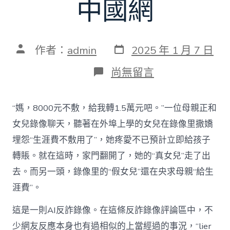
中國網
發
文
作者：
admin
2025 年 1 月 7 日
表
章
日
作
在
尚無留言
期
者
〈記
者
查
“媽，8000元不敷，給我轉1.5萬元吧。”一位母親正和
詢
拜
女兒錄像聊天，聽著在外埠上學的女兒在錄像里撒嬌
訪
埋怨“生涯費不敷用了”，她疼愛不已預計立即給孩子
A
甜
轉賬。就在這時，家門翻開了，她的“真女兒”走了出
心
去。而另一頭，錄像里的“假女兒”還在央求母親“給生
寶
物
涯費”。
查
包
這是一則AI反詐錄像。在這條反詐錄像評論區中，不
養
網
少網友反應本身也有過相似的上當經過的事況，“lier