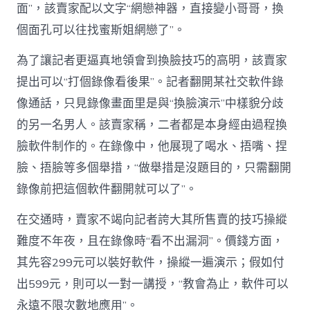
面”，該賣家配以文字“網戀神器，直接變小哥哥，換
個面孔可以往找蜜斯姐網戀了”。
為了讓記者更逼真地領會到換臉技巧的高明，該賣家
提出可以“打個錄像看後果”。記者翻開某社交軟件錄
像通話，只見錄像畫面里是與“換臉演示”中樣貌分歧
的另一名男人。該賣家稱，二者都是本身經由過程換
臉軟件制作的。在錄像中，他展現了喝水、捂嘴、捏
臉、捂臉等多個舉措，“做舉措是沒題目的，只需翻開
錄像前把這個軟件翻開就可以了”。
在交通時，賣家不竭向記者誇大其所售賣的技巧操縱
難度不年夜，且在錄像時“看不出漏洞”。價錢方面，
其先容299元可以裝好軟件，操縱一遍演示；假如付
出599元，則可以一對一講授，“教會為止，軟件可以
永遠不限次數地應用”。