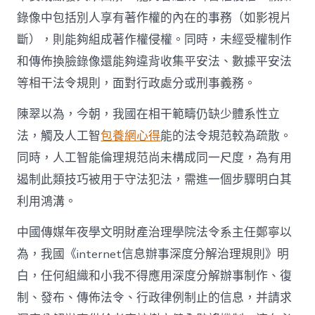
錄像中包括別人享有著作權的內在的事務（如影視片
斷），則能夠組成著作權侵權。同時，未經受權制作
和傳佈換臉錄像還能夠違背收集平安法、數據平安法
等相干法令規則，面對行政處分或刑事義務。
陳翠以為，今朝，我國在相干範疇仍缺少體系性立
法，觸及人工智
包養網心得
能的法令規范較為疏散。
同時，人工智能倫理規范尚未構成同一尺度，為有用
遏制此類技巧被用于守法犯法，需進一個步驟明白其
利用鴻溝。
中國傳媒年夜學文明財產治理學院法令系主任鄭寧以
為，我國《internet信息辦事深度分解治理規則》明
白，任何組織和小我不得應用深度分解辦事制作、復
制、發布、傳佈法令、行政律例制止的信息，并請求