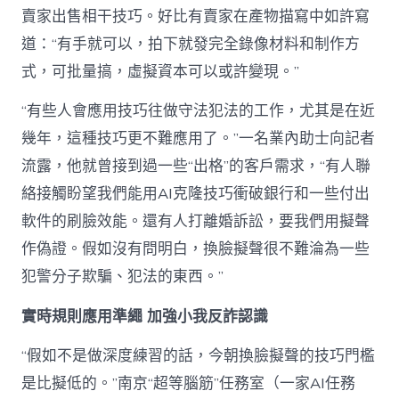
賣家出售相干技巧。好比有賣家在產物描寫中如許寫
道：“有手就可以，拍下就發完全錄像材料和制作方
式，可批量搞，虛擬資本可以或許變現。”
“有些人會應用技巧往做守法犯法的工作，尤其是在近
幾年，這種技巧更不難應用了。”一名業內助士向記者
流露，他就曾接到過一些“出格”的客戶需求，“有人聯
絡接觸盼望我們能用AI克隆技巧衝破銀行和一些付出
軟件的刷臉效能。還有人打離婚訴訟，要我們用擬聲
作偽證。假如沒有問明白，換臉擬聲很不難淪為一些
犯警分子欺騙、犯法的東西。”
實時規則應用準繩 加強小我反詐認識
“假如不是做深度練習的話，今朝換臉擬聲的技巧門檻
是比擬低的。”南京“超等腦筋”任務室（一家AI任務