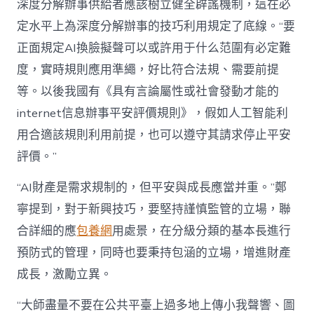
深度分解辦事供給者應該樹立健全辟謠機制，這在必
定水平上為深度分解辦事的技巧利用規定了底線。“要
正面規定AI換臉擬聲可以或許用于什么范圍有必定難
度，實時規則應用準繩，好比符合法規、需要前提
等。以後我國有《具有言論屬性或社會發動才能的
internet信息辦事平安評價規則》，假如人工智能利
用合適該規則利用前提，也可以遵守其請求停止平安
評價。”
“AI財產是需求規制的，但平安與成長應當并重。”鄭
寧提到，對于新興技巧，要堅持謹慎監管的立場，聯
合詳細的應
包養網
用處景，在分級分類的基本長進行
預防式的管理，同時也要秉持包涵的立場，增進財產
成長，激勵立異。
“大師盡量不要在公共平臺上過多地上傳小我聲響、圖