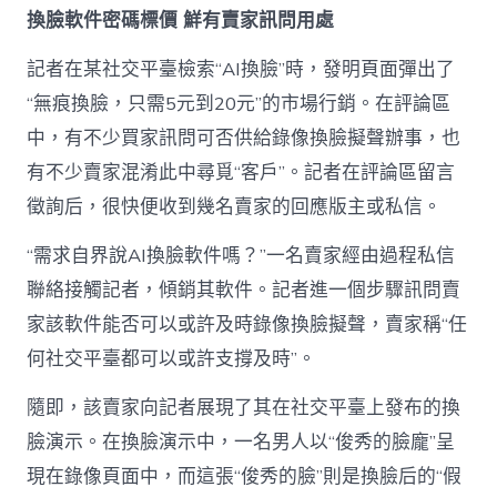
換臉軟件密碼標價 鮮有賣家訊問用處
記者在某社交平臺檢索“AI換臉”時，發明頁面彈出了
“無痕換臉，只需5元到20元”的市場行銷。在評論區
中，有不少買家訊問可否供給錄像換臉擬聲辦事，也
有不少賣家混淆此中尋覓“客戶”。記者在評論區留言
徵詢后，很快便收到幾名賣家的回應版主或私信。
“需求自界說AI換臉軟件嗎？”一名賣家經由過程私信
聯絡接觸記者，傾銷其軟件。記者進一個步驟訊問賣
家該軟件能否可以或許及時錄像換臉擬聲，賣家稱“任
何社交平臺都可以或許支撐及時”。
隨即，該賣家向記者展現了其在社交平臺上發布的換
臉演示。在換臉演示中，一名男人以“俊秀的臉龐”呈
現在錄像頁面中，而這張“俊秀的臉”則是換臉后的“假