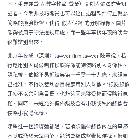
室，重要運營“AI數字性命”營業）開創人張澤偉告知
記者，今朝非技巧職員也可以經由過程軟件停止較為
簡略的換臉擬聲，使得“假人假聲”的分解錄像、圖片
能夠被用于守法違規用處，而一些年事稍年夜的晚輩
很難辨別出來。
北京年夜成（深圳）lawyer firm lawyer 陳翠說，私
行應用別人肖像制作換臉錄像能夠侵略別人肖像權、
隱私權。依據平易近法典第一千零一十九條，未經自
己批准，不得以營利為目標應用別人肖像。“換臉錄像
即使不以營利為目標，也能夠因未獲受權而侵略肖像
權。同時，未經允許傳佈觸及含有小我隱私的錄像會
侵略小我隱私權。”
陳翠進一個步驟彌補道，若換臉擬聲錄像內在的事務
不妥或激發大眾曲解，能夠會組成聲譽權侵權。假如