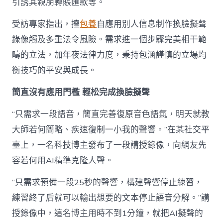
人
引誘其親朋轉賬匯款等。
如
出
受訪專家指出，擅
包養
自應用別人信息制作換臉擬聲
一
錄像觸及多重法令風險。需求進一個步驟完美相干範
轍”
_
疇的立法，加年夜法律力度，秉持包涵謹慎的立場均
中
國
衡技巧的平安與成長。
網〉
中
簡直沒有應用門檻 輕松完成換臉擬聲
“只需求一段語音，簡直完善復原音色語氣，明天就教
大師若何簡略、疾速復制一小我的聲響。”在某社交平
臺上，一名科技博主發布了一段講授錄像，向網友先
容若何用AI精準克隆人聲。
“只需求預備一段25秒的聲響，構建聲響停止練習，
練習終了后就可以輸出想要的文本停止語音分解。”講
授錄像中，這名博主用時不到1分鐘，就把AI擬聲的