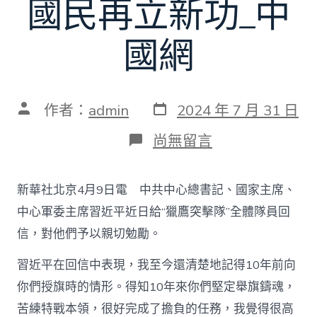
國民再立新功_中
國網
發
文
作者：
admin
2024 年 7 月 31 日
表
章
日
作
在
尚無留言
期
者
〈習
近
平
新華社北京4月9日電 中共中心總書記、國家主席、
回
信
中心軍委主席習近平近日給“獵鷹突擊隊”全體隊員回
鼓
信，對他們予以親切勉勵。
勵
“獵
習近平在回信中表現，我至今還清楚地記得10年前向
鷹
突
你們授旗時的情形。得知10年來你們堅定舉旗鑄魂，
擊
隊”
苦練特戰本領，很好完成了擔負的任務，我覺得很高