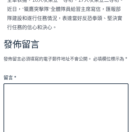
為
全軍表揚，10人次榮立一等功、17人次榮立二等功。
黨
近日，“獵鷹突擊隊”全體隊員給習主席寫信，匯報部
查
包
隊建設和遂行任務情況，表達當好反恐拳頭、堅決實
養
行任務的信心和決心。
心
得
和
發佈留言
國
民
再
發佈留言必須填寫的電子郵件地址不會公開。
必填欄位標示為
*
立
新
功
留言
*
_
中
國
網〉
中