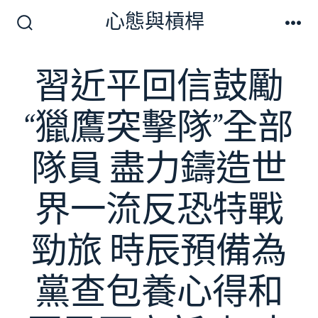
跳
心態與槓桿
至
搜
選
尋
單
主
切
習近平回信鼓勵
要
換
開
內
關
“獵鷹突擊隊”全部
容
隊員 盡力鑄造世
界一流反恐特戰
勁旅 時辰預備為
黨查包養心得和