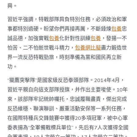
全
興。
部
隊
習近平強調，特戰部隊肩負特別任務，必須政治和軍
員
盡
事都特別過硬。盼望你們再接再厲，不斷錘煉
包養
忠
力
誠品德，加強實戰
包養
化針對性訓練
包養
，發揚一不
鑄
造
怕苦、二不怕逝世戰斗精力，
包養網比擬
盡力鍛造世
世
界
界一流反恐特戰勁旅，時刻準備為黨和國民再立新
一
功。
流
反
“獵鷹突擊隊”是國家級反恐拳頭部隊。2014年4月，
恐
特
習近平親自向這支部隊授旗，并作出主要唆使。10年
戰
來，該部隊牢記統帥囑托，忠誠履職盡責，傑出完成
勁
旅
反恐維穩、聯演聯訓、嚴重活動安保等一系列任務，
時
在國際特種兵交鋒競賽中獲得20多項冠軍，被中心軍
辰
預
委表揚為“全軍備戰標兵單位”，先后有7人次獲得全國
備