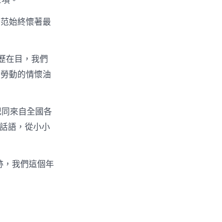
2項。
模范始終懷著最
歷在目，我們
敬勞動的情懷油
記同來自全國各
的話語，從小小
跡，我們這個年