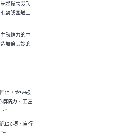
凝集起億萬勞動
，推動我國邁上
和主動精力的中
創造加倍美妙的
回信，令59歲
勞模精力、工匠
。”
126項，自行