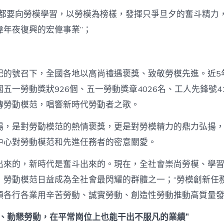
民都要向勞模學習，以勞模為榜樣，發揮只爭旦夕的奮斗精力
偉年夜復興的宏偉事業”；
記的號召下，全國各地以高尚禮遇褒獎、致敬勞模先進。近5
五一勞動獎狀926個、五一勞動獎章4026名、工人先鋒號4
傳勞動模范，唱響新時代勞動者之歌。
揚，是對勞動模范的熱情褒獎，更是對勞模精力的鼎力弘揚
中心對勞動模范和先進任務者的密意關愛。
出來的，新時代是奮斗出來的。現在，全社會崇尚勞模、學
，勞動模范日益成為全社會最閃耀的群體之一；“勞模創新任務
領各行各業用辛苦勞動、誠實勞動、創造性勞動推動高質量
動、勤懇勞動，在平常崗位上也能干出不服凡的業績”