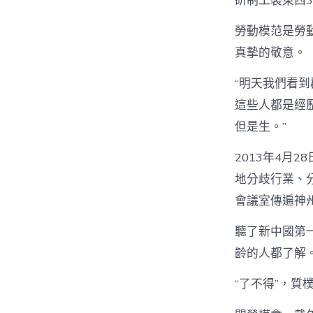
研制工裝東西3
勞動模范是勞
真摯的敬意。
“明天我們看
這些人都是經
但是生。”
2013年4月
地分歧行業、
會議室傳遍神
聽了新中國第
齡的人都了解
“了不得”，