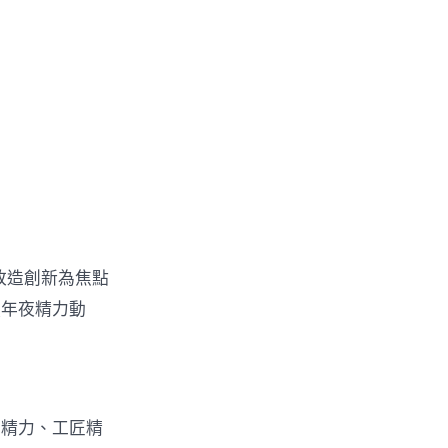
改造創新為焦點
強年夜精力動
〉
動精力、工匠精