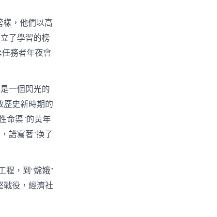
榜樣，他們以高
樹立了學習的榜
先進任務者年夜會
終是一個閃光的
放歷史新時期的
性命渠”的黃年
，譜寫著“換了
程，到“嫦娥”
堅戰役，經濟社