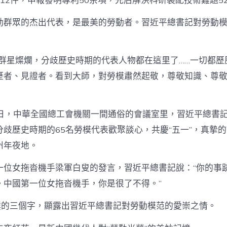
12件，申報發明專利50余項，先后解決科研裝配技術難題5
動群眾的杰出代表，是最美的勞動者。習近平總書記對勞動
到群星燦爛，分歧歷史時期的代表人物都在這里了……一切都歷
歷者、見證者。看到大師，對勞模肅然起敬，尊敬知識、尊
28日，中華全國總工會機關一間通俗的會議室里，習近平總書
分歧歷史時期的65名勞模代表歡聚談心，共慶“五一”，真摯
州年夜地。
一位女拖沓機手梁軍白叟的發言，習近平總書記說：“你的事
。中國第一位女拖沓機手，你是很了不得。”
質樸的三個字，顯露出習近平總書記對勞動模范的愛崇之情。