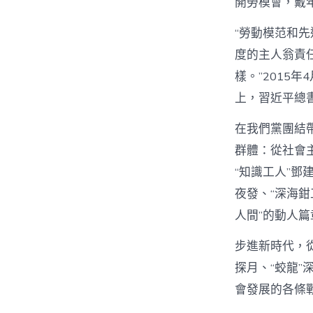
開勞模會，戴
“勞動模范和
度的主人翁責
樣。”2015
上，習近平總
在我們黨團結
群體：從社會主
“知識工人”鄧
夜發、“深海鉗
人間”的動人
步進新時代，從
探月、“蛟龍”
會發展的各條