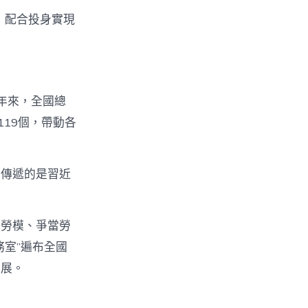
，配合投身實現
年來，全國總
119個，帶動各
，傳遞的是習近
習勞模、爭當勞
室”遍布全國
發展。