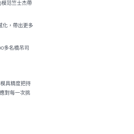
動模范竺士杰帶
模感化，帶出更多
00多名橋吊司
把模具精度把持
好應對每一次挑