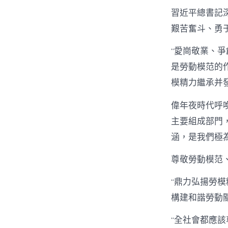
習近平總書記
艱苦奮斗、勇
“愛崗敬業、爭
是勞動模范的
模精力繼承并
偉年夜時代呼
主要組成部門
涵，是我們極
尊敬勞動模范
“鼎力弘揚勞
構建和諧勞動關
“全社會都應