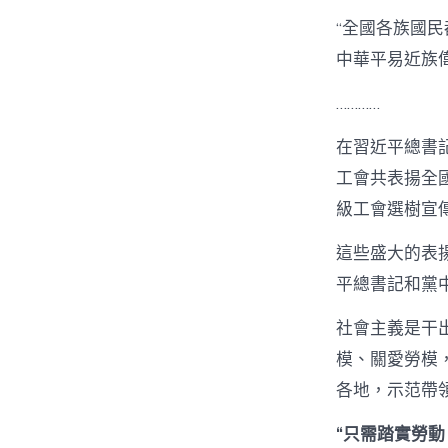
“全國各族國
中華平易近族
…………
在習近平總書
工會共表揚全國
級工會選樹宣
這些盛大的表
平總書記和黨
社會主義是干
模、關愛勞模
各地，示范帶
“只需踏實勞