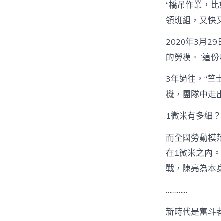
“橋吊作業，比
領班組，又快
2020年3月
的勞模。”這
3年過往，“竺
機，團隊中走
1微米有多細？
而全國勞動模
在1微米之內
戰，陳亮為本
…………
新時代是奮斗