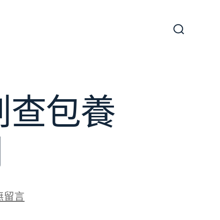
搜
尋
切
換
開
關
創查包養
網
無留言
總