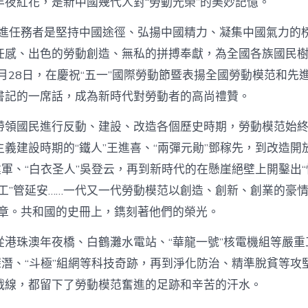
年夜紅花，是新中國幾代人對“勞動光榮”的美妙記憶。
先進任務者是堅持中國途徑、弘揚中國精力、凝集中國氣力的
任感、出色的勞動創造、無私的拼搏奉獻，為全國各族國民
年4月28日，在慶祝“五一”國際勞動節暨表揚全國勞動模范和
書記的一席話，成為新時代對勞動者的高尚禮贊。
帶領國民進行反動、建設、改造各個歷史時期，勞動模范始
義建設時期的“鐵人”王進喜、“兩彈元勛”鄧稼先，到改造開
建軍、“白衣圣人”吳登云，再到新時代的在懸崖絕壁上開鑿出“
工”管延安……一代又一代勞動模范以創造、創新、創業的豪情
篇章。共和國的史冊上，鐫刻著他們的榮光。
港珠澳年夜橋、白鶴灘水電站、“華龍一號”核電機組等嚴重工
深潛、“斗極”組網等科技奇跡，再到淨化防治、精準脫貧等攻
戰線，都留下了勞動模范奮進的足跡和辛苦的汗水。