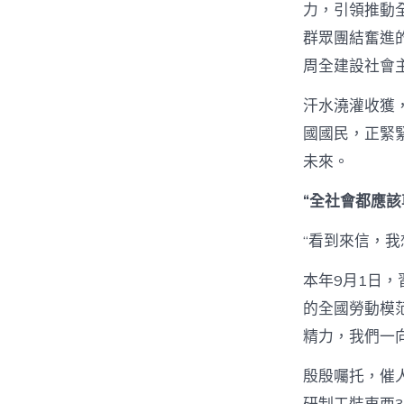
力，引領推動
群眾團結奮進
周全建設社會
汗水澆灌收獲
國國民，正緊
未來。
“全社會都應
“看到來信，
本年9月1日，
的全國勞動模
精力，我們一
殷殷囑托，催人