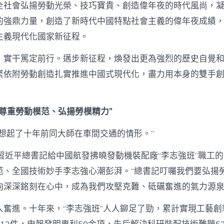
全社會弘揚勞動光榮、技巧寶貴、創造偉年夜的時代風尚，
的強鼎力量，創造了新時代中國特點社會主義的偉年夜成績
主義現代化國家新征程。
，實干篤定前行。邁步新征程，煥發出更為強烈的歷史自覺
緊依附勞動創造扎實推進中國式現代化，盡力用本身的雙手
該尊重勞動模范、弘揚勞模精力”
我想起了十年前同大師在車間交通的情形。”
習近平總書記給中國航發拂曉發動機裝配廠“李志強班”職工的
范、全國技術妙手李志強心潮彭湃。“總書記叮囑我們要弘揚
向深深銘刻在心中，成為我們攻堅克難、砥礪奮進的氣力源泉
奮進。十年來，“李志強班”人人鉚足了勁，累計實現工藝創新