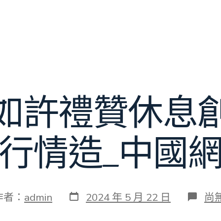
如許禮贊休息
行情造_中國
發
在
作者：
admin
2024 年 5 月 22 日
尚
表
〈
日
書