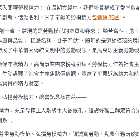
深入闡釋勞模精力：“在長期實踐中，我們培養構成了愛崗敬
于創新、恬澹名利、甘于奉獻的勞模精力
包養網 花圃
”。
創一流”，體現的是勞動模范的本質和尋求；“艱苦奮斗、勇于
作風與品質；“恬澹名利、甘于奉獻”，體現的是勞動模范的境
發展了中華優秀傳統文明中的勞動觀念，是馬克思主義勞動
喚偉年夜精力，高尚事業需求榜樣引領。勞模精力作為社會
，生動詮釋了社會主義焦點價值觀，豐富了平易近族精力和
為寶貴的精力財富。
、弘揚勞模精力，總書記念茲在茲——
模精力，充足發揮工人階級主人翁感化，維護好職工群眾符合
系”；
該尊重勞動模范、弘揚勞模精力，讓誠實勞動、勤懇任務蔚然成