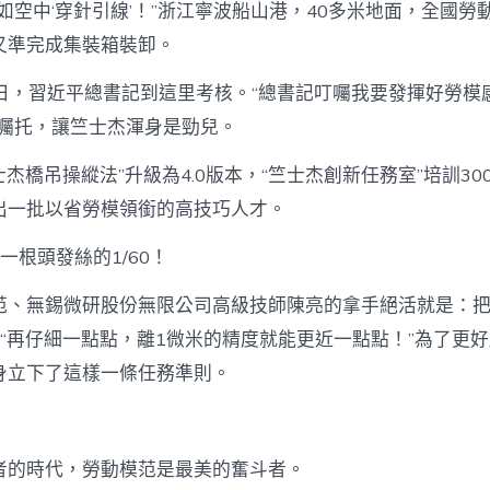
如空中‘穿針引線’！”浙江寧波船山港，40多米地面，全國勞
又準完成集裝箱裝卸。
29日，習近平總書記到這里考核。“總書記叮囑我要發揮好勞
份囑托，讓竺士杰渾身是勁兒。
士杰橋吊操縱法”升級為4.0版本，“竺士杰創新任務室”培訓30
出一批以省勞模領銜的高技巧人才。
一根頭發絲的1/60！
范、無錫微研股份無限公司高級技師陳亮的拿手絕活就是：
。“再仔細一點點，離1微米的精度就能更近一點點！”為了更
身立下了這樣一條任務準則。
者的時代，勞動模范是最美的奮斗者。