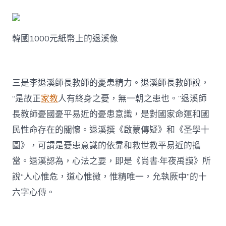
韓國1000元紙幣上的退溪像
三是李退溪師長教師的憂患精力。退溪師長教師說，
“是故正
家教
人有終身之憂，無一朝之患也。”退溪師
長教師憂國憂平易近的憂患意識，是對國家命運和國
民性命存在的關懷。退溪撰《啟蒙傳疑》和《圣學十
圖》，可謂是憂患意識的依靠和救世救平易近的擔
當。退溪認為，心法之要，即是《尚書·年夜禹謨》所
說“人心惟危，道心惟微，惟精唯一，允執厥中”的十
六字心傳。