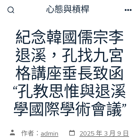
跳
心態與槓桿
至
搜
選
尋
單
主
切
紀念韓國儒宗李
要
換
開
內
關
退溪，孔找九宮
容
格講座垂長致函
“孔教思惟與退溪
學國際學術會議”
發
文
作者：
admin
2025 年 3 月 9 日
表
章