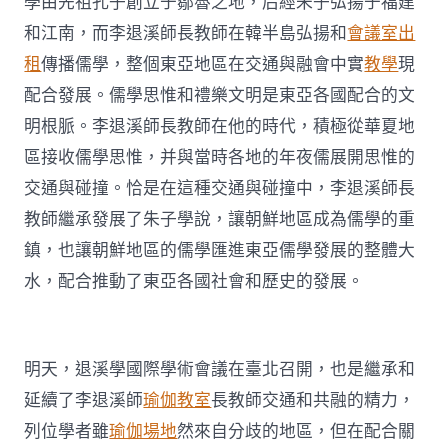
學由先祖孔子創立于鄒魯之地，后經朱子弘揚于福建
和江南，而李退溪師長教師在韓半島弘揚和
會議室出
租
傳播儒學，整個東亞地區在交通與融會中實
教學
現
配合發展。儒學思惟和禮樂文明是東亞各國配合的文
明根脈。李退溪師長教師在他的時代，積極從華夏地
區接收儒學思惟，并與當時各地的年夜儒展開思惟的
交通與碰撞。恰是在這種交通與碰撞中，李退溪師長
教師繼承發展了朱子學說，讓朝鮮地區成為儒學的重
鎮，也讓朝鮮地區的儒學匯進東亞儒學發展的整體大
水，配合推動了東亞各國社會和歷史的發展。
明天，退溪學國際學術會議在臺北召開，也是繼承和
延續了李退溪師
瑜伽教室
長教師交通和共融的精力，
列位學者雖
瑜伽場地
然來自分歧的地區，但在配合關