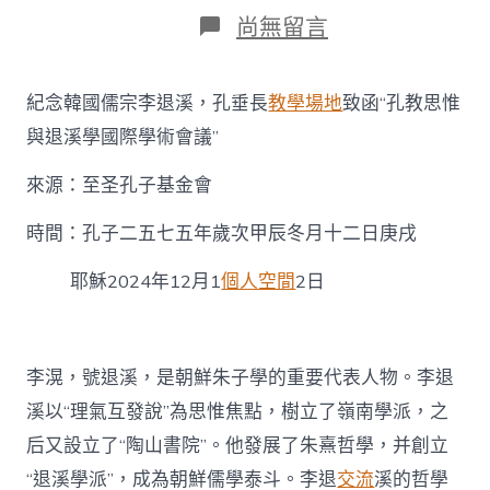
日
作
在
尚無留言
期
者
〈紀
念
韓
紀念韓國儒宗李退溪，孔垂長
教學場地
致函“孔教思惟
國
儒
與退溪學國際學術會議”
宗
李
來源：至圣孔子基金會
退
溪，
時間：孔子二五七五年歲次甲辰冬月十二日庚戌
孔
找
耶穌2024年12月1
個人空間
2日
九
宮
格
講
座
李滉，號退溪，是朝鮮朱子學的重要代表人物。李退
垂
溪以“理氣互發說”為思惟焦點，樹立了嶺南學派，之
長
致
后又設立了“陶山書院”。他發展了朱熹哲學，并創立
函
“退溪學派”，成為朝鮮儒學泰斗。李退
交流
溪的哲學
“孔