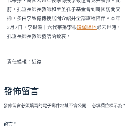
代宗孫、韓國公州年夜學傳授李致億會見并餐敘。此
前，孔垂長師長教師和至圣孔子基金會到韓國訪問交
通，多由李致億傳授居間介紹并全部旅程陪伴。本年
3月7日，李退溪十六代宗孫李根
瑜伽場地
必去世時，
孔垂長師長教師發唁函致哀。
責任編輯：近復
發佈留言
發佈留言必須填寫的電子郵件地址不會公開。
必填欄位標示為
*
留言
*