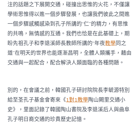
注的話題之下展開交通，碰撞出思惟的火花，不僅讓
學術思惟得以進一個步驟發展，也讓我們彼此之間進
一個步驟感觸感染到孔子所講的“仁”的精力，有思惟
的共鳴，無情感的互通。我們也恰是在此基礎上，期
盼先祖孔子和李退溪師長教師所講的“年夜
教學
同之
道”在明天的世界也能逐漸昌明，全體人類攜手，藉由
交通與一起配合，配合解決人類面臨的各種問題。
別的，在會議之前，韓國孔子研討院院長李毓源特別
給至圣孔子基金會寄來《
1對1教學
陶山闕里交通小
史》，里面記錄了韓國陶山書院及李退溪后人與曲阜
孔子明日裔交通的珍貴歷史記憶。