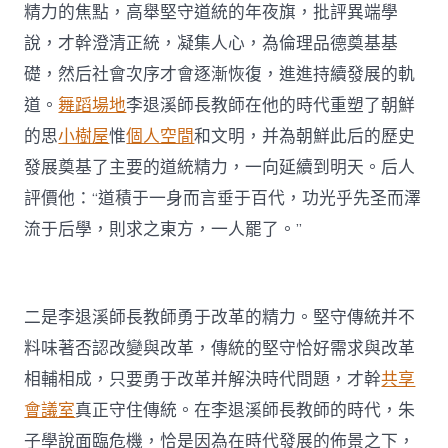
精力的焦點，高舉堅守道統的年夜旗，批評異端學
說，才幹澄清正統，凝集人心，為倫理品德奠基基
礎，然后社會次序才會逐漸恢復，進進持續發展的軌
道。
舞蹈場地
李退溪師長教師在他的時代重塑了朝鮮
的思
小樹屋
惟
個人空間
和文明，并為朝鮮此后的歷史
發展奠基了主要的道統精力，一向延續到明天。后人
評價他：“道積于一身而言垂于百代，功光乎先圣而澤
流于后學，則求之東方，一人罷了。”
二是李退溪師長教師勇于改革的精力。堅守傳統并不
料味著否認改變與改革，傳統的堅守恰好需求與改革
相輔相成，只要勇于改革并解決時代問題，才幹
共享
會議室
真正守住傳統。在李退溪師長教師的時代，朱
子學說面臨危機，恰是因為在時代發展的佈景之下，