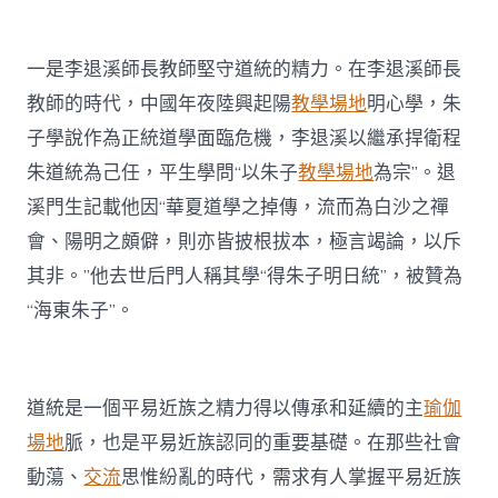
一是李退溪師長教師堅守道統的精力。在李退溪師長
教師的時代，中國年夜陸興起陽
教學場地
明心學，朱
子學說作為正統道學面臨危機，李退溪以繼承捍衛程
朱道統為己任，平生學問“以朱子
教學場地
為宗”。退
溪門生記載他因“華夏道學之掉傳，流而為白沙之禪
會、陽明之頗僻，則亦皆披根拔本，極言竭論，以斥
其非。”他去世后門人稱其學“得朱子明日統”，被贊為
“海東朱子”。
道統是一個平易近族之精力得以傳承和延續的主
瑜伽
場地
脈，也是平易近族認同的重要基礎。在那些社會
動蕩、
交流
思惟紛亂的時代，需求有人掌握平易近族