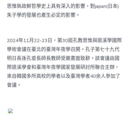
教
思惟執政鮮哲學史上具有深入的影響，對japan(日本)
思
朱子學的發展也產生必定的影響。
惟
與
退
溪
學
2024年11月22-23日，第30屆孔教思惟與退溪學國際
國
學術會議在臺北的臺灣年夜學召開。孔子第七十九代
際
學
明日長孫孔垂長師長教師受邀書面致辭。該會議由國
術
會
際退溪學會和臺灣年夜學國家發展研討所聯合主辦，
議”〉
來自韓國多所高校的學者以及臺灣學者40余人參加了
中
會議。