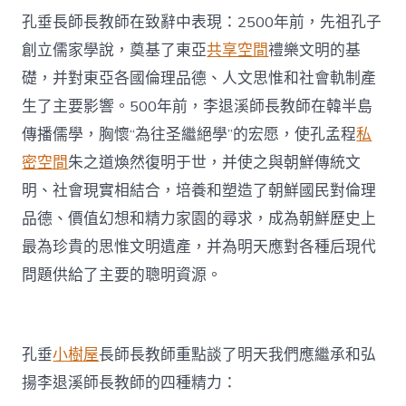
孔垂長師長教師在致辭中表現：2500年前，先祖孔子
創立儒家學說，奠基了東亞
共享空間
禮樂文明的基
礎，并對東亞各國倫理品德、人文思惟和社會軌制產
生了主要影響。500年前，李退溪師長教師在韓半島
傳播儒學，胸懷“為往圣繼絕學”的宏愿，使孔孟程
私
密空間
朱之道煥然復明于世，并使之與朝鮮傳統文
明、社會現實相結合，培養和塑造了朝鮮國民對倫理
品德、價值幻想和精力家園的尋求，成為朝鮮歷史上
最為珍貴的思惟文明遺產，并為明天應對各種后現代
問題供給了主要的聰明資源。
孔垂
小樹屋
長師長教師重點談了明天我們應繼承和弘
揚李退溪師長教師的四種精力：