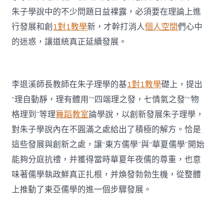
朱子學說中的不少問題日益裸露，必須要在理論上進
行發展和創
1對1教學
新，才幹打消人
個人空間
們心中
的迷惑，讓道統真正延續發展。
李退溪師長教師在朱子理學的基
1對1教學
礎上，提出
“理自動靜，理有體用”“四端理之發，七情氣之發”“物
格理到”等理
舞蹈教室
論學說，以創新發展朱子理學，
對朱子學說內在不圓滿之處給出了積極的解方。恰是
這些發展與創新之處，讓“東方儒學”與“華夏儒學”開始
能夠分庭抗禮，并獲得當時華夏年夜儒的尊重，也意
味著儒學執政鮮真正扎根，并煥發勃勃生機，從整體
上推動了東亞儒學的進一個步驟發展。