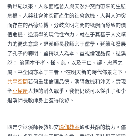
新世紀以來，人類面臨著人與天然沖突而帶來的生態
危機、人與社會沖突而產生的社會危機、人與人沖突
而存在的品德危機，分歧文明之間的牴觸而導致的價
值危機。退溪學的現代性命力，就在于其基于人文精
力的憂患意識。退溪師長教師宗于儒學，延續和發展
了孔子的聰明，堅持以人為本，重視倫理品德，退溪
說：“治國本于孝、悌、慈，以及于仁、讓、忠恕之
屬，平全國亦本于三者。”在明天新的時代佈景之下，
共享空間
若何重建倫理品德，消弭危機和沖突，實現
全
小樹屋
人類的耐久戰爭，我們仍然可以從孔子和李
退溪師長教師身上獲得啟發。
四是李退溪師長教師交
瑜伽教室
通和共融的精力。儒