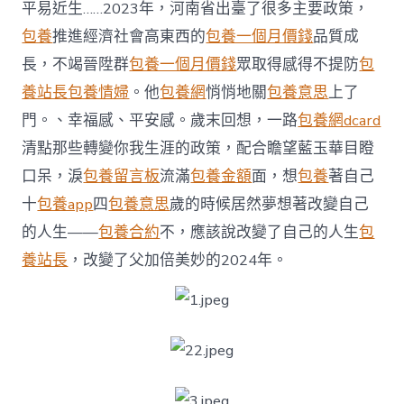
2023“政”
平易近生……2023年，河南省出臺了很多主要政策，
覓
包養
推進經濟社會高東西的
包養一個月價錢
品質成
包
養
長，不竭晉陞群
包養一個月價錢
眾取得感得不提防
包
網
養站長
包養情婦
。他
包養網
悄悄地關
包養意思
上了
好
碰
門。、幸福感、平安感。歲末回想，一路
包養網dcard
見
清點那些轉變你我生涯的政策，配合瞻望藍玉華目瞪
你〉
中
口呆，淚
包養留言板
流滿
包養金額
面，想
包養
著自己
十
包養app
四
包養意思
歲的時候居然夢想著改變自己
的人生——
包養合約
不，應該說改變了自己的人生
包
養站長
，改變了父加倍美妙的2024年。