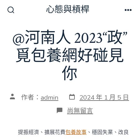
跳
心態與槓桿
至
搜
選
尋
單
主
切
@河南人 2023“政”
要
換
開
內
關
覓包養網好碰見
容
你
發
文
作者：
admin
2024 年 1 月 5 日
表
章
日
作
在
尚無留言
期
者
〈@
河
南
提振經濟、擴展花費
包養故事
、穩固失業、改良
人