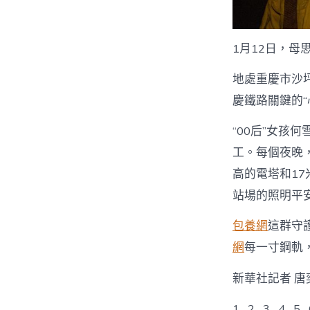
1月12日，
地處重慶市沙
慶鐵路關鍵的
“00后”女
工。每個夜晚
高的電塔和17
站場的照明平
包養網
這群守
網
每一寸鋼軌
新華社記者 唐
1 2 3 4 5 