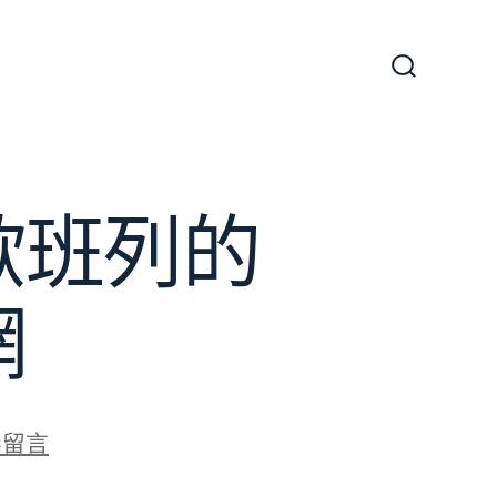
搜
尋
切
換
開
關
歐班列的
網
無留言
查