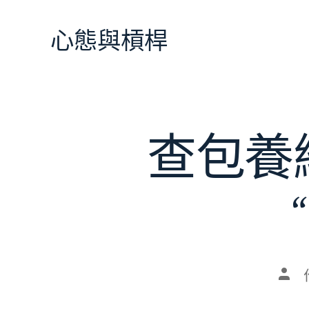
跳
至
心態與槓桿
主
要
內
容
查包養
文
章
作