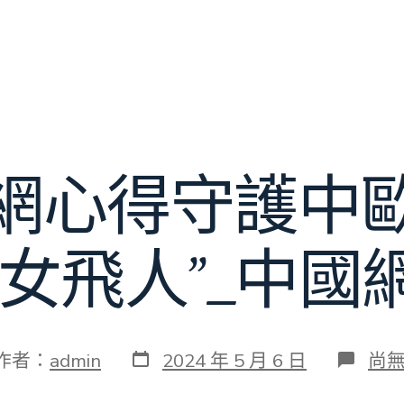
網心得守護中
“女飛人”_中國
發
在
作者：
admin
2024 年 5 月 6 日
尚
表
〈
日
包