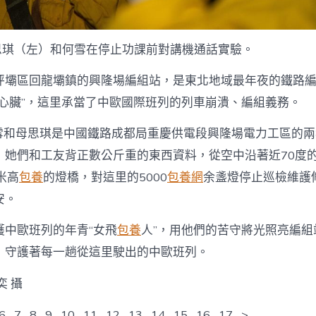
母思琪（左）和何雪在停止功課前對講機通話實驗。
坪壩區回龍壩鎮的興隆場編組站，是東北地域最年夜的鐵路
“心臟”，這里承當了中歐國際班列的列車崩潰、編組義務。
孩何雪和母思琪是中國鐵路成都局重慶供電段興隆場電力工區的
，她們和工友背正數公斤重的東西資料，從空中沿著近70度的
米高
包養
的燈橋，對這里的5000
包養網
余盞燈停止巡檢維護
安。
護中歐班列的年青“女飛
包養
人”，用他們的苦守將光照亮編組
，守護著每一趟從這里駛出的中歐班列。
奕 攝
6 7 8 9 10 11 12 13 14 15 16 17 >