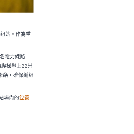
編組站。作為重
兩名電力線路
爬梯攀上22米
修繕，確保編組
站場內的
包養