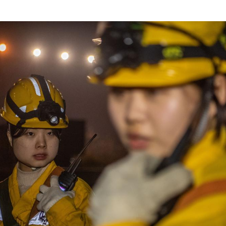
期
養
網
心
得
守
護
中
歐
班
列
的
“女
飛
人”
_
中
國
網
中