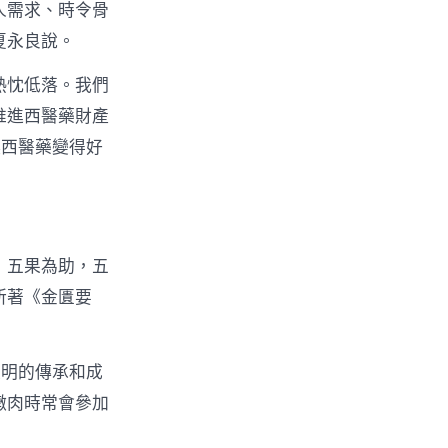
人需求、時令骨
夏永良說。
熱忱低落。我們
推進西醫藥財產
讓西醫藥變得好
，五果為助，五
所著《金匱要
文明的傳承和成
燉肉時常會參加