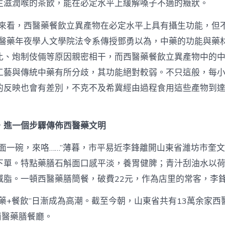
生滋潤喉的茶飲，能在必定水平上緩解嗓子不適的癥狀。
度來看，西醫藥餐飲立異產物在必定水平上具有攝生功能，但
西醫藥年夜學人文學院法令系傳授鄧勇以為，中藥的功能與藥
比、炮制伎倆等原因親密相干，而西醫藥餐飲立異產物中的
工藝與傳統中藥有所分歧，其功能絕對較弱。不只這般，每
的反映也會有差別，不克不及希冀經由過程食用這些產物到
，進一個步驟傳佈西醫藥文明
斛面一碗，來咯……”薄暮，市平易近李鋒離開山東省濰坊市奎
下單。特點藥膳石斛面口感平淡，養胃健脾；青汁刮油水以
減脂。一頓西醫藥膳簡餐，破費22元，作為店里的常客，李
藥+餐飲”日漸成為高潮。截至今朝，山東省共有13萬余家西
西醫藥膳餐廳。