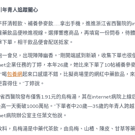
引年青人追蹤關心
肝清輕飲、補養參麥飲……拿出手機，進進浙江省西醫院的inte
醫藥飲品便映進視線。選擇響應商品，再填寫一份問卷，待
擊下單，相干飲品便會配送抵家。
泡一會兒，出現陣陣幽香。“剛開端感到新穎，收集下單也很便
ernet企業任務的丁婷，本年26歲，她比來下單了10帖補養
“喝
包養網
起來口感還不錯，比擬商場里的網紅中藥飲品，來
更靠得住。”丁婷說。
省西醫院發布僅售1.91元的烏梅湯，其在internet病院上線
最高一天衝破1000萬帖。“下單者中20歲—35歲的年青人跨越
rnet病院辦公室主任葉文怡說。
飲料，烏梅湯是中藥代茶飲，由烏梅、山楂、陳皮、甘草等