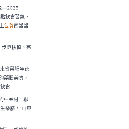
—2025
特點飲食習氣，
上
包養
西醫醫
才步隊扶植、完
山東省藥膳年夜
爐的藥膳美食，
膳飲食。
源的中藥材，聯
生藥膳。”山東