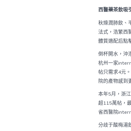
西醫藥茶飲吸
秋燥潤肺飲、平
法式，浩繁西
體質適配后點
倒杯開水，沖
杭州一家int
帖只需求4元。
院的產物感到
本年5月，浙江
超115萬帖，
省西醫院inte
分歧于酸梅湯