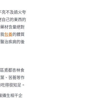
不克不及過火夸
材自己的東西的
中藥材含量絕對
小我
包養
的體質
達醫治疾病的後
文區鳶都杏林食
荷葉、苦蕎等作
鋒吃得很知足。
醫攝生相干企