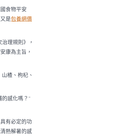
和國食物平安
物又是
包養網價
次治理規則》，
眾安康為主旨，
、山楂、枸杞、
的感化嗎？”
都具有必定的功
到清熱解暑的感