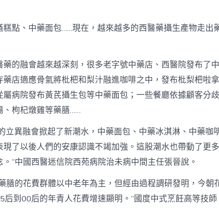
期
養
心
得
膳糕點、中藥面包……現在，越來越多的西醫藥攝生產物走出
西
醫
藥
“牽
醫藥的融會越來越深刻，很多老字號中藥店、西醫院發布了
手”
寺藥店適應骨氣將枇杷和梨汁融進咖啡之中，發布枇梨杷啦
餐
飲
從屬病院發布黃芪攝生包等中藥面包；一些餐廳依據顧客分
跨
湯、枸杞燉雞等藥膳……
界
“圈
粉”
飲’的立異融會掀起了新潮水，中藥面包、中藥冰淇淋、中藥咖
年
表現了以後人們的安康認識不竭加強。這股潮水也帶動了更
青
人
念。”中國西醫迷信院西苑病院治未病中間主任張晉說。
_
中
為藥膳的花費群體以中老年為主，但經由過程調研發明，今朝
國
95后到00后的年青人花費增速顯明。”國度中式烹飪高等技
網
中