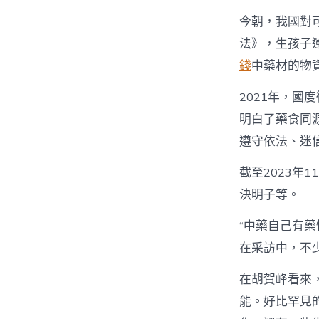
今朝，我國對
法》，生孩子
錢
中藥材的物
2021年，
明白了藥食同
遵守依法、迷
截至2023年
決明子等。
“中藥自己有
在采訪中，不
在胡賀峰看來
能。好比罕見