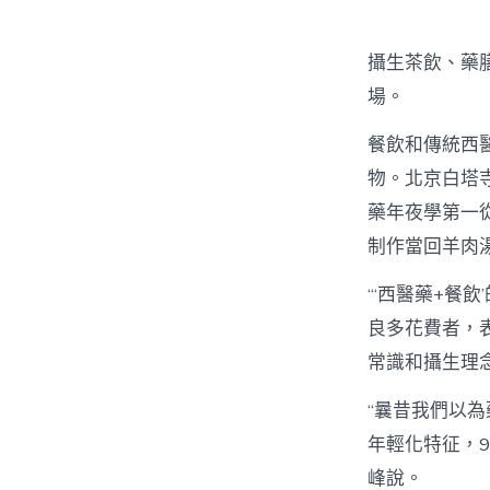
者
攝生茶飲、藥
場。
餐飲和傳統西
物。北京白塔
藥年夜學第一
制作當回羊肉
“‘西醫藥+餐
良多花費者，
常識和攝生理
“曩昔我們以
年輕化特征，
峰說。