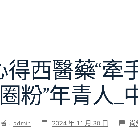
心得西醫藥“牽手
“圈粉”年青人_
發
在
作者：
admin
2024 年 11 月 30 日
尚
表
〈
日
包