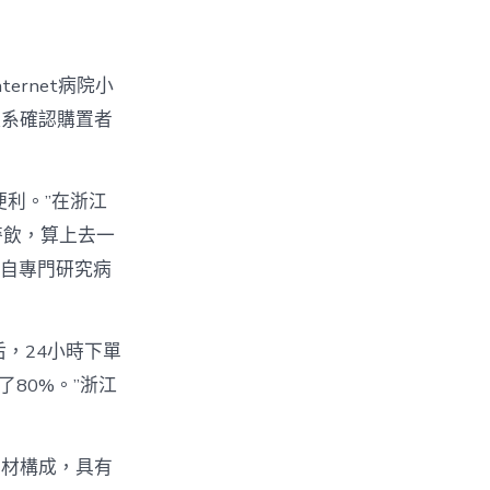
rnet病院小
體系確認購置者
利。”在浙江
參麥飲，算上去一
自專門研究病
后，24小時下單
了80%。”浙江
藥材構成，具有