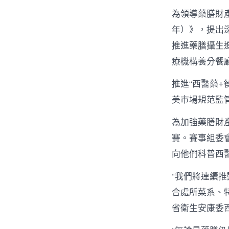
為領導藥膳財產
年）》，提出
推進藥膳攝生
療機構養分餐
推進“西醫藥
美市場規范監
為加強藥膳財
賽。賽事組委
向他們科普西
“我們將連續
合處所菜系、
省衛生安康委