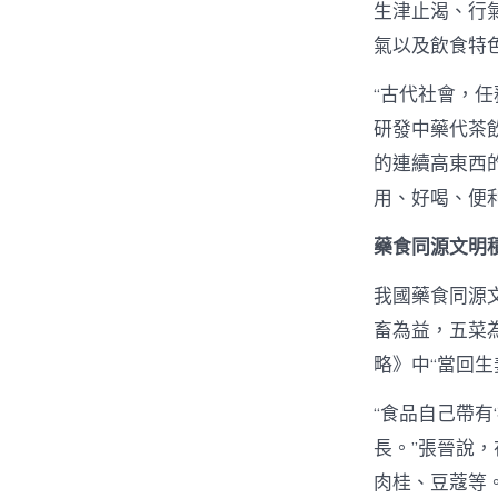
生津止渴、行
氣以及飲食特
“古代社會，
研發中藥代茶
的連續高東西
用、好喝、便
藥食同源文明
我國藥食同源
畜為益，五菜
略》中“當回
“食品自己帶有
長。”張晉說
肉桂、豆蔻等