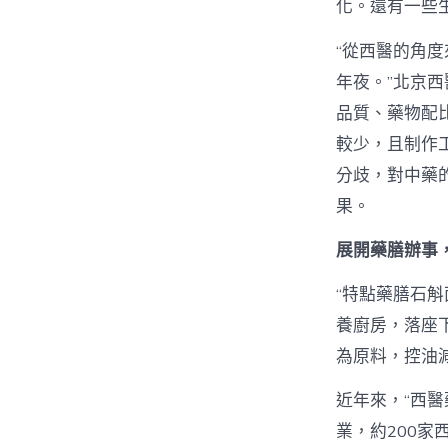
化。還有一些
“從西醫的角
年夜。”北京
品質、藥物配
較少，且制作
分歧，對中藥
果。
展開藥膳辦事
“特點藥膳石
養廚房，落座
為原料，控油
近年來，“西醫
業，約200家