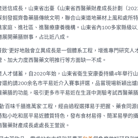
迷信成長，山東省出臺《山東省西醫藥財產成長計劃（2022
深刻發掘齊魯藥膳傳統文明，聯合山東道地藥材上風和處所
進家庭、進社區、進醫療康養機構。山東省內100多家縣級以
廳展開藥膳辦事，占比近八成。
+餐飲”更好地融會立異成長是一個體系工程，增進專門研究人
管、加大力度西醫藥文明推行等方面缺一不成。
產人才儲蓄，自2020年始，山東省衛生安康委持續4年舉行
會還約請200余名市平易近介入賽事評選，品嘗現場新穎出
醫藥膳的功能，吸引更多市平易近在生涯中測驗考試西醫藥
推動‘百味千膳進萬家’工程，經由過程選擇易于把握、藥食同
特點小吃和居平易近體質特色，發布食材易得、簡潔易學的攝
西醫藥財產成長處處長王萱說。