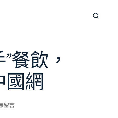
搜
尋
切
換
開
關
”餐飲，
中國網
無留言
查