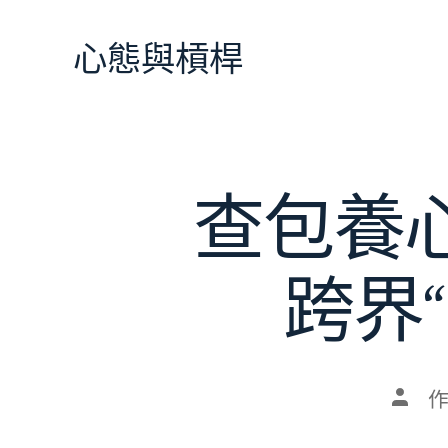
跳
至
心態與槓桿
主
要
內
容
查包養
跨界
文
章
作