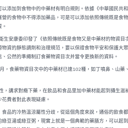
可以添加到食物中的中藥材有明白規則。依據《中華國民共
運營的食物中不得添加藥品，可是可以添加依照傳統既是食
資。
國度衛生安康委印發了《依照傳統既是食物又是中藥材的物資目
源物資的靜態調劑和治理規范，要以保證食物平安和保護大
信、公然的準繩制訂食藥物資目次并當令更換新的資料。
11月，食藥物資目次中的中藥材已達102種，如丁噴鼻、山藥
藥性，講求對癥下藥，在飲品和食品里加中藥材能起到攝生滋補
少花費者對此表現疑慮。
，食品的冷熱溫涼屬性分歧，從這個角度來說，通俗的飲食
的綠豆湯或綠豆粥，現實上就是一個典範的藥膳方，可以起