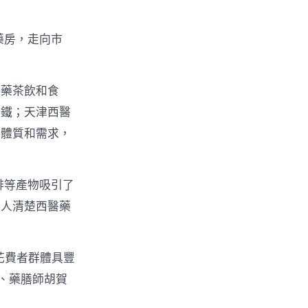
藥房，走向市
中藥茶飲和食
拿鐵；天津西醫
，
歧體質和需求，
啡等產物吸引了
多人清楚西醫藥
花費者群體具豐
師、藥膳師胡賀
〉