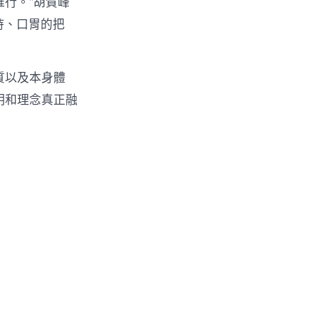
推行。”胡賀峰
持、口胃的把
質以及本身體
明和理念真正融