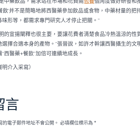
仍是中藥飲品，需求站在市場和花費兩
包養
個角度做好研發和
+餐飲’并不是簡略地將西醫藥參加飲品或食物，中藥材量的把
鼻味形等，都需求專門研究人才停止把關。”
文明的宣揚闡釋也很主要，要讓花費者清楚食品冷熱溫涼的性
地選擇合適本身的產物。”張晉說，如許才幹讓西醫攝生的文
“西醫藥+餐飲”加倍可連續地成長。
巖明介入采寫）
留言
寫的電子郵件地址不會公開。
必填欄位標示為
*