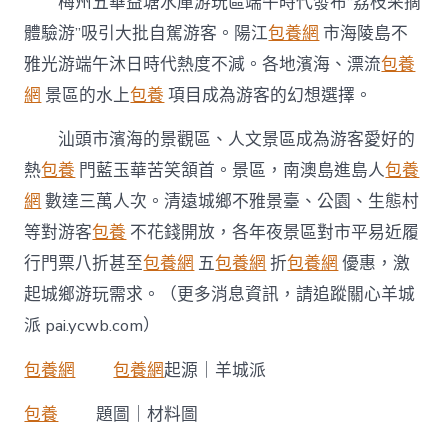
梅州五華益塘水庫游玩區端午時代發布“荔枝采摘
體驗游”吸引大批自駕游客。陽江
包養網
市海陵島不
雅光游端午沐日時代熱度不減。各地濱海、漂流
包養
網
景區的水上
包養
項目成為游客的幻想選擇。
汕頭市濱海的景觀區、人文景區成為游客愛好的
熱
包養
門藍玉華苦笑頷首。景區，南澳島進島人
包養
網
數達三萬人次。清遠城鄉不雅景臺、公園、生態村
等對游客
包養
不花錢開放，各年夜景區對市平易近履
行門票八折甚至
包養網
五
包養網
折
包養網
優惠，激
起城鄉游玩需求。（更多消息資訊，請追蹤關心羊城
派 pai.ycwb.com）
包養網
包養網
起源｜羊城派
包養
題圖｜材料圖