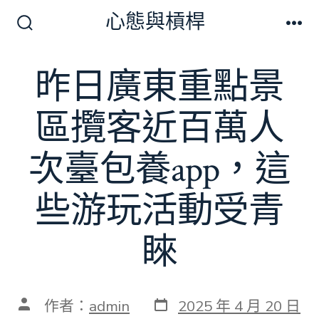
跳
心態與槓桿
至
搜
選
尋
單
主
切
昨日廣東重點景
要
換
開
內
關
區攬客近百萬人
容
次臺包養app，這
些游玩活動受青
睞
發
文
作者：
admin
2025 年 4 月 20 日
表
章