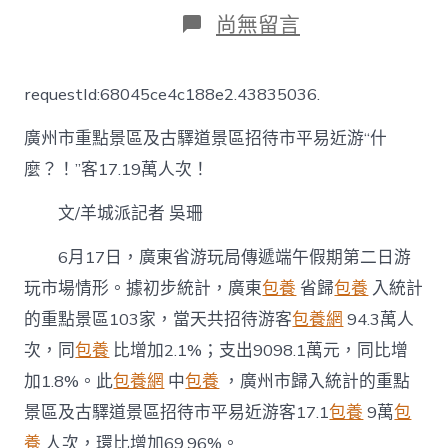
日
作
在
尚無留言
期
者
〈昨
日
廣
requestId:68045ce4c188e2.43835036.
東
重
廣州市重點景區及古驛道景區招待市平易近游“什
點
景
麼？！”客17.19萬人次！
區
攬
文/羊城派記者 吳珊
客
近
6月17日，廣東省游玩局傳遞端午假期第二日游
百
萬
玩市場情形。據初步統計，廣東
包養
省歸
包養
入統計
人
的重點景區103家，當天共招待游客
包養網
94.3萬人
次
臺
次，同
包養
比增加2.1%；支出9098.1萬元，同比增
包
養
加1.8%。此
包養網
中
包養
，廣州市歸入統計的重點
app，
景區及古驛道景區招待市平易近游客17.1
包養
9萬
包
這
些
養
人次，環比增加69.96%。