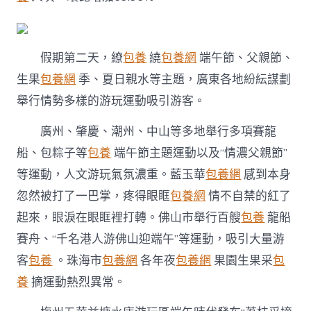
游
玩
活
動
假期第二天，繚
包養
繞
包養網
端午節、父親節、
受
青
生果
包養網
季、夏日親水等主題，廣東各地紛紜謀劃
睞〉
舉行情勢多樣的游玩運動吸引游客。
中
廣州、肇慶、潮州、中山等多地舉行多項賽龍
船、包粽子等
包養
端午節主題運動以及“情濃父親節”
等運動，人文游玩氣氛濃重。藍玉華
包養網
感到本身
忽然被打了一巴掌，疼得眼眶
包養網
情不自禁的紅了
起來，眼淚在眼眶裡打轉。佛山市舉行百艘
包養
龍船
賽舟、“千名港人游佛山迎端午”等運動，吸引大量游
客
包養
。珠海市
包養網
各年夜
包養網
果園生果采
包
養
摘運動熱烈異常。