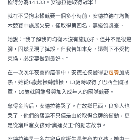
極得分為14.133。安德拉德取得冠軍！
就在不受拘束操競賽一個多小時前，安德拉德在均衡
木競賽中施展欠安，僅取得第四名，無緣領獎臺。
她說：“我了解我的均衡木沒有施展好，但并不是很蹩
腳，固然呈現了掉誤，但我告知本身，還剩下不受拘
束操，必定要做到最好。”
在一次次年夜賽的磨礪中，安德拉德變得更
包養
加成
熟。她從5歲起操練體操，13歲時取得了巴西全國冠
軍，16歲就開端餐與加入成年人的國際競賽。
奪得金牌后，安德拉德哭了。在故鄉巴西，良多人也
哭了。他們的落淚不只僅是由於取得金牌的衝動，更
是從窮戶窟女孩到“奧運女王”的勵志故事。
安德拉德是一名在窮戶窟誕生長年夜的女孩，她由一