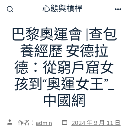
跳
心態與槓桿
至
搜
選
尋
單
主
切
巴黎奧運會 |查包
要
換
開
內
關
養經歷 安德拉
容
德：從窮戶窟女
孩到“奧運女王”_
中國網
發
文
作者：
admin
2024 年 9 月 11 日
表
章