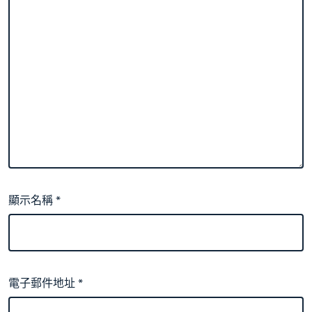
顯示名稱
*
電子郵件地址
*