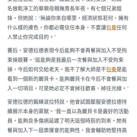
名做乾淨工的單親母親撫育長年夜，有七個兄弟姐
妹。但她說：“無論你來自哪里，經濟狀態若何，擁有
什么樣的膚色，你都必需信任本身，不要讓
包養
任何
人禁止你完成目的。”
賽后，安德拉德表現今后能夠不會再餐與加入不受拘
束操競賽。“這能夠是我最后一次餐與加入不受拘束
操，今后如何交給老天。我不了解大師是不
包養
是能
看到一個新的麗貝卡。能夠麗貝卡在今后不會餐與加
入一切項目，可是她必定不會掉往歡喜、掉往光線。”
安德拉德的鍛練波拉特說，他會試圖壓服安德拉德持
續展示本身的稟賦。“我一直以為麗貝卡是最好的活動
員。能夠良多傷病延遲了明天這個時辰的到來。她有
餐與加入下一屆奧運會的能夠性，我會輔助她堅持高