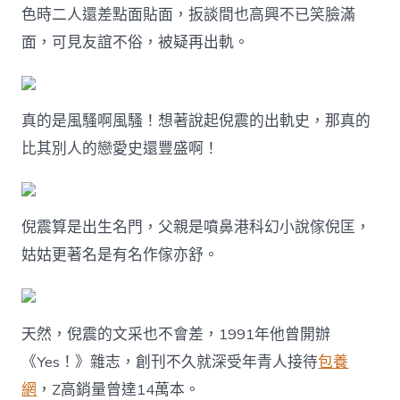
慧
色時二人還差點面貼面，扳談間也高興不已笑臉滿
敏
面，可見友誼不俗，被疑再出軌。
老
公
出
軌
8
真的是風騷啊風騷！想著說起倪震的出軌史，那真的
次，
比其別人的戀愛史還豐盛啊！
兒
子
未
滿
歲
倪震算是出生名門，父親是噴鼻港科幻小說傢倪匡，
陶
姑姑更著名是有名作傢亦舒。
喆
夜
會
嫩
天然，倪震的文采也不會差，1991年他曾開辦
模！〉
中
《Yes！》雜志，創刊不久就深受年青人接待
包養
網
，Z高銷量曾達14萬本。