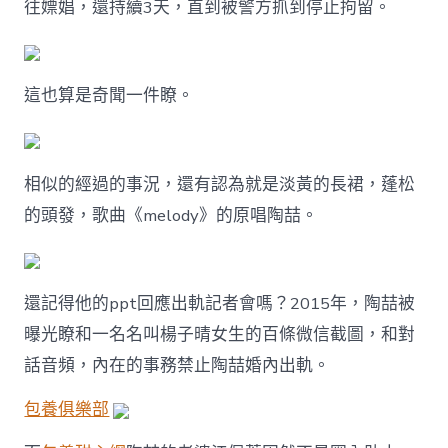
往嫖娼，還持續3天，直到被警方抓到停止拘留。
這也算是奇聞一件瞭。
相似的經過的事況，還有認為就是淡黃的長裙，蓬松
的頭發，歌曲《melody》的原唱陶喆。
還記得他的ppt回應出軌記者會嗎？2015年，陶喆被
曝光瞭和一名名叫楊子晴女生的百條微信截圖，和對
話音頻，內在的事務禁止陶喆婚內出軌。
包養俱樂部