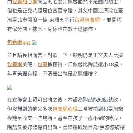
而
包養甜心網
陶喆的老婆江佩蓉固然不是圈內助士，
但也是正兒八經是位富豪令嬡，其父中國江清琮在臺
灣臺北市開瞭一傢“東順五金行
台灣包養網
”，並開稀
有傢分店。據悉，身傢也在數十億擺佈。
包養網ppt
並且論長相而言，對照一下，顯明仍是正宮夫人比擬
包養網
美吧，
包養
據懂得，江佩蓉比陶喆還小18歲，
年青美麗有錢，不清楚出軌是為瞭個啥？
在宣佈會上認可出軌之後，本認為陶喆能知錯就改，
但沒想到的他又多次
包養網心得
三番被拍到和臺灣嫩
模艷星收支一些場所。甚至在孩子一歲不到的時辰，
陶喆又被媒體爆料出軌。臺媒還取題目為“黑漆漆騎樓