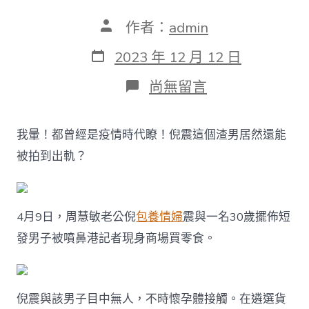
文
作者：
admin
章
作
發
2023 年 12 月 12 日
者
表
日
在
尚無留言
期
〈妻
子
是
我暈！都曾經是疫情時代瞭！倪震這個渣男居然還能
仙
女
被拍到出軌？
還
要
出
軌，
4月9日，周慧敏老公倪
包養情婦
震與一名30歲擺佈短
包
養
發男子被噴鼻港記者現身商場買零食。
經
驗
我
暈！
倪震與該男子目中無人，不時懷孕體接觸。在遴選貨
周