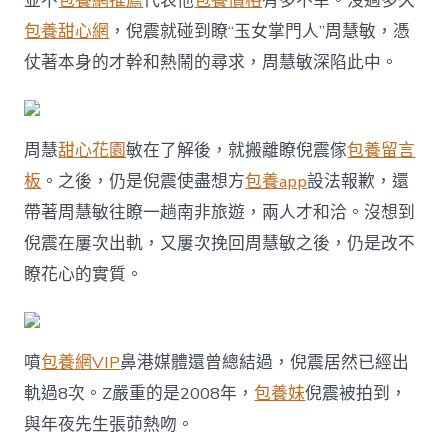
並不
包養網推薦
代表他
包養價格
有多不幸。沒過多久
包養甜心網
，倪震就碰到瞭“玉女掌門人”周慧敏，憑
仗著本身的才幹和熱鬧的尋求，周慧敏深陷此中。
周慧
甜心花園
敏在了解後，就搬離瞭倪震傢
包養留言
板
。之後，仍是倪震使盡想方
包養app
設法報歉，還
帶著周慧敏往瞭一趟南非旅遊，兩人才和洽。沒想到
倪震在屢次出軌，又屢次挽回周慧敏之後，仍是改不
瞭花心的實質。
噴
包養網VIP
鼻港媒體還曾總結過，倪震居然已經出
軌過8次。Z嚴重的是2008年，
包養妹
倪震被拍到，
與年夜先生張茆熱吻。