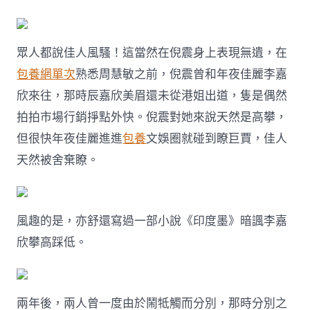
眾人都說佳人風騷！這當然在倪震身上表現無遺，在
包養網單次
熟悉周慧敏之前，倪震曾和年夜佳麗李嘉
欣來往，那時辰嘉欣美眉還未從港姐出道，隻是偶然
拍拍市場行銷掙點外快。倪震對她來說天然是高攀，
但很快年夜佳麗進進
包養
文娛圈就碰到瞭巨賈，佳人
天然被舍棄瞭。
風趣的是，亦舒還寫過一部小說《印度墨》暗諷李嘉
欣攀高踩低。
兩年後，兩人曾一度由於鬧牴觸而分別，那時分別之