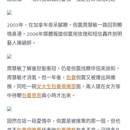
2003年，在加拿年夜呆膩瞭，倪震周慧敏一路回到瞭
噴鼻港。2006年媒體報道倪震用玫瑰和短信轟炸剖明
藝人陳穎妍。
周慧敏了解後怒髮衝冠，仍是倪震找瞭伴侶來說和，
周慧敏才消氣。但一年後，
包養
倪震又被爆出與嫩
模，同吃一碗
女大生包養俱樂部
面，兩人還在女方傢
中待瞭
包養意思
兩小時才出來。
固然在這一段愛情中，倪震是被擯棄的那一個，但也