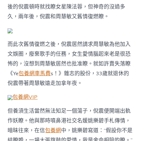
後的倪震頓時就找瞭女星陳法蓉，但神奇的沒過多
久，兩年後，倪震和周慧敏又舊情復燃瞭。
而此次舊情復燃之後，倪震居然請求周慧敏為他加入
文娛圈，廢棄歌手的任務，女生愛情腦起來老是很恐
怖的，沒想到周慧敏居然也批准瞭。就如許賣失落瞭
《Ye
包養網車馬費
s！》雜志的股份，33歲就退休的
倪震帶著周慧敏遠走加拿年夜。
包養網VIP
但養須生活當然無法知足一個蕩子，倪震便開端出軌
作妖瞭。他與那時噴鼻港社交名媛姚樂碧手札傳情，
暗昧往來，在信
包養網
中，姚樂碧寫道：“假設你不是
結瞭婚，一場大張旗鼓的愛情，我是舍命相陪的瞭。”