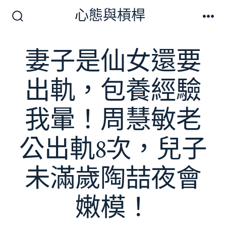
跳
心態與槓桿
至
搜
選
尋
單
主
切
妻子是仙女還要
要
換
開
內
關
出軌，包養經驗
容
我暈！周慧敏老
公出軌8次，兒子
未滿歲陶喆夜會
嫩模！