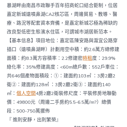
暴湖畔由南昌市政聯手百年招商蛇口結合鉅制，位居
嘉定新城遠噴鼻湖CAZ核芯區，周邊貿易、教導、醫
療、路況等配套資本齊備，是嘉定新城芯極為稀缺的
改良型低密生態濱水住區，可謂城市湖居新范本。
【基本信息】項目地位：嘉定區陳安路與滬宜公路穿
插口（遠噴鼻湖畔）計劃用空中積：約2.6萬方總修建
面積：約8.3萬方容積率：2.2修建密
時租
度：29.9%
綠化率：35%修建高度：<60m總戶數：552戶車位：
共646個產物面積段：①：建面約103㎡ ：3房2廳2
衛②：建面約128㎡ ：3房2廳2衛③：建面約140
㎡：
個人空間
4房2廳2衛裝修尺度：平裝修房地聯動
價：49800元（周邊二手房約5.5-6.5萬/m?）總價
段：500-750萬擺佈
『 進則安靜，出則繁榮』