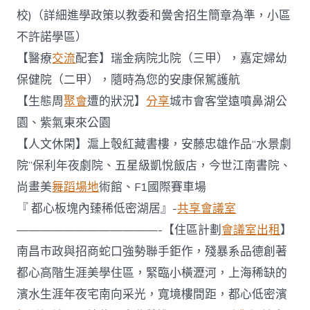
校)（詳細進學政策以教委和黌舍招生簡章為準，小區
不許諾學區）
【醫療
交流
配套】瑞金病院北院（三甲），嘉定婦幼
保健院（二甲），隨時為您的安康保駕護航
【生態周
聚會
遭的狀況】
分享
城市會客堂遠噴鼻湖公
園、紫氣東來公園
【人文休閑】滬上彀紅藏書樓，安藤忠雄作品“水景劇
院”保利年夜劇院、五星級凱悅飯店，今世江南書院、
尚畫美
舞蹈場地
術館、F1國際賽車場
『 都心板塊內臻稀低密湖居』-
共享會議室
————————————-【住區計劃
會議室出租
】
南昌市政與招商蛇口強勢聯手鉅作，殘暴系品德創著
都心高階生涯美學住區，緊臨小橫瀝河，上海稀缺的
濱水生涯年夜宅南向采光，寬境樓間距，都心低密濱