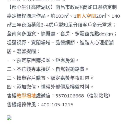
【都心生涯高階湖居】南昌市政&招商蛇口聯袂定制
嘉定標桿湖居作品，約103㎡、1
個人空間
28㎡、140
㎡三年夜面積段3-4房戶型知足分歧客戶多元需求；
全南向多面寬、慷慨廳、套房、多飄窗亮點design；
坦蕩視野、寬闊場域、品德細節，進階人心理想湖
居。溫馨提醒：
一、預定享團購扣頭、鉅惠房源。
二、不花錢專車接送、自駕報銷路費。
三、推舉客戶購置、額定嘉獎年夜紅包。
四、添加微信，懂得外部價及樓盤材料。
售樓
教學場地
處微信：3370106668（復制粘貼）
售樓處德律風：400-105-1215