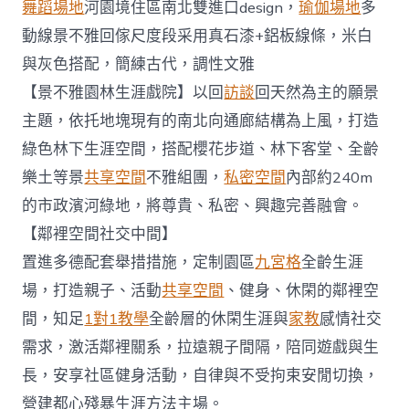
舞蹈場地
河園境住區南北雙進口design，
瑜伽場地
多
動線景不雅回傢尺度段采用真石漆+鋁板線條，米白
與灰色搭配，簡練古代，調性文雅
【景不雅園林生涯戲院】以回
訪談
回天然為主的願景
主題，依托地塊現有的南北向通廊結構為上風，打造
綠色林下生涯空間，搭配櫻花步道、林下客堂、全齡
樂土等景
共享空間
不雅組團，
私密空間
內部約240m
的市政濱河綠地，將尊貴、私密、興趣完善融會。
【鄰裡空間社交中間】
置進多德配套舉措措施，定制園區
九宮格
全齡生涯
場，打造親子、活動
共享空間
、健身、休閑的鄰裡空
間，知足
1對1教學
全齡層的休閑生涯與
家教
感情社交
需求，激活鄰裡關系，拉遠親子間隔，陪同遊戲與生
長，安享社區健身活動，自律與不受拘束安閒切換，
營建都心殘暴生涯方法主場。