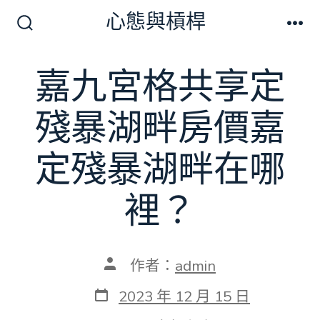
跳
心態與槓桿
至
搜
選
尋
單
主
切
嘉九宮格共享定
要
換
開
內
關
殘暴湖畔房價嘉
容
定殘暴湖畔在哪
裡？
文
作者：
admin
章
作
發
2023 年 12 月 15 日
者
表