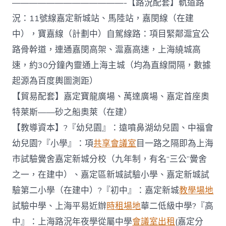
—————————————-【路況配套】軌道路
況：11號線嘉定新城站、馬陸站，嘉閔線（在建
中），寶嘉線（計劃中）自駕線路：項目緊鄰滬宜公
路骨幹道，連通嘉閔高架、滬嘉高速，上海繞城高
速，約30分鐘內靈通上海主城（均為直線間隔，數據
起源為百度輿圖測距）
【貿易配套】嘉定寶龍廣場、萬達廣場、嘉定首座奧
特萊斯——砂之船奧萊（在建）
【教導資本】?『幼兒園』：遠噴鼻湖幼兒園、中福會
幼兒園?『小學』：項
共享會議室
目一路之隔即為上海
市試驗黌舍嘉定新城分校（九年制，有名“三公”黌舍
之一，在建中）、嘉定區新城試驗小學、嘉定新城試
驗第二小學（在建中）?『初中』：嘉定新城
教學場地
試驗中學、上海平易近辦
時租場地
華二低級中學?『高
中』：上海路況年夜學從屬中學
會議室出租
(嘉定分