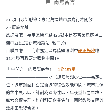
日
在
尚無留言
期
〈嘉
九
宮
>> 項目最新靜態：嘉定萬達城市展廳行將開放
格
共
>> 展廳地址：
享
萬達展廳：嘉定區勝辛路426號中信泰富萬達廣場二
定
殘
樓中庭(嘉定新城地鐵站1號口旁)
暴
百聯展廳：上海市嘉定區馬陸鎮澄瀏中
舞蹈場地
路
湖
畔
3172號百聯嘉定購物中間1F
房
價
『 中間之上的國際底色』—
1對1教學
嘉
定
——————————-? 【遠噴鼻湖CAZ——嘉定C
殘
位，城市封面】嘉定新城的綜合效能中間、城市抽像
暴
湖
的集中展示區，計劃為國際住區、年夜型貿易集群、
畔
摩六合標集群、科創科研企業集群、國際教導文明等
在
哪
效能集聚復合區。