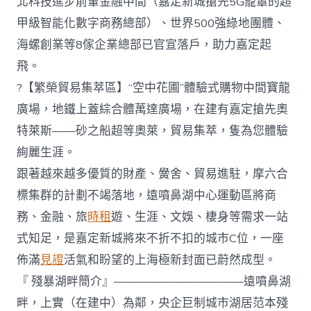
北科技進步前輩金融中間（嘉定新城搶先5G籠罩的超
甲級智能化數字商務總部）、世界500強綠地團體、
海螺創業等8傢企業總部已官宣落戶，助力嘉定起
飛。
?【繁榮貿易集萃區】“空中花圃”體驗式購物中間寶龍
廣場，地鐵上蓋綜合體萬達廣場，在建有嘉定搶先奧
特萊斯——砂之船超等奧萊，貿易集萃，隻為您體驗
絢麗生涯。
跟著越來越多優質的財產、黌舍、貿易進駐，摩六合
標集群的計劃不竭落地，遠噴鼻湖中心運動區將商
務、金融、旅
時租
遊、生涯、文娛、棲身等需求一站
式知足，是嘉定新城將來不折不扣的城市C位，一座
佈滿
見證
活氣和盼望的上海極新封面已蔚然成型。
『 殘暴湖畔簡介』———————————遠噴鼻湖
畔，上實（在建中）為鄰，央企巨制城市湖居范本殘