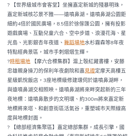
裡？〉
? 【世界級城市會客堂】坐擁嘉定新城的殘暴明珠，
中
嘉定新城核芯景不雅——遠噴鼻湖。遠噴鼻湖公園鉅
細約4倍於國民廣場，8.5倍於徐傢匯公園，擁有投影
遊戲廣場、互動兒童六合、空中步道、浪漫花海、星
光島、光影銀杏年夜道、
舞蹈場地
水杉霧森等8年夜
特點經典景區，城市手刺熠熠生輝。
?
時租場地
【摩六合標集群】滬上彀紅藏書樓，安藤
忠雄親身操刀的保利年夜劇院和嘉
見證
定摩天高樓五
星級凱悅飯店，3座地標級修建環伺於遠噴鼻湖畔，
與遠噴鼻湖交相照映。遠噴鼻湖將來畔突起新的三年
夜地標：遠噴鼻散步的文明環、約300m將來嘉定新
地標將來塔、和創意街區活氣谷，重塑城市天際線高
度與地標封面。
? 【總部經濟集聚區】嘉定總部集群，成長引擎，國