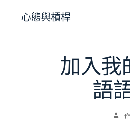
跳
至
心態與槓桿
主
要
內
容
加入我
語
文
章
作