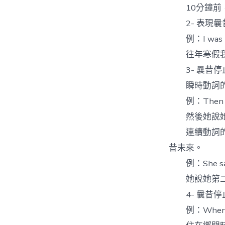
10分鐘前，
2- 表現曩
例：I was trav
往年寒假我
3- 曩昔停
瞬時動詞的曩
例：Then sh
然後她說她
連續動詞的曩
昔未來。
例：She said t
她說她第二
4- 曩昔停
例：When he l