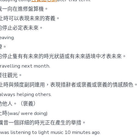
一向在進修盤算機。
止時可以表現未來的寄義。
停止必定表未來。
ving.
瞭。
止隻有有未來的時光狀語或有未來語境中才表未來。
elling next month.
往觀光。
止時與頻度副詞連用，表現措辭者或褒義或褒義的情感顏色
ays helping others.
他人。（褒義）
as/ were doing)
曩昔一個詳細的時光正在產生的舉措。
istening to light music 10 minutes ago.