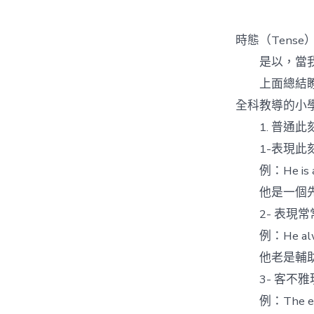
者
時態（Tens
是以，當我們
上面總結瞭各
全科教導的小
1. 普通此刻時（d
1-表現此刻
例：He is a 
他是一個先
2- 表現常
例：He always
他老是輔助
3- 客不雅
例：The earth