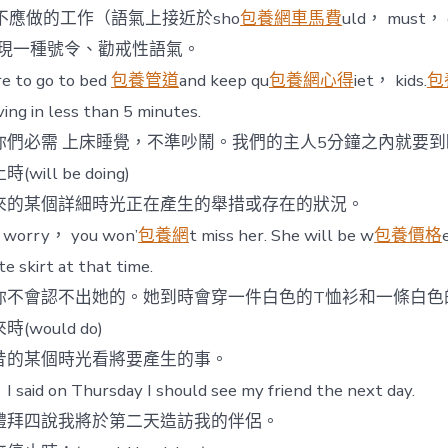
應做的工作（語氣上接近於sho
包養網車馬費
uld， must， 
），表現一種號令、勸戒性語氣。
o go to bed
包養管道
and keep qu
包養網心得
iet， kids.
包
ving in less than 5 minutes.
必需 上床睡覺，不準吵鬧。我們的主人5分鐘之內就要到
ill be doing)
某個詳細時光正在產生的舉措或存在的狀況。
rry， you won’
包養網
t miss her. She will be w
包養價格
te skirt at that time.
會認不出她的。她到時會穿一件白色的T恤衫和一條白色
would do)
的某個時光看將要產生的事。
I said on Thursday I should see my friend the next day.
拜四說我將於第二天造訪我的伴侶。