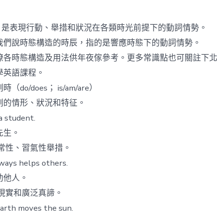
期
我
的
包
e）是表現行動、舉措和狀況在各類時光前提下的動詞情勢。
養
價
說時態構造的時辰，指的是響應時態下的動詞情勢。
格
時態構造及用法供年夜傢參考。更多常識點也可關註下北
最
愛-
學英語課程。
種
o/does； is/am/are）
英
語
的情形、狀況和特征。
語
student.
法
時
生。
態
常性、習氣性舉措。
構
造
 helps others.
及
他人。
用
法
現實和廣泛真諦。
中
 moves the sun.