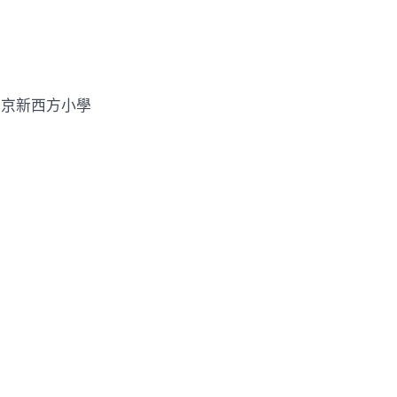
京新西方小學
16
〉