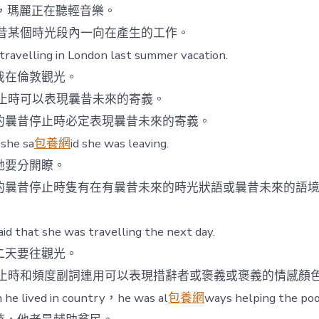
瑪麗正在聽輕音樂。
昔某個時光段內一向在產生的工作。
elling in London last summer vacation.
在倫敦觀光。
止時可以表現曩昔未來的寄義。
昔停止時必定表現曩昔未來的寄義。
e sa
包養網
id she was leaving.
要分開瞭。
昔停止時隻有在有曩昔未來的時光狀語或曩昔未來的語境
hat she was travelling the next day.
天要往觀光。
止時和頻度副詞連用可以表現措辭者或褒義或褒義的情感顏
ived in country，he was al
包養網
ways helping the poo