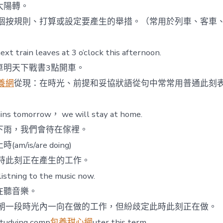
陽轉。
個按規則、打算或設定要產生的舉措。（常用於列車、客車
ain leaves at 3 o’clock this afternoon.
明天下戰書3點開車。
養網
從現：在時光、前提和妥協狀語從句中常常用普通此刻
s tomorrow， we will stay at home.
雨，我們會待在傢裡。
m/is/are doing)
時此刻正在產生的工作。
ning to the music now.
聽音樂。
朝一段時光內一向在做的工作，但紛歧定此時此刻正在做。
dying comp
包養甜心網
uter this term.