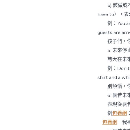
b) 該做或不
have to
例：You are t
guests are arri
孩子們，你們
5. 未來停止時(w
誇大在未來的
例：Don’t wo
shirt and a whi
別煩惱，你不
6. 曩昔未來時(
表現從曩昔
例
包養網
：
包養網
我禮