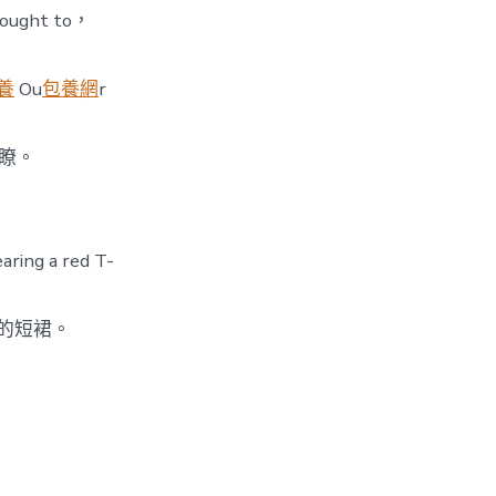
ought to，
養
Ou
包養網
r
瞭。
earing a red T-
的短裙。