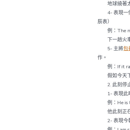
地球繞著太
4- 表現一
辰表）
例：The next tr
下一趟火車
5- 主將
包
作。
例：If it rain
假如今天下
2. 此刻停止時(a
1- 表現此
例：He is list
他此刻正在
2- 表現今
例：I am stu