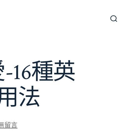
搜
尋
切
換
開
關
16種英
用法
無留言
加