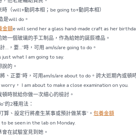
，他老是輔助貧民。
（will+動詞本相；be going to+動詞本相）
will do。
養金額
e will send her a glass hand-made craft as her birthday
一個玻璃的手工制品，作為給她的誕辰禮品。
要…”時，可用 am/is/are going to do。
t what I am going to say.
說的。
、正要”時，可用am/is/are about to do。誇大近期內或
y， I am about to make a close examination on you.
頓時就給你做一次細心的檢討。
 do”的2種用法：
按打算、設定行將產生某事或預計做某事”。
包養金額
be seen in the lab on Monday.
會在試驗室見到她。