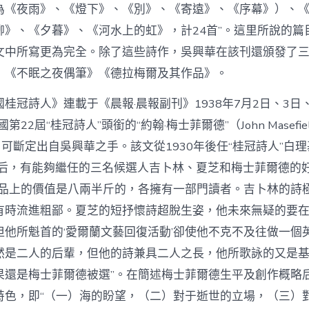
為《夜雨》、《燈下》、《別》、《寄遠》、《序幕》）、
柳》、《夕暮》、《河水上的虹》，計24首”。這里所說的篇
文中所寫更為完全。除了這些詩作，吳興華在該刊還頒發了
》《不眠之夜偶筆》《德拉梅爾及其作品》。
桂冠詩人》連載于《晨報·晨報副刊》1938年7月2日、3日
國第22屆“桂冠詩人”頭銜的“約翰·梅士菲爾德”（John Masefi
，可斷定出自吳興華之手。該文從1930年後任“桂冠詩人”白理基
）往世后，有能夠繼任的三名候選人吉卜林、夏芝和梅士菲爾德的
作品上的價值是八兩半斤的，各擁有一部門讀者。吉卜林的詩
有時流進粗鄙。夏芝的短抒懷詩超脫生姿，他未來無疑的要
但他所魁首的‘愛爾蘭文藝回復活動’卻使他不克不及往做一個
然是二人的后輩，但他的詩兼具二人之長，他所歌詠的又是
果還是梅士菲爾德被選”。在簡述梅士菲爾德生平及創作概略
特色，即“（一）海的盼望，（二）對于逝世的立場，（三）