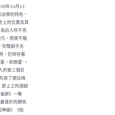
8年10月13
和治學的特色。
英國詩史上的位置及其
“為后人所不克
服凡，而使不服
“完整超乎天
時，仍保存著
豪，和戀愛”。
兩人的第三個巨
要先容了德拉梅
，即上之所謂超
孔雀餅》一集
所最善於的顏色
蹈神曲》《拍