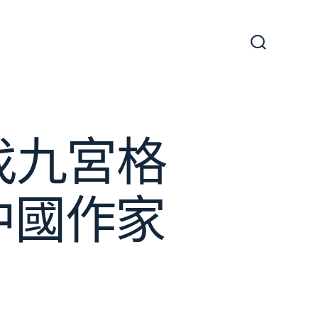
搜
尋
切
換
開
關
找九宮格
中國作家