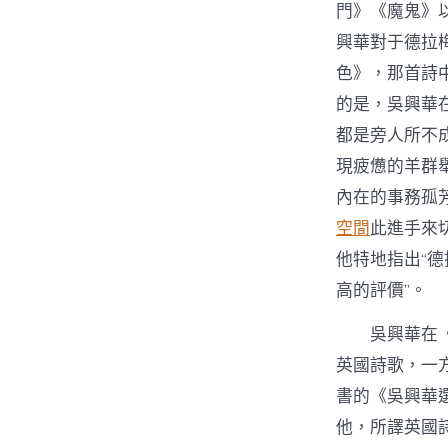
門》《魔鬼》
興華對于德拉
色》，那首詩中
的是，吳興華
都是旁人所不
現疲憊的羊群
內在的事務孤
空間
此進手來
他特地指出“
高的評價”。
吳興華在
英國詩歌，一
書的《吳興華
他，所譯英國