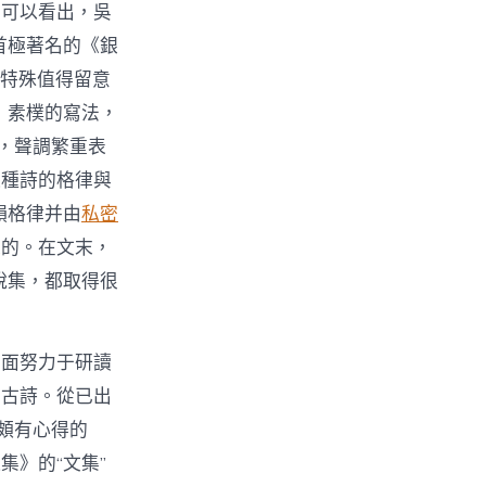
中可以看出，吳
首極著名的《銀
。特殊值得留意
，素樸的寫法，
，聲調繁重表
這種詩的格律與
韻格律并由
私密
之的。在文末，
說集，都取得很
方面努力于研讀
的古詩。從已出
頗有心得的
》的“文集”