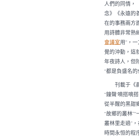
人們的同情，
念》《永遠的
在的事務兩方
用詩體非常熟練
會議室
用”，
覺的沖動，這
年夜詩人，但
“都是負盛名的
刊載于《晨
“鐘聲‘嘀搭嘀
從半醒的黑甜
“故鄉的叢林”
叢林里走過”，
時間永恒的程