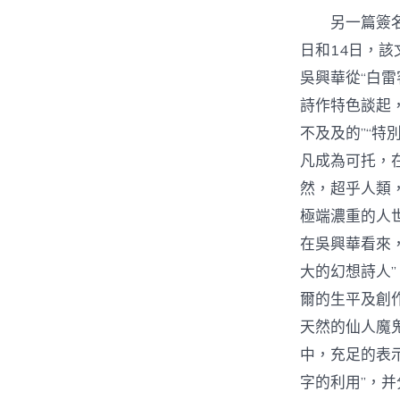
另一篇簽名
日和14日，該
吳興華從“白雷客（
詩作特色談起
不及及的”“特
凡成為可托，在
然，超乎人類
極端濃重的人
在吳興華看來，“
大的幻想詩人”
爾的生平及創
天然的仙人魔
中，充足的表
字的利用”，