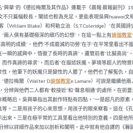
“興華”的《德拉梅爾及其作品》連載于《晨報·晨報副刊》193
文不只篇幅較長，闡述也較為充足，更能表現吳興huawei文
William Blake）和柯勒立治（S.T.Coleridge）”在
，“兩人俱有基礎極深的細巧的幻想”，在這一點上有
瑜伽教室
別高明的成績”，他們“不成磨滅的功勞”在于“在平常里看出不
一瞬的感興中，悟徹了長時的真諦”，盡管前者“比擬高尚”、
，而作真諦的尋求”，而后者“在描述妖魔，夢境等超人的物景
世性，他筆下的妖魔只是變性的人罷了。他們也了解冤仇，自
德拉梅爾（Walter D
瑜伽教室
e Lamare）可說是繼續他
，分辨與他們二人都有“較接近”和“聲息相通”的處所。在扼
作概略后，吳興華指出其創作特點有四點，“一是超凡的原素
鬼等。二是用孩子的心來思想，用孩子的眼來察看。這在《
示出來。三是在極平常的工具里看出他特別的意義。四是他
并分辨以詳細作品來加以剖析和闡明，此中就有他自譯的《舞