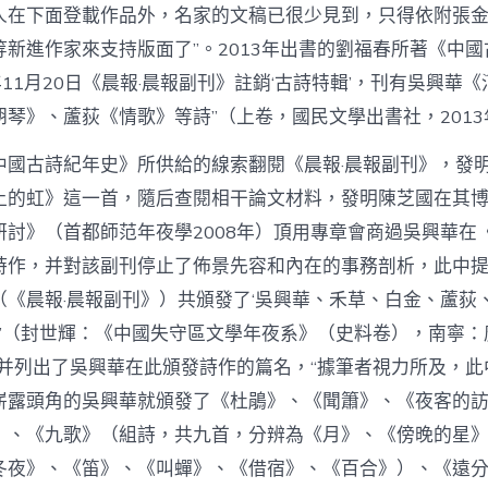
–
人在下面登載作品外，名家的文稿已很少見到，只得依附張
中
國
等新進作家來支持版面了”。2013年出書的劉福春所著《中
作
8年11月20日《晨報·晨報副刊》註銷‘古詩特輯’，刊有吳興華
家
網
琴》、蘆荻《情歌》等詩”（上卷，國民文學出書社，2013
中
中國古詩紀年史》所供給的線索翻閱《晨報·晨報副刊》，發
上的虹》這一首，隨后查閱相干論文材料，發明陳芝國在其
討》（首都師范年夜學2008年）頂用專章會商過吳興華在《
詩作，并對該副刊停止了佈景先容和內在的事務剖析，此中提
《晨報·晨報副刊》）共頒發了‘吳興華、禾草、白金、蘆荻、
歌’”（封世輝：《中國失守區文學年夜系》（史料卷），南寧
），并列出了吳興華在此頒發詩作的篇名，“據筆者視力所及，
嶄露頭角的吳興華就頒發了《杜鵑》、《聞簫》、《夜客的
》、《九歌》（組詩，共九首，分辨為《月》、《傍晚的星
冬夜》、《笛》、《叫蟬》、《借宿》、《百合》）、《遠