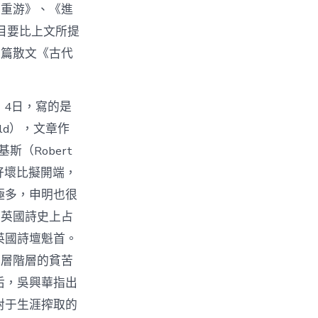
《重游》、《進
目要比上文所提
三篇散文《古代
、4日，寫的是
eld），文章作
斯（Robert
好壞比擬開端，
極多，申明也很
在英國詩史上占
英國詩壇魁首。
基層階層的貧苦
后，吳興華指出
對于生涯搾取的