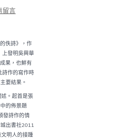
無留言
也
晨
》
華的佚詩》，作
》上發明吳興華
有成果，也鮮有
批詩作的寫作時
的主要結果。
闡述。起首是張
討中的佈景題
頒發詩作的情
出書社2011
量文明人的接踵