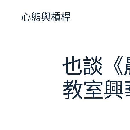
跳
至
心態與槓桿
主
要
內
容
也談《
教室興