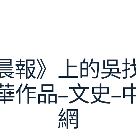
晨報》上的吳
華作品–文史–
網