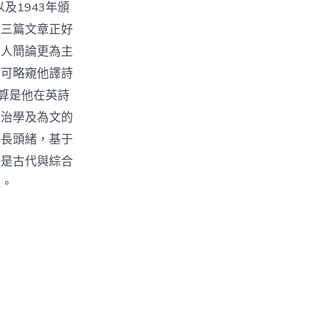
及1943年頒
這三篇文章正好
詩人簡論更為主
也可略窺他譯詩
算是他在英詩
他治學及為文的
成長頭緒，基于
疑是古代與綜合
現。