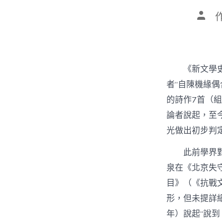
文
章
作
者
《新文學
者“自陳機緣
的詩作7首（
論者說起，至
光做出初步判
此前學界
泉在《北京失
目》（《抗戰文
形，但未提詳
年）說起“說到