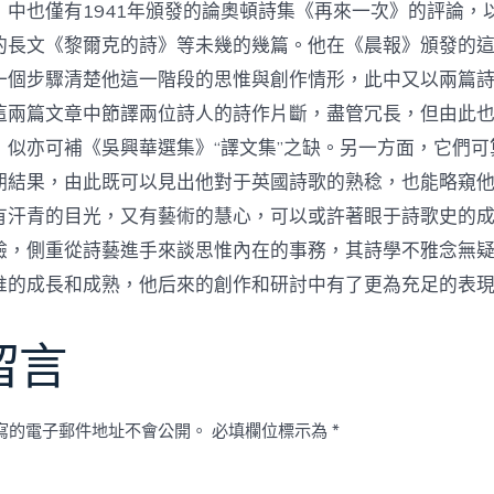
中也僅有1941年頒發的論奧頓詩集《再來一次》的評論，以
的長文《黎爾克的詩》等未幾的幾篇。他在《晨報》頒發的
一個步驟清楚他這一階段的思惟與創作情形，此中又以兩篇
這兩篇文章中節譯兩位詩人的詩作片斷，盡管冗長，但由此
，似亦可補《吳興華選集》“譯文集”之缺。另一方面，它們可
期結果，由此既可以見出他對于英國詩歌的熟稔，也能略窺
有汗青的目光，又有藝術的慧心，可以或許著眼于詩歌史的
驗，側重從詩藝進手來談思惟內在的事務，其詩學不雅念無
惟的成長和成熟，他后來的創作和研討中有了更為充足的表
留言
寫的電子郵件地址不會公開。
必填欄位標示為
*