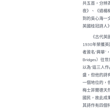
共五首，分辨
夜》、《過楊
到的吳心海一
英國桂冠詩人
《古代英國
1930年榮獲英
者簽名“興華”
Bridges
以為“這三人
盛，但他的詩
一個地位的，
梅士菲爾德天
國民，故此成
其詩作有四個