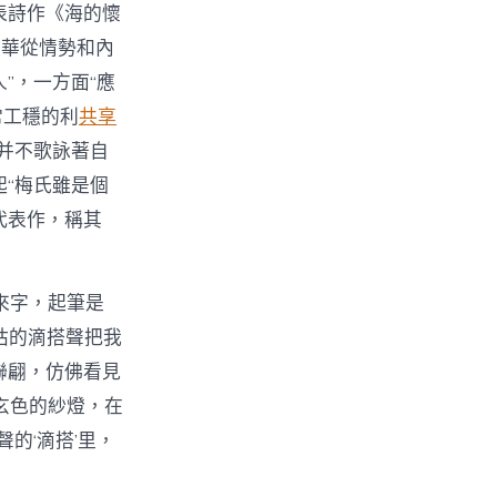
表詩作《海的懷
興華從情勢和內
”，一方面“應
常工穩的利
共享
并不歌詠著自
“梅氏雖是個
代表作，稱其
0來字，起筆是
干枯的滴搭聲把我
聯翩，仿佛看見
持玄色的紗燈，在
的‘滴搭’里，