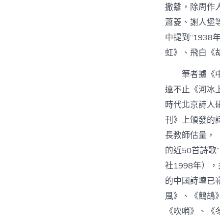
撤離，除周作
蕭菱、謝人堡
中提到“193
虹》、飛白《胡
筆者據《
遠不止《河冰
時代北京詩人研
刊》上頒發的
長教師估量，（
的近50首詩
社1998年
的中國詩壇已
風》、《鷓鴣
《吹哨》、《