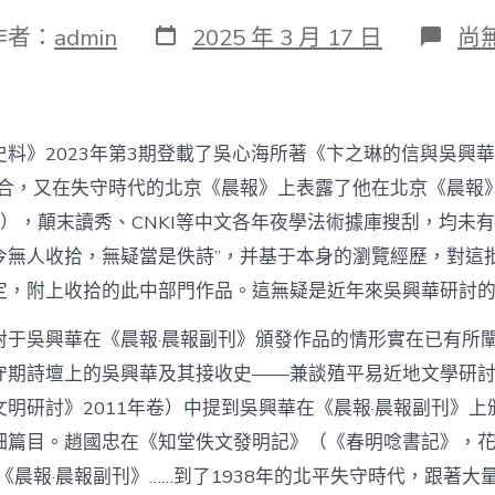
發
在
作者：
admin
2025 年 3 月 17 日
尚
表
〈
日
談
期
《
報
上
史料》2023年第3期登載了吳心海所著《卞之琳的信與吳興
的
吳
偶合，又在失守時代的北京《晨報》上表露了他在北京《晨報
找
組），顛末讀秀、CNKI等中文各年夜學法術據庫搜刮，均未
九
宮
今無人收拾，無疑當是佚詩”，并基于本身的瀏覽經歷，對這
格
定，附上收拾的此中部門作品。這無疑是近年來吳興華研討
教
室
對于吳興華在《晨報·晨報副刊》頒發作品的情形實在已有所
興
華
守期詩壇上的吳興華及其接收史——兼談殖平易近地文學研
作
明研討》2011年卷）中提到吳興華在《晨報·晨報副刊》上
品
–
細篇目。趙國忠在《知堂佚文發明記》（《春明唸書記》，花城
文
史
《晨報·晨報副刊》……到了1938年的北平失守時代，跟著大