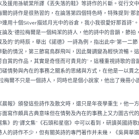
以及援用孫毓棠所譯《丟失落的鞋》等詩作的片斷。從行文
梅爾的詩作是很熟習的，在論落第四個特色時，特殊提到“那
連用十個Silver描述月光中的谷倉，我小我很愛好那首詩”
在論及“德拉梅爾是一個純潔的詩人，他的詩中的音韻，節拍
成及的”的時辰，舉出《諾德》一詩為例，指出此中“第一二節
舉動的情況，第三節寫鳥群飛叫，因此聲調變為輕快流暢。
芳自賞的作品，其實是奇怪而可貴見的”，這種重視詩歌的音
切磋情勢與內在的事務之關系的思緒與方式，在他是一以貫
德拉梅爾不只是一個詩人，同時也是個小說家，他出了幾冊小
《晨報》頒發這些詩作及散文時，還只是年夜學重生，他一
方面寫作頗具古典意味但在情勢及內在的事務上又力圖古代
選集》的“譯文集”《石頭和星宿》中可以看到，研讀英國詩歌
詩人的詩作不少，但有關英詩的專門著作并未幾，《吳興華選集