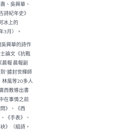
金壽、吳興華、
國古詩紀年史》
《河冰上的
〉
年3月）。
明吳興華的詩作
博士論文《抗戰
晨報·晨報副
到“據封世輝師
林風等20多人
：廣西教導出書
此中在事情之前
訪問》、《西
》、《手表》、
分袂》（組詩，