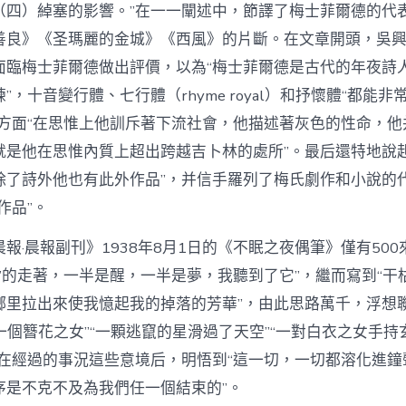
（四）綽塞的影響。”在一一闡述中，節譯了梅士菲爾德的代
善良》《圣瑪麗的金城》《西風》的片斷。在文章開頭，吳
面臨梅士菲爾德做出評價，以為“梅士菲爾德是古代的年夜詩人
”，十音變行體、七行體（rhyme royal）和抒懷體“都能非
一方面“在思惟上他訓斥著下流社會，他描述著灰色的性命，他
就是他在思惟內質上超出跨越吉卜林的處所”。最后還特地說起
除了詩外他也有此外作品”，并信手羅列了梅氏劇作和小說的
作品”。
報·晨報副刊》1938年8月1日的《不眠之夜偶筆》僅有50
搭’的走著，一半是醒，一半是夢，我聽到了它”，繼而寫到“
鄉里拉出來使我憶起我的掉落的芳華”，由此思路萬千，浮想
“一個簪花之女”“一顆逃竄的星滑過了天空”“一對白衣之女手
在經過的事況這些意境后，明悟到“這一切，一切都溶化進鐘聲
序是不克不及為我們任一個結束的”。