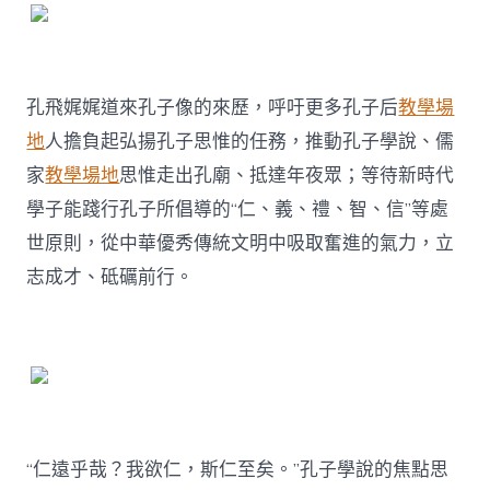
孔飛娓娓道來孔子像的來歷，呼吁更多孔子后
教學場
地
人擔負起弘揚孔子思惟的任務，推動孔子學說、儒
家
教學場地
思惟走出孔廟、抵達年夜眾；等待新時代
學子能踐行孔子所倡導的“仁、義、禮、智、信”等處
世原則，從中華優秀傳統文明中吸取奮進的氣力，立
志成才、砥礪前行。
“仁遠乎哉？我欲仁，斯仁至矣。”孔子學說的焦點思