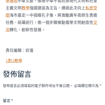
學場地
中華文脈，推進中華平易近族現代文明和社會
主義文明
教學
強國建設為主旨。通過此次向上
私密空
間
海市嘉定一中捐贈孔子像，將激勵廣年夜師生勇擔
任務、砥礪前行，進一個步驟推動儒學文明創造性
交
流
轉化、創新性發展。
責任編輯：近復
1對1教學
發佈留言
發佈留言必須填寫的電子郵件地址不會公開。
必填欄位標示為
*
留言
*