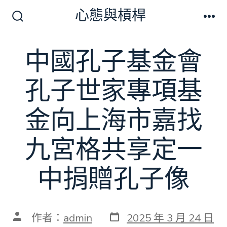
跳
心態與槓桿
至
搜
選
尋
單
主
切
中國孔子基金會
要
換
開
內
關
孔子世家專項基
容
金向上海市嘉找
九宮格共享定一
中捐贈孔子像
發
文
作者：
admin
2025 年 3 月 24 日
表
章