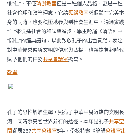
惟“仁”，不僅
瑜伽教室
僅是一種個人品格，更是一種
社會倫理和政管理念，它請
舞蹈教室
求個體在完美本
身的同時，也要積極地參與到社會生涯中，通過實踐
“仁”來促進社會的和諧與進步。學生吟誦《論語》中
“問仁”的經典語句，以此致敬孔子的出色貢獻，表達
對中華優秀傳統文明的傳承與弘揚，也將擔負起時代
賦予他們的任務
共享會議室
擔當。
教學
孔子的思惟熠熠生輝，照亮了中華平易近族的文明長
河，同時照亮著世界前行的途徑。本年是孔子
共享空
間
誕辰257
共享會議室
5年，學校特邀《論語
會議室出