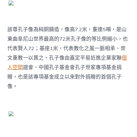
該尊孔子像為純銅鑄造，像高7.2米，重達5噸，是山
東曲阜尼山世界最高的72米孔子像的等比例縮小，也
代表賢人72；基座1米，代表教化之風一脈相承、崇
文重教一以貫之。孔子像由嘉定平易近進企業家聯
個
人空間
誼會、中國孔子基金會孔子世家專項基金捐
贈，也是該專項基金成立以來對外捐贈的首個孔子
像。