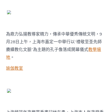
九
宮
格
共
享
定
一
為鼎力弘揚教導家精力，傳承中華優秀傳統文明，9
中
月28日上午，上海市嘉定一中舉行以“禮敬至圣先師
捐
贈
賡續教化文脈”為主題的孔子像落成開幕儀式
教學場
孔
地
。
子
像〉
瑜伽教室
中