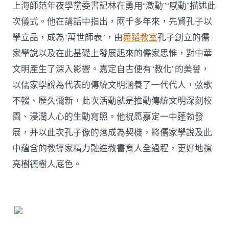
上海師范年夜學黨委書記林在勇用“激動”“感動”描述此
次儀式。他在講話中指出，兩千多年來，先賢孔子以
學立品，成為“萬世師表”，由
舞蹈教室
孔子創立的儒
家學說以及在此基礎上發展起來的儒家思惟，對中華
文明產生了深入影響。嘉定自古便有“教化”的美譽，
以儒家學說為代表的傳統文明涵養了一代代人，弦歌
不輟、歷久彌新，此次活動就是推動傳統文明深刻校
園、浸潤人心的生動寫照。他祝愿嘉定一中蓬勃發
展，并以此次孔子像的落成為契機，將儒家學說及此
中蘊含的教導家精力融進教書育人全過程，更好地擦
亮樹德樹人底色。