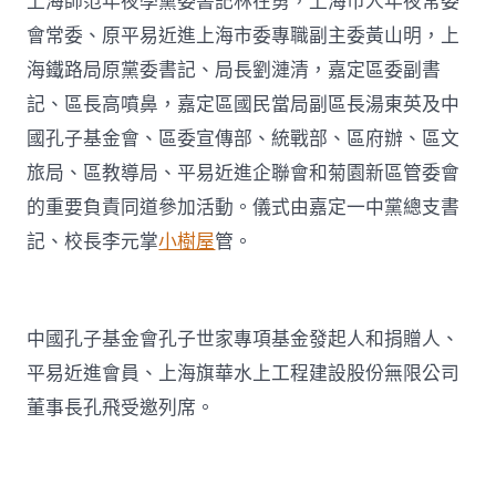
上海師范年夜學黨委書記林在勇，上海市人年夜常委
會常委、原平易近進上海市委專職副主委黃山明，上
海鐵路局原黨委書記、局長劉漣清，嘉定區委副書
記、區長高噴鼻，嘉定區國民當局副區長湯東英及中
國孔子基金會、區委宣傳部、統戰部、區府辦、區文
旅局、區教導局、平易近進企聯會和菊園新區管委會
的重要負責同道參加活動。儀式由嘉定一中黨總支書
記、校長李元掌
小樹屋
管。
中國孔子基金會孔子世家專項基金發起人和捐贈人、
平易近進會員、上海旗華水上工程建設股份無限公司
董事長孔飛受邀列席。