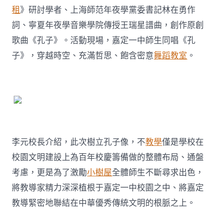
租
》研討學者、上海師范年夜學黨委書記林在勇作
詞、寧夏年夜學音樂學院傳授王瑞星譜曲，創作原創
歌曲《孔子》。活動現場，嘉定一中師生同唱《孔
子》，穿越時空、充滿哲思、飽含密意
舞蹈教室
。
李元校長介紹，此次樹立孔子像，不
教學
僅是學校在
校園文明建設上為百年校慶籌備做的整體布局、通盤
考慮，更是為了激勵
小樹屋
全體師生不斷尋求出色，
將教導家精力深深植根于嘉定一中校園之中、將嘉定
教導緊密地聯結在中華優秀傳統文明的根脈之上。