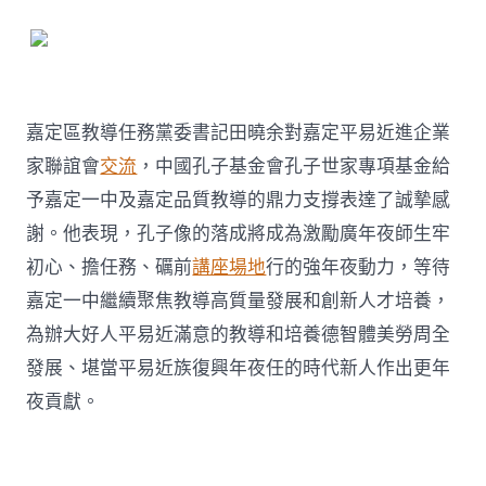
嘉定區教導任務黨委書記田曉余對嘉定平易近進企業
家聯誼會
交流
，中國孔子基金會孔子世家專項基金給
予嘉定一中及嘉定品質教導的鼎力支撐表達了誠摯感
謝。他表現，孔子像的落成將成為激勵廣年夜師生牢
初心、擔任務、礪前
講座場地
行的強年夜動力，等待
嘉定一中繼續聚焦教導高質量發展和創新人才培養，
為辦大好人平易近滿意的教導和培養德智體美勞周全
發展、堪當平易近族復興年夜任的時代新人作出更年
夜貢獻。