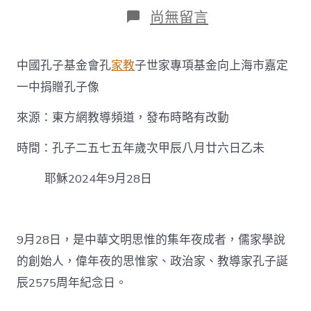
日
作
在
尚無留言
期
者
〈中
國
孔
中國孔子基金會孔
家教
子世家專項基金向上海市嘉定
子
基
一中捐贈孔子像
金
會
來源：東方網教導頻道，發布時略有改動
孔
子
時間：孔子二五七五年歲次甲辰八月廿六日乙未
世
家
耶穌2024年9月28日
專
項
基
金
向
9月28日，是中華文明思惟的集年夜成者，儒家學說
上
的創始人，偉年夜的思惟家、政治家、教導家孔子誕
海
市
辰2575周年紀念日。
嘉
找