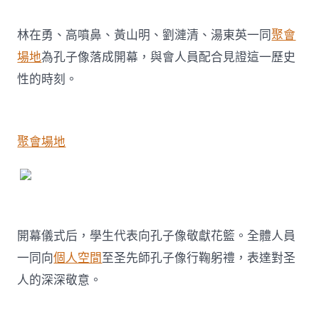
林在勇、高噴鼻、黃山明、劉漣清、湯東英一同
聚會
場地
為孔子像落成開幕，與會人員配合見證這一歷史
性的時刻。
聚會場地
開幕儀式后，學生代表向孔子像敬獻花籃。全體人員
一同向
個人空間
至圣先師孔子像行鞠躬禮，表達對圣
人的深深敬意。