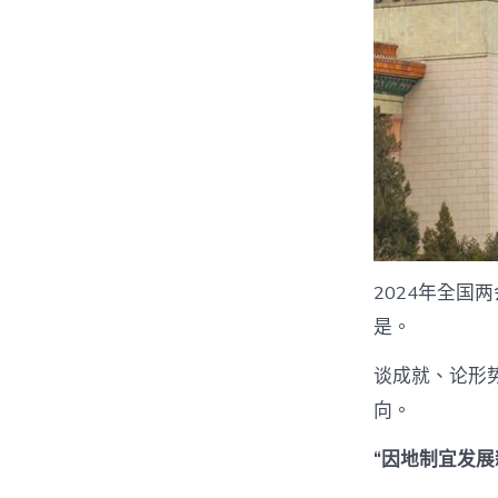
2024年全
是。
谈成就、论形
向。
“因地制宜发展