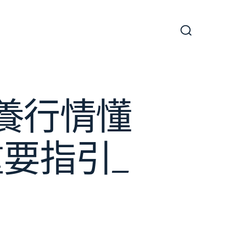
搜
尋
切
換
開
關
包養行情懂
要指引_