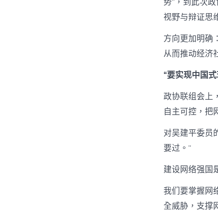
势”，到此次
视野与辩证思
方向更加明确
从而推动经济
“要实现中国
政协联组会上
自主可控，把
对吴建平委员
要过。”
建设网络强国
我们要掌握网
全威胁，支撑