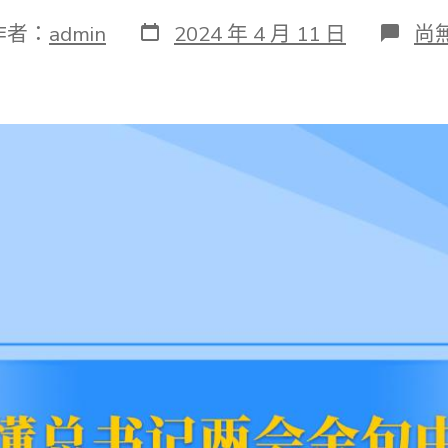
發
在
作者：
admin
2024 年 4 月 11 日
尚
表
〈
日
会
期
第
一
观
察
|
读
查
包
養
行
情
懂
总
书
记
两
会
金