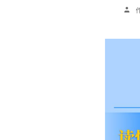
文
章
作
者