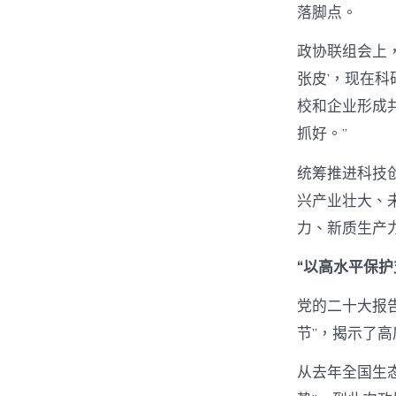
落脚点。
政协联组会上
张皮’，现在
校和企业形成
抓好。”
统筹推进科技
兴产业壮大、未
力、新质生产
“以高水平保护
党的二十大报
节”，揭示了
从去年全国生