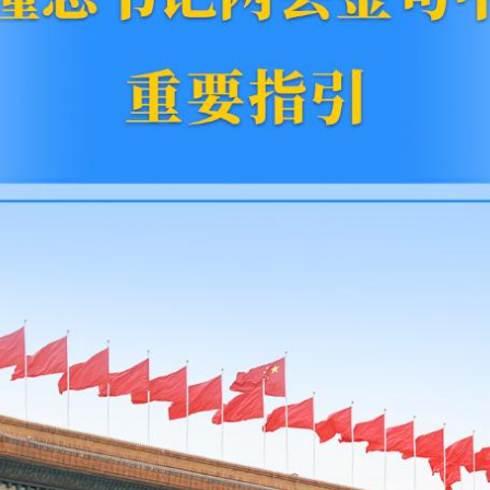
句
中
的
重
要
指
引
_
中
国
网
中