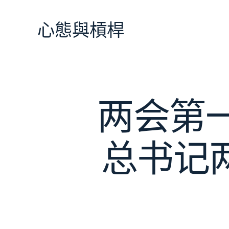
跳
至
心態與槓桿
主
要
內
容
两会第一
总书记