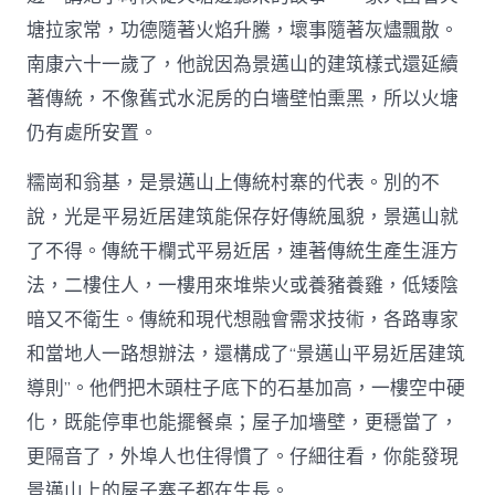
塘拉家常，功德隨著火焰升騰，壞事隨著灰燼飄散。
南康六十一歲了，他說因為景邁山的建筑樣式還延續
著傳統，不像舊式水泥房的白墻壁怕熏黑，所以火塘
仍有處所安置。
糯崗和翁基，是景邁山上傳統村寨的代表。別的不
說，光是平易近居建筑能保存好傳統風貌，景邁山就
了不得。傳統干欄式平易近居，連著傳統生產生涯方
法，二樓住人，一樓用來堆柴火或養豬養雞，低矮陰
暗又不衛生。傳統和現代想融會需求技術，各路專家
和當地人一路想辦法，還構成了“景邁山平易近居建筑
導則”。他們把木頭柱子底下的石基加高，一樓空中硬
化，既能停車也能擺餐桌；屋子加墻壁，更穩當了，
更隔音了，外埠人也住得慣了。仔細往看，你能發現
景邁山上的屋子寨子都在生長。