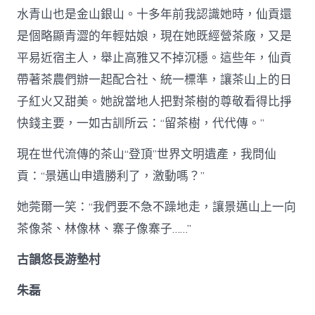
水青山也是金山銀山。十多年前我認識她時，仙貢還
是個略顯青澀的年輕姑娘，現在她既經營茶廠，又是
平易近宿主人，舉止高雅又不掉沉穩。這些年，仙貢
帶著茶農們辦一起配合社、統一標準，讓茶山上的日
子紅火又甜美。她說當地人把對茶樹的尊敬看得比掙
快錢主要，一如古訓所云：“留茶樹，代代傳。”
現在世代流傳的茶山“登頂”世界文明遺產，我問仙
貢：“景邁山申遺勝利了，激動嗎？”
她莞爾一笑：“我們要不急不躁地走，讓景邁山上一向
茶像茶、林像林、寨子像寨子……”
古韻悠長游墊村
朱磊