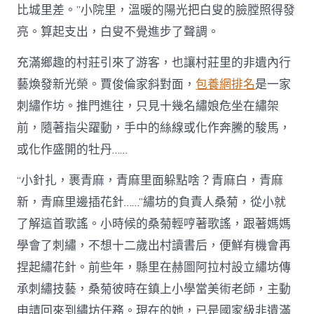
比城里差。”小院里，溫暖的陽光把白叟的臉膛照得發
亮。算起支出，白叟不覺進步了聲調。
充滿鄉趣的村莊引來了游客，也讓村莊里的非遺內行
藝煥發新光榮。賈俊倫家斜對面，
包養網排名
是一家
刺繡作坊。推門進往，只見十幾名繡娘危坐在繡架
前，隨著指尖躍動，手中的絲線或化作奔騰的駿馬，
或化作盛開的牡丹……
“小針扎，裹青麻，青麻里面躲點啥？青麻白，青麻
新，青麻里邊插花針……”繡坊的負責人桑菊，從小就
了解這首歌謠。小時候的桑菊輕哼著歌謠，跟著媽媽
學會了刺繡，不想十二歲出村讀書后，便鮮有機會再
捏起繡花針。前些年，縣里在赫圖阿拉村設立繡坊傳
承刺繡技藝，桑菊彼時在鎮上小學當美術老師，主動
申請回來到繡坊任務。現在的她，已是國家級非遺滿