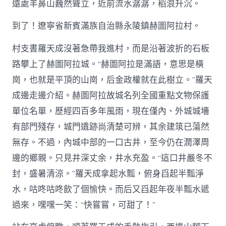
遠處羊鼻山巍然聳立，近前流水潺潺，稻浪升沉。
到了！遼寧省新賓滿族自治縣永陵鎮赫圖阿拉村。
村支書羅天成沒著急帶我進村，而是沿著波折的石板
路攀上了赫圖阿拉城。“赫圖阿拉是滿語，意思是橫
崗，也就是平頂的山崗，后金政權就在此樹立。”羅天
成邊走邊介紹。赫圖阿拉故城名列全國重點文物保護
單位名單，歷經四百多年風雨，現在僅內、外城城墻
有部門殘存，城門遺跡尚清楚可辨，其余建筑已蕩然
無存。不過，內城中部的一口古井，至今仍在潤澤周
邊的鄉親。只見井深丈余，井水充盈。“這口井嚴冬不
封，盛暑清涼。”羅天成拿起水瓢，俯身舀起半瓢淨
水，咕咚咕咚飲了個愉快。而后又舀起年夜半瓢水遞
過來，嘿嘿一笑：“快嘗嘗，可甜了！”