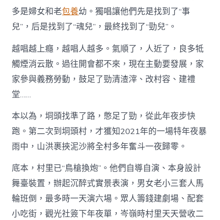
多是婦女和老
包養
幼。獨唱讓他們先是找到了“事
兒”，后是找到了“魂兒”，最終找到了“勁兒”。
越唱越上癮，越唱人越多。氣順了，人近了，良多牴
觸煙消云散。過往開會都不來，現在主動要發展，家
家參與義務勞動，鼓足了勁清渣滓、改村容、建禮
堂……
本以為，垌頭找準了路，憋足了勁，從此年夜步快
跑。第二次到垌頭村，才獲知2021年的一場特年夜暴
雨中，山洪裹挾泥沙將全村多年奮斗一夜歸零。
底本，村里已“鳥槍換炮”。他們自導自演、本身設計
舞臺裝置，辦起沉醉式實景表演，男女老小三套人馬
輪班倒，最多時一天演六場。眾人籌錢建劇場、配套
小吃街，觀光社簽下年夜單，岑嶺時村里天天營收二