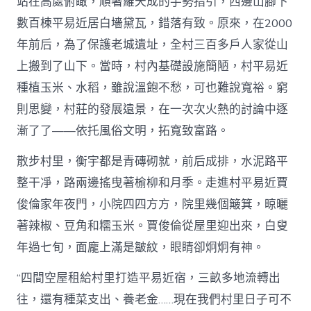
站在高處俯瞰，順著羅天成的手勢指引，西邊山腳下
數百棟平易近居白墻黛瓦，錯落有致。原來，在2000
年前后，為了保護老城遺址，全村三百多戶人家從山
上搬到了山下。當時，村內基礎設施簡陋，村平易近
種植玉米、水稻，雖說溫飽不愁，可也難說寬裕。窮
則思變，村莊的發展遠景，在一次次火熱的討論中逐
漸了了——依托風俗文明，拓寬致富路。
散步村里，衡宇都是青磚砌就，前后成排，水泥路平
整干凈，路兩邊搖曳著榆柳和月季。走進村平易近賈
俊倫家年夜門，小院四四方方，院里幾個簸箕，晾曬
著辣椒、豆角和糯玉米。賈俊倫從屋里迎出來，白叟
年過七旬，面龐上滿是皺紋，眼睛卻炯炯有神。
“四間空屋租給村里打造平易近宿，三畝多地流轉出
往，還有種菜支出、養老金……現在我們村里日子可不