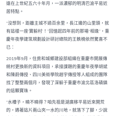
遠在上世紀五六十年月，一派濃郁的明清巴渝平易近
居特點。
“沒想到，距離主城不過百余里，長江邊的山里頭，就
有這樣一座‘寶躲村’！”回憶起四年前的那場“相逢”，重
慶年夜學建筑規劃設計研討總院的王軼楠依然驚喜不
已：
2019年9月，住房和城鄉建設部組織在重慶市開展傳
統村更換新的資料項目，承接課題的重慶年夜學胡斌
和陳蔚傳授、四川美術學院趙宇傳授等人組成的團隊
找了整整兩個月，發現了深躲于重慶市渝北區洛磧鎮
的這顆寶珠。
“水槽子，曉不曉得？咱先祖是湖廣移平易近來開荒
的，遇著這片兩山夾一水的川地，就落下了腳，少說