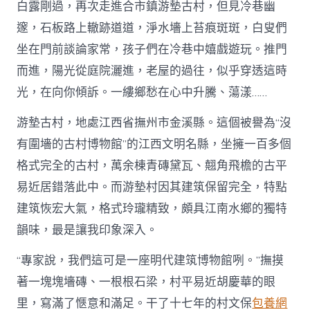
白露剛過，再次走進合市鎮游墊古村，但見冷巷幽
邃，石板路上轍跡道道，淨水墻上苔痕斑斑，白叟們
坐在門前談論家常，孩子們在冷巷中嬉戲遊玩。推門
而進，陽光從庭院灑進，老屋的過往，似乎穿透這時
光，在向你傾訴。一縷鄉愁在心中升騰、蕩漾……
游墊古村，地處江西省撫州市金溪縣。這個被譽為“沒
有圍墻的古村博物館”的江西文明名縣，坐擁一百多個
格式完全的古村，萬余棟青磚黛瓦、翹角飛檐的古平
易近居錯落此中。而游墊村因其建筑保留完全，特點
建筑恢宏大氣，格式玲瓏精致，頗具江南水鄉的獨特
韻味，最是讓我印象深入。
“專家說，我們這可是一座明代建筑博物館咧。”撫摸
著一塊塊墻磚、一根根石梁，村平易近胡慶華的眼
里，寫滿了愜意和滿足。干了十七年的村文保
包養網