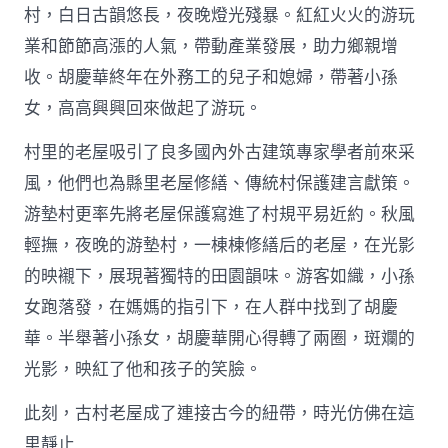
村，白日古韻悠長，夜晚燈光殘暴。紅紅火火的游玩
業和節節高漲的人氣，帶動產業發展，助力鄉親增
收。胡慶華終年在外務工的兒子和媳婦，帶著小孫
女，高高興興回來做起了游玩。
村里的老屋吸引了良多國內外古建筑專家學者前來采
風，他們也為縣里老屋修繕、傳統村保護建言獻策。
游墊村更率先將老屋保護寫進了村規平易近約。秋風
輕撫，夜晚的游墊村，一棟棟修繕后的老屋，在光影
的映襯下，展現著獨特的田園韻味。游客如織，小孫
女跑落發，在媽媽的指引下，在人群中找到了胡慶
華。半舉著小孫女，胡慶華開心得轉了兩圈，斑斕的
光影，映紅了他和孩子的笑臉。
此刻，古村老屋成了連接古今的紐帶，時光仿佛在這
里靜止……