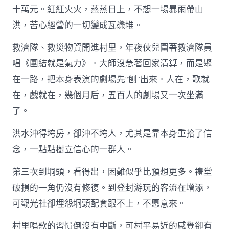
十萬元。紅紅火火，蒸蒸日上，不想一場暴雨帶山
洪，苦心經營的一切變成瓦礫堆。
救濟隊、救災物資開進村里，年夜伙兒圍著救濟隊員
唱《團結就是氣力》。大師沒急著回家清算，而是聚
在一路，把本身表演的劇場先“刨”出來。人在，歌就
在，戲就在，幾個月后，五百人的劇場又一次坐滿
了。
洪水沖得垮房，卻沖不垮人，尤其是靠本身重拾了信
念，一點點樹立信心的一群人。
第三次到垌頭，看得出，困難似乎比預想更多。禮堂
破損的一角仍沒有修復。到登封游玩的客流在增添，
可觀光社卻埋怨垌頭配套跟不上，不愿意來。
村里唱歌的習慣倒沒有中斷，可村平易近的感覺卻有