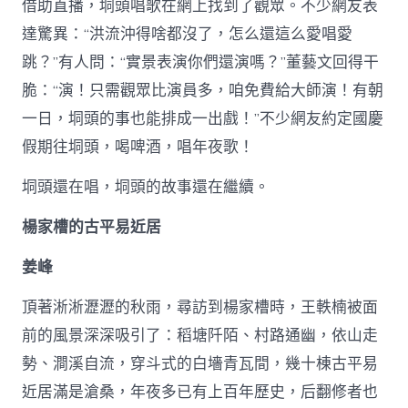
借助直播，垌頭唱歌在網上找到了觀眾。不少網友表
達驚異：“洪流沖得啥都沒了，怎么還這么愛唱愛
跳？”有人問：“實景表演你們還演嗎？”董藝文回得干
脆：“演！只需觀眾比演員多，咱免費給大師演！有朝
一日，垌頭的事也能排成一出戲！”不少網友約定國慶
假期往垌頭，喝啤酒，唱年夜歌！
垌頭還在唱，垌頭的故事還在繼續。
楊家槽的古平易近居
姜峰
頂著淅淅瀝瀝的秋雨，尋訪到楊家槽時，王軼楠被面
前的風景深深吸引了：稻塘阡陌、村路通幽，依山走
勢、澗溪自流，穿斗式的白墻青瓦間，幾十棟古平易
近居滿是滄桑，年夜多已有上百年歷史，后翻修者也