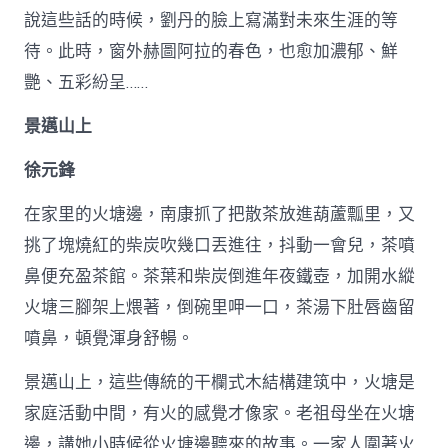
說這些話的時候，劉丹的臉上寫滿對未來生涯的等
待。此時，窗外赫圖阿拉的春色，也愈加濃郁、鮮
艷、五彩紛呈……
景邁山上
徐元鋒
在家里的火塘邊，南康抓了把散茶放進葫蘆瓢里，又
挑了塊燒紅的柴炭吹幾口丟進往，抖動一會兒，茶噴
鼻便充盈茶館。茶葉和柴炭倒進年夜鐵壺，加開水縱
火塘三腳架上煨著，倒碗里呷一口，茶湯下肚唇齒留
噴鼻，頓覺渾身舒暢。
景邁山上，這些傳統的干欄式木結構建筑中，火塘是
家庭活動中間，有火的感覺才像家。老祖母坐在火塘
邊，講她小時候從火塘邊聽來的故事。一家人圍著火