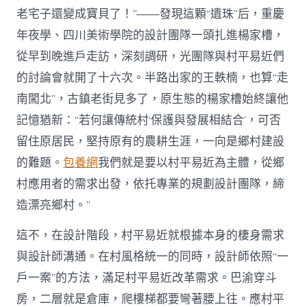
老宅子還變成寶貝了！”——發現這顆“遺珠”后，重慶
年夜學、四川美術學院的設計團隊一頭扎進楊家槽，
從早到晚進戶走訪，深刻調研，光團隊與村平易近們
的討論會就開了十六次。半路出家的王軼楠，也算“走
南闖北”，古鎮老街見多了，原生態的楊家槽始終讓他
記憶猶新：“若何讓傳統村‘保護與發展相結合’，可否
留住原居民，堅持原有的農耕生涯，一向是鄉村建設
的難題。
包養網
我們就是要以村平易近為主體，從鄉
村應用者的需求出發，依托專業的規劃設計團隊，締
造漂亮鄉村。”
這不，在設計階段，村平易近就根據本身的棲身需求
與設計師溝通。在村風格統一的同時，設計師依照“一
戶一案”的方法，滿足村平易近改革需求。巴渝穿斗
房，二層就是倉庫，爬樓梯都要彎著腰上往。應村平