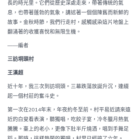
看
長的時光里。它們從歷史深處走來，帶著傳統的氣
鄉
息，也帶著蓬勃的氣象，講述著一個個陳舊而新鮮的
土
新
故事。金秋時節，我們行走村，感觸感染這片地盤上
風
翻涌著的收獲喜悅和無限生機。
_
中
國
——編者
查
甜
三訪垌頭村
心
寶
王漢超
物
包
近十年，我三次到訪垌頭。三幕跌蕩放誕升沉，連綴
養
網
起一個村莊的奮斗史。
網〉
中
第一次在2014年末，年夜約冬至前。村平易近請來遠
近的白叟看表演，聽獨唱，吃餃子宴，冷冬臘月熱氣
騰騰。臺上的老小，更像下肚半斤燒酒，唱到手舞足
蹈。那時，這樣熱鬧的獨唱，村里已經搞了六年。