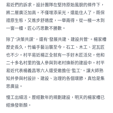
易近們的訴求，設計團隊在堅持原始風貌的條件下，
將二層廣泛加高。不僅增添采光，還能住人了，既保
證原生態，又進步舒適度，一舉兩得。從一椽一木到
一窗一欞，匠心巧思數不勝數。
除了“決策共謀”，還有“發展共建、建設共管”。楊家槽
歷史長久，竹編手藝沿襲至今，石工、木工、泥瓦匠
也不少。村平易近楊正全就有一手好木匠活兒，他和
二十多名村里的強人參與到老村煥新的建設中。村平
易近代表楊義昌等六人還受邀擔任“監工”。讓大師熟
知并參與村設計、建設、治理的各個環節，真恰是集
思廣益。
慢工出細活。歷經數年的規劃建設，明天的楊家槽已
經煥發新顏。