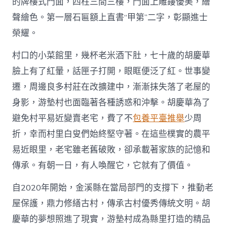
的牌樓式門面，四柱三間三樓，門面上雕鏤優美，繪
聲繪色。第一層石匾額上直書“甲第”二字，彰顯進士
榮耀。
村口的小菜館里，幾杯老米酒下肚，七十歲的胡慶華
臉上有了紅暈，話匣子打開，眼眶便泛了紅。世事變
遷，周邊良多村莊在改擴建中，漸漸抹失落了老屋的
身影，游墊村也面臨著各種誘惑和沖擊。胡慶華為了
避免村平易近變賣老宅，費了不
包養平臺推舉
少周
折，幸而村里白叟們始終堅守著。在這些樸實的農平
易近眼里，老宅雖老舊破敗，卻承載著家族的記憶和
傳承。有朝一日，有人喚醒它，它就有了價值。
自2020年開始，金溪縣在當局部門的支撐下，推動老
屋保護，鼎力修繕古村，傳承古村優秀傳統文明。胡
慶華的夢想照進了現實，游墊村成為縣里打造的精品