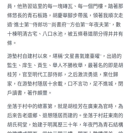
員，他熟習這里的每一塊磚瓦、每一個門樓。踏著那
條悠長的青石板路，胡慶華腳步帶風，領著我順次走
過“進士第”“侍郎坊”“尚書府”“方伯第”“年夜夫第”，數
十棟明清古宅、八口水池，被五條巷道朋分得井井有
條。
游墊村自建村以來，堪稱“文星喜氣連臺曜”，出過的
監生、庠生、貢生、舉人不勝枚舉，最著名的即是胡
桂芳，官至明代工部侍郎，之后激流勇退，棄仕歸
家，在游墊村隱居十余載，口不言功，足不進城，閉
戶讀書，著作頗豐。
坐落于村中的總憲第，就是胡桂芳在廣東為官時，為
后來告老還鄉、退憩隱居而建的。坐落于村莊東南的
胡氏祠堂，始建于明萬歷三十年，年夜門為青石結構