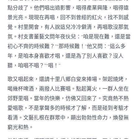
點分歧了。他們唱出過影響，唱得產業興隆，唱得遠
景光亮。現現在再唱，回不到曾經的紅火，找不到感
覺。村里開會，有人說這兒冷冷僻清，再唱歌沒那氣
氛。村支書董藝文問年夜伙兒：“咱是現在難，還是當
初心不齊的時候難？”“那時候難！”他又問：“這么多
年，是咱本身喜歡才唱，還是為了別人喜歡？沒人
聽，咱唱不唱？”“唱！”
歌又唱起來，還請十里八鄉白叟來捧場。架起燒烤，
喝幾杯啤酒，兩撥人比賽唱。點起篝火，一群人坐在
郊野里唱。當年的快樂，仿佛又回來了。究竟熱不熱
愛唱歌，不是掌聲多的時候才了解，而是碰到考驗才
看清。文藝扎根在群眾中，顯出勃勃性命力，煥發無
窮光和熱。