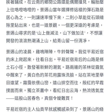
挨著鋪成，在云南的鄉間公路還能偶爾撞見，輪胎壓
上往咯噔咯噔的。景邁山當年選擇修這樣的彈石路是
居心為之，一則讓速率慢下來，二則小草能從石頭縫
隙里鉆出來，也是一道景觀。一個更深遠的考慮是，
景邁山尋求的是“山上做減法，山下做加法”，不想讓
開發的滾滾熱潮涌上山，給青山留一份清凈。
景邁山的凌晨，雞鳴陣陣，牛鈴聲聲。我從平易近宿
的床上爬起來，往看日出。平易近宿背后的山路是條
土石小徑，散發著新鮮的潮氣。路兩邊的茶林從霧氣
中醒來了，黃白色的茶花用露珠洗臉。站在茶地里舉
目遠望，霧靄依偎山巒，遠山排空而往，殷紅的早霞
撲面而來。獨立茶叢中，看紅日出云海，熱流透氣度
——這般山居春色，真個令嬡難買！
平易近宿的主人仙貢早就感觸感染到了，景邁山的綠