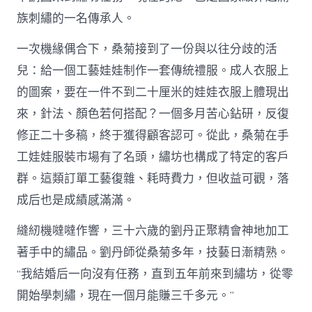
族刺繡的一名傳承人。
一次機緣偶合下，桑菊接到了一份與以往分歧的活
兒：給一個工藝娃娃制作一套傳統禮服。成人衣服上
的圖案，要在一件不到二十厘米的娃娃衣服上體現出
來，針法、顏色若何搭配？一個多月苦心鉆研，反復
修正二十多稿，終于獲得顧客認可。從此，桑菊在手
工娃娃服裝市場有了名頭，繡坊也構成了特定的客戶
群。這類訂單工藝復雜、耗時費力，但收益可觀，落
成后也是成績感滿滿。
縫紉機噠噠作響，三十六歲的劉丹正聚精會神地加工
著手中的繡品。劉丹師從桑菊多年，技藝日漸精熟。
“我結婚后一向沒有任務，直到五年前來到繡坊，從零
開始學刺繡，現在一個月能賺三千多元。”