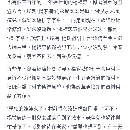
也有個三百年喲！”年過七旬的楊禮忠，操著濃重的巴
渝方言，聊起“楊家槽”的來歷頭頭是道，“祖先扎根到
這兒，就從頭編排了字輩，一向用到現在，族譜也經
常修訂，從來沒斷過。”楊禮忠五個兄弟姊妹，都是
“禮”字輩。族譜里，還有“楊氏祖訓十言”流傳至今。雖
人過古稀，楊禮忠依然熟記于心：“少小須勤學，冷窗
萬卷書，窮困不摧志，創業多儉德……”
近些年，隨著經濟社會發展，楊家槽的七十余戶村平
易近不少已搬到基礎設施更好、生涯更舒適的新村。
這既保護了村的傳統風貌，也為改革更換新的資料供
給了方便。
“學校的娃娃來了，村莊很久沒這樣熱鬧嘍！”可不，
楊禮忠的一對兒女都落戶到了城市，老伴兒也過往幫
忙帶孩子，就剩他待在老家，“做夢也想不到，有一天