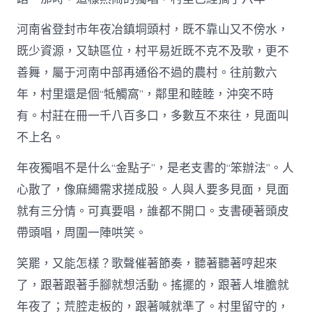
河南省登封市年夜冶鎮垌頭村，既不靠山又不傍水，
既少資源，又缺區位，村平易近既不克不及歌，更不
善舞，屬于河南中部再通俗不過的農村。往前數六
年，村里還是個“牴觸窩”，鄰里和睦睦，沖突不時
有。村莊在冊一千八百多口，多數互不來往，見面叫
不上名。
年夜獨唱不是什么“金點子”，是老支書的“笨辦法”。人
心散了，像麻繩需求搓成股。人與人要多見面，見面
就有三分情。可真要唱，誰都不開口。支書硬著頭皮
帶頭唱，周圍一陣哄笑。
笑罷，又能怎樣？歌聲催著節奏，聽著聽著哼起來
了，跟著跟著手腳就想活動。搖擺的，跟著人堆膽就
年夜了；荒腔走板的，跟著喊就準了。村里留守的，