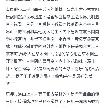
南康的茶葉采自寨子后面的茶林。景邁山古茶林文明
景觀剛獲評世界遺產，是全球首個茶主題世界文明遺
產。遠看，只是一片叢林，近看才找獲得古茶林。景
邁山上的茶樹和其他樹木混生，先平易近在叢林間開
墾小塊茶地，并留下紅毛樹、水青岡、黃樟等覆蓋茶
林，構成茶樹喜愛的散射光，茶樹下是蕨類和青草。
茶字可拆成“人在草木間”，景邁的茶樹也在草木間生
涯了數百年。林間的畫眉鳥，樹上的花蜘蛛、漏斗
蛛、寄生蜂等，都是茶樹害蟲的天敵。南康怕我不清
楚：“我們不求滅絕害蟲，均衡和共生是最好的狀
態。”
連接景邁山上片片寨子和古茶林的，是彎彎曲曲的彈
石路。這種路現在已經不常見了，是用一塊塊石頭緊