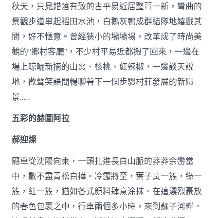
秋天，只見錯落有致的古平易近居整葺一新，彎曲的
景觀步道串起稻田水池，白鵝灰鴨成群結隊地嬉戲其
間，好不愜意。曾經狹小的壩壩場，改革成了時尚美
觀的“鄉村客廳”，不少村平易近都搬了回來，一邊在
場上晾曬新摘的山棗、核桃、紅辣椒，一邊談天說
地，歡聲笑語間暢聊著下一個步驟村莊發展的新愿
景……
五彩的赫圖阿拉
郝迎燦
驅車從沈陽向東，一頭扎進長白山脈的莽莽余巒當
中，數不盡青松白樺。冷露將至，葉子黃一簇，綠一
簇，紅一簇，猶如各式顏料肆意涂抹。在這濃烈豪放
的春色包裹之中，行車兩個多小時，來到蘇子河畔。