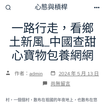
跳
心態與槓桿
至
搜
選
尋
單
主
切
一路行走，看鄉
要
換
開
內
關
土新風_中國查甜
容
心寶物包養網網
發
文
作者：
admin
2024 年 5 月 13 日
表
章
日
作
在
尚無留言
期
者
〈一
路
行
村，一個個村，散布在祖國的年夜地上，也散布在悠
走，